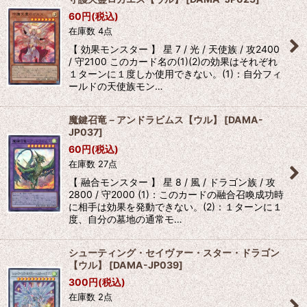
60
円
(税込)
在庫数 4点
【 効果モンスター 】 星 7 / 光 / 天使族 / 攻2400
/ 守2100 このカード名の(1)(2)の効果はそれぞれ
１ターンに１度しか使用できない。(1)：自分フィ
ールドの天使族モン…
魔鍵召竜－アンドラビムス【ウル】
[
DAMA-
JP037
]
60
円
(税込)
在庫数 27点
【 融合モンスター 】 星 8 / 風 / ドラゴン族 / 攻
2800 / 守2000 (1)：このカードの融合召喚成功時
に相手は効果を発動できない。(2)：１ターンに１
度、自分の墓地の通常モ…
シューティング・セイヴァー・スター・ドラゴン
【ウル】
[
DAMA-JP039
]
300
円
(税込)
在庫数 2点