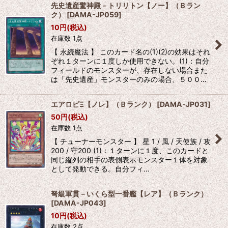
先史遺産驚神殿－トリリトン【ノー】（Ｂラン
ク）
[
DAMA-JP059
]
10
円
(税込)
在庫数 1点
【 永続魔法 】 このカード名の(1)(2)の効果はそれ
ぞれ１ターンに１度しか使用できない。(1)：自分
フィールドのモンスターが、存在しない場合また
は「先史遺産」モンスターのみの場合、５００…
エアロピΞ【ノレ】（Ｂランク）
[
DAMA-JP031
]
50
円
(税込)
在庫数 1点
【 チューナーモンスター 】 星 1 / 風 / 天使族 / 攻
200 / 守200 (1)：１ターンに１度、このカードと
同じ縦列の相手の表側表示モンスター１体を対象
として発動できる。自分フィ…
弩級軍貫－いくら型一番艦【レア】（Ｂランク）
[
DAMA-JP043
]
10
円
(税込)
在庫数 2点