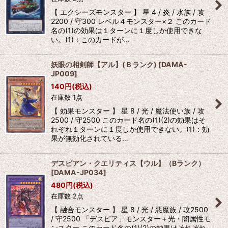
【 エクシーズモンスター 】 星 4 / 炎 / 水族 / 攻
2200 / 守300 レベル４モンスター×２ このカード
名の(1)の効果は１ターンに１度しか使用できな
い。(1)：このカードが…
妖眼の相剣師【アル】(Ｂランク)
[
DAMA-
JP009
]
140
円
(税込)
在庫数 1点
【 効果モンスター 】 星 8 / 光 / 魔法使い族 / 攻
2500 / 守2500 このカード名の(1)(2)の効果はそ
れぞれ１ターンに１度しか使用できない。(1)：効
果が無効化されている…
デスピアン・クエリティス【ウル】（Bランク）
[
DAMA-JP034
]
480
円
(税込)
在庫数 2点
【 融合モンスター 】 星 8 / 光 / 悪魔族 / 攻2500
/ 守2500 「デスピア」モンスター＋光・闇属性モ
ンスター このカード名の(1)(2)の効果はそれぞれ