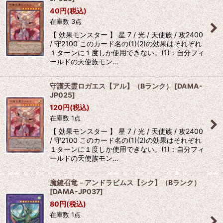
40
円
(税込)
在庫数 3点
【 効果モンスター 】 星 7 / 光 / 天使族 / 攻2400
/ 守2100 このカード名の(1)(2)の効果はそれぞれ
１ターンに１度しか使用できない。(1)：自分フィ
ールドの天使族モン…
守護天霊ロガエス【アル】（Bランク）
[
DAMA-
JP025
]
120
円
(税込)
在庫数 1点
【 効果モンスター 】 星 7 / 光 / 天使族 / 攻2400
/ 守2100 このカード名の(1)(2)の効果はそれぞれ
１ターンに１度しか使用できない。(1)：自分フィ
ールドの天使族モン…
魔鍵召竜－アンドラビムス【シク】（Bランク）
[
DAMA-JP037
]
80
円
(税込)
在庫数 1点