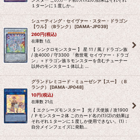
１ターンに１度しか…
シューティング・セイヴァー・スター・ドラゴン
【ウル】（Bランク）
[
DAMA-JP039
]
260
円
(税込)
在庫数 1点
【 シンクロモンスター 】 星 11 / 風 / ドラゴン族
/ 攻4000 / 守3300 「救世竜 セイヴァー・ドラゴ
ン」＋ドラゴン族Ｓモンスターを含むチューナー
以外のモンスター１体以上 …
グランドレミコード・ミューゼシア【スー】（Ｂ
ランク）
[
DAMA-JP048
]
10
円
(税込)
在庫数 21点
【 エクシーズモンスター 】 光 / 天使族 / 攻1900
/ Ｐモンスター２体 このカード名の(1)(2)の効果は
それぞれ１ターンに１度しか使用できない。(1)：
自分メインフェイズに発動…