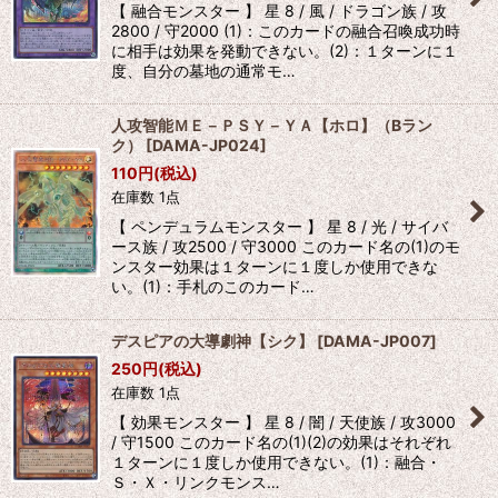
【 融合モンスター 】 星 8 / 風 / ドラゴン族 / 攻
2800 / 守2000 (1)：このカードの融合召喚成功時
に相手は効果を発動できない。(2)：１ターンに１
度、自分の墓地の通常モ…
人攻智能ＭＥ－ＰＳＹ－ＹＡ【ホロ】（Bラン
ク）
[
DAMA-JP024
]
110
円
(税込)
在庫数 1点
【 ペンデュラムモンスター 】 星 8 / 光 / サイバ
ース族 / 攻2500 / 守3000 このカード名の(1)のモ
ンスター効果は１ターンに１度しか使用できな
い。(1)：手札のこのカード…
デスピアの大導劇神【シク】
[
DAMA-JP007
]
250
円
(税込)
在庫数 1点
【 効果モンスター 】 星 8 / 闇 / 天使族 / 攻3000
/ 守1500 このカード名の(1)(2)の効果はそれぞれ
１ターンに１度しか使用できない。(1)：融合・
Ｓ・Ｘ・リンクモンス…