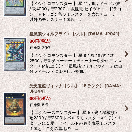
【 シンクロモンスター 】 星 11 / 風 / ドラゴン族
/ 攻4000 / 守3300 「救世竜 セイヴァー・ドラゴ
ン」＋ドラゴン族Ｓモンスターを含むチューナー
以外のモンスター１体以上 …
星風狼ウォルフライエ【ウル】
[
DAMA-JP041
]
30
円
(税込)
在庫数 26点
【 シンクロモンスター 】 星 9 / 風 / 獣族 / 攻
2500 / 守0 チューナー＋チューナー以外のモンス
ター１体以上 (1)：「星風狼ウォルフライエ」は自
分フィールドに１体しか表側…
先史遺産ヴィマナ【ウル】（Ｂランク）
[
DAMA-
JP044
]
60
円
(税込)
在庫数 5点
【 エクシーズモンスター 】 星 5 / 光 / 機械族 /
攻2300 / 守2600 レベル５モンスター×２ (1)：１
ターンに１度、フィールドの表側表示モンスター
１体と、自分の墓地の、…