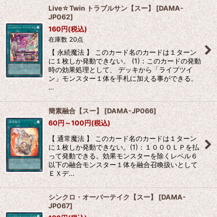
Live☆Twin トラブルサン【スー】
[
DAMA-
JP062
]
160
円
(税込)
在庫数 20点
【 永続魔法 】 このカード名のカードは１ターン
に１枚しか発動できない。 (1)：このカードの発動
時の効果処理として、 デッキから「ライブツイ
ン」モンスター１体を手札に加える事ができる。
…
簡素融合【スー】
[
DAMA-JP066
]
60
円
～100
円
(税込)
【 通常魔法 】 このカード名のカードは１ターン
に１枚しか発動できない。(1)：１０００ＬＰを払
って発動できる。効果モンスターを除くレベル６
以下の融合モンスター１体を融合召喚扱いとして
ＥＸデ…
シンクロ・オーバーテイク【スー】
[
DAMA-
JP067
]