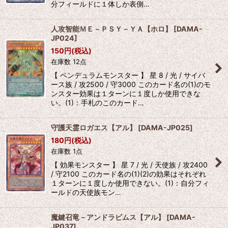
分フィールドに１体しか表側…
人攻智能ＭＥ－ＰＳＹ－ＹＡ【ホロ】
[
DAMA-
JP024
]
150
円
(税込)
在庫数 12点
【 ペンデュラムモンスター 】 星 8 / 光 / サイバ
ース族 / 攻2500 / 守3000 このカード名の(1)のモ
ンスター効果は１ターンに１度しか使用できな
い。(1)：手札のこのカード…
守護天霊ロガエス【アル】
[
DAMA-JP025
]
180
円
(税込)
在庫数 1点
【 効果モンスター 】 星 7 / 光 / 天使族 / 攻2400
/ 守2100 このカード名の(1)(2)の効果はそれぞれ
１ターンに１度しか使用できない。(1)：自分フィ
ールドの天使族モン…
魔鍵召竜－アンドラビムス【アル】
[
DAMA-
JP037
]