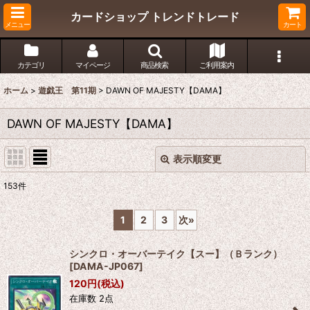
カードショップ トレンドトレード
メニュー
カート
カテゴリ
マイページ
商品検索
ご利用案内
ホーム
>
遊戯王 第11期
>
DAWN OF MAJESTY【DAMA】
DAWN OF MAJESTY【DAMA】
表示順変更
閉じる
153
件
表示数
:
1
2
3
次
»
在庫あり
シンクロ・オーバーテイク【スー】（Ｂランク）
並び順
:
[
DAMA-JP067
]
120
円
(税込)
在庫数 2点
絞り込む