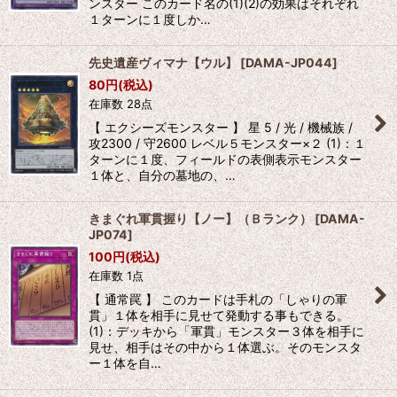
ンスター このカード名の(1)(2)の効果はそれぞれ
１ターンに１度しか…
先史遺産ヴィマナ【ウル】
[
DAMA-JP044
]
80
円
(税込)
在庫数 28点
【 エクシーズモンスター 】 星 5 / 光 / 機械族 /
攻2300 / 守2600 レベル５モンスター×２ (1)：１
ターンに１度、フィールドの表側表示モンスター
１体と、自分の墓地の、…
きまぐれ軍貫握り【ノー】（Ｂランク）
[
DAMA-
JP074
]
100
円
(税込)
在庫数 1点
【 通常罠 】 このカードは手札の「しゃりの軍
貫」１体を相手に見せて発動する事もできる。
(1)：デッキから「軍貫」モンスター３体を相手に
見せ、相手はその中から１体選ぶ。そのモンスタ
ー１体を自…