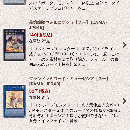
外の「ガスタ」モンスター１体以上 自分は「ダイ
ガスタ・ラプラムピリカ」を…
黒熔龍騎ヴォルニゲシュ【スー】
[
DAMA-
JP045
]
140
円
(税込)
在庫数 28点
【 エクシーズモンスター 】 星 7 / 闇 / ドラゴン
族 / 攻2500 / 守2100 (1)：１ターンに１度、この
カードのＸ素材を２つ取り除き、フィールドの表
側表示のカード１枚を対象と…
グランドレミコード・ミューゼシア【スー】
[
DAMA-JP048
]
30
円
(税込)
在庫数 31点
【 エクシーズモンスター 】 光 / 天使族 / 攻1900
/ Ｐモンスター２体 このカード名の(1)(2)の効果は
それぞれ１ターンに１度しか使用できない。(1)：
自分メインフェイズに発動…