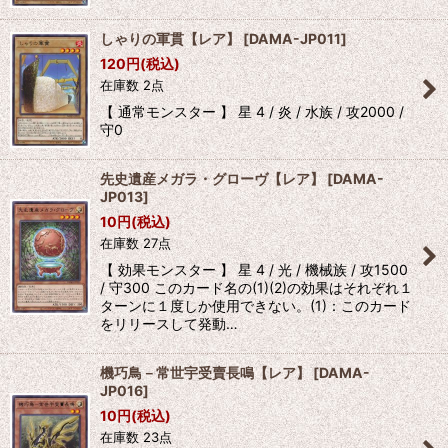
しゃりの軍貫【レア】
[
DAMA-JP011
]
120
円
(税込)
在庫数 2点
【 通常モンスター 】 星 4 / 炎 / 水族 / 攻2000 /
守0
先史遺産メガラ・グローヴ【レア】
[
DAMA-
JP013
]
10
円
(税込)
在庫数 27点
【 効果モンスター 】 星 4 / 光 / 機械族 / 攻1500
/ 守300 このカード名の(1)(2)の効果はそれぞれ１
ターンに１度しか使用できない。(1)：このカード
をリリースして発動…
機巧鳥－常世宇受賣長鳴【レア】
[
DAMA-
JP016
]
10
円
(税込)
在庫数 23点