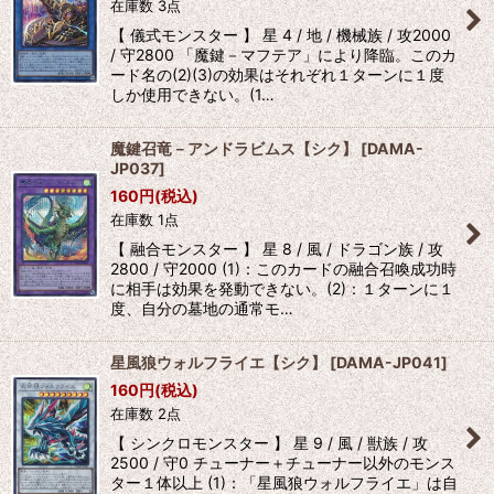
在庫数 3点
【 儀式モンスター 】 星 4 / 地 / 機械族 / 攻2000
/ 守2800 「魔鍵－マフテア」により降臨。このカ
ード名の(2)(3)の効果はそれぞれ１ターンに１度
しか使用できない。(1…
魔鍵召竜－アンドラビムス【シク】
[
DAMA-
JP037
]
160
円
(税込)
在庫数 1点
【 融合モンスター 】 星 8 / 風 / ドラゴン族 / 攻
2800 / 守2000 (1)：このカードの融合召喚成功時
に相手は効果を発動できない。(2)：１ターンに１
度、自分の墓地の通常モ…
星風狼ウォルフライエ【シク】
[
DAMA-JP041
]
160
円
(税込)
在庫数 2点
【 シンクロモンスター 】 星 9 / 風 / 獣族 / 攻
2500 / 守0 チューナー＋チューナー以外のモンス
ター１体以上 (1)：「星風狼ウォルフライエ」は自