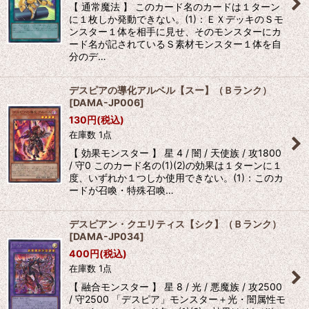
【 通常魔法 】 このカード名のカードは１ターン
に１枚しか発動できない。(1)：ＥＸデッキのＳモ
ンスター１体を相手に見せ、そのモンスターにカ
ード名が記されているＳ素材モンスター１体を自
分のデ…
デスピアの導化アルベル【スー】（Ｂランク）
[
DAMA-JP006
]
130
円
(税込)
在庫数 1点
【 効果モンスター 】 星 4 / 闇 / 天使族 / 攻1800
/ 守0 このカード名の(1)(2)の効果は１ターンに１
度、いずれか１つしか使用できない。(1)：このカ
ードが召喚・特殊召喚…
デスピアン・クエリティス【シク】（Ｂランク）
[
DAMA-JP034
]
400
円
(税込)
在庫数 1点
【 融合モンスター 】 星 8 / 光 / 悪魔族 / 攻2500
/ 守2500 「デスピア」モンスター＋光・闇属性モ