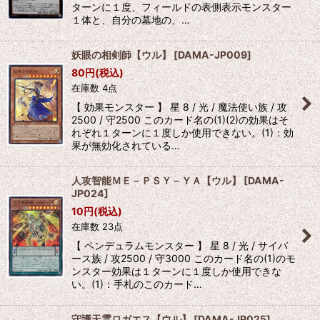
ターンに１度、フィールドの表側表示モンスター
１体と、自分の墓地の、…
妖眼の相剣師【ウル】
[
DAMA-JP009
]
80
円
(税込)
在庫数 4点
【 効果モンスター 】 星 8 / 光 / 魔法使い族 / 攻
2500 / 守2500 このカード名の(1)(2)の効果はそ
れぞれ１ターンに１度しか使用できない。(1)：効
果が無効化されている…
人攻智能ＭＥ－ＰＳＹ－ＹＡ【ウル】
[
DAMA-
JP024
]
10
円
(税込)
在庫数 23点
【 ペンデュラムモンスター 】 星 8 / 光 / サイバ
ース族 / 攻2500 / 守3000 このカード名の(1)のモ
ンスター効果は１ターンに１度しか使用できな
い。(1)：手札のこのカード…
守護天霊ロガエス【ウル】
[
DAMA-JP025
]