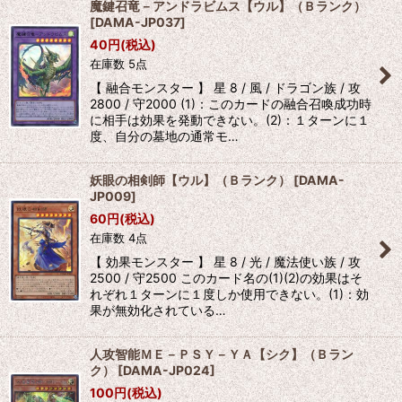
魔鍵召竜－アンドラビムス【ウル】（Ｂランク）
[
DAMA-JP037
]
40
円
(税込)
在庫数 5点
【 融合モンスター 】 星 8 / 風 / ドラゴン族 / 攻
2800 / 守2000 (1)：このカードの融合召喚成功時
に相手は効果を発動できない。(2)：１ターンに１
度、自分の墓地の通常モ…
妖眼の相剣師【ウル】（Ｂランク）
[
DAMA-
JP009
]
60
円
(税込)
在庫数 4点
【 効果モンスター 】 星 8 / 光 / 魔法使い族 / 攻
2500 / 守2500 このカード名の(1)(2)の効果はそ
れぞれ１ターンに１度しか使用できない。(1)：効
果が無効化されている…
人攻智能ＭＥ－ＰＳＹ－ＹＡ【シク】（Ｂラン
ク）
[
DAMA-JP024
]
100
円
(税込)