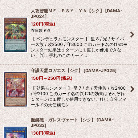
人攻智能ＭＥ－ＰＳＹ－ＹＡ【シク】
[
DAMA-
JP024
]
120
円
(税込)
在庫数 6点
【 ペンデュラムモンスター 】 星 8 / 光 / サイバ
ース族 / 攻2500 / 守3000 このカード名の(1)のモ
ンスター効果は１ターンに１度しか使用できな
い。(1)：手札のこのカード…
守護天霊ロガエス【シク】
[
DAMA-JP025
]
150
円
～250
円
(税込)
【 効果モンスター 】 星 7 / 光 / 天使族 / 攻2400
/ 守2100 このカード名の(1)(2)の効果はそれぞれ
１ターンに１度しか使用できない。(1)：自分フィ
ールドの天使族モン…
魔鍵砲－ガレスヴェート【シク】
[
DAMA-
JP033
]
130
円
(税込)