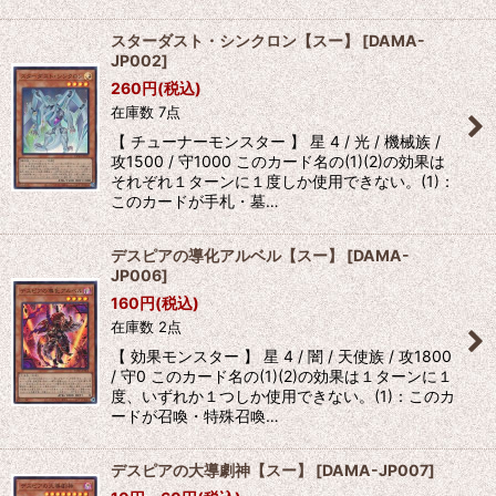
スターダスト・シンクロン【スー】
[
DAMA-
JP002
]
260
円
(税込)
在庫数 7点
【 チューナーモンスター 】 星 4 / 光 / 機械族 /
攻1500 / 守1000 このカード名の(1)(2)の効果は
それぞれ１ターンに１度しか使用できない。(1)：
このカードが手札・墓…
デスピアの導化アルベル【スー】
[
DAMA-
JP006
]
160
円
(税込)
在庫数 2点
【 効果モンスター 】 星 4 / 闇 / 天使族 / 攻1800
/ 守0 このカード名の(1)(2)の効果は１ターンに１
度、いずれか１つしか使用できない。(1)：このカ
ードが召喚・特殊召喚…
デスピアの大導劇神【スー】
[
DAMA-JP007
]