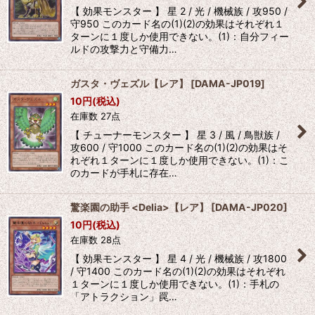
【 効果モンスター 】 星 2 / 光 / 機械族 / 攻950 /
守950 このカード名の(1)(2)の効果はそれぞれ１
ターンに１度しか使用できない。(1)：自分フィー
ルドの攻撃力と守備力…
ガスタ・ヴェズル【レア】
[
DAMA-JP019
]
10
円
(税込)
在庫数 27点
【 チューナーモンスター 】 星 3 / 風 / 鳥獣族 /
攻600 / 守1000 このカード名の(1)(2)の効果はそ
れぞれ１ターンに１度しか使用できない。(1)：こ
のカードが手札に存在…
驚楽園の助手 <Delia>【レア】
[
DAMA-JP020
]
10
円
(税込)
在庫数 28点
【 効果モンスター 】 星 4 / 光 / 機械族 / 攻1800
/ 守1400 このカード名の(1)(2)の効果はそれぞれ
１ターンに１度しか使用できない。(1)：手札の
「アトラクション」罠…