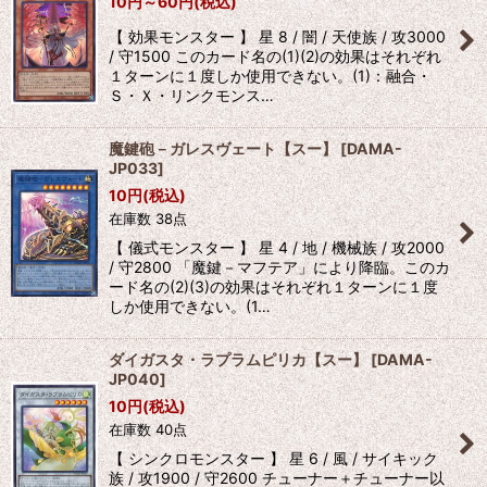
10
円
～60
円
(税込)
【 効果モンスター 】 星 8 / 闇 / 天使族 / 攻3000
/ 守1500 このカード名の(1)(2)の効果はそれぞれ
１ターンに１度しか使用できない。(1)：融合・
Ｓ・Ｘ・リンクモンス…
魔鍵砲－ガレスヴェート【スー】
[
DAMA-
JP033
]
10
円
(税込)
在庫数 38点
【 儀式モンスター 】 星 4 / 地 / 機械族 / 攻2000
/ 守2800 「魔鍵－マフテア」により降臨。このカ
ード名の(2)(3)の効果はそれぞれ１ターンに１度
しか使用できない。(1…
ダイガスタ・ラプラムピリカ【スー】
[
DAMA-
JP040
]
10
円
(税込)
在庫数 40点
【 シンクロモンスター 】 星 6 / 風 / サイキック
族 / 攻1900 / 守2600 チューナー＋チューナー以