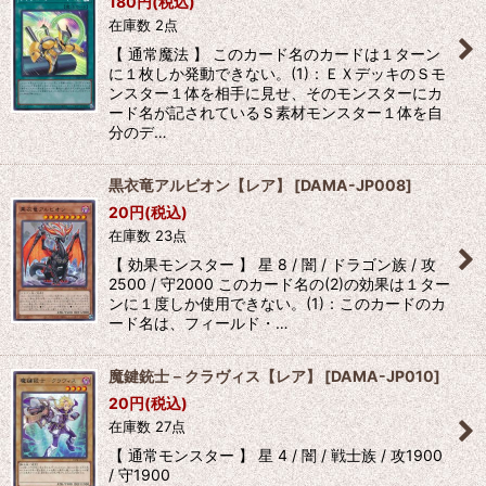
180
円
(税込)
在庫数 2点
【 通常魔法 】 このカード名のカードは１ターン
に１枚しか発動できない。(1)：ＥＸデッキのＳモ
ンスター１体を相手に見せ、そのモンスターにカ
ード名が記されているＳ素材モンスター１体を自
分のデ…
黒衣竜アルビオン【レア】
[
DAMA-JP008
]
20
円
(税込)
在庫数 23点
【 効果モンスター 】 星 8 / 闇 / ドラゴン族 / 攻
2500 / 守2000 このカード名の(2)の効果は１ター
ンに１度しか使用できない。(1)：このカードのカ
ード名は、フィールド・…
魔鍵銃士－クラヴィス【レア】
[
DAMA-JP010
]
20
円
(税込)
在庫数 27点
【 通常モンスター 】 星 4 / 闇 / 戦士族 / 攻1900
/ 守1900