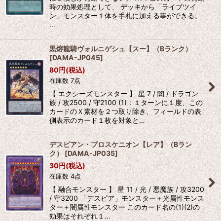
時の効果処理として、 デッキから「ライブツイ
ン」モンスター１体を手札に加える事ができる。
…
黒熔龍騎ヴォルニゲシュ【スー】（Bランク）
[
DAMA-JP045
]
80
円
(税込)
在庫数 7点
【 エクシーズモンスター 】 星 7 / 闇 / ドラゴン
族 / 攻2500 / 守2100 (1)：１ターンに１度、この
カードのＸ素材を２つ取り除き、フィールドの表
側表示のカード１枚を対象と…
デスピアン・プロスケニオン【レア】（Bラン
ク）
[
DAMA-JP035
]
30
円
(税込)
在庫数 4点
【 融合モンスター 】 星 11 / 光 / 悪魔族 / 攻3200
/ 守3200 「デスピア」モンスター＋光属性モンス
ター＋闇属性モンスター このカード名の(1)(2)の
効果はそれぞれ１…