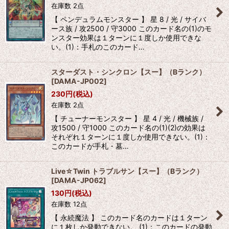
在庫数 2点
【 ペンデュラムモンスター 】 星 8 / 光 / サイバ
ース族 / 攻2500 / 守3000 このカード名の(1)のモ
ンスター効果は１ターンに１度しか使用できな
い。(1)：手札のこのカード…
スターダスト・シンクロン【スー】（Bランク）
[
DAMA-JP002
]
230
円
(税込)
在庫数 2点
【 チューナーモンスター 】 星 4 / 光 / 機械族 /
攻1500 / 守1000 このカード名の(1)(2)の効果は
それぞれ１ターンに１度しか使用できない。(1)：
このカードが手札・墓…
Live☆Twin トラブルサン【スー】（Bランク）
[
DAMA-JP062
]
130
円
(税込)
在庫数 12点
【 永続魔法 】 このカード名のカードは１ターン
に１枚しか発動できない。 (1)：このカードの発動