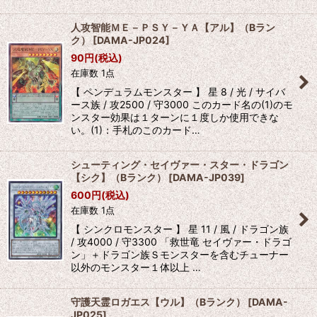
人攻智能ＭＥ－ＰＳＹ－ＹＡ【アル】（Bラン
ク）
[
DAMA-JP024
]
90
円
(税込)
在庫数 1点
【 ペンデュラムモンスター 】 星 8 / 光 / サイバ
ース族 / 攻2500 / 守3000 このカード名の(1)のモ
ンスター効果は１ターンに１度しか使用できな
い。(1)：手札のこのカード…
シューティング・セイヴァー・スター・ドラゴン
【シク】（Bランク）
[
DAMA-JP039
]
600
円
(税込)
在庫数 1点
【 シンクロモンスター 】 星 11 / 風 / ドラゴン族
/ 攻4000 / 守3300 「救世竜 セイヴァー・ドラゴ
ン」＋ドラゴン族Ｓモンスターを含むチューナー
以外のモンスター１体以上 …
守護天霊ロガエス【ウル】（Bランク）
[
DAMA-
JP025
]