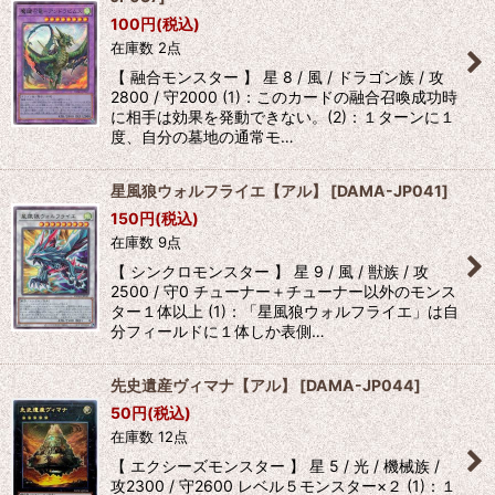
100
円
(税込)
在庫数 2点
【 融合モンスター 】 星 8 / 風 / ドラゴン族 / 攻
2800 / 守2000 (1)：このカードの融合召喚成功時
に相手は効果を発動できない。(2)：１ターンに１
度、自分の墓地の通常モ…
星風狼ウォルフライエ【アル】
[
DAMA-JP041
]
150
円
(税込)
在庫数 9点
【 シンクロモンスター 】 星 9 / 風 / 獣族 / 攻
2500 / 守0 チューナー＋チューナー以外のモンス
ター１体以上 (1)：「星風狼ウォルフライエ」は自
分フィールドに１体しか表側…
先史遺産ヴィマナ【アル】
[
DAMA-JP044
]
50
円
(税込)
在庫数 12点
【 エクシーズモンスター 】 星 5 / 光 / 機械族 /
攻2300 / 守2600 レベル５モンスター×２ (1)：１