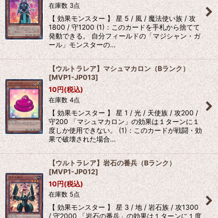
在庫数 3点
【 効果モンスター 】 星 5 / 風 / 魔法使い族 / 攻
1800 / 守1200 (1)：このカードを手札から捨てて
発動できる。 自分フィールドの「マジシャン・ガ
ール」モンスターの…
【ウルトラレア】マシュマカロン（Bランク）
[
MVP1-JP013
]
10
円
(税込)
在庫数 4点
【 効果モンスター 】 星 1 / 光 / 天使族 / 攻200 /
守200 「マシュマカロン」の効果は１ターンに１
度しか使用できない。 (1)：このカードが戦闘・効
果で破壊された場合…
【ウルトラレア】岩石の番兵（Bランク）
[
MVP1-JP012
]
10
円
(税込)
在庫数 5点
【 効果モンスター 】 星 3 / 地 / 岩石族 / 攻1300
/ 守2000 「岩石の番兵」の効果は１ターンに１度