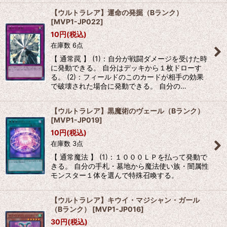
【ウルトラレア】運命の発掘（Bランク）
[
MVP1-JP022
]
10
円
(税込)
在庫数 6点
【 通常罠 】 (1)：自分が戦闘ダメージを受けた時
に発動できる。 自分はデッキから１枚ドローす
る。 (2)：フィールドのこのカードが相手の効果
で破壊された場合に発動できる。 自分の…
【ウルトラレア】黒魔術のヴェール（Bランク）
[
MVP1-JP019
]
10
円
(税込)
在庫数 3点
【 通常魔法 】 (1)：１０００ＬＰを払って発動で
きる。 自分の手札・墓地から魔法使い族・闇属性
モンスター１体を選んで特殊召喚する。
【ウルトラレア】キウイ・マジシャン・ガール
（Bランク）
[
MVP1-JP016
]
30
円
(税込)