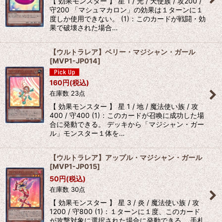
【 効果モンスター 】 星 1 / 光 / 天使族 / 攻200 /
守200 「マシュマカロン」の効果は１ターンに１
度しか使用できない。 (1)：このカードが戦闘・効
果で破壊された場合…
【ウルトラレア】ベリー・マジシャン・ガール
[
MVP1-JP014
]
160
円
(税込)
在庫数 23点
【 効果モンスター 】 星 1 / 地 / 魔法使い族 / 攻
400 / 守400 (1)：このカードが召喚に成功した場
合に発動できる。 デッキから「マジシャン・ガー
ル」モンスター１体を…
【ウルトラレア】アップル・マジシャン・ガール
[
MVP1-JP015
]
50
円
(税込)
在庫数 30点
【 効果モンスター 】 星 3 / 炎 / 魔法使い族 / 攻
1200 / 守800 (1)：１ターンに１度、このカード
が攻撃対象に選択された場合に発動できる。 手札