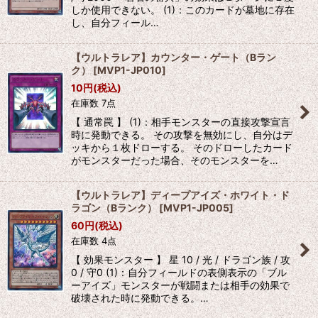
しか使用できない。 (1)：このカードが墓地に存在
し、自分フィール…
【ウルトラレア】カウンター・ゲート（Bラン
ク）
[
MVP1-JP010
]
10
円
(税込)
在庫数 7点
【 通常罠 】 (1)：相手モンスターの直接攻撃宣言
時に発動できる。 その攻撃を無効にし、自分はデ
ッキから１枚ドローする。 そのドローしたカード
がモンスターだった場合、そのモンスターを…
【ウルトラレア】ディープアイズ・ホワイト・ド
ラゴン（Bランク）
[
MVP1-JP005
]
60
円
(税込)
在庫数 4点
【 効果モンスター 】 星 10 / 光 / ドラゴン族 / 攻
0 / 守0 (1)：自分フィールドの表側表示の「ブル
ーアイズ」モンスターが戦闘または相手の効果で
破壊された時に発動できる。…