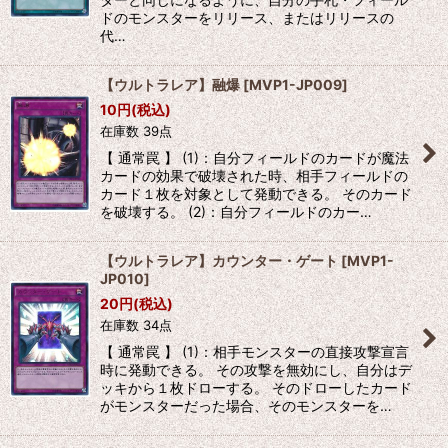
ドのモンスターをリリース、またはリリースの
代…
【ウルトラレア】融爆
[
MVP1-JP009
]
10
円
(税込)
在庫数 39点
【 通常罠 】 (1)：自分フィールドのカードが魔法
カードの効果で破壊された時、相手フィールドの
カード１枚を対象として発動できる。 そのカード
を破壊する。 (2)：自分フィールドのカー…
【ウルトラレア】カウンター・ゲート
[
MVP1-
JP010
]
20
円
(税込)
在庫数 34点
【 通常罠 】 (1)：相手モンスターの直接攻撃宣言
時に発動できる。 その攻撃を無効にし、自分はデ
ッキから１枚ドローする。 そのドローしたカード
がモンスターだった場合、そのモンスターを…