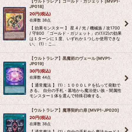
【ウルトラレア】ゴールド・ガジェット
[
MVP1-
JP018
]
20
円
(税込)
在庫数 38点
【 効果モンスター 】 星 4 / 光 / 機械族 / 攻1700
/ 守800 「ゴールド・ガジェット」の(1)(2)の効果
は１ターンに１度、いずれか１つしか使用できな
い。 (1)：こ…
【ウルトラレア】黒魔術のヴェール
[
MVP1-
JP019
]
30
円
(税込)
在庫数 44点
【 通常魔法 】 (1)：１０００ＬＰを払って発動で
きる。 自分の手札・墓地から魔法使い族・闇属性
モンスター１体を選んで特殊召喚する。
【ウルトラレア】魔導契約の扉
[
MVP1-JP020
]
20
円
(税込)
在庫数 38点
【 通常魔法 】 (1)：自分の手札から魔法カード１