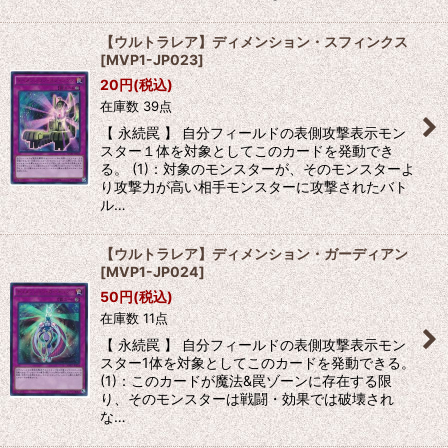
【ウルトラレア】ディメンション・スフィンクス
[
MVP1-JP023
]
20
円
(税込)
在庫数 39点
【 永続罠 】 自分フィールドの表側攻撃表示モン
スター１体を対象としてこのカードを発動でき
る。 (1)：対象のモンスターが、そのモンスターよ
り攻撃力が高い相手モンスターに攻撃されたバト
ル…
【ウルトラレア】ディメンション・ガーディアン
[
MVP1-JP024
]
50
円
(税込)
在庫数 11点
【 永続罠 】 自分フィールドの表側攻撃表示モン
スター1体を対象としてこのカードを発動できる。
(1)：このカードが魔法&罠ゾーンに存在する限
り、そのモンスターは戦闘・効果では破壊され
な…