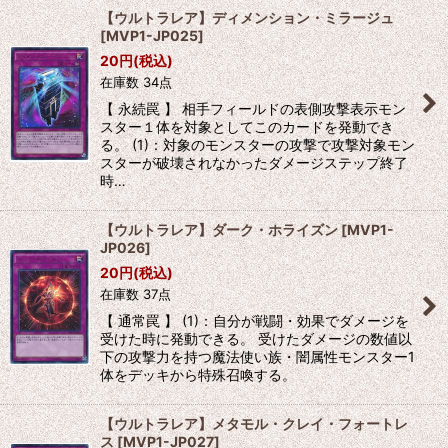
【ウルトラレア】ディメンション・ミラージュ
[
MVP1-JP025
]
20
円
(税込)
在庫数 34点
【 永続罠 】 相手フィールドの表側攻撃表示モン
スター１体を対象としてこのカードを発動でき
る。 (1)：対象のモンスターの攻撃で攻撃対象モン
スターが破壊されなかったダメージステップ終了
時…
【ウルトラレア】ダーク・ホライズン
[
MVP1-
JP026
]
20
円
(税込)
在庫数 37点
【 通常罠 】 (1)：自分が戦闘・効果でダメージを
受けた時に発動できる。 受けたダメージの数値以
下の攻撃力を持つ魔法使い族・闇属性モンスター1
体をデッキから特殊召喚する。
【ウルトラレア】メタモル・クレイ・フォートレ
ス
[
MVP1-JP027
]