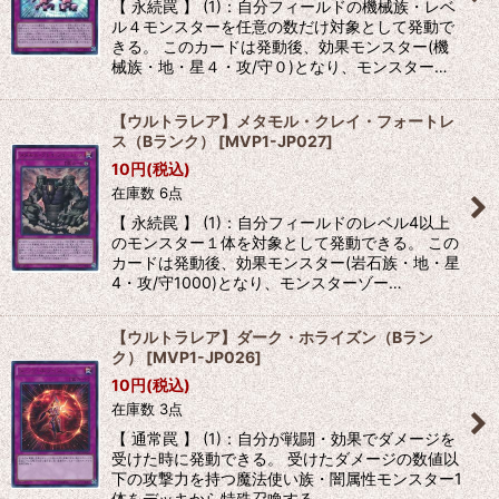
【 永続罠 】 (1)：自分フィールドの機械族・レベ
ル４モンスターを任意の数だけ対象として発動で
きる。 このカードは発動後、効果モンスター(機
械族・地・星４・攻/守０)となり、モンスター…
【ウルトラレア】メタモル・クレイ・フォートレ
ス（Bランク）
[
MVP1-JP027
]
10
円
(税込)
在庫数 6点
【 永続罠 】 (1)：自分フィールドのレベル4以上
のモンスター１体を対象として発動できる。 この
カードは発動後、効果モンスター(岩石族・地・星
4・攻/守1000)となり、モンスターゾー…
【ウルトラレア】ダーク・ホライズン（Bラン
ク）
[
MVP1-JP026
]
10
円
(税込)
在庫数 3点
【 通常罠 】 (1)：自分が戦闘・効果でダメージを
受けた時に発動できる。 受けたダメージの数値以
下の攻撃力を持つ魔法使い族・闇属性モンスター1
体をデッキから特殊召喚する。