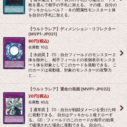
枚を選んで相手の手札に加える。 その後、自分の
デッキからレベル７・８の闇属性モンスター１体
を自分の手札に加える。
【ウルトラレア】ディメンション・リフレクター
[
MVP1-JP021
]
80
円
(税込)
在庫数 10点
【 永続罠 】 (1)：自分フィールドのモンスター２
体を除外し、相手フィールドの表側表示モンスタ
ー１体を対象としてこのカードを発動できる。 こ
のカードは発動後、対象のモンスターの攻撃力
と…
【ウルトラレア】運命の発掘
[
MVP1-JP022
]
20
円
(税込)
在庫数 40点
【 通常罠 】 (1)：自分が戦闘ダメージを受けた時
に発動できる。 自分はデッキから１枚ドローす
る。 (2)：フィールドのこのカードが相手の効果
で破壊された場合に発動できる。 自分の…