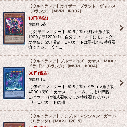
【ウルトラレア】カイザー・ブラッド・ヴォルス
（Bランク）
[
MVP1-JP002
]
10
円
(税込)
在庫数 5点
【 効果モンスター 】 星 5 / 闇 / 獣戦士族 / 攻
1900 / 守1200 (1)：自分フィールドにモンスター
が存在しない場合、このカードは手札から特殊召
喚できる。 (2)：こ…
【ウルトラレア】ブルーアイズ・カオス・MAX・
ドラゴン（Bランク）
[
MVP1-JP004
]
60
円
(税込)
在庫数 1点
【 儀式モンスター 】 星 8 / 闇 / ドラゴン族 / 攻
4000 / 守0 「カオス・フォーム」により降臨。
このカードは儀式召喚でしか特殊召喚できない。
(1)：このカードは相…
【ウルトラレア】アップル・マジシャン・ガール
（Ｂランク）
[
MVP1-JP015
]