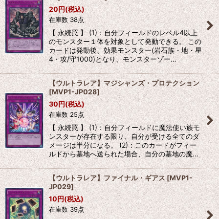
20
円
(税込)
在庫数 38点
【 永続罠 】 (1)：自分フィールドのレベル4以上
のモンスター１体を対象として発動できる。 この
カードは発動後、効果モンスター(岩石族・地・星
4・攻/守1000)となり、モンスターゾー…
【ウルトラレア】マジシャンズ・プロテクション
[
MVP1-JP028
]
30
円
(税込)
在庫数 25点
【 永続罠 】 (1)：自分フィールドに魔法使い族モ
ンスターが存在する限り、自分が受ける全てのダ
メージは半分になる。 (2)：このカードがフィー
ルドから墓地へ送られた場合、自分の墓地の魔…
【ウルトラレア】ファイナル・ギアス
[
MVP1-
JP029
]
10
円
(税込)
在庫数 39点