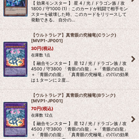
【 効果モンスター 】 星 4 / 光 / ドラゴン族 / 攻
1800 / 守1000 (1)：このカードが戦闘で相手モン
スターを破壊した時、このカードをリリースして
発動できる。 自分の…
【ウルトラレア】真青眼の究極竜(Cランク)
[
MVP1-JP001
]
30
円
(税込)
在庫数 1点
【 融合モンスター 】 星 12 / 光 / ドラゴン族 / 攻
4500 / 守3800 「青眼の白龍」＋「青眼の白龍」
＋「青眼の白龍」 「真青眼の究極竜」の(1)の効果
は１ターンに２度…
【ウルトラレア】真青眼の究極竜(Bランク)
[
MVP1-JP001
]
70
円
(税込)
在庫数 12点
【 融合モンスター 】 星 12 / 光 / ドラゴン族 / 攻
4500 / 守3800 「青眼の白龍」＋「青眼の白龍」
＋「青眼の白龍」 「真青眼の究極竜」の(1)の効果