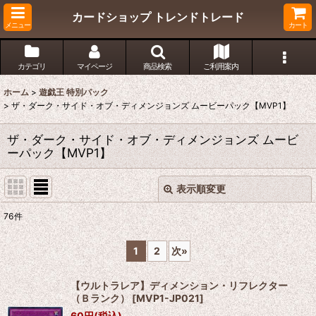
カードショップ トレンドトレード
メニュー
カート
カテゴリ
マイページ
商品検索
ご利用案内
ホーム
>
遊戯王 特別パック
>
ザ・ダーク・サイド・オブ・ディメンジョンズ ムービーパック【MVP1】
ザ・ダーク・サイド・オブ・ディメンジョンズ ムービ
ーパック【MVP1】
表示順変更
閉じる
76
件
表示数
:
1
2
次
»
在庫あり
【ウルトラレア】ディメンション・リフレクター
並び順
:
（Ｂランク）
[
MVP1-JP021
]
60
円
(税込)