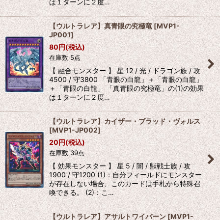
は１ターンに２度…
【ウルトラレア】真青眼の究極竜
[
MVP1-
JP001
]
80
円
(税込)
在庫数 5点
【 融合モンスター 】 星 12 / 光 / ドラゴン族 / 攻
4500 / 守3800 「青眼の白龍」＋「青眼の白龍」
＋「青眼の白龍」 「真青眼の究極竜」の(1)の効果
は１ターンに２度…
【ウルトラレア】カイザー・ブラッド・ヴォルス
[
MVP1-JP002
]
20
円
(税込)
在庫数 39点
【 効果モンスター 】 星 5 / 闇 / 獣戦士族 / 攻
1900 / 守1200 (1)：自分フィールドにモンスター
が存在しない場合、このカードは手札から特殊召
喚できる。 (2)：こ…
【ウルトラレア】アサルトワイバーン
[
MVP1-