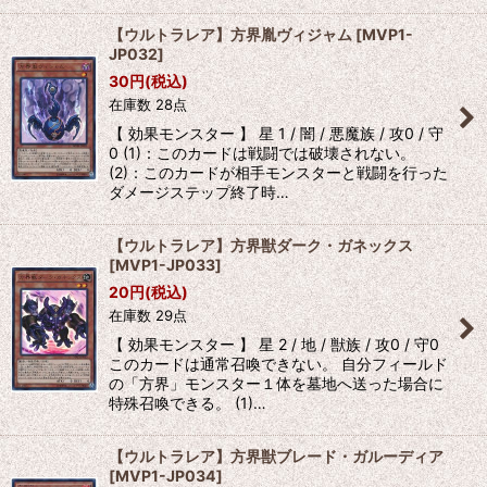
【ウルトラレア】方界胤ヴィジャム
[
MVP1-
JP032
]
30
円
(税込)
在庫数 28点
【 効果モンスター 】 星 1 / 闇 / 悪魔族 / 攻0 / 守
0 (1)：このカードは戦闘では破壊されない。
(2)：このカードが相手モンスターと戦闘を行った
ダメージステップ終了時…
【ウルトラレア】方界獣ダーク・ガネックス
[
MVP1-JP033
]
20
円
(税込)
在庫数 29点
【 効果モンスター 】 星 2 / 地 / 獣族 / 攻0 / 守0
このカードは通常召喚できない。 自分フィールド
の「方界」モンスター１体を墓地へ送った場合に
特殊召喚できる。 (1)…
【ウルトラレア】方界獣ブレード・ガルーディア
[
MVP1-JP034
]