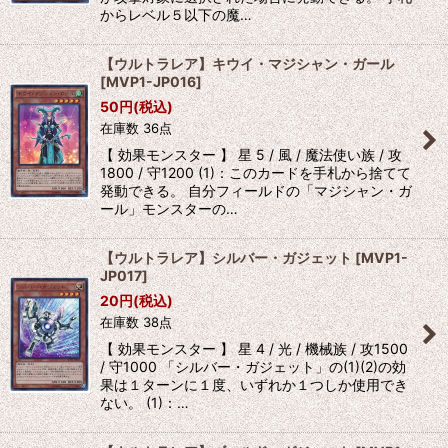
からレベル５以下の魔…
【ウルトラレア】キウイ・マジシャン・ガール
[
MVP1-JP016
]
50
円
(税込)
在庫数 36点
【 効果モンスター 】 星 5 / 風 / 魔法使い族 / 攻
1800 / 守1200 (1)：このカードを手札から捨てて
発動できる。 自分フィールドの「マジシャン・ガ
ール」モンスターの…
【ウルトラレア】シルバー・ガジェット
[
MVP1-
JP017
]
20
円
(税込)
在庫数 38点
【 効果モンスター 】 星 4 / 光 / 機械族 / 攻1500
/ 守1000 「シルバー・ガジェット」の(1)(2)の効
果は１ターンに１度、いずれか１つしか使用でき
ない。 (1)：…