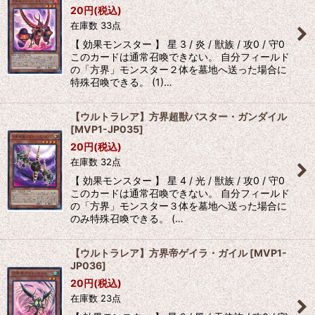
20
円
(税込)
在庫数 33点
【 効果モンスター 】 星 3 / 炎 / 獣族 / 攻0 / 守0
このカードは通常召喚できない。 自分フィールド
の「方界」モンスター２体を墓地へ送った場合に
特殊召喚できる。 (1)…
【ウルトラレア】方界超獣バスター・ガンダイル
[
MVP1-JP035
]
20
円
(税込)
在庫数 32点
【 効果モンスター 】 星 4 / 光 / 獣族 / 攻0 / 守0
このカードは通常召喚できない。 自分フィールド
の「方界」モンスター３体を墓地へ送った場合に
のみ特殊召喚できる。 (…
【ウルトラレア】方界帝ゲイラ・ガイル
[
MVP1-
JP036
]
20
円
(税込)
在庫数 23点