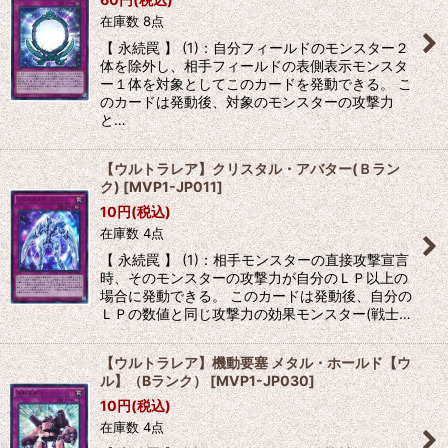
在庫数 8点
絞り込む
【 永続罠 】 (1)：自分フィールドのモンスター２
体を除外し、相手フィールドの表側表示モンスタ
ー１体を対象としてこのカードを発動できる。 こ
のカードは発動後、対象のモンスターの攻撃力
と…
【ウルトラレア】クリスタル・アバター(Ｂラン
ク)
[
MVP1-JP011
]
10
円
(税込)
在庫数 4点
【 永続罠 】 (1)：相手モンスターの直接攻撃宣言
時、そのモンスターの攻撃力が自分のＬＰ以上の
場合に発動できる。 このカードは発動後、自分の
ＬＰの数値と同じ攻撃力の効果モンスター(戦士…
【ウルトラレア】機動要塞 メタル・ホールド【ウ
ル】（Bランク）
[
MVP1-JP030
]
10
円
(税込)
在庫数 4点