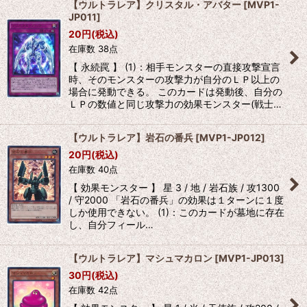
【ウルトラレア】クリスタル・アバター
[
MVP1-
JP011
]
20
円
(税込)
在庫数 38点
【 永続罠 】 (1)：相手モンスターの直接攻撃宣言
時、そのモンスターの攻撃力が自分のＬＰ以上の
場合に発動できる。 このカードは発動後、自分の
ＬＰの数値と同じ攻撃力の効果モンスター(戦士…
【ウルトラレア】岩石の番兵
[
MVP1-JP012
]
20
円
(税込)
在庫数 40点
【 効果モンスター 】 星 3 / 地 / 岩石族 / 攻1300
/ 守2000 「岩石の番兵」の効果は１ターンに１度
しか使用できない。 (1)：このカードが墓地に存在
し、自分フィール…
【ウルトラレア】マシュマカロン
[
MVP1-JP013
]
30
円
(税込)
在庫数 42点