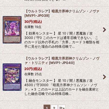
【ウルトラレア】暗黒方界神クリムゾン・ノヴァ
[
MVP1-JP039
]
30
円
(税込)
在庫数 19点
【 効果モンスター 】 星 10 / 闇 / 悪魔族 / 攻
3000 / 守0 このカードは通常召喚できない。 こ
のカード以外の手札の「方界」カード３種類を相
手に見せた場合のみ特殊召喚で…
【ウルトラレア】暗黒方界邪神クリムゾン・ノヴ
ァ・トリニティ
[
MVP1-JP040
]
20
円
(税込)
在庫数 25点
【 融合モンスター 】 星 10 / 闇 / 悪魔族 / 攻
4500 / 守3000 「暗黒方界神クリムソン・ノヴ
ァ」×３ このカードは上記のカードを融合素材と
した融合召喚でのみ特殊召喚…
1
2
次
»