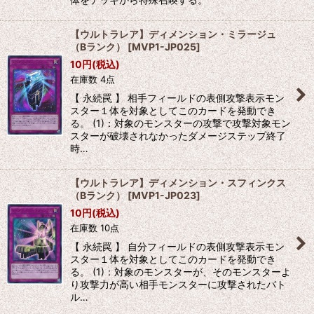
【ウルトラレア】ディメンション・ミラージュ
（Bランク）
[
MVP1-JP025
]
10
円
(税込)
在庫数 4点
【 永続罠 】 相手フィールドの表側攻撃表示モン
スター１体を対象としてこのカードを発動でき
る。 (1)：対象のモンスターの攻撃で攻撃対象モン
スターが破壊されなかったダメージステップ終了
時…
【ウルトラレア】ディメンション・スフィンクス
（Bランク）
[
MVP1-JP023
]
10
円
(税込)
在庫数 10点
【 永続罠 】 自分フィールドの表側攻撃表示モン
スター１体を対象としてこのカードを発動でき
る。 (1)：対象のモンスターが、そのモンスターよ
り攻撃力が高い相手モンスターに攻撃されたバト
ル…