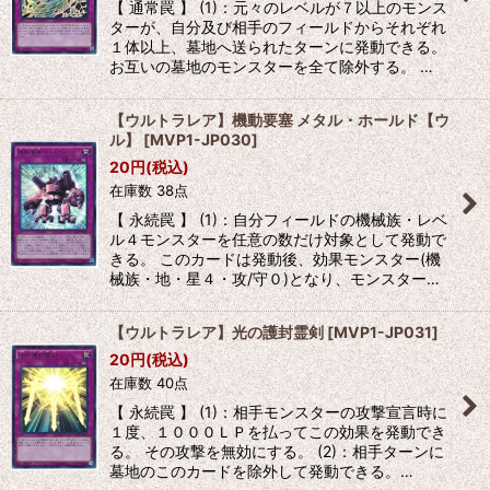
【 通常罠 】 (1)：元々のレベルが７以上のモンス
ターが、自分及び相手のフィールドからそれぞれ
１体以上、墓地へ送られたターンに発動できる。
お互いの墓地のモンスターを全て除外する。 …
【ウルトラレア】機動要塞 メタル・ホールド【ウ
ル】
[
MVP1-JP030
]
20
円
(税込)
在庫数 38点
【 永続罠 】 (1)：自分フィールドの機械族・レベ
ル４モンスターを任意の数だけ対象として発動で
きる。 このカードは発動後、効果モンスター(機
械族・地・星４・攻/守０)となり、モンスター…
【ウルトラレア】光の護封霊剣
[
MVP1-JP031
]
20
円
(税込)
在庫数 40点
【 永続罠 】 (1)：相手モンスターの攻撃宣言時に
１度、１０００ＬＰを払ってこの効果を発動でき
る。 その攻撃を無効にする。 (2)：相手ターンに
墓地のこのカードを除外して発動できる。…