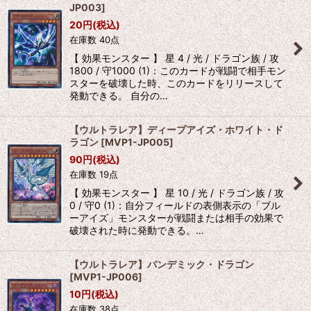
JP003
]
20
円
(税込)
在庫数 40点
【 効果モンスター 】 星 4 / 光 / ドラゴン族 / 攻
1800 / 守1000 (1)：このカードが戦闘で相手モン
スターを破壊した時、このカードをリリースして
発動できる。 自分の…
【ウルトラレア】ディープアイズ・ホワイト・ド
ラゴン
[
MVP1-JP005
]
90
円
(税込)
在庫数 19点
【 効果モンスター 】 星 10 / 光 / ドラゴン族 / 攻
0 / 守0 (1)：自分フィールドの表側表示の「ブル
ーアイズ」モンスターが戦闘または相手の効果で
破壊された時に発動できる。…
【ウルトラレア】パンデミック・ドラゴン
[
MVP1-JP006
]
10
円
(税込)
在庫数 38点