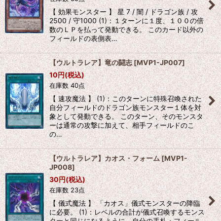
【 効果モンスター 】 星 7 / 闇 / ドラゴン族 / 攻
2500 / 守1000 (1)：１ターンに１度、１００の倍
数のＬＰを払って発動できる。 このカード以外の
フィールドの表側表…
【ウルトラレア】竜の闘志
[
MVP1-JP007
]
10
円
(税込)
在庫数 40点
【 速攻魔法 】 (1)：このターンに特殊召喚された
自分フィールドのドラゴン族モンスター１体を対
象として発動できる。 このターン、そのモンスタ
ーは通常の攻撃に加えて、相手フィールドのこ
の…
【ウルトラレア】カオス・フォーム
[
MVP1-
JP008
]
30
円
(税込)
在庫数 23点
【 儀式魔法 】 「カオス」儀式モンスターの降臨
に必要。 (1)：レベルの合計が儀式召喚するモンス
ターと同じになるように、自分の手札・フィール