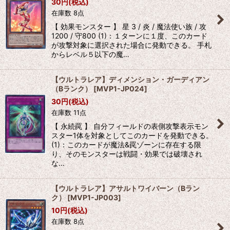
30
円
(税込)
在庫数 8点
【 効果モンスター 】 星 3 / 炎 / 魔法使い族 / 攻
1200 / 守800 (1)：１ターンに１度、このカード
が攻撃対象に選択された場合に発動できる。 手札
からレベル５以下の魔…
【ウルトラレア】ディメンション・ガーディアン
（Bランク）
[
MVP1-JP024
]
30
円
(税込)
在庫数 11点
【 永続罠 】 自分フィールドの表側攻撃表示モン
スター1体を対象としてこのカードを発動できる。
(1)：このカードが魔法&罠ゾーンに存在する限
り、そのモンスターは戦闘・効果では破壊され
な…
【ウルトラレア】アサルトワイバーン（Bラン
ク）
[
MVP1-JP003
]
10
円
(税込)
在庫数 8点