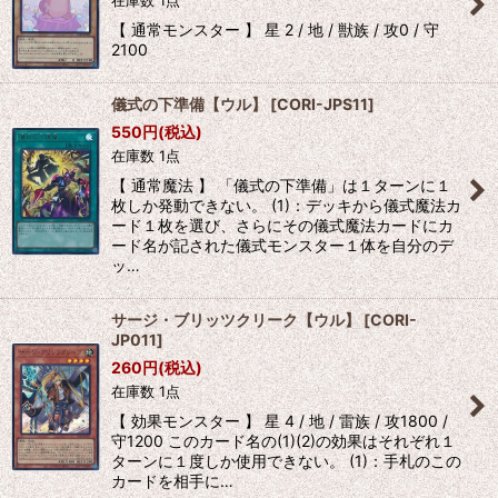
在庫数 1点
【 通常モンスター 】 星 2 / 地 / 獣族 / 攻0 / 守
2100
儀式の下準備【ウル】
[
CORI-JPS11
]
550
円
(税込)
在庫数 1点
【 通常魔法 】 「儀式の下準備」は１ターンに１
枚しか発動できない。 (1)：デッキから儀式魔法カ
ード１枚を選び、さらにその儀式魔法カードにカ
ード名が記された儀式モンスター１体を自分のデ
ッ…
サージ・ブリッツクリーク【ウル】
[
CORI-
JP011
]
260
円
(税込)
在庫数 1点
【 効果モンスター 】 星 4 / 地 / 雷族 / 攻1800 /
守1200 このカード名の(1)(2)の効果はそれぞれ１
ターンに１度しか使用できない。 (1)：手札のこの
カードを相手に…