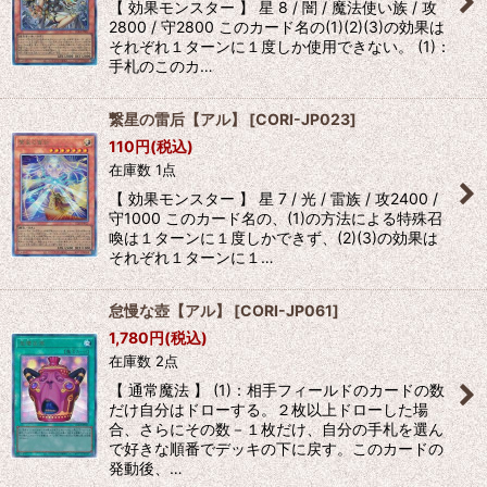
【 効果モンスター 】 星 8 / 闇 / 魔法使い族 / 攻
2800 / 守2800 このカード名の(1)(2)(3)の効果は
それぞれ１ターンに１度しか使用できない。 (1)：
手札のこのカ…
繋星の雷后【アル】
[
CORI-JP023
]
110
円
(税込)
在庫数 1点
【 効果モンスター 】 星 7 / 光 / 雷族 / 攻2400 /
守1000 このカード名の、(1)の方法による特殊召
喚は１ターンに１度しかできず、(2)(3)の効果は
それぞれ１ターンに１…
怠慢な壺【アル】
[
CORI-JP061
]
1,780
円
(税込)
在庫数 2点
【 通常魔法 】 (1)：相手フィールドのカードの数
だけ自分はドローする。２枚以上ドローした場
合、さらにその数－１枚だけ、自分の手札を選ん
で好きな順番でデッキの下に戻す。このカードの
発動後、…