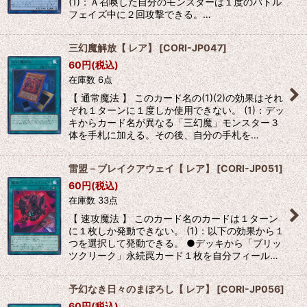
(1)：Ａ召喚した自分のモンスターは１度のバトル
フェイズ中に２回攻撃できる。…
三幻魔解放【 レア】
[
CORI-JP047
]
60
円
(税込)
在庫数 6点
【 通常魔法 】 このカード名の(1)(2)の効果はそれ
ぞれ１ターンに１度しか使用できない。 (1)：デッ
キからカード名が異なる「三幻魔」モンスター３
体を手札に加える。その後、自分の手札を…
雷盟－ブレイクアウェイ【 レア】
[
CORI-JP051
]
60
円
(税込)
在庫数 33点
【 速攻魔法 】 このカード名のカードは１ターン
に１枚しか発動できない。 (1)：以下の効果から１
つを選択して発動できる。 ●デッキから「ブリッ
ツクリーク」永続罠カード１枚を自分フィール…
予幻なき日々のまぼろし【 レア】
[
CORI-JP056
]
60
円
(税込)