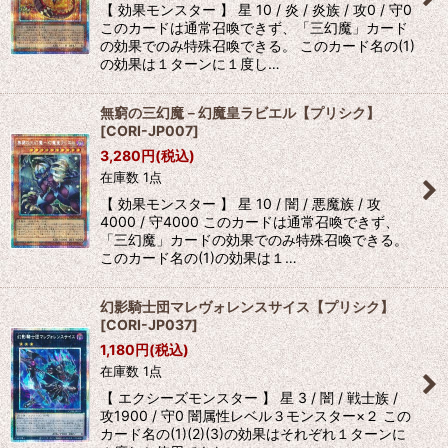
【 効果モンスター 】 星 10 / 炎 / 炎族 / 攻0 / 守0
このカードは通常召喚できず、「三幻魔」カード
の効果でのみ特殊召喚できる。 このカード名の(1)
の効果は１ターンに１度し…
無窮の三幻魔－幻魔皇ラビエル【プリシク】
[
CORI-JP007
]
3,280
円
(税込)
在庫数 1点
【 効果モンスター 】 星 10 / 闇 / 悪魔族 / 攻
4000 / 守4000 このカードは通常召喚できず、
「三幻魔」カードの効果でのみ特殊召喚できる。
このカード名の(1)の効果は１…
幻影騎士団マレヴォレンスサイス【プリシク】
[
CORI-JP037
]
1,180
円
(税込)
在庫数 1点
【 エクシーズモンスター 】 星 3 / 闇 / 戦士族 /
攻1900 / 守0 闇属性レベル３モンスター×２ この
カード名の(1)(2)(3)の効果はそれぞれ１ターンに