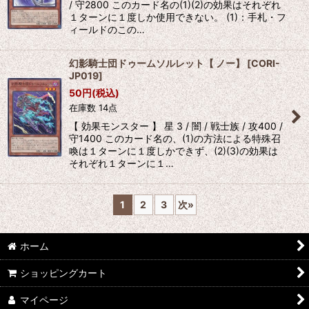
/ 守2800 このカード名の(1)(2)の効果はそれぞれ
１ターンに１度しか使用できない。 (1)：手札・フ
ィールドのこの…
幻影騎士団ドゥームソルレット【 ノー】
[
CORI-
JP019
]
50
円
(税込)
在庫数 14点
【 効果モンスター 】 星 3 / 闇 / 戦士族 / 攻400 /
守1400 このカード名の、(1)の方法による特殊召
喚は１ターンに１度しかできず、(2)(3)の効果は
それぞれ１ターンに１…
1
2
3
次
»
ホーム
ショッピングカート
マイページ