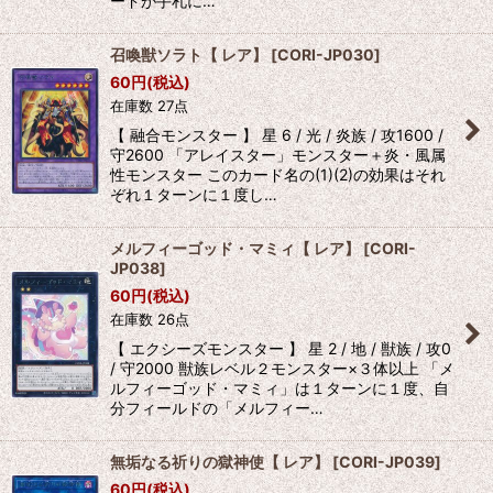
ードが手札に…
召喚獣ソラト【 レア】
[
CORI-JP030
]
60
円
(税込)
在庫数 27点
【 融合モンスター 】 星 6 / 光 / 炎族 / 攻1600 /
守2600 「アレイスター」モンスター＋炎・風属
性モンスター このカード名の(1)(2)の効果はそれ
ぞれ１ターンに１度し…
メルフィーゴッド・マミィ【 レア】
[
CORI-
JP038
]
60
円
(税込)
在庫数 26点
【 エクシーズモンスター 】 星 2 / 地 / 獣族 / 攻0
/ 守2000 獣族レベル２モンスター×３体以上 「メ
ルフィーゴッド・マミィ」は１ターンに１度、自
分フィールドの「メルフィー…
無垢なる祈りの獄神使【 レア】
[
CORI-JP039
]
60
円
(税込)