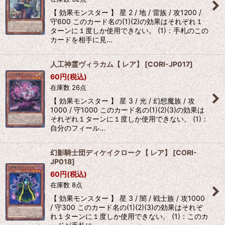
【 効果モンスター 】 星 2 / 地 / 雷族 / 攻1200 /
守600 このカード名の(1)(2)の効果はそれぞれ１
ターンに１度しか使用できない。 (1)：手札のこの
カードを相手に見…
人工神霊ヴィラカム【 レア】
[
CORI-JP017
]
60
円
(税込)
在庫数 26点
【 効果モンスター 】 星 3 / 光 / 幻想魔族 / 攻
1000 / 守1000 このカード名の(1)(2)(3)の効果は
それぞれ１ターンに１度しか使用できない。 (1)：
自分のフィール…
幻影騎士団ディケイクローク【 レア】
[
CORI-
JP018
]
60
円
(税込)
在庫数 8点
【 効果モンスター 】 星 3 / 闇 / 戦士族 / 攻1000
/ 守300 このカード名の(1)(2)(3)の効果はそれぞ
れ１ターンに１度しか使用できない。 (1)：このカ