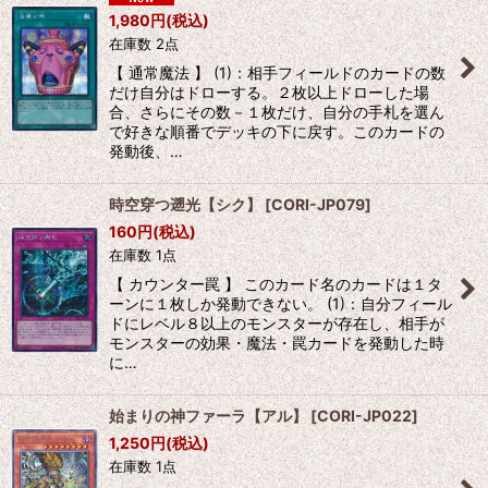
1,980
円
(税込)
在庫数 2点
【 通常魔法 】 (1)：相手フィールドのカードの数
だけ自分はドローする。２枚以上ドローした場
合、さらにその数－１枚だけ、自分の手札を選ん
で好きな順番でデッキの下に戻す。このカードの
発動後、…
時空穿つ遡光【シク】
[
CORI-JP079
]
160
円
(税込)
在庫数 1点
【 カウンター罠 】 このカード名のカードは１タ
ーンに１枚しか発動できない。 (1)：自分フィール
ドにレベル８以上のモンスターが存在し、相手が
モンスターの効果・魔法・罠カードを発動した時
に…
始まりの神ファーラ【アル】
[
CORI-JP022
]
1,250
円
(税込)
在庫数 1点