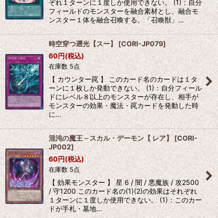
ぞれ１ターンに１度しか使用できない。 (1)：自分
フィールドのモンスターを融合素材とし、融合モ
ンスター１体を融合召喚する。「召喚獣」…
時空穿つ遡光【スー】
[
CORI-JP079
]
60
円
(税込)
在庫数 5点
【 カウンター罠 】 このカード名のカードは１タ
ーンに１枚しか発動できない。 (1)：自分フィール
ドにレベル８以上のモンスターが存在し、相手が
モンスターの効果・魔法・罠カードを発動した時
に…
混沌の魔王－スカル・デーモン【 レア】
[
CORI-
JP002
]
60
円
(税込)
在庫数 5点
【 効果モンスター 】 星 6 / 闇 / 悪魔族 / 攻2500
/ 守1200 このカード名の(1)(2)の効果はそれぞれ
１ターンに１度しか使用できない。 (1)：このカー
ドが手札・墓地…