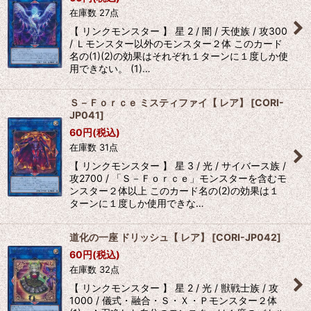
在庫数 27点
【 リンクモンスター 】 星 2 / 闇 / 天使族 / 攻300
/ Ｌモンスター以外のモンスター２体 このカード
名の(1)(2)の効果はそれぞれ１ターンに１度しか使
用できない。 (1)…
Ｓ－Ｆｏｒｃｅ ミスティファイ【 レア】
[
CORI-
JP041
]
60
円
(税込)
在庫数 31点
【 リンクモンスター 】 星 3 / 光 / サイバース族 /
攻2700 / 「Ｓ－Ｆｏｒｃｅ」モンスターを含むモ
ンスター２体以上 このカード名の(2)の効果は１
ターンに１度しか使用できな…
道化の一座 ドリッシュ【 レア】
[
CORI-JP042
]
60
円
(税込)
在庫数 32点
【 リンクモンスター 】 星 2 / 光 / 獣戦士族 / 攻
1000 / 儀式・融合・Ｓ・Ｘ・Ｐモンスター２体