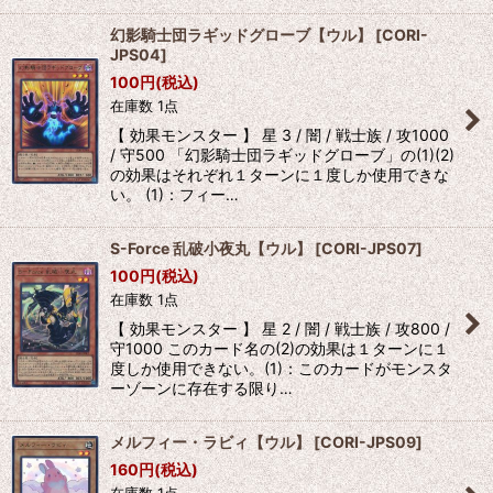
幻影騎士団ラギッドグローブ【ウル】
[
CORI-
JPS04
]
100
円
(税込)
在庫数 1点
【 効果モンスター 】 星 3 / 闇 / 戦士族 / 攻1000
/ 守500 「幻影騎士団ラギッドグローブ」の(1)(2)
の効果はそれぞれ１ターンに１度しか使用できな
い。 (1)：フィー…
S-Force 乱破小夜丸【ウル】
[
CORI-JPS07
]
100
円
(税込)
在庫数 1点
【 効果モンスター 】 星 2 / 闇 / 戦士族 / 攻800 /
守1000 このカード名の(2)の効果は１ターンに１
度しか使用できない。(1)：このカードがモンスタ
ーゾーンに存在する限り…
メルフィー・ラビィ【ウル】
[
CORI-JPS09
]
160
円
(税込)