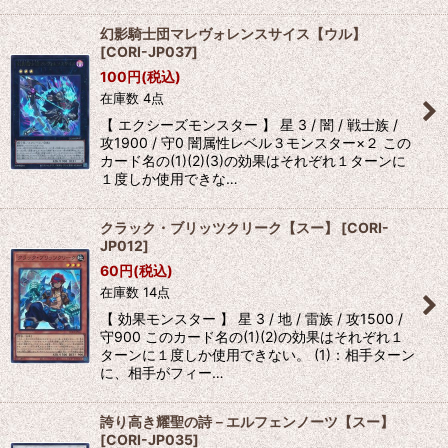
幻影騎士団マレヴォレンスサイス【ウル】
[
CORI-JP037
]
100
円
(税込)
在庫数 4点
【 エクシーズモンスター 】 星 3 / 闇 / 戦士族 /
攻1900 / 守0 闇属性レベル３モンスター×２ この
カード名の(1)(2)(3)の効果はそれぞれ１ターンに
１度しか使用できな…
クラック・ブリッツクリーク【スー】
[
CORI-
JP012
]
60
円
(税込)
在庫数 14点
【 効果モンスター 】 星 3 / 地 / 雷族 / 攻1500 /
守900 このカード名の(1)(2)の効果はそれぞれ１
ターンに１度しか使用できない。 (1)：相手ターン
に、相手がフィー…
誇り高き耀聖の詩－エルフェンノーツ【スー】
[
CORI-JP035
]