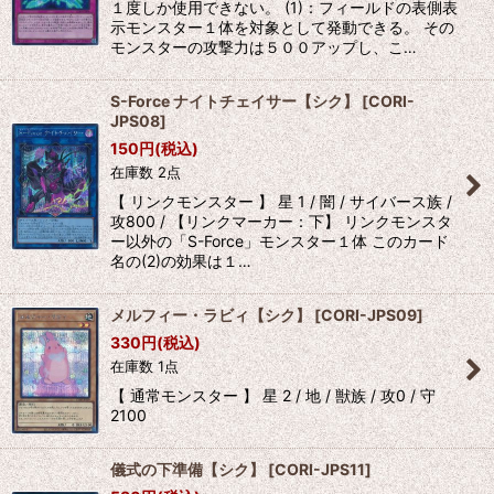
１度しか使用できない。 (1)：フィールドの表側表
示モンスター１体を対象として発動できる。 その
モンスターの攻撃力は５００アップし、こ…
S-Force ナイトチェイサー【シク】
[
CORI-
JPS08
]
150
円
(税込)
在庫数 2点
【 リンクモンスター 】 星 1 / 闇 / サイバース族 /
攻800 / 【リンクマーカー：下】 リンクモンスタ
ー以外の「S-Force」モンスター１体 このカード
名の(2)の効果は１…
メルフィー・ラビィ【シク】
[
CORI-JPS09
]
330
円
(税込)
在庫数 1点
【 通常モンスター 】 星 2 / 地 / 獣族 / 攻0 / 守
2100
儀式の下準備【シク】
[
CORI-JPS11
]