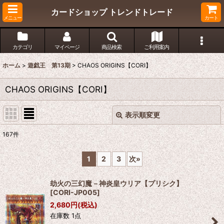
カードショップ トレンドトレード
メニュー
カート
カテゴリ
マイページ
商品検索
ご利用案内
ホーム
>
遊戯王 第13期
>
CHAOS ORIGINS【CORI】
CHAOS ORIGINS【CORI】
表示順変更
閉じる
167
件
表示数
:
1
2
3
次
»
在庫あり
劫火の三幻魔－神炎皇ウリア【プリシク】
並び順
:
[
CORI-JP005
]
2,680
円
(税込)
在庫数 1点
絞り込む