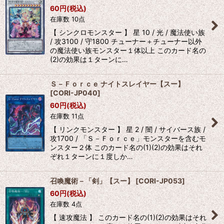
60
円
(税込)
在庫数 10点
【 シンクロモンスター 】 星 10 / 光 / 魔法使い族
/ 攻3100 / 守1800 チューナー＋チューナー以外
の魔法使い族モンスター１体以上 このカード名の
(2)の効果は１ターンに…
Ｓ－Ｆｏｒｃｅ ナイトスレイヤー【スー】
[
CORI-JP040
]
60
円
(税込)
在庫数 11点
【 リンクモンスター 】 星 2 / 闇 / サイバース族 /
攻1700 / 「Ｓ－Ｆｏｒｃｅ」モンスターを含むモ
ンスター２体 このカード名の(1)(2)の効果はそれ
ぞれ１ターンに１度しか…
召喚魔術－「剣」【スー】
[
CORI-JP053
]
60
円
(税込)
在庫数 4点
【 速攻魔法 】 このカード名の(1)(2)の効果はそれ