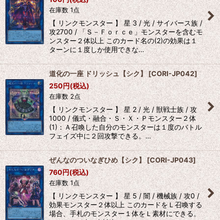
在庫数 1点
【 リンクモンスター 】 星 3 / 光 / サイバース族 /
攻2700 / 「Ｓ－Ｆｏｒｃｅ」モンスターを含むモ
ンスター２体以上 このカード名の(2)の効果は１
ターンに１度しか使用できな…
道化の一座 ドリッシュ【シク】
[
CORI-JP042
]
250
円
(税込)
在庫数 2点
【 リンクモンスター 】 星 2 / 光 / 獣戦士族 / 攻
1000 / 儀式・融合・Ｓ・Ｘ・Ｐモンスター２体
(1)：Ａ召喚した自分のモンスターは１度のバトル
フェイズ中に２回攻撃できる。…
ぜんなのついなぎひめ【シク】
[
CORI-JP043
]
760
円
(税込)
在庫数 1点
【 リンクモンスター 】 星 5 / 闇 / 機械族 / 攻0 /
効果モンスター２体以上 このカードをＬ召喚する
場合、手札のモンスター１体をＬ素材にできる。