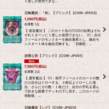
１度しか使用できな…
召喚魔術－「剣」【プリシク】
[
CORI-JP053
]
1,280
円
(税込)
在庫数 1点
【 速攻魔法 】 このカード名の(1)(2)の効果はそれ
ぞれ１ターンに１度しか使用できない。 (1)：自分
フィールドのモンスターを融合素材とし、融合モ
ンスター１体を融合召喚する。「召喚獣」…
怠慢な壺【プリシク】
[
CORI-JP061
]
7,380
円
(税込)
在庫数 2点
【 通常魔法 】 (1)：相手フィールドのカードの数
だけ自分はドローする。２枚以上ドローした場
合、さらにその数－１枚だけ、自分の手札を選ん
で好きな順番でデッキの下に戻す。このカードの
発動後、…
召喚魔術【シク】
[
CORI-JPS03
]