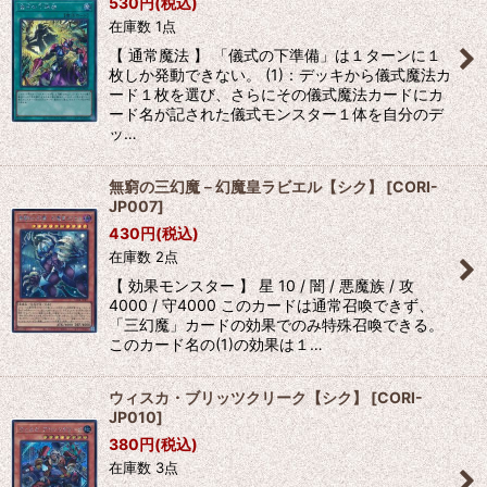
530
円
(税込)
在庫数 1点
【 通常魔法 】 「儀式の下準備」は１ターンに１
枚しか発動できない。 (1)：デッキから儀式魔法カ
ード１枚を選び、さらにその儀式魔法カードにカ
ード名が記された儀式モンスター１体を自分のデ
ッ…
無窮の三幻魔－幻魔皇ラビエル【シク】
[
CORI-
JP007
]
430
円
(税込)
在庫数 2点
【 効果モンスター 】 星 10 / 闇 / 悪魔族 / 攻
4000 / 守4000 このカードは通常召喚できず、
「三幻魔」カードの効果でのみ特殊召喚できる。
このカード名の(1)の効果は１…
ウィスカ・ブリッツクリーク【シク】
[
CORI-
JP010
]
380
円
(税込)
在庫数 3点