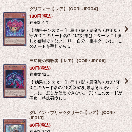
グリフォー【 レア】
[
CORI-JP004
]
130
円
(税込)
在庫数 4点
【 効果モンスター 】 星 1 / 闇 / 悪魔族 / 攻300 /
守200 このカード名の(1)の効果は１ターンに１度
しか使用できない。 (1)：自分・相手ターンに、こ
のカードを手札から…
三幻魔の殉教者【 レア】
[
CORI-JP009
]
60
円
(税込)
在庫数 12点
【 効果モンスター 】 星 1 / 闇 / 悪魔族 / 攻0 / 守
0 このカード名の(1)(2)(3)の効果はそれぞれ１タ
ーンに１度しか使用できない。 (1)：このカードが
召喚・特殊召喚し…
グレイン・ブリッツクリーク【 レア】
[
CORI-
JP013
]
60
円
(税込)
在庫数 32点