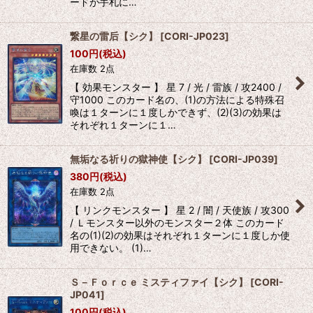
ードが手札に…
繋星の雷后【シク】
[
CORI-JP023
]
100
円
(税込)
在庫数 2点
【 効果モンスター 】 星 7 / 光 / 雷族 / 攻2400 /
守1000 このカード名の、(1)の方法による特殊召
喚は１ターンに１度しかできず、(2)(3)の効果は
それぞれ１ターンに１…
無垢なる祈りの獄神使【シク】
[
CORI-JP039
]
380
円
(税込)
在庫数 2点
【 リンクモンスター 】 星 2 / 闇 / 天使族 / 攻300
/ Ｌモンスター以外のモンスター２体 このカード
名の(1)(2)の効果はそれぞれ１ターンに１度しか使
用できない。 (1)…
Ｓ－Ｆｏｒｃｅ ミスティファイ【シク】
[
CORI-
JP041
]
100
円
(税込)