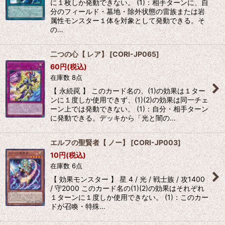
に１枚しか発動できない。 (1)：相手ターンに、自
分のフィールド・墓地・除外状態の雷族または岩
属性モンスター１体を対象として発動できる。そ
の…
二つの心【 レア】
[
CORI-JP065
]
60
円
(税込)
在庫数 8点
【 永続罠 】 このカード名の、(1)の効果は１ター
ンに１度しか使用できず、(1)(2)の効果は同一チェ
ーン上では発動できない。 (1)：自分・相手ターン
に発動できる。デッキから「光と闇の…
エルフの聖賢者【 ノー】
[
CORI-JP003
]
10
円
(税込)
在庫数 6点
【 効果モンスター 】 星 4 / 光 / 戦士族 / 攻1400
/ 守2000 このカード名の(1)(2)の効果はそれぞれ
１ターンに１度しか使用できない。 (1)：このカー
ドが召喚・特殊…