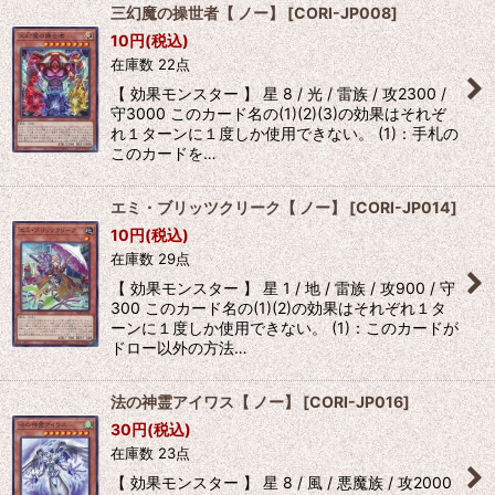
三幻魔の操世者【 ノー】
[
CORI-JP008
]
10
円
(税込)
在庫数 22点
【 効果モンスター 】 星 8 / 光 / 雷族 / 攻2300 /
守3000 このカード名の(1)(2)(3)の効果はそれぞ
れ１ターンに１度しか使用できない。 (1)：手札の
このカードを…
エミ・ブリッツクリーク【 ノー】
[
CORI-JP014
]
10
円
(税込)
在庫数 29点
【 効果モンスター 】 星 1 / 地 / 雷族 / 攻900 / 守
300 このカード名の(1)(2)の効果はそれぞれ１タ
ーンに１度しか使用できない。 (1)：このカードが
ドロー以外の方法…
法の神霊アイワス【 ノー】
[
CORI-JP016
]
30
円
(税込)
在庫数 23点
【 効果モンスター 】 星 8 / 風 / 悪魔族 / 攻2000