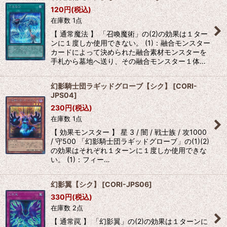
120
円
(税込)
在庫数 1点
【 通常魔法 】 「召喚魔術」の(2)の効果は１ター
ンに１度しか使用できない。 (1)：融合モンスター
カードによって決められた融合素材モンスターを
手札から墓地へ送り、その融合モンスター１体…
幻影騎士団ラギッドグローブ【シク】
[
CORI-
JPS04
]
230
円
(税込)
在庫数 1点
【 効果モンスター 】 星 3 / 闇 / 戦士族 / 攻1000
/ 守500 「幻影騎士団ラギッドグローブ」の(1)(2)
の効果はそれぞれ１ターンに１度しか使用できな
い。 (1)：フィー…
幻影翼【シク】
[
CORI-JPS06
]
330
円
(税込)
在庫数 2点
【 通常罠 】 「幻影翼」の(2)の効果は１ターンに