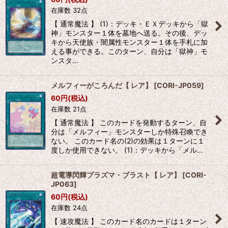
在庫数 32点
【 通常魔法 】 (1)：デッキ・ＥＸデッキから「獄
神」モンスター１体を墓地へ送る。その後、デッ
キから天使族・闇属性モンスター１体を手札に加
える事ができる。このターン、自分は「獄神」モ
ンスタ…
メルフィーがころんだ【 レア】
[
CORI-JP059
]
60
円
(税込)
在庫数 21点
【 通常魔法 】 このカードを発動するターン、自
分は「メルフィー」モンスターしか特殊召喚でき
ない。 このカード名の(2)の効果は１ターンに１
度しか使用できない。 (1)：デッキから「メル…
超電導閃輝プラズマ・ブラスト【 レア】
[
CORI-
JP063
]
60
円
(税込)
在庫数 24点
【 速攻魔法 】 このカード名のカードは１ターン