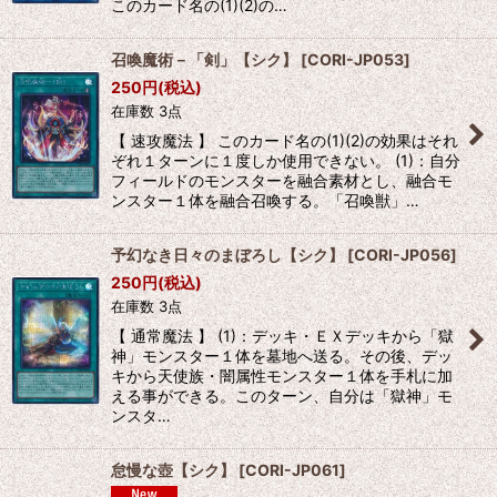
このカード名の(1)(2)の…
召喚魔術－「剣」【シク】
[
CORI-JP053
]
250
円
(税込)
在庫数 3点
【 速攻魔法 】 このカード名の(1)(2)の効果はそれ
ぞれ１ターンに１度しか使用できない。 (1)：自分
フィールドのモンスターを融合素材とし、融合モ
ンスター１体を融合召喚する。「召喚獣」…
予幻なき日々のまぼろし【シク】
[
CORI-JP056
]
250
円
(税込)
在庫数 3点
【 通常魔法 】 (1)：デッキ・ＥＸデッキから「獄
神」モンスター１体を墓地へ送る。その後、デッ
キから天使族・闇属性モンスター１体を手札に加
える事ができる。このターン、自分は「獄神」モ
ンスタ…
怠慢な壺【シク】
[
CORI-JP061
]