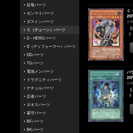
征竜パーツ
Ｃ
ゼンマイパーツ
20
ダストンパーツ
在
【
Ｃ（チェーン）パーツ
と
D－HEROパーツ
D（ディフォーマー）パーツ
DDパーツ
TGパーツ
電池メンパーツ
パ
20
ドラグニティパーツ
在
ナチュルパーツ
【
３
忍者パーツ
ネオスパーツ
墓守パーツ
BFパーツ
BKパーツ