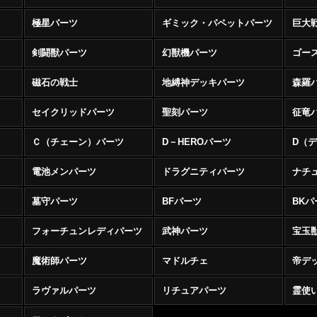
極星パーツ
ギミック・パペットパーツ
巨大
剣闘獣パーツ
幻獣機パーツ
ゴー
磁石の戦士
地縛神デッキパーツ
森羅
セイクリッドパーツ
聖刻パーツ
征竜
Ｃ（チェーン）パーツ
D－HEROパーツ
電池メンパーツ
ドラグニティパーツ
ナチ
墓守パーツ
BFパーツ
BKパ
フォーチュンレディパーツ
武神パーツ
宝玉
魔術師パーツ
マドルチェ
帝デ
ラヴァルパーツ
リチュアパーツ
霊使