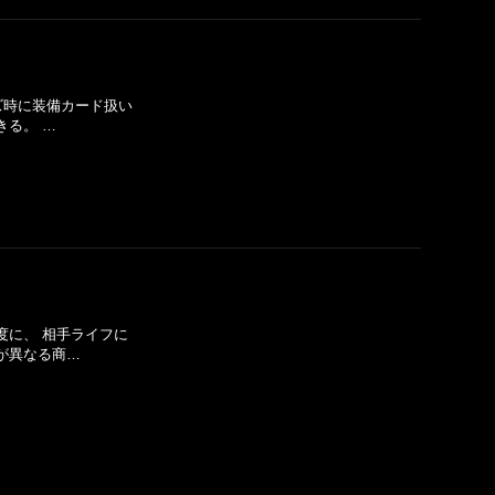
イズ時に装備カード扱い
きる。 …
度に、 相手ライフに
が異なる商…