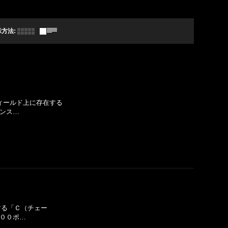
示方法
:
分フィールド上に存在する
モンス…
在する「Ｃ（チェー
８００ポ…