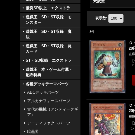
六武衆
優良SR以上 エクストラ
遊戯王 SD・ST収録 モ
表示数
:
ンスター
遊戯王 SD・ST収録 魔
8
件
法
Ｃ
遊戯王 SD・ST収録 罠
20
カード
在庫
ST・SD収録 エクストラ
【
「
遊戯王 本・ゲーム付属・
配布特典
各種デッキテーマパーツ
ABCデッキパーツ
アルカナフォースパーツ
Ｃ
古代の機械（アンティークギ
20
ア）
在庫
アーティファクトパーツ
【
ン
暗黒界