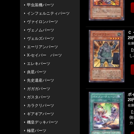
甲虫装機パーツ
インフェルニティパーツ
ヴァイロンパーツ
ヴェノムパーツ
Ｃ
20
ヴェルズパーツ
在庫
エーリアンパーツ
【
X-セイバー パーツ
し
エレキパーツ
炎星パーツ
先史遺産パーツ
ガガガパーツ
ポ
ガスタパーツ
20
カラクリパーツ
在庫
【
ギアギアパーツ
側
機皇デッキパーツ
カ
極星パーツ