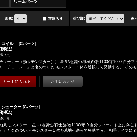
ワームパーツ
画像
:
並び順
:
在庫あり
表
・コイル
[
Cパーツ
]
円
(税込)
数 6点
チューナー（効果モンスター）】 星３/地属性/機械族/攻1100/守1600 自
Ｃ（チェーン）」と名のついた モンスター１体を選択して発動する。 その
・シューター
[
Cパーツ
]
円
(税込)
数 9点
効果モンスター】 星２/地属性/戦士族/攻1100/守 0 自分フィールド上に存
）」と名のついた モンスター１体を墓地へ送って発動する。 相手ライフに