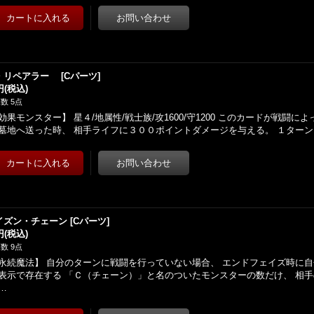
・リペアラー
[
Cパーツ
]
円
(税込)
数 5点
効果モンスター】 星４/地属性/戦士族/攻1600/守1200 このカードが戦闘
墓地へ送った時、 相手ライフに３００ポイントダメージを与える。 １ター
イズン・チェーン
[
Cパーツ
]
円
(税込)
数 9点
永続魔法】 自分のターンに戦闘を行っていない場合、 エンドフェイズ時に
表示で存在する 「Ｃ（チェーン）」と名のついたモンスターの数だけ、 相
…