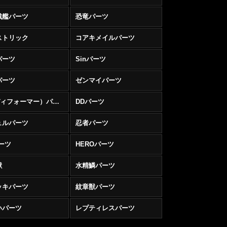
戦艦パーツ
恐竜パーツ
ストリック
コアキメイルパーツ
パーツ
Sinパーツ
パーツ
ゼンマイパーツ
D（ディフォーマー）パーツ
DDパーツ
ュルパーツ
忍者パーツ
ーツ
HEROパーツ
獣
水精鱗パーツ
ッキパーツ
紋章獣パーツ
いパーツ
レプティレスパーツ