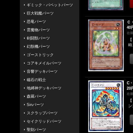
ギミック・パペットパーツ
巨大戦艦パーツ
恐竜パーツ
Ｃ
40
雲魔物パーツ
在
剣闘獣パーツ
【
時
幻獣機パーツ
ゴーストリック
コアキメイルパーツ
音響デッキパーツ
磁石の戦士
C
地縛神デッキパーツ
20
在
森羅パーツ
【
Sinパーツ
ン
スクラップパーツ
セイクリッドパーツ
聖刻パーツ