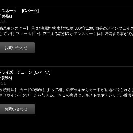
・スネーク
[
Cパーツ
]
円
(税込)
庫なし
効果モンスター】 星３/地属性/爬虫類族/攻 800/守1200 自分のメインフェ
して 相手フィールド上に存在する表側表示モンスター１体に装備する事がで
ラライズ・チェーン
[
Cパーツ
]
円
(税込)
庫なし
永続魔法】 カードの効果によって相手のデッキからカードが墓地へ送られる
００ポイントダメージを与える。 ※この商品はテキスト表示・シリアル番号