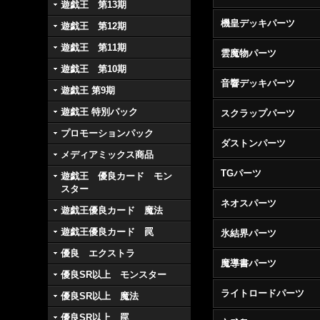
遊戯王 第13期
機皇デッキパーツ
遊戯王 第12期
遊戯王 第11期
雲魔物パーツ
遊戯王 第10期
音響デッキパーツ
遊戯王 第9期
遊戯王 特別パック
スクラップパーツ
プロモーションパック
ダストンパーツ
メディアミックス商品
TGパーツ
遊戯王 優良カード モン
スター
ネオスパーツ
遊戯王優良カード 魔法
遊戯王優良カード 罠
氷結界パーツ
優良 エクストラ
魔導書パーツ
優良SR以上 モンスター
ライトロードパーツ
優良SR以上 魔法
優良SR以上 罠