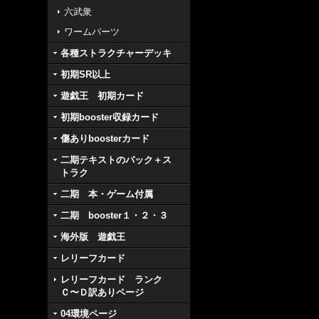
六武衆
ワームパーツ
各種ストラクチャーデッキ
初期SR以上
遊戯王 初期カード
初期booster収録カード
傷ありboosterカード
二期テキストのパック＋ス
トラク
二期 本・ゲーム付属
二期 booster１・２・３
海外版 遊戯王
レリーフカード
レリーフカード ランク
Ｃ〜Ｄ訳ありページ
04環境ページ