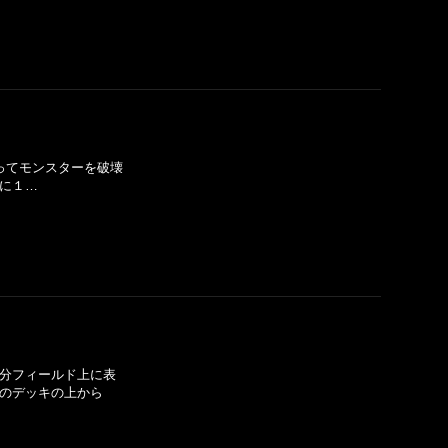
によってモンスターを破壊
ンに１…
自分フィールド上に表
手のデッキの上から