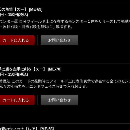
天の角笛【スー】
[
ME-69
]
0円
～
150円
(税込)
ウンター罠 自分フィールド上に存在するモンスター１体をリリースして発動
・反転召喚・特殊召喚を無効にし破壊する。
手に盾を左手に剣を【スー】
[
ME-70
]
0円
～
150円
(税込)
常魔法 このカードの発動時にフィールド上に表側表示で存在する全てのモン
元々の守備力を、エンドフェイズ時まで入れ替える。
き森のウィッチ【レア】
[
ME-56
]