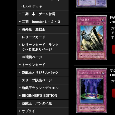
EX-R デッキ
二期 本・ゲーム付属
神
二期 booster１・２・３
23
カ
海外版 遊戯王
で
レリーフカード
す
レリーフカード ランク
Ｃ〜Ｄ訳ありページ
04環境ページ
トークンカード
マ
遊戯王オリジナルパック
11
スリーブ販売ページ
カ
遊戯王ラッシュデュエル
BEGINNER'S EDITION
遊戯王 バンダイ版
サプライ