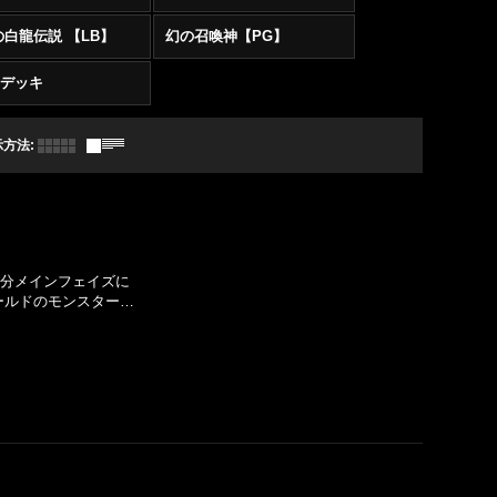
白龍伝説 【LB】
幻の召喚神【PG】
R デッキ
示方法
:
度、自分メインフェイズに
ールドのモンスター…