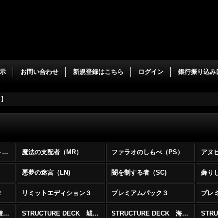
示
お問い合わせ
新規登録はこちら
ログイン
銀行振り込み
E】
】
二期テキストのパック＋ストラク (全商品)
魔法の支配者（MR）
ファラオのしもべ（PS）
アヌ
悪夢の迷宮（LN)
闇を制する者（SC)
蘇りし
２
リミットエディション３
プレミアムパック３
プレ
STRUCTURE DECK 遊戯編
STRUCTURE DECK 城之内編
STRUCTURE DECK 海馬編