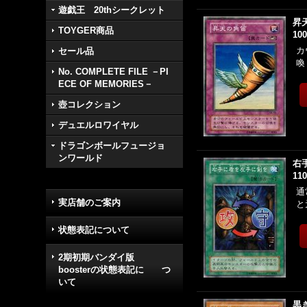
遊戯王 20thシークレット
昇
TOYGER商品
10
カ
セール品
喚
No. COMPLETE FILE －PI
ECE OF MEMORIES－
壺コレクション
デュエルロワイヤル
ドラゴンボールフュージョ
ンワールド
右
11
通
実店舗のご案内
と
状態表記について
2期初期バンダイ版
boosterの状態表記に つ
いて
黒