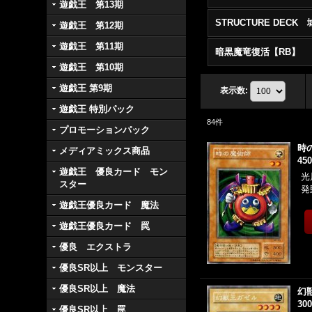
遊戯王 第13期
遊戯王 第12期
遊戯王 第11期
暗黒魔竜復活【RB】
遊戯王 第10期
遊戯王 第9期
表示数
:
遊戯王 特別パック
84
件
プロモーションパック
時
メディアミックス商品
45
遊戯王 優良カード モン
光
スター
発
遊戯王優良カード 魔法
遊戯王優良カード 罠
優良 エクストラ
優良SR以上 モンスター
優良SR以上 魔法
幻
30
優良SR以上 罠