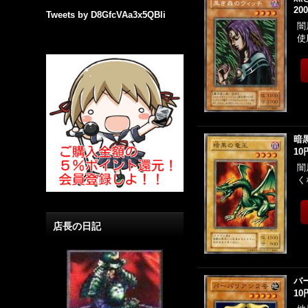
20
Tweets by D8GfcVAa3x5QBli
闇
使
暗
10
闇
く
店長の日記
バ
10