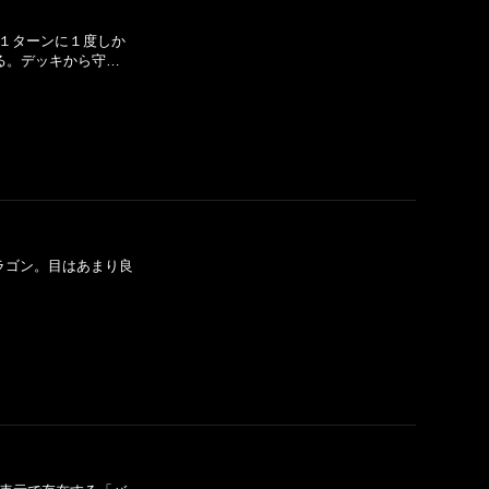
果は１ターンに１度しか
る。デッキから守…
るドラゴン。目はあまり良