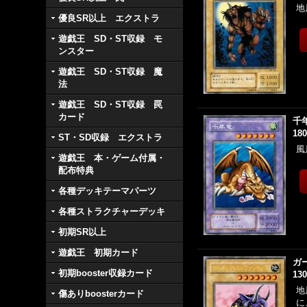
地
優良SR以上 エクストラ
遊戯王 SD・ST収録 モ
ンスター
遊戯王 SD・ST収録 魔
法
遊戯王 SD・ST収録 罠
カード
千
18
ST・SD収録 エクストラ
風
遊戯王 本・ゲーム付属・
配布特典
各種デッキテーマパーツ
各種ストラクチャーデッキ
初期SR以上
遊戯王 初期カード
ガ
初期booster収録カード
13
地
傷ありboosterカード
に