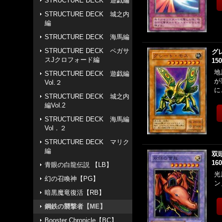
STRUCTURE DECK 遊戯編
STRUCTURE DECK 城之内
編
STRUCTURE DECK 海馬編
STRUCTURE DECK ペガサ
グ
スJクロフォード編
15
地
STRUCTURE DECK 遊戯編
が
Vol.２
に
STRUCTURE DECK 城之内
編Vol.2
STRUCTURE DECK 海馬編
Vol．２
STRUCTURE DECK マリク
編
双
16
青眼の白龍伝説 【LB】
光
幻の召喚神【PG】
ン
暗黒魔竜復活【RB】
鋼鉄の襲撃者【ME】
Booster Chronicle【BC】