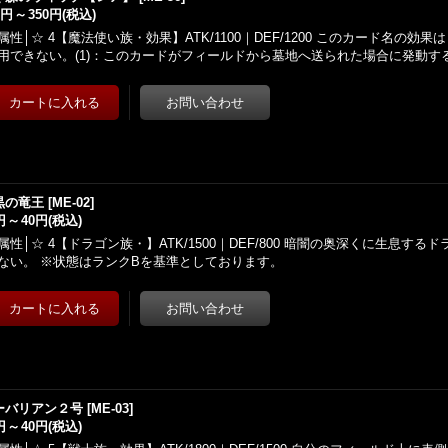
0円
～
350円
(税込)
属性│☆ 4【魔法使い族・効果】ATK/1100｜DEF/1200 このカード名の効
用できない。(1)：このカードがフィールドから墓地へ送られた場合に発動す
黒の竜王
[
ME-02
]
円
～
40円
(税込)
属性│☆ 4【ドラゴン族・】ATK/1500｜DEF/800 暗闇の奥深くに生息す
ない。 ※状態はランクBを基準としております。
ーバリアン２号
[
ME-03
]
円
～
40円
(税込)