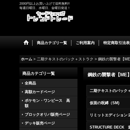
2000円以上お買い上げで送料無料!!
毎週日曜日、水曜日、金曜日発送！
商品カテゴリ一覧
ご利用案内
特定商取引法表
ホーム
>
二期テキストのパック＋ストラク
>
鋼鉄の襲撃者【M
商品カテゴリ一覧
鋼鉄の襲撃者【ME
全商品
高額カードページ
ポケモン・ワンピース 高
仮面の呪縛（SM)
額
ブロックオリパ販売ページ
リミットエディション
デッキ販売ページ