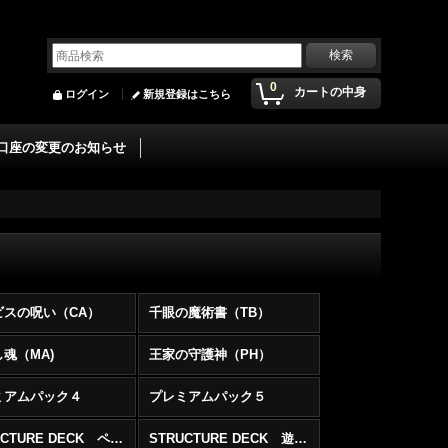
0
カートの中身
ログイン
新規登録はこちら
口座の変更のお知らせ
ビスの呪い（CA）
千眼の魔術書（TB）
魂（MA)
王家の守護神（PH）
ミアムパック４
プレミアムパック５
STRUCTURE DECK ペガサスJクロフォード編
STRUCTURE DECK 遊戯編Vol.２