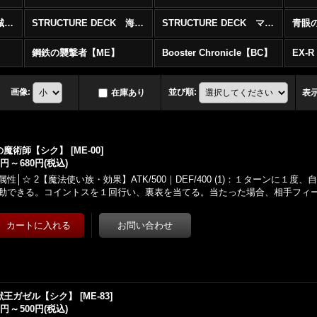
STRUCTURE DECK 城之内編Vol.2
STRUCTURE DECK 海馬編Vol．２
STRUCTURE DECK マリク編
青眼の
鋼鉄の襲撃者【ME】
Booster Chronicle【BC】
EX-
画像
:
並び順
:
在庫あり
表
の魔術師【シク】
[
ME-00
]
0円
～
680円
(税込)
属性│☆ 2【魔法使い族・効果】ATK/500｜DEF/400 (1)：１ターンに１
動できる。コイントスを１回行い、裏表を当てる。当たった場合、相手フィ
獣王ガゼル【シク】
[
ME-83
]
0円
～
500円
(税込)