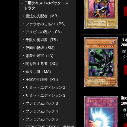
二期テキストのパック＋ス
トラク
魔法の支配者（MR）
ファラオのしもべ（PS）
アヌビスの呪い（CA）
千眼の魔術書（TB）
リ
20
仮面の呪縛（SM)
闇
悪夢の迷宮（LN)
タ
闇を制する者（SC)
蘇りし魂（MA)
王家の守護神（PH）
リミットエディション２
リミットエディション３
聖
プレミアムパック３
18
通
プレミアムパック４
て
プレミアムパック５