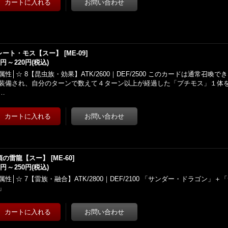
レート・モス【スー】
[
ME-09
]
0円
～
220円
(税込)
属性│☆ 8【昆虫族・効果】ATK/2600｜DEF/2500 このカードは通常召喚
装備され、自分のターンで数えて４ターン以上が経過した「プチモス」１体
…
頭の雷龍【スー】
[
ME-60
]
0円
～
250円
(税込)
属性│☆ 7【雷族・融合】ATK/2800｜DEF/2100 「サンダー・ドラゴン」
」