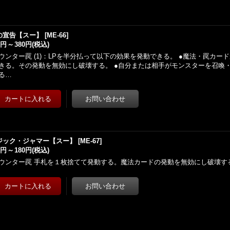
の宣告【スー】
[
ME-66
]
0円
～
380円
(税込)
ウンター罠 (1)：LPを半分払って以下の効果を発動できる。 ●魔法・罠カー
きる。その発動を無効にし破壊する。 ●自分または相手がモンスターを召喚
る…
ジック・ジャマー【スー】
[
ME-67
]
0円
～
180円
(税込)
ウンター罠 手札を１枚捨てて発動する。魔法カードの発動を無効にし破壊す