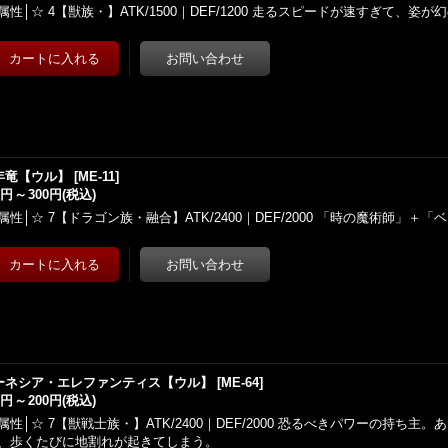
属性│☆ 4【獣族・】ATK/1500｜DEF/1200 走るスピードが速すぎて、姿
年竜【ウル】
[
ME-11
]
0円
～
300円
(税込)
属性│☆ 7【ドラゴン族・融合】ATK/2400｜DEF/2000 「時の魔術師」＋
ーネシア・エレファンティス【ウル】
[
ME-64
]
0円
～
200円
(税込)
属性│☆ 7【獣戦士族・】ATK/2400｜DEF/2000 恐るべきパワーの持ち主
、歩くたびに地割れが起きてしまう。