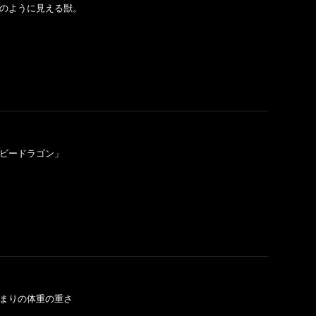
が幻のように見える獣。
「ベビードラゴン」
。あまりの体重の重さ