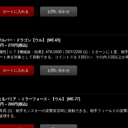
ボルバー・ドラゴン【ウル】
[
ME-65
]
0円
～
270円
(税込)
属性│☆ 7【機械族・効果】ATK/2600｜DEF/2200 (1)：１ターンに１度
ー１体を対象として発動できる。コイントスを３回行い、その内２回以上が
なるバリア －ミラーフォース－【ウル】
[
ME-77
]
0円
～
280円
(税込)
常罠 (1)：相手モンスターの攻撃宣言時に発動できる。相手フィールドの攻
破壊する。