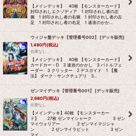
【メインデッキ】 40枚 【モンスターカード】
封印されしエクゾディア 1 封印されし者の左
腕 1 封印されし者の右腕 1 封印されし者の左
足 1 封印されし者の右足 1 速攻のかか…
ウィジャ盤デッキ【管理番号002】
[
デッキ販売
]
1,480
円
(税込)
在庫なし
【メインデッキ】 40枚 【モンスターカード】
カードカー・D 3 速攻のかかし 3 バトルフェ
ーダー 3 クリッター 2 デスガイド 1 【魔
法】 ダーク・サンクチュアリ 3…
ゼンマイデッキ【管理番号001】
[
デッキ販売
]
2,680
円
(税込)
在庫なし
【メインデッキ】40枚 【モンスターカー
ド】 27枚 ゼンマイシャーク 3 ゼン
マイウォリアー 2 ゼンマイマジシャ
ン 2 ゼンマイラビット 3 ゼン
マイ…