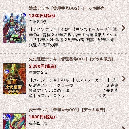
戦華デッキ【管理番号003】
[
デッキ販売
]
1,280
円
(税込)
在庫数 1点
【メインデッキ】40枚 【モンスターカード】 戦
華の孟-曹徳 2 戦華の叛-呂奉 1 海亀壊獣ガメシエ
ル 2 戦華の雄-張徳 2 戦華の義-関雲 1 戦華の来-
張遠 3 戦華の徳-…
先史遺産デッキ【管理番号001】
[
デッキ販売
]
2,280
円
(税込)
在庫数 2点
【メインデッキ】41枚 【モンスターカード】 先
史遺産メガラ・グローヴ 3 先史
遺産アカンバロの土偶 2 先史遺
産トゥスパ・ロケット 3 先…
炎王デッキ【管理番号001】
[
デッキ販売
]
1,980
円
(税込)
在庫数 3点