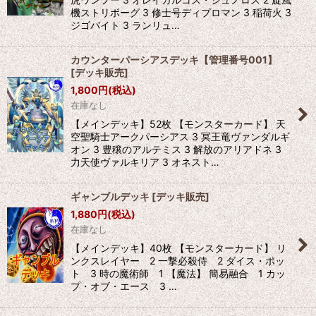
機ストリボーグ 3 修士号ディプロマン 3 稲荷火 3
ジゴバイト 3 ランリュ…
カウンターパーシアスデッキ【管理番号001】
[
デッキ販売
]
1,800
円
(税込)
在庫なし
【メインデッキ】52枚 【モンスターカード】 天
空聖騎士アークパーシアス 3 冥王竜ヴァンダルギ
オン 3 豊穣のアルテミス 3 解放のアリアドネ 3
力天使ヴァルキリア 3 オネスト…
ギャンブルデッキ
[
デッキ販売
]
1,880
円
(税込)
在庫なし
【メインデッキ】40枚 【モンスターカード】 リ
ンクスレイヤー 2 一撃必殺侍 2 ダイス・ポッ
ト 3 時の魔術師 1 【魔法】 簡易融合 1 カッ
プ・オブ・エース 3 …