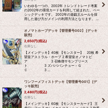
いわゆる一つの、2002年 トレンドトレード考案
の2002年の環境カードを利用して組まれた、ベー
シックデッキです。 2002年の遊戯王ルールを採
用した遊び方がメインの利用方法となります。 …
オノマトホープデッキ【管理番号002】
[
デッキ
販売
]
2,650
円
(税込)
在庫なし
【メインデッキ】40枚 【モンスター】 20枚 希
望皇アストラル・ホープ 2 希望皇オノマトピ
ア 3 召喚僧サモンプリース
ト 3 ズバババンチョー－Ｇ
Ｃ 3 …
ワンフーメフィストデッキ【管理番号001】
[
デ
ッキ販売
]
2,480
円
(税込)
在庫なし
【メインデッキ】60枚 【モンスターカード】 王
虎ワンフー 3 オレイカルコス・シュノロス 2 旋風