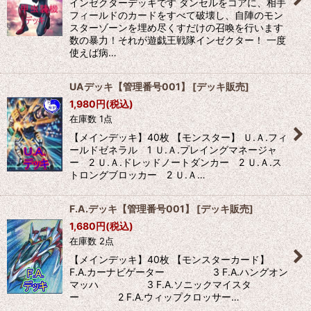
インゼクターデッキです ダンセルをコアに、相手
フィールドのカードをすべて破壊し、自陣のモン
スターゾーンを埋め尽くすだけの召喚を行います
数の暴力！それが遊戯王戦隊インゼクター！ 一度
使えば病…
UAデッキ【管理番号001】
[
デッキ販売
]
1,980
円
(税込)
在庫数 1点
【メインデッキ】40枚 【モンスター】 Ｕ.Ａ.フィ
ールドゼネラル 1 Ｕ.Ａ.プレイングマネージャ
ー 2 Ｕ.Ａ.ドレッドノートダンカー 2 Ｕ.Ａ.ス
トロングブロッカー 2 Ｕ.Ａ…
F.A.デッキ【管理番号001】
[
デッキ販売
]
1,680
円
(税込)
在庫数 2点
【メインデッキ】40枚 【モンスターカード】
F.A.カーナビゲーター 3 F.A.ハングオン
マッハ 3 F.A.ソニックマイスタ
ー 2 F.A.ウィップクロッサー…