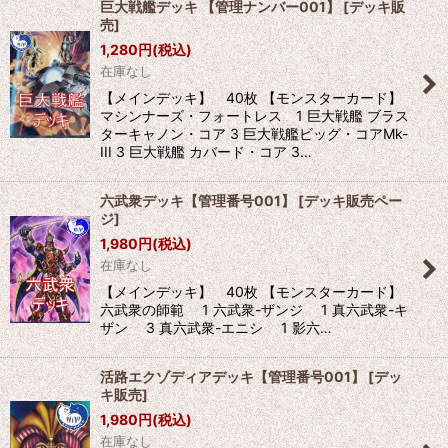
巨大戦艦デッキ 【管理ナンバー001】
[
デッキ販
売
]
1,280
円
(税込)
在庫なし
【メインデッキ】 40枚 【モンスターカード】
マシンナーズ・フォートレス 1 巨大戦艦 ブラス
ターキャノン・コア 3 巨大戦艦ビッグ・コアMk-
III 3 巨大戦艦 カバード・コア 3…
六武衆デッキ【管理番号001】
[
デッキ販売ペー
ジ
]
1,980
円
(税込)
在庫なし
【メインデッキ】 40枚 【モンスターカード】
六武衆の師範 1 六武衆-ザンジ 1 真六武衆-キ
ザン 3 真六武衆-エニシ 1 影六…
活路エクゾディアデッキ【管理番号001】
[
デッ
キ販売
]
1,980
円
(税込)
在庫なし