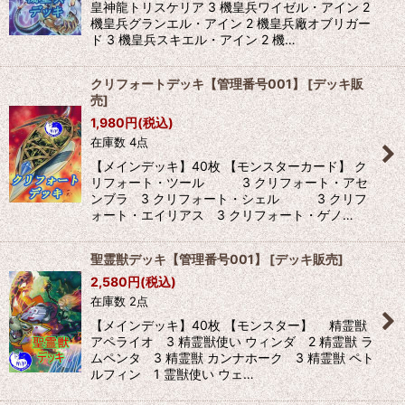
皇神龍トリスケリア 3 機皇兵ワイゼル・アイン 2
機皇兵グランエル・アイン 2 機皇兵廠オブリガー
ド 3 機皇兵スキエル・アイン 2 機…
クリフォートデッキ【管理番号001】
[
デッキ販
売
]
1,980
円
(税込)
在庫数 4点
【メインデッキ】40枚 【モンスターカード】 ク
リフォート・ツール 3 クリフォート・アセ
ンブラ 3 クリフォート・シェル 3 クリフ
ォート・エイリアス 3 クリフォート・ゲノ…
聖霊獣デッキ【管理番号001】
[
デッキ販売
]
2,580
円
(税込)
在庫数 2点
【メインデッキ】40枚 【モンスター】 精霊獣
アペライオ 3 精霊獣使い ウィンダ 2 精霊獣 ラ
ムペンタ 3 精霊獣 カンナホーク 3 精霊獣 ペト
ルフィン 1 霊獣使い ウェ…