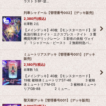
ラスト 3 BF-逆…
列車シャドール【管理番号002】
[
デッキ販売
]
2,380
円
(税込)
在庫数 2点
【メインデッキ】40枚 【モンスターカード】 深
夜急行騎士ナイト・エクスプレス・ナイト 3 重
機貨列車デリックレーン 3 影依の炎核 ヴォイ
ド 1 シャドール・ビースト 2 無頼特急バ…
ミュートリアスデッキ【管理番号001】
[
デッキ
販売
]
2,180
円
(税込)
在庫数 1点
【メインデッキ】40枚 【モンスターカード】
19枚 被検体ミュートリアST-46 3 被検
体ミュートリアM-05 3 被検体ミュート
リアGB-88 2 ミュー…
聖天樹デッキ【管理番号001】
[
デッキ販売
]