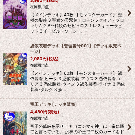
3,980
円
(税込)
在庫数 1点
【メインデッキ】40枚 【モンスターカード】 聖
種の影芽 3 聖種の天双芽 1 ローンファイア・ブロ
ッサム 2 BF-精鋭のゼピュロス 1 レスキューラビ
ット 2 イービル・ソーン …
憑依装着デッキ【管理番号001】
[
デッキ販売ペ
ージ
]
2,980
円
(税込)
在庫数 1点
【メインデッキ】60枚 【モンスターカード】 憑
依装着-ヒータ 3 憑依装着-アウス 3 憑依装着-エ
リア 3 憑依装着-ウィン 3 憑依装着-ライナ 3 憑依
装着-ダルク 3 妖…
帝王デッキ
[
デッキ販売
]
4,480
円
(税込)
在庫数 1点
帝王の威厳を示せ！ 神（コンマイ神）は、帝に勝
てと言っている。 汎神の帝王で二枚のカードをド