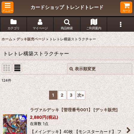
カードショップ トレンドトレード
メニュー
カート
カテゴリ
マイページ
商品検索
ご利用案内
ホーム
>
デッキ販売ページ
>
トレトレ構築ストラクチャー
トレトレ構築ストラクチャー
表示順変更
閉じる
124
件
表示数
:
1
2
3
次
»
在庫あり
ラヴァルデッキ【管理番号001】
[
デッキ販売
]
並び順
:
2,880
円
(税込)
在庫数 1点
絞り込む
【メインデッキ】40枚 【モンスターカード】 フ