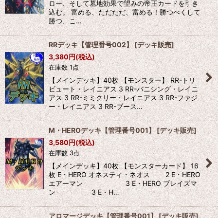
ロー、そして墓地効果で望みの帝王カードを引き
込む。 富める、ただただ、富める！勝つべくして
勝つ、こ…
RRデッキ【管理番号002】
[
デッキ販売
]
3,380
円
(税込)
在庫数 1点
【メインデッキ】40枚 【モンスター】 RR-トリ
ビュート・レイニアス 3 RR-バニシング・レイニ
アス 3 RR-ミミクリー・レイニアス 3 RR-ファジ
ー・レイニアス 3 RR-ブース…
M・HEROデッキ【管理番号001】
[
デッキ販売
]
3,580
円
(税込)
在庫数 3点
【メインデッキ】40枚 【モンスターカード】 16
枚 E・HERO オネスティ・ネオス 2 E・HERO
エアーマン 3 E・HERO ブレイズマ
ン 3 E・H…
アロマージデッキ【管理番号001】
[
デッキ販売
]