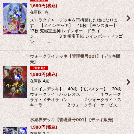
1,680
円
(税込)
在庫数 1点
ストラクチャーデッキを再構築した物になりま
す。 【メインデッキ】 40枚 【モンスター】
17枚 究極宝玉神 レインボー・ドラゴ
ン 3 究極宝玉獣 レインボー・ドラゴ
ン …
ウォークライデッキ【管理番号001】
[
デッキ販
売
]
1,580
円
(税込)
在庫数 4点
【メインデッキ】 40枚 【モンスター】 20枚
ウォークライ・バシレオス 1 ウォーク
ライ・メテオラゴン 2 ウォークライ・ス
キーラ 2 ウォークライ・オービス…
氷結界デッキ【管理番号001】
[
デッキ販売
]
1,980
円
(税込)
在庫数 2点