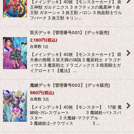
【メインデッキ】40枚 【モンスターカード】 炎
王神獣 ガルドニクス 3 ネフティスの鳳凰神 1 炎
王獣 ガネーシャ 3 炎王獣 バロン 3 熱血獣士ウル
フバーク 3 炎王獣 キリン…
双天デッキ【管理番号001】
[
デッキ販売
]
2,180
円
(税込)
在庫数 1点
【メインデッキ】40枚 【モンスターカード】 双
天拳の熊羆 3 双天脚の鴻鵠 3 魔装戦士 ドラゴデ
ィウス 3 魔装戦士 ドラゴノックス 3 暗黒騎士ガ
イアロード 1 【魔法】 …
魔鍵デッキ【管理番号002】
[
デッキ販売
]
980
円
(税込)
在庫数 3点
【メインデッキ】40枚 【モンスター】 17枚 魔
鍵砲-ガレスヴェート 3 魔鍵銃-バトスバ
スター 3 大魔鍵-マフテアル
3 魔鍵銃士-クラヴィス 3 …