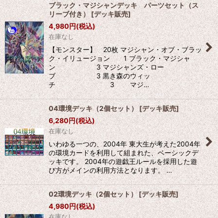
ブラック・マジシャンデッキ パーツセット（ス
リーブ付き）
[
デッキ販売
]
4,980
円
(税込)
在庫なし
【モンスター】 20枚 マジシャン・オブ・ブラッ
ク・イリュージョン 1 ブラック・マジシャ
ン 3 マジシャンズ・ロー
ブ 3 黒き森のウィッ
チ 3 マジ…
04環境デッキ（2個セット）
[
デッキ販売
]
6,280
円
(税込)
在庫なし
いわゆる一つの、2004年 東大生が考えた2004年
の環境カードを利用して組まれた、ベーシックデ
ッキです。 2004年の遊戯王ルールを採用した遊
び方がメインの利用方法となります。 …
02環境デッキ（2個セット）
[
デッキ販売
]
4,980
円
(税込)
在庫なし