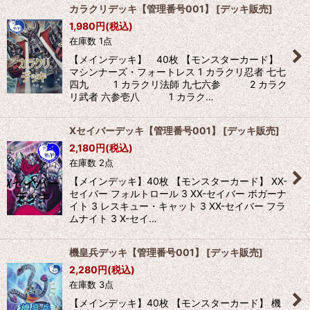
カラクリデッキ【管理番号001】
[
デッキ販売
]
1,980
円
(税込)
在庫数 1点
【メインデッキ】 40枚 【モンスターカード】
マシンナーズ・フォートレス 1 カラクリ忍者 七七
四九 1 カラクリ法師 九七六参 2 カラク
リ武者 六参壱八 1 カラク…
Xセイバーデッキ【管理番号001】
[
デッキ販売
]
2,180
円
(税込)
在庫数 2点
【メインデッキ】40枚 【モンスターカード】 XX-
セイバー フォルトロール 3 XX-セイバー ボガーナ
イト 3 レスキュー・キャット 3 XX-セイバー フラ
ムナイト 3 X-セイ…
機皇兵デッキ【管理番号001】
[
デッキ販売
]
2,280
円
(税込)
在庫数 3点
【メインデッキ】40枚 【モンスターカード】 機