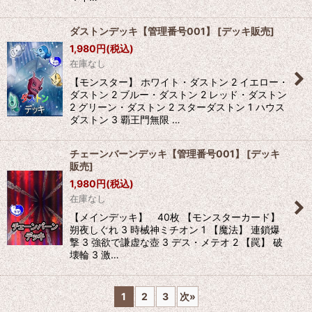
ダストンデッキ【管理番号001】
[
デッキ販売
]
1,980
円
(税込)
在庫なし
【モンスター】 ホワイト・ダストン 2 イエロー・
ダストン 2 ブルー・ダストン 2 レッド・ダストン
2 グリーン・ダストン 2 スターダストン 1 ハウス
ダストン 3 覇王門無限 …
チェーンバーンデッキ【管理番号001】
[
デッキ
販売
]
1,980
円
(税込)
在庫なし
【メインデッキ】 40枚 【モンスターカード】
朔夜しぐれ 3 時械神ミチオン 1 【魔法】 連鎖爆
撃 3 強欲で謙虚な壺 3 デス・メテオ 2 【罠】 破
壊輪 3 激…
1
2
3
次
»