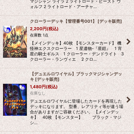
マジシャン ライラ 2 ライトロード・ビースト ウ
ォルフ 2 ライトロード・アーチャ…
クローラーデッキ【管理番号001】
[
デッキ販売
]
2,200
円
(税込)
在庫数 1点
【メインデッキ】40枚 【モンスターカード】 機
怪神エクスクローラー 1 星遺物-『星鎧』 1 宵
星の騎士ギルス 1 クローラー・デンドライト 3
クローラー・ランヴィエ 2 クロ…
【デュエルロワイヤル】ブラックマジシャンデッ
キ
[
デッキ販売
]
1,480
円
(税込)
在庫なし
デュエルロワイヤルに登場したカードを再現した
デッキになります。 型番、レアリティ等が違う場
合がありますがご容赦ください。 【メインデッ
キ】 40枚 【モンスター】 ブラック・マジ
シ…