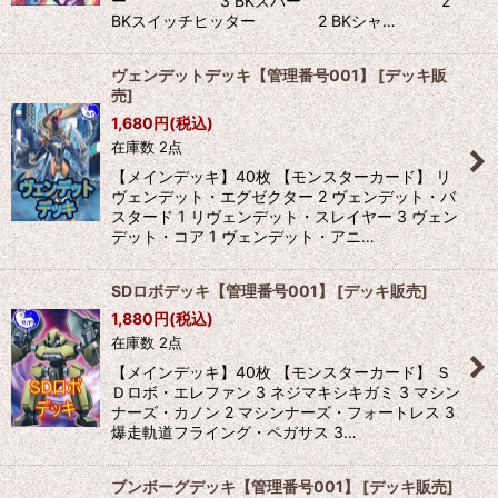
ー 3 BKスパー 2
BKスイッチヒッター 2 BKシャ…
ヴェンデットデッキ【管理番号001】
[
デッキ販
売
]
1,680
円
(税込)
在庫数 2点
【メインデッキ】40枚 【モンスターカード】 リ
ヴェンデット・エグゼクター 2 ヴェンデット・バ
スタード 1 リヴェンデット・スレイヤー 3 ヴェン
デット・コア 1 ヴェンデット・アニ…
SDロボデッキ【管理番号001】
[
デッキ販売
]
1,880
円
(税込)
在庫数 2点
【メインデッキ】40枚 【モンスターカード】 Ｓ
Ｄロボ・エレファン 3 ネジマキシキガミ 3 マシン
ナーズ・カノン 2 マシンナーズ・フォートレス 3
爆走軌道フライング・ペガサス 3…
ブンボーグデッキ【管理番号001】
[
デッキ販売
]