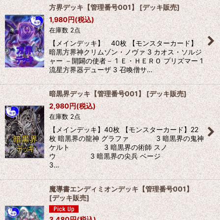
方界デッキ【管理番号001】
[
デッキ販売
]
1,980
円
(税込)
在庫数 2点
【メインデッキ】 40枚 【モンスターカード】
暗黒方界神クリムゾン・ノヴァ 3 カオス・ソルジ
ャー －開闢の使者－ 1 Ｅ・ＨＥＲＯ プリズマー 1
流星方界器デューザ 3 召喚僧サ…
暗黒界デッキ【管理番号001】
[
デッキ販売
]
2,980
円
(税込)
在庫数 2点
【メインデッキ】40枚 【モンスターカード】22
枚 暗黒界の龍神 グラファ 3 暗黒界の鬼神
ケルト 3 暗黒界の術師 スノ
ウ 3 暗黒界の尖兵 ベージ
3…
魔導書エンディミオンデッキ【管理番号001】
[
デッキ販売
]
3,480
円
(税込)