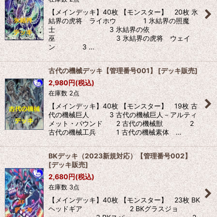
【メインデッキ】40枚 【モンスター】 20枚 氷
結界の虎将 ライホウ 1 氷結界の照魔
士 3 氷結界の依
巫 3 氷結界の虎将 ウェイ
ン 3 …
古代の機械デッキ【管理番号001】
[
デッキ販売
]
2,980
円
(税込)
在庫数 2点
【メインデッキ】40枚 【モンスター】 19枚 古
代の機械巨人 3 古代の機械巨人－アルティ
メット・パウンド 2 古代の機械獣 2
古代の機械工兵 1 古代の機械素体 …
BKデッキ（2023新規対応）【管理番号002】
[
デッキ販売
]
2,680
円
(税込)
在庫数 3点
【メインデッキ】40枚 【モンスター】 23枚 BK
ヘッドギア 2 BKグラスジョ