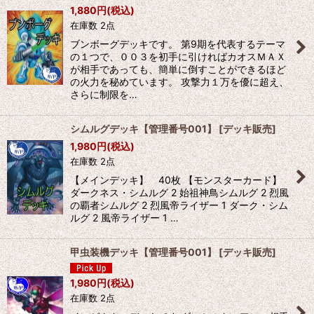
1,880
円
(税込)
在庫数 2点
ブンボーグデッキです。 第9期を代表するテーマ
の１つで、００３を初手に引ければカオスＭＡＸ
が相手であっても、簡単に倒すことができるほど
の火力を秘めています。 攻撃力１万を優に超え、
さらに制限を…
シムルグデッキ【管理番号001】
[
デッキ販売
]
1,980
円
(税込)
在庫数 2点
【メインデッキ】 40枚 【モンスターカード】
ダークネス・シムルグ 2 始祖神鳥シムルグ 2 烈風
の覇者シムルグ 2 烈風帝ライザー 1 ダーク・シム
ルグ 2 風帝ライザー 1 …
甲虫装機デッキ【管理番号001】
[
デッキ販売
]
1,980
円
(税込)
在庫数 2点