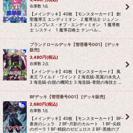
在庫数 1点
【メインデッキ】40枚 【モンスターカード】 創
聖魔導王 エンディミオン 2 魔導法士 ジュノン
3 エンプレス・オブ・エンディミオン 1 魔導教
士 システィ 1 魔導召喚士 テンペル…
プランドロールデッキ【管理番号001】
[
デッキ
販売
]
3,480
円
(税込)
在庫数 2点
【メインデッキ】40枚 【モンスターカード】 風
来王 ワイルド・ワインド 2 海造賊-黒翼の水先人
3 海造賊-白髭の機関士 3 海造賊-青髭の海技士 …
BFデッキ【管理番号001】
[
デッキ販売
]
2,680
円
(税込)
在庫数 1点
【メインデッキ】40枚 【モンスターカード】 BF-
蒼炎のシュラ 2 BF-月影のカルート 1 BF-尖鋭
のボーラ 1 BF-精鋭のゼピュロス 3 BF-黒槍のブ