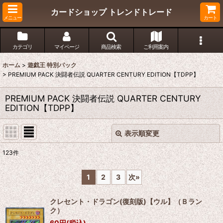
カードショップ トレンドトレード
メニュー
カート
カテゴリ
マイページ
商品検索
ご利用案内
ホーム
>
遊戯王 特別パック
>
PREMIUM PACK 決闘者伝説 QUARTER CENTURY EDITION【TDPP】
PREMIUM PACK 決闘者伝説 QUARTER CENTURY
EDITION【TDPP】
表示順変更
閉じる
123
件
表示数
:
1
2
3
次
»
在庫あり
クレセント・ドラゴン(復刻版)【ウル】（Ｂラン
並び順
:
ク）
60
円
(税込)