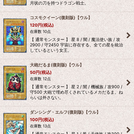
月状の刀を持つドラゴン戦士。
コスモクイーン(復刻版)【ウル】
120
円
(税込)
在庫数 10点
【 通常モンスター 】 星 8 / 闇 / 魔法使い族 / 攻
2900 / 守2450 宇宙に存在する、全ての星を統治
しているという女王。
大砲だるま(復刻版)【ウル】
50
円
(税込)
在庫数 12点
【 通常モンスター 】 星 2 / 闇 / 機械族 / 攻900 /
守500 大砲で埋め尽くされているメカだるま。ね
らいは外さない。
ダンシング・エルフ(復刻版)【ウル】
100
円
(税込)
在庫数 13点
【 通常モンスター 】 星 1 / 風 / 天使族 / 攻300 /