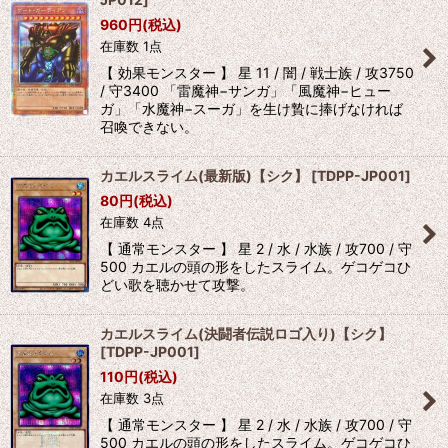
960
円
(税込)
在庫数 1点
【 効果モンスター 】 星 11 / 闇 / 戦士族 / 攻3750
/ 守3400 「雷魔神−サンガ」「風魔神−ヒュー
ガ」「水魔神−スーガ」を生け贄に捧げなければ
召喚できない。
カエルスライム(最新版)【シク】
[
TDPP-JP001
]
80
円
(税込)
在庫数 4点
【 通常モンスター 】 星 2 / 水 / 水族 / 攻700 / 守
500 カエルの頭の形をしたスライム。ゲコゲコひ
どい歌を聴かせて攻撃。
カエルスライム(決闘者伝説ロゴ入り)【シク】
[
TDPP-JP001
]
110
円
(税込)
在庫数 3点
【 通常モンスター 】 星 2 / 水 / 水族 / 攻700 / 守
500 カエルの頭の形をしたスライム。ゲコゲコひ