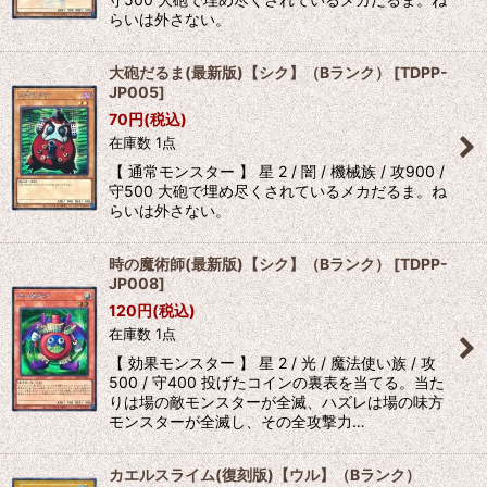
らいは外さない。
大砲だるま(最新版)【シク】（Bランク）
[
TDPP-
JP005
]
70
円
(税込)
在庫数 1点
【 通常モンスター 】 星 2 / 闇 / 機械族 / 攻900 /
守500 大砲で埋め尽くされているメカだるま。ね
らいは外さない。
時の魔術師(最新版)【シク】（Bランク）
[
TDPP-
JP008
]
120
円
(税込)
在庫数 1点
【 効果モンスター 】 星 2 / 光 / 魔法使い族 / 攻
500 / 守400 投げたコインの裏表を当てる。当た
りは場の敵モンスターが全滅、ハズレは場の味方
モンスターが全滅し、その全攻撃力…
カエルスライム(復刻版)【ウル】（Bランク）