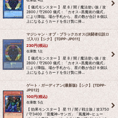
【 儀式モンスター 】 星 8 / 闇 / 魔法使い族 / 攻
2800 / 守2600 儀式：「カオス−黒魔術の儀式」
により降臨。場か手札から、星の数が合計８個以
上になるようカードを生け贄に捧…
マジシャン・オブ・ブラックカオス(決闘者伝説ロ
ゴ入り)【シク】
[
TDPP-JP011
]
230
円
(税込)
在庫数 1点
【 儀式モンスター 】 星 8 / 闇 / 魔法使い族 / 攻
2800 / 守2600 儀式：「カオス−黒魔術の儀式」
により降臨。場か手札から、星の数が合計８個以
上になるようカードを生け贄に捧…
ゲート・ガーディアン(最新版)【シク】
[
TDPP-
JP012
]
100
円
(税込)
在庫数 5点
【 効果モンスター 】 星 11 / 闇 / 戦士族 / 攻3750
/ 守3400 「雷魔神−サンガ」「風魔神−ヒュー