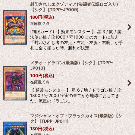
封印されしエクゾディア(決闘者伝説ロゴ入り)
【シク】
[
TDPP-JP009
]
180
円
(税込)
在庫数 2点
(制限カード) 【 効果モンスター 】 星 3 / 闇 / 魔
法使い族 / 攻1000 / 守1000 このカードに加え
「封印されし者の左足・右足・左腕・右腕」が手
札に全て揃った時、勝利が決定…
メテオ・ドラゴン(最新版)【シク】
[
TDPP-
JP010
]
100
円
(税込)
在庫数 5点
【 通常モンスター 】 星 6 / 地 / ドラゴン族 / 攻
1800 / 守2000 宇宙の果てから地球におちてき
た、流星のドラゴン。
マジシャン・オブ・ブラックカオス(最新版)【シ
ク】
[
TDPP-JP011
]
130
円
(税込)
在庫数 4点