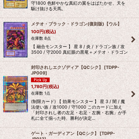
守1800 色鮮やかな真紅の翼をはばたかせ、天を
駆け抜ける天馬。
メテオ・ブラック・ドラゴン(復刻版)【ウル】
100
円
(税込)
在庫数 8点
【 融合モンスター 】 星 8 / 炎 / ドラゴン族 / 攻
3500 / 守2000 真紅眼の黒竜＋メテオ・ドラゴン
封印されしエクゾディア【QCシク】
[
TDPP-
JP009
]
1,780
円
(税込)
在庫数 1点
(制限カード) 【 効果モンスター 】 星 3 / 闇 / 魔
法使い族 / 攻1000 / 守1000 このカードに加え
「封印されし者の左足・右足・左腕・右腕」が手
札に全て揃った時、勝利が決定…
ゲート・ガーディアン【QCシク】
[
TDPP-
JP012
]