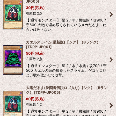
JP005
]
30
円
(税込)
在庫数 2点
【 通常モンスター 】 星 2 / 闇 / 機械族 / 攻900 /
守500 大砲で埋め尽くされているメカだるま。ね
らいは外さない。
カエルスライム(最新版)【シク】（Bランク）
[
TDPP-JP001
]
50
円
(税込)
在庫数 2点
【 通常モンスター 】 星 2 / 水 / 水族 / 攻700 / 守
500 カエルの頭の形をしたスライム。ゲコゲコひ
どい歌を聴かせて攻撃。
大砲だるま(決闘者伝説ロゴ入り)【シク】（Bラン
ク）
[
TDPP-JP005
]
80
円
(税込)
在庫数 1点
【 通常モンスター 】 星 2 / 闇 / 機械族 / 攻900 /
守500 大砲で埋め尽くされているメカだるま。ね