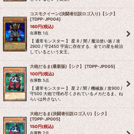
コスモクイーン(決闘者伝説ロゴ入り)【シク】
[
TDPP-JP004
]
160
円
(税込)
在庫数 1点
【 通常モンスター 】 星 8 / 闇 / 魔法使い族 / 攻
2900 / 守2450 宇宙に存在する、全ての星を統治
しているという女王。
大砲だるま(最新版)【シク】
[
TDPP-JP005
]
100
円
(税込)
在庫数 5点
【 通常モンスター 】 星 2 / 闇 / 機械族 / 攻900 /
守500 大砲で埋め尽くされているメカだるま。ね
らいは外さない。
大砲だるま(決闘者伝説ロゴ入り)【シク】
[
TDPP-JP005
]
150
円
(税込)
在庫数 2点