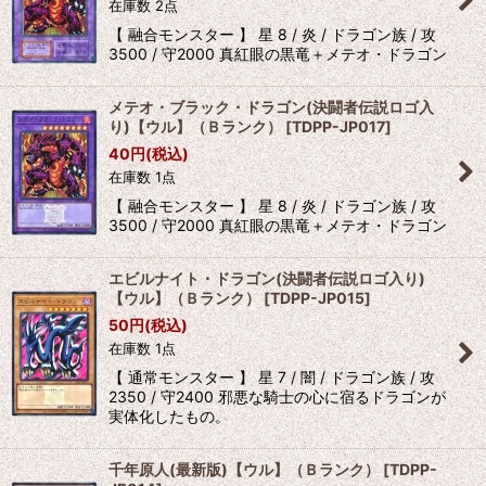
在庫数 2点
【 融合モンスター 】 星 8 / 炎 / ドラゴン族 / 攻
3500 / 守2000 真紅眼の黒竜＋メテオ・ドラゴン
メテオ・ブラック・ドラゴン(決闘者伝説ロゴ入
り)【ウル】（Ｂランク）
[
TDPP-JP017
]
40
円
(税込)
在庫数 1点
【 融合モンスター 】 星 8 / 炎 / ドラゴン族 / 攻
3500 / 守2000 真紅眼の黒竜＋メテオ・ドラゴン
エビルナイト・ドラゴン(決闘者伝説ロゴ入り)
【ウル】（Ｂランク）
[
TDPP-JP015
]
50
円
(税込)
在庫数 1点
【 通常モンスター 】 星 7 / 闇 / ドラゴン族 / 攻
2350 / 守2400 邪悪な騎士の心に宿るドラゴンが
実体化したもの。
千年原人(最新版)【ウル】（Ｂランク）
[
TDPP-