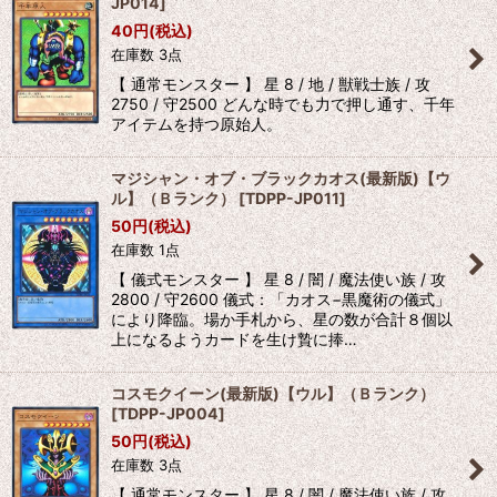
JP014
]
40
円
(税込)
在庫数 3点
【 通常モンスター 】 星 8 / 地 / 獣戦士族 / 攻
2750 / 守2500 どんな時でも力で押し通す、千年
アイテムを持つ原始人。
マジシャン・オブ・ブラックカオス(最新版)【ウ
ル】（Ｂランク）
[
TDPP-JP011
]
50
円
(税込)
在庫数 1点
【 儀式モンスター 】 星 8 / 闇 / 魔法使い族 / 攻
2800 / 守2600 儀式：「カオス−黒魔術の儀式」
により降臨。場か手札から、星の数が合計８個以
上になるようカードを生け贄に捧…
コスモクイーン(最新版)【ウル】（Ｂランク）
[
TDPP-JP004
]
50
円
(税込)
在庫数 3点
【 通常モンスター 】 星 8 / 闇 / 魔法使い族 / 攻