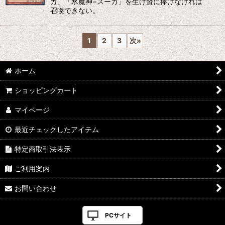
ガ」「水魔神−スーガ」を生け贄に捧げなければ
召喚できない。
1
2
3
次
»
ホーム
ショッピングカート
マイページ
最近チェックしたアイテム
特定商取引法表示
ご利用案内
お問い合わせ
PCサイト