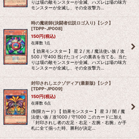
りは場の敵モンスターが全滅、ハズレは場の味方
モンスターが全滅し、その全攻撃力…
時の魔術師(決闘者伝説ロゴ入り)【シク】
[
TDPP-JP008
]
150
円
(税込)
在庫数 1点
【 効果モンスター 】 星 2 / 光 / 魔法使い族 / 攻
500 / 守400 投げたコインの裏表を当てる。当た
りは場の敵モンスターが全滅、ハズレは場の味方
モンスターが全滅し、その全攻撃力…
封印されしエクゾディア(最新版)【シク】
[
TDPP-JP009
]
150
円
(税込)
在庫数 6点
(制限カード) 【 効果モンスター 】 星 3 / 闇 / 魔
法使い族 / 攻1000 / 守1000 このカードに加え
「封印されし者の左足・右足・左腕・右腕」が手
札に全て揃った時、勝利が決定…