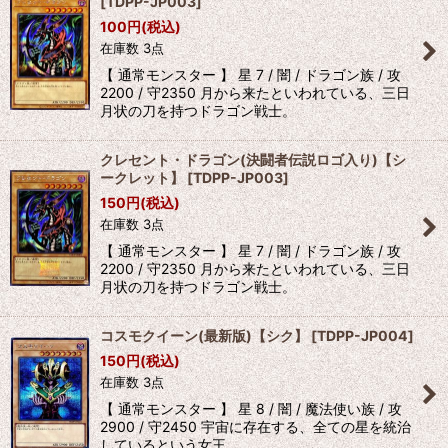
[
TDPP-JP003
]
100
円
(税込)
在庫数 3点
【 通常モンスター 】 星 7 / 闇 / ドラゴン族 / 攻
2200 / 守2350 月から来たといわれている、三日
月状の刀を持つドラゴン戦士。
クレセント・ドラゴン(決闘者伝説ロゴ入り)【シ
ークレット】
[
TDPP-JP003
]
150
円
(税込)
在庫数 3点
【 通常モンスター 】 星 7 / 闇 / ドラゴン族 / 攻
2200 / 守2350 月から来たといわれている、三日
月状の刀を持つドラゴン戦士。
コスモクイーン(最新版)【シク】
[
TDPP-JP004
]
150
円
(税込)
在庫数 3点
【 通常モンスター 】 星 8 / 闇 / 魔法使い族 / 攻
2900 / 守2450 宇宙に存在する、全ての星を統治
しているという女王。