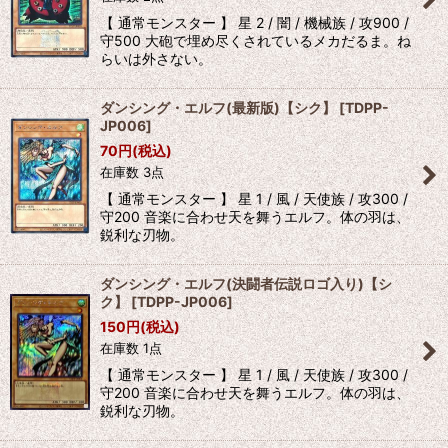
【 通常モンスター 】 星 2 / 闇 / 機械族 / 攻900 /
守500 大砲で埋め尽くされているメカだるま。ね
らいは外さない。
ダンシング・エルフ(最新版)【シク】
[
TDPP-
JP006
]
70
円
(税込)
在庫数 3点
【 通常モンスター 】 星 1 / 風 / 天使族 / 攻300 /
守200 音楽に合わせ天を舞うエルフ。体の羽は、
鋭利な刃物。
ダンシング・エルフ(決闘者伝説ロゴ入り)【シ
ク】
[
TDPP-JP006
]
150
円
(税込)
在庫数 1点
【 通常モンスター 】 星 1 / 風 / 天使族 / 攻300 /
守200 音楽に合わせ天を舞うエルフ。体の羽は、
鋭利な刃物。