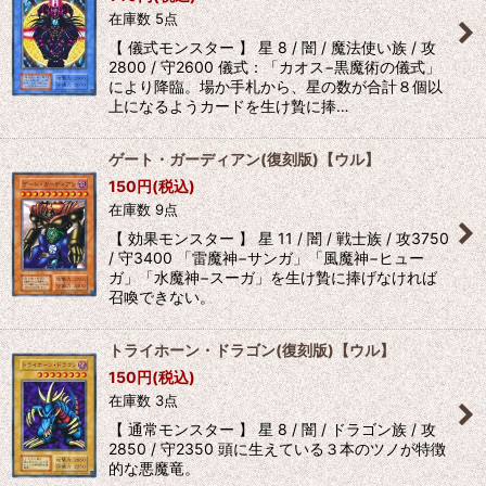
在庫数 5点
【 儀式モンスター 】 星 8 / 闇 / 魔法使い族 / 攻
2800 / 守2600 儀式：「カオス−黒魔術の儀式」
により降臨。場か手札から、星の数が合計８個以
上になるようカードを生け贄に捧…
ゲート・ガーディアン(復刻版)【ウル】
150
円
(税込)
在庫数 9点
【 効果モンスター 】 星 11 / 闇 / 戦士族 / 攻3750
/ 守3400 「雷魔神−サンガ」「風魔神−ヒュー
ガ」「水魔神−スーガ」を生け贄に捧げなければ
召喚できない。
トライホーン・ドラゴン(復刻版)【ウル】
150
円
(税込)
在庫数 3点
【 通常モンスター 】 星 8 / 闇 / ドラゴン族 / 攻
2850 / 守2350 頭に生えている３本のツノが特徴
的な悪魔竜。