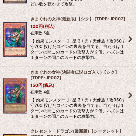
どい歌を聴かせて攻撃。
きまぐれの女神(最新版)【シク】
[
TDPP-JP002
]
100
円
(税込)
在庫数 5点
【 効果モンスター 】 星 3 / 光 / 天使族 / 攻950 /
守700 投げたコインの裏表を当てる。当たりは１
ターンの間このカードの攻撃力が２倍、ハズレは
１ターンの間このカードの攻撃力…
きまぐれの女神(決闘者伝説ロゴ入り)【シク】
[
TDPP-JP002
]
150
円
(税込)
在庫数 4点
【 効果モンスター 】 星 3 / 光 / 天使族 / 攻950 /
守700 投げたコインの裏表を当てる。当たりは１
ターンの間このカードの攻撃力が２倍、ハズレは
１ターンの間このカードの攻撃力…
クレセント・ドラゴン(最新版)【シークレット】