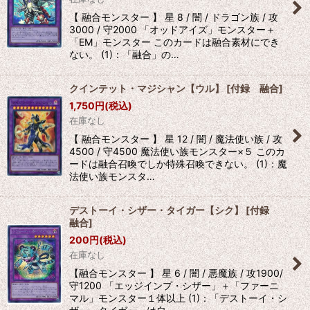
【 融合モンスター 】 星 8 / 闇 / ドラゴン族 / 攻
3000 / 守2000 「オッドアイズ」モンスター＋
「EM」モンスター このカードは融合素材にでき
ない。 (1)：「融合」の…
クインテット・マジシャン【ウル】
[
付録 融合
]
1,750
円
(税込)
在庫なし
【 融合モンスター 】 星 12 / 闇 / 魔法使い族 / 攻
4500 / 守4500 魔法使い族モンスター×５ このカ
ードは融合召喚でしか特殊召喚できない。 (1)：魔
法使い族モンスタ…
デストーイ・シザー・タイガー【シク】
[
付録
融合
]
200
円
(税込)
在庫なし
【融合モンスター 】 星 6 / 闇 / 悪魔族 / 攻1900/
守1200 「エッジインプ・シザー」＋「ファーニ
マル」モンスター１体以上 (1)：「デストーイ・シ