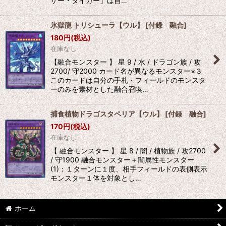
ザー・タイガー」は自…
氷獄龍 トリシューラ【ウル】
[
付録 融合
]
180
円
(税込)
在庫なし
【融合モンスター 】 星 9 / 水 / ドラゴン族 / 攻
2700/ 守2000 カード名が異なるモンスター×３
このカードは自分の手札・フィールドのモンスタ
ーのみを素材とした融合召喚…
捕食植物ドラゴスタペリア【ウル】
[
付録 融合
]
170
円
(税込)
在庫なし
【 融合モンスター 】 星 8 / 闇 / 植物族 / 攻2700
/ 守1900 融合モンスター＋闇属性モンスター
(1)：１ターンに１度、相手フィールドの表側表示
モンスター１体を対象とし…
ホーム