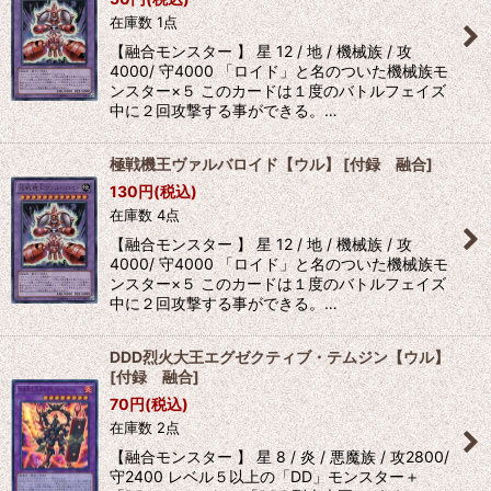
在庫数 1点
【融合モンスター 】 星 12 / 地 / 機械族 / 攻
4000/ 守4000 「ロイド」と名のついた機械族モ
ンスター×５ このカードは１度のバトルフェイズ
中に２回攻撃する事ができる。…
極戦機王ヴァルバロイド【ウル】
[
付録 融合
]
130
円
(税込)
在庫数 4点
【融合モンスター 】 星 12 / 地 / 機械族 / 攻
4000/ 守4000 「ロイド」と名のついた機械族モ
ンスター×５ このカードは１度のバトルフェイズ
中に２回攻撃する事ができる。…
DDD烈火大王エグゼクティブ・テムジン【ウル】
[
付録 融合
]
70
円
(税込)
在庫数 2点
【融合モンスター 】 星 8 / 炎 / 悪魔族 / 攻2800/
守2400 レベル５以上の「DD」モンスター＋