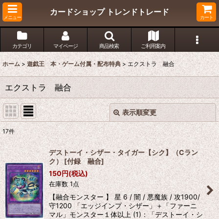
カードショップ トレンドトレード
メニュー
カート
カテゴリ
マイページ
商品検索
ご利用案内
ホーム
>
遊戯王 本・ゲーム付属・配布特典
>
エクストラ 融合
エクストラ 融合
表示順変更
閉じる
17
件
表示数
:
デストーイ・シザー・タイガー【シク】（Cラン
ク）
[
付録 融合
]
在庫あり
150
円
(税込)
在庫数 1点
並び順
:
【融合モンスター 】 星 6 / 闇 / 悪魔族 / 攻1900/
守1200 「エッジインプ・シザー」＋「ファーニ
絞り込む
マル」モンスター１体以上 (1)：「デストーイ・シ