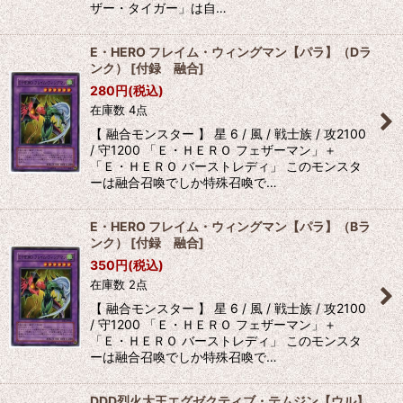
ザー・タイガー」は自…
E・HERO フレイム・ウィングマン【パラ】（Dラ
ンク）
[
付録 融合
]
280
円
(税込)
在庫数 4点
【 融合モンスター 】 星 6 / 風 / 戦士族 / 攻2100
/ 守1200 「Ｅ・ＨＥＲＯ フェザーマン」＋
「Ｅ・ＨＥＲＯ バーストレディ」 このモンスタ
ーは融合召喚でしか特殊召喚で…
E・HERO フレイム・ウィングマン【パラ】（Bラ
ンク）
[
付録 融合
]
350
円
(税込)
在庫数 2点
【 融合モンスター 】 星 6 / 風 / 戦士族 / 攻2100
/ 守1200 「Ｅ・ＨＥＲＯ フェザーマン」＋
「Ｅ・ＨＥＲＯ バーストレディ」 このモンスタ
ーは融合召喚でしか特殊召喚で…
DDD烈火大王エグゼクティブ・テムジン【ウル】