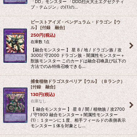
「DD」モンスター 「DDD烈火大王エグゼクティ
ブ・テムジン」の(1)の…
ビーストアイズ・ペンデュラム・ドラゴン【ウ
ル】
[
付録 融合
]
250
円
(税込)
在庫数 1点
【融合モンスター 】 星 8 / 地 / ドラゴン族 / 攻
3000/ 守2000 ドラゴン族・闇属性モンスター＋
獣族モンスター このカードは融合召喚及び以下の
方法でのみ特殊召喚できる…
捕食植物ドラゴスタペリア【ウル】（Ｂランク）
[
付録 融合
]
130
円
(税込)
在庫なし
【 融合モンスター 】 星 8 / 闇 / 植物族 / 攻2700
/ 守1900 融合モンスター＋闇属性モンスター
(1)：１ターンに１度、相手フィールドの表側表示
モンスター１体を対象とし…