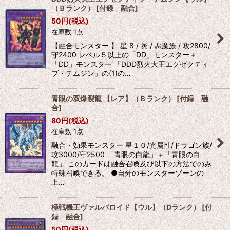
（Ｂランク）
[
付録 融合
]
50
円
(税込)
在庫数 1点
【融合モンスター 】 星 8 / 炎 / 悪魔族 / 攻2800/
守2400 レベル５以上の「DD」モンスター＋
「DD」モンスター 「DDD烈火大王エグゼクティ
ブ・テムジン」の(1)の…
青眼の双爆裂龍 【レア】（Ｂランク）
[
付録 融
合
]
80
円
(税込)
在庫数 1点
融合・効果モンスター 星１０/光属性/ドラゴン族/
攻3000/守2500 「青眼の白龍」＋「青眼の白
龍」 このカードは融合召喚及び以下の方法でのみ
特殊召喚できる。 ●自分のモンスターゾーンの
上…
極戦機王ヴァルバロイド【ウル】（Dランク）
[
付
録 融合
]
50
円
(税込)