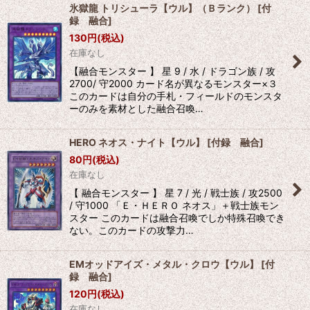
氷獄龍 トリシューラ【ウル】（Ｂランク）
[
付
録 融合
]
130
円
(税込)
在庫なし
【融合モンスター 】 星 9 / 水 / ドラゴン族 / 攻
2700/ 守2000 カード名が異なるモンスター×３
このカードは自分の手札・フィールドのモンスタ
ーのみを素材とした融合召喚…
HERO ネオス・ナイト【ウル】
[
付録 融合
]
80
円
(税込)
在庫なし
【 融合モンスター 】 星 7 / 光 / 戦士族 / 攻2500
/ 守1000 「Ｅ・ＨＥＲＯ ネオス」＋戦士族モン
スター このカードは融合召喚でしか特殊召喚でき
ない。このカードの攻撃力…
EMオッドアイズ・メタル・クロウ【ウル】
[
付
録 融合
]
120
円
(税込)
在庫なし