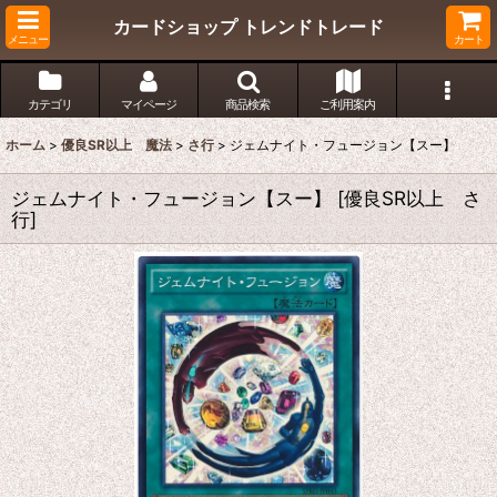
カードショップ トレンドトレード
メニュー
カート
カテゴリ
マイページ
商品検索
ご利用案内
ホーム
>
優良SR以上 魔法
>
さ行
>
ジェムナイト・フュージョン【スー】
ジェムナイト・フュージョン【スー】
[
優良SR以上 さ
行
]