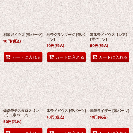
邪帝ガイウス
[
帝パーツ
]
地帝グランマーグ
[
帝パ
凍氷帝メビウス【レア】
ーツ
]
[
帝パーツ
]
10
円
(税込)
10
円
(税込)
50
円
(税込)
カートに入れる
カートに入れる
カートに入れる
爆炎帝テスタロス【レ
氷帝メビウス
[
帝パーツ
]
風帝ライザー
[
帝パーツ
]
ア】
[
帝パーツ
]
10
円
(税込)
10
円
(税込)
50
円
(税込)