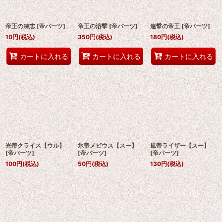
帝王の凍志
[
帝パーツ
]
帝王の溶撃
[
帝パーツ
]
連撃の帝王
[
帝パーツ
]
10
円
(税込)
350
円
(税込)
180
円
(税込)
カートに入れる
カートに入れる
カートに入れる
光帝クライス【ウル】
氷帝メビウス【スー】
風帝ライザー【スー】
[
帝パーツ
]
[
帝パーツ
]
[
帝パーツ
]
100
円
(税込)
50
円
(税込)
130
円
(税込)