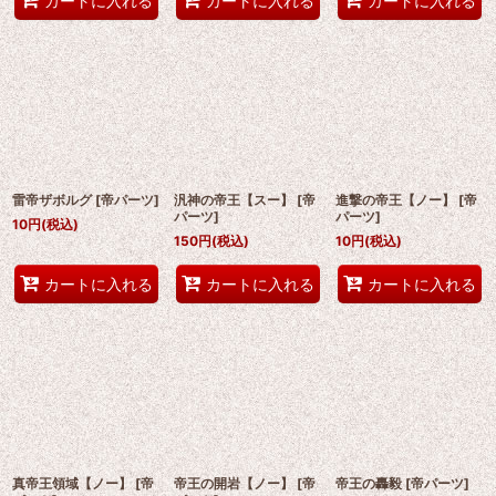
カートに入れる
カートに入れる
カートに入れる
雷帝ザボルグ
[
帝パーツ
]
汎神の帝王【スー】
[
帝
進撃の帝王【ノー】
[
帝
パーツ
]
パーツ
]
10
円
(税込)
150
円
(税込)
10
円
(税込)
カートに入れる
カートに入れる
カートに入れる
真帝王領域【ノー】
[
帝
帝王の開岩【ノー】
[
帝
帝王の轟毅
[
帝パーツ
]