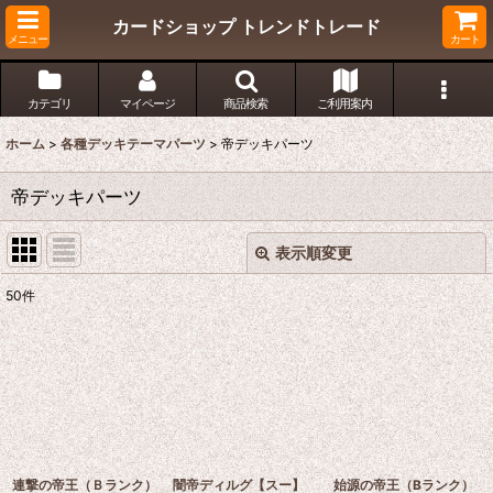
カードショップ トレンドトレード
メニュー
カート
カテゴリ
マイページ
商品検索
ご利用案内
ホーム
>
各種デッキテーマパーツ
>
帝デッキパーツ
帝デッキパーツ
表示順変更
閉じる
50
件
表示数
:
在庫あり
並び順
:
絞り込む
連撃の帝王（Ｂランク）
闇帝ディルグ【スー】
始源の帝王（Bランク）