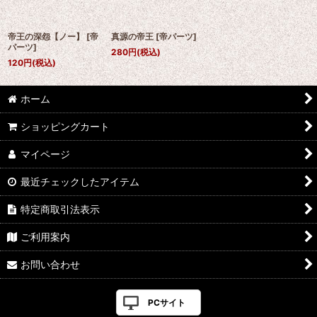
帝王の深怨【ノー】
[
帝
真源の帝王
[
帝パーツ
]
パーツ
]
280
円
(税込)
120
円
(税込)
ホーム
ショッピングカート
マイページ
最近チェックしたアイテム
特定商取引法表示
ご利用案内
お問い合わせ
PCサイト