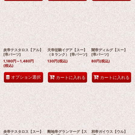
炎帝テスタロス【アル】
天帝従騎イデア【スー】
闇帝ディルグ【スー】
[
帝パーツ
]
（Ｂランク）
[
帝パーツ
]
[
帝パーツ
]
1,180
円
～1,480
円
130
円
(税込)
80
円
(税込)
(税込)
オプション選択
カートに入れる
カートに入れる
炎帝テスタロス【スー】
剛地帝グランマーグ【ス
邪帝ガイウス【ウル】