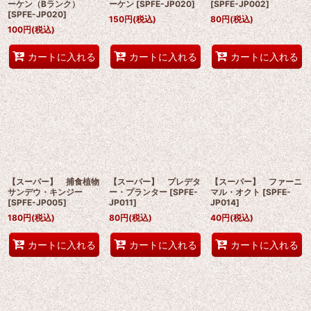
ーケン（Bランク）
ーケン
[
SPFE-JP020
]
[
SPFE-JP002
]
[
SPFE-JP020
]
150
円
(税込)
80
円
(税込)
100
円
(税込)
カートに入れる
カートに入れる
カートに入れる
【スーパー】 捕食植物
【スーパー】 プレデタ
【スーパー】 ファーニ
サンデウ・キンジー
ー・プランター
[
SPFE-
マル・オクト
[
SPFE-
[
SPFE-JP005
]
JP011
]
JP014
]
180
円
(税込)
80
円
(税込)
40
円
(税込)
カートに入れる
カートに入れる
カートに入れる