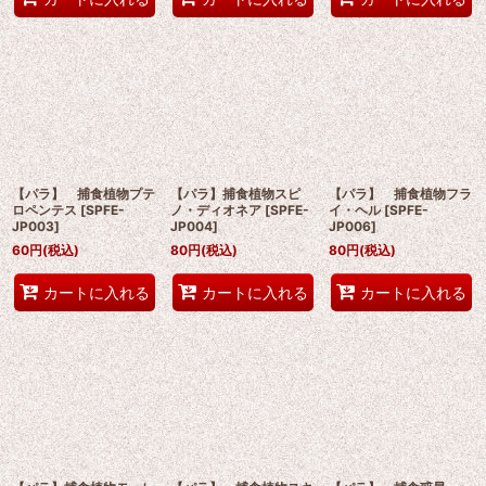
【パラ】 捕食植物プテ
【パラ】捕食植物スピ
【パラ】 捕食植物フラ
ロペンテス
[
SPFE-
ノ・ディオネア
[
SPFE-
イ・ヘル
[
SPFE-
JP003
]
JP004
]
JP006
]
60
円
(税込)
80
円
(税込)
80
円
(税込)
カートに入れる
カートに入れる
カートに入れる