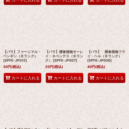
【パラ】ファーニマル・
【パラ】捕食植物モーレ
【パラ】 捕食植物フラ
ペンギン（Ｂランク）
イ・ネペンテス（Ｂラン
イ・ヘル（Ｂランク）
[
SPFE-JP015
]
ク）
[
SPFE-JP007
]
[
SPFE-JP006
]
30
円
(税込)
20
円
(税込)
40
円
(税込)
カートに入れる
カートに入れる
カートに入れる