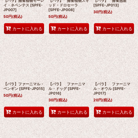
【パラ】捕食植物モーレ
【パラ】 捕食植物スキ
【パラ】 捕食惑星
イ・ネペンテス
[
SPFE-
ッド・ドロセーラ
[
SPFE-JP013
]
JP007
]
[
SPFE-JP008
]
30
円
(税込)
50
円
(税込)
50
円
(税込)
カートに入れる
カートに入れる
カートに入れる
【パラ】ファーニマル・
【パラ】 ファーニマ
【パラ】 ファーニマ
ペンギン
[
SPFE-JP015
]
ル・ドッグ
[
SPFE-
ル・オウル
[
SPFE-
JP016
]
JP017
]
50
円
(税込)
30
円
(税込)
20
円
(税込)
カートに入れる
カートに入れる
カートに入れる