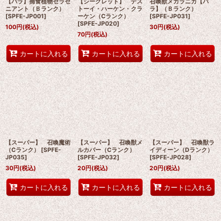
【パラ】捕食植物セラセ
【シークレット】 デス
召喚獣メガラニカ【パ
ニアント（Ｂランク）
トーイ・ハーケン・クラ
ラ】（Ｂランク）
[
SPFE-JP001
]
ーケン（Cランク）
[
SPFE-JP031
]
[
SPFE-JP020
]
100
円
(税込)
30
円
(税込)
70
円
(税込)
カートに入れる
カートに入れる
カートに入れる
【スーパー】 召喚魔術
【スーパー】 召喚獣メ
【スーパー】 召喚獣ラ
（Cランク）
[
SPFE-
ルカバー（Cランク）
イディーン（Dランク）
JP035
]
[
SPFE-JP032
]
[
SPFE-JP028
]
30
円
(税込)
20
円
(税込)
20
円
(税込)
カートに入れる
カートに入れる
カートに入れる