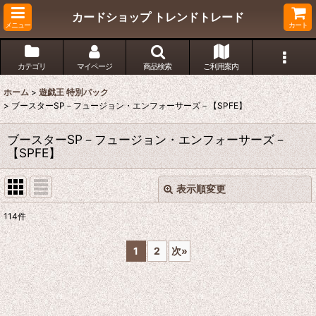
カードショップ トレンドトレード
メニュー
カート
カテゴリ
マイページ
商品検索
ご利用案内
ホーム
>
遊戯王 特別パック
>
ブースターSP－フュージョン・エンフォーサーズ－【SPFE】
ブースターSP－フュージョン・エンフォーサーズ－
【SPFE】
表示順変更
閉じる
114
件
表示数
:
1
2
次
»
在庫あり
並び順
: