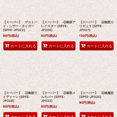
【スーパー】 デストー
【スーパー】 召喚師ア
【スーパー】 召喚獣カ
イ・シザー・タイガー
レイスター
[
SPFE-
リギュラ
[
SPFE-
[
SPFE-JP022
]
JP026
]
JP027
]
90
円
(税込)
60
円
(税込)
130
円
(税込)
カートに入れる
カートに入れる
カートに入れる
【スーパー】 召喚獣ラ
【スーパー】 召喚獣メ
【スーパー】 召喚魔術
イディーン
[
SPFE-
ルカバー
[
SPFE-
[
SPFE-JP035
]
JP028
]
JP032
]
90
円
(税込)
90
円
(税込)
80
円
(税込)
カートに入れる
カートに入れる
カートに入れる