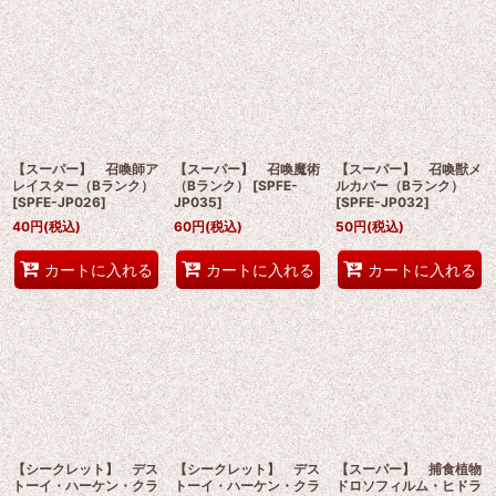
【スーパー】 召喚師ア
【スーパー】 召喚魔術
【スーパー】 召喚獣メ
レイスター（Bランク）
（Bランク）
[
SPFE-
ルカバー（Bランク）
[
SPFE-JP026
]
JP035
]
[
SPFE-JP032
]
40
円
(税込)
60
円
(税込)
50
円
(税込)
カートに入れる
カートに入れる
カートに入れる
【シークレット】 デス
【シークレット】 デス
【スーパー】 捕食植物
トーイ・ハーケン・クラ
トーイ・ハーケン・クラ
ドロソフィルム・ヒドラ