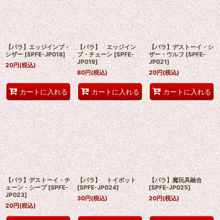
【パラ】エッジインプ・
【パラ】 エッジイン
【パラ】デストーイ・シ
シザー
[
SPFE-JP018
]
プ・チェーン
[
SPFE-
ザー・ウルフ
[
SPFE-
JP019
]
JP021
]
20
円
(税込)
80
円
(税込)
20
円
(税込)
カートに入れる
カートに入れる
カートに入れる
【パラ】デストーイ・チ
【パラ】 トイポット
【パラ】魔玩具融合
ェーン・シープ
[
SPFE-
[
SPFE-JP024
]
[
SPFE-JP025
]
JP023
]
30
円
(税込)
20
円
(税込)
20
円
(税込)