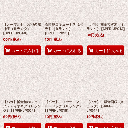
絞り込む
【ノーマル】 沼地の魔
召喚獣コキュートス【パ
【パラ】捕食接ぎ木（Ｂ
神王（Ｂランク）
ラ】（Ｂランク）
ランク）
[
SPFE-JP012
]
[
SPFE-JP040
]
[
SPFE-JP029
]
60
円
(税込)
60
円
(税込)
10
円
(税込)
カートに入れる
カートに入れる
カートに入れる
【パラ】捕食植物スピ
【パラ】 ファーニマ
【パラ】 融合回収（B
ノ・ディオネア（Ｂラン
ル・ドッグ（Ｂランク）
ランク）
[
SPFE-
ク）
[
SPFE-JP004
]
[
SPFE-JP016
]
JP044
]
60
円
(税込)
10
円
(税込)
10
円
(税込)
カートに入れる
カートに入れる
カートに入れる