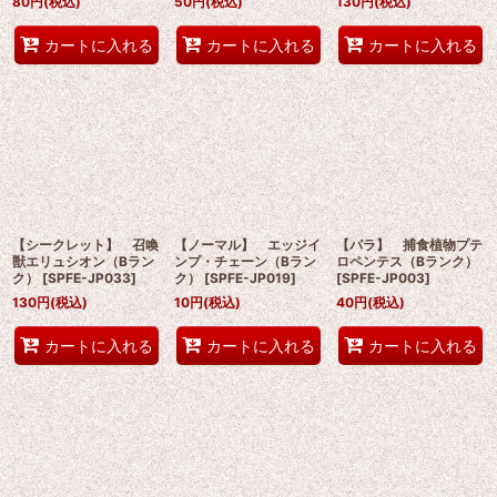
80
円
(税込)
50
円
(税込)
130
円
(税込)
カートに入れる
カートに入れる
カートに入れる
【シークレット】 召喚
【ノーマル】 エッジイ
【パラ】 捕食植物プテ
獣エリュシオン（Bラン
ンプ・チェーン（Bラン
ロペンテス（Bランク）
ク）
[
SPFE-JP033
]
ク）
[
SPFE-JP019
]
[
SPFE-JP003
]
130
円
(税込)
10
円
(税込)
40
円
(税込)
カートに入れる
カートに入れる
カートに入れる