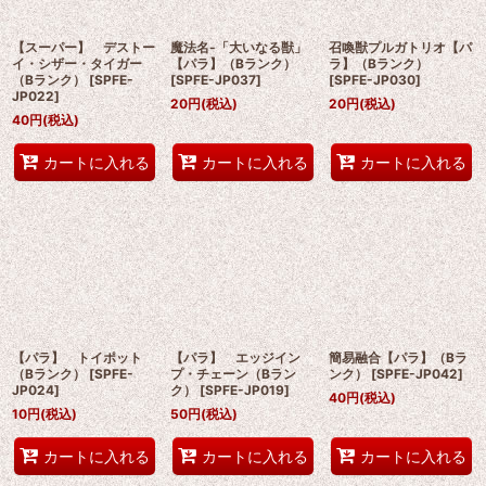
【スーパー】 デストー
魔法名-「大いなる獣」
召喚獣プルガトリオ【パ
イ・シザー・タイガー
【パラ】（Bランク）
ラ】（Bランク）
（Bランク）
[
SPFE-
[
SPFE-JP037
]
[
SPFE-JP030
]
JP022
]
20
円
(税込)
20
円
(税込)
40
円
(税込)
カートに入れる
カートに入れる
カートに入れる
【パラ】 トイポット
【パラ】 エッジイン
簡易融合【パラ】（Bラ
（Bランク）
[
SPFE-
プ・チェーン（Bラン
ンク）
[
SPFE-JP042
]
JP024
]
ク）
[
SPFE-JP019
]
40
円
(税込)
10
円
(税込)
50
円
(税込)
カートに入れる
カートに入れる
カートに入れる