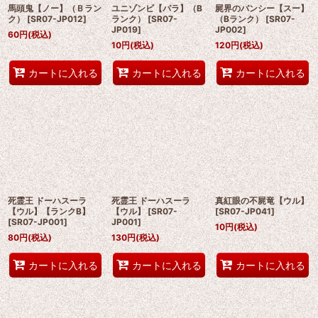
絞り込む
馬頭鬼【ノー】（Ｂラン
ユニゾンビ【パラ】（B
屍界のバンシー【スー】
ク）
[
SR07-JP012
]
ランク）
[
SR07-
（Bランク）
[
SR07-
JP019
]
JP002
]
60
円
(税込)
10
円
(税込)
120
円
(税込)
カートに入れる
カートに入れる
カートに入れる
死霊王 ドーハスーラ
死霊王 ドーハスーラ
真紅眼の不屍竜【ウル】
【ウル】【ランクB】
【ウル】
[
SR07-
[
SR07-JP041
]
[
SR07-JP001
]
JP001
]
10
円
(税込)
80
円
(税込)
130
円
(税込)
カートに入れる
カートに入れる
カートに入れる