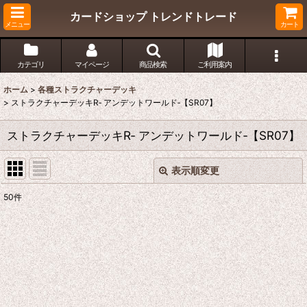
カードショップ トレンドトレード
メニュー
カート
カテゴリ
マイページ
商品検索
ご利用案内
ホーム
>
各種ストラクチャーデッキ
>
ストラクチャーデッキR‐ アンデットワールド‐【SR07】
ストラクチャーデッキR‐ アンデットワールド‐【SR07】
表示順変更
閉じる
50
件
表示数
:
在庫あり
並び順
: