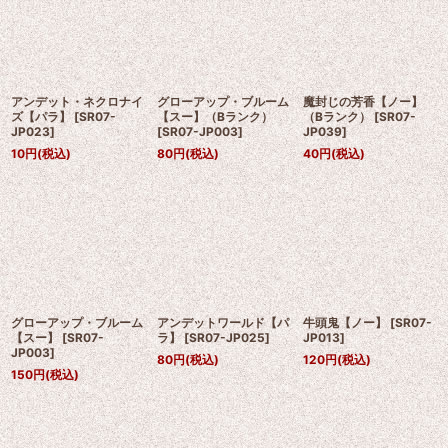
アンデット・ネクロナイ
グローアップ・ブルーム
魔封じの芳香【ノー】
ズ【パラ】
[
SR07-
【スー】（Bランク）
（Bランク）
[
SR07-
JP023
]
[
SR07-JP003
]
JP039
]
10
円
(税込)
80
円
(税込)
40
円
(税込)
グローアップ・ブルーム
アンデットワールド【パ
牛頭鬼【ノー】
[
SR07-
【スー】
[
SR07-
ラ】
[
SR07-JP025
]
JP013
]
JP003
]
80
円
(税込)
120
円
(税込)
150
円
(税込)