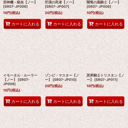
邪神機－獄炎【ノー】
茫漠の死者【ノー】
闇竜の黒騎士【ノー】
[
SR07-JP006
]
[
SR07-JP007
]
[
SR07-JP008
]
10
円
(税込)
20
円
(税込)
10
円
(税込)
カートに入れる
カートに入れる
カートに入れる
イモータル・ルーラー
ゾンビ・マスター【ノ
冥界騎士トリスタン【ノ
【ノー】
[
SR07-
ー】
[
SR07-JP010
]
ー】
[
SR07-JP011
]
JP009
]
20
円
(税込)
10
円
(税込)
10
円
(税込)
カートに入れる
カートに入れる
カートに入れる