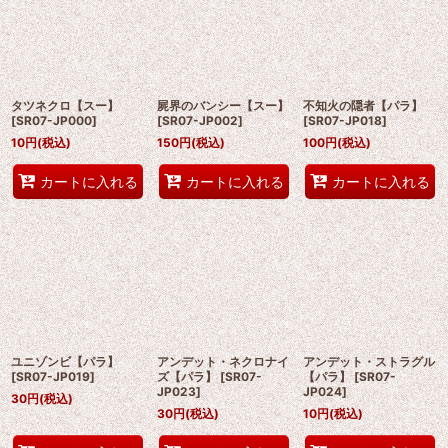
タツネクロ【スー】
屍界のバンシー【スー】
不知火の隠者【パラ】
[
SR07-JP000
]
[
SR07-JP002
]
[
SR07-JP018
]
10
円
(税込)
150
円
(税込)
100
円
(税込)
カートに入れる
カートに入れる
カートに入れる
ユニゾンビ【パラ】
アンデット・ネクロナイ
アンデット・ストラグル
[
SR07-JP019
]
ズ【パラ】
[
SR07-
【パラ】
[
SR07-
JP023
]
JP024
]
30
円
(税込)
30
円
(税込)
10
円
(税込)