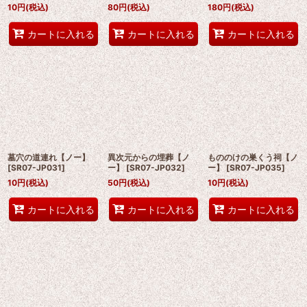
10
円
(税込)
80
円
(税込)
180
円
(税込)
カートに入れる
カートに入れる
カートに入れる
墓穴の道連れ【ノー】
異次元からの埋葬【ノ
もののけの巣くう祠【ノ
[
SR07-JP031
]
ー】
[
SR07-JP032
]
ー】
[
SR07-JP035
]
10
円
(税込)
50
円
(税込)
10
円
(税込)
カートに入れる
カートに入れる
カートに入れる