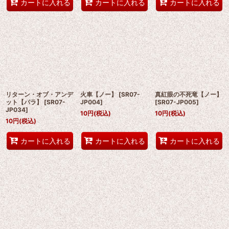
カートに入れる
カートに入れる
カートに入れる
リターン・オブ・アンデ
火車【ノー】
[
SR07-
真紅眼の不死竜【ノー】
ット【パラ】
[
SR07-
JP004
]
[
SR07-JP005
]
JP034
]
10
円
(税込)
10
円
(税込)
10
円
(税込)
カートに入れる
カートに入れる
カートに入れる