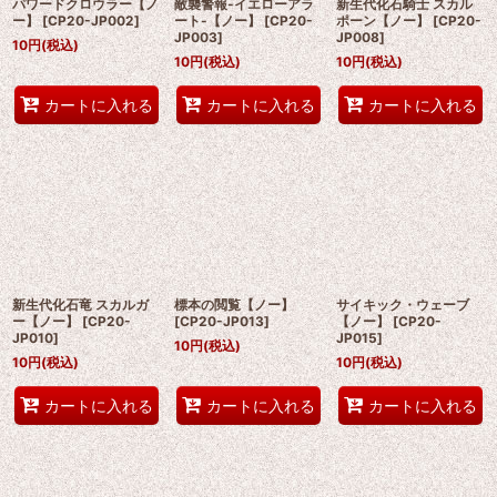
パワードクロウラー【ノ
敵襲警報-イエローアラ
新生代化石騎士 スカル
ー】
[
CP20-JP002
]
ート-【ノー】
[
CP20-
ポーン【ノー】
[
CP20-
JP003
]
JP008
]
10
円
(税込)
10
円
(税込)
10
円
(税込)
カートに入れる
カートに入れる
カートに入れる
新生代化石竜 スカルガ
標本の閲覧【ノー】
サイキック・ウェーブ
ー【ノー】
[
CP20-
[
CP20-JP013
]
【ノー】
[
CP20-
JP010
]
JP015
]
10
円
(税込)
10
円
(税込)
10
円
(税込)
カートに入れる
カートに入れる
カートに入れる