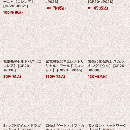
ーニャ【コレレア】
JP026
]
[
CP20-JP028
]
[
CP20-JP021
]
860
円
(税込)
850
円
(税込)
100
円
(税込)
充電機塊セルトパス【コ
家電機塊世界エレクトリ
古生代化石騎士 スカル
レレア】
[
CP20-
リカル・ワールド【コレ
キング【ウル】
[
CP20-
JP038
]
レア】
[
CP20-JP045
]
JP006
]
80
円
(税込)
150
円
(税込)
130
円
(税込)
Sin パラダイム・ドラゴ
CNo.1 ゲート・オブ・カ
ヌメロン・ネットワーク
ン【ウル】
[
CP20-
オス・ヌメロン-シニュ
【スー】
[
CP20-