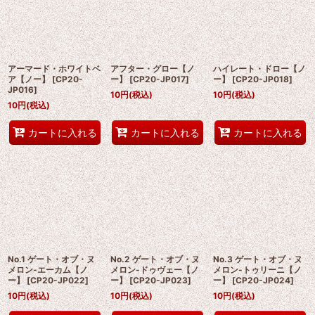
アーマード・ホワイトベ
アフター・グロー【ノ
ハイレート・ドロー【ノ
ア【ノー】
[
CP20-
ー】
[
CP20-JP017
]
ー】
[
CP20-JP018
]
JP016
]
10
円
(税込)
10
円
(税込)
10
円
(税込)
カートに入れる
カートに入れる
カートに入れる
No.1 ゲート・オブ・ヌ
No.2 ゲート・オブ・ヌ
No.3 ゲート・オブ・ヌ
メロン-エーカム【ノ
メロン-ドゥヴェー【ノ
メロン-トゥリーニ【ノ
ー】
[
CP20-JP022
]
ー】
[
CP20-JP023
]
ー】
[
CP20-JP024
]
10
円
(税込)
10
円
(税込)
10
円
(税込)