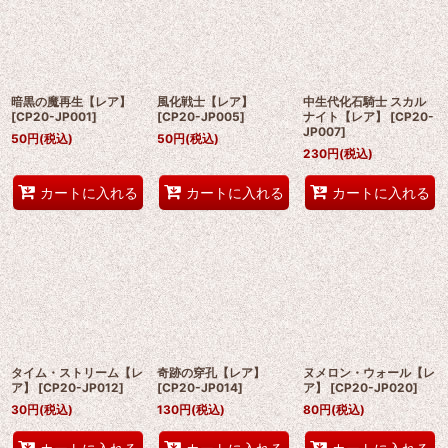
暗黒の魔再生【レア】
風化戦士【レア】
中生代化石騎士 スカル
[
CP20-JP001
]
[
CP20-JP005
]
ナイト【レア】
[
CP20-
JP007
]
50
円
(税込)
50
円
(税込)
230
円
(税込)
カートに入れる
カートに入れる
カートに入れる
タイム・ストリーム【レ
奇跡の穿孔【レア】
ヌメロン・ウォール【レ
ア】
[
CP20-JP012
]
[
CP20-JP014
]
ア】
[
CP20-JP020
]
30
円
(税込)
130
円
(税込)
80
円
(税込)