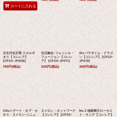
カートに入れる
古生代化石竜 スカルギ
化石融合-フォッシル・
Sin パラダイム・ドラゴ
オス【コレレア】
フュージョン【コレレ
ン【コレレア】
[
CP20-
[
CP20-JP009
]
ア】
[
CP20-JP011
]
JP019
]
100
円
(税込)
250
円
(税込)
300
円
(税込)
CNo.1 ゲート・オブ・カ
ヌメロン・ネットワーク
No.3 地獄蝉王ローカス
オス・ヌメロン-シニュ
【コレレア】
[
CP20-
ト・キング【コレレア】