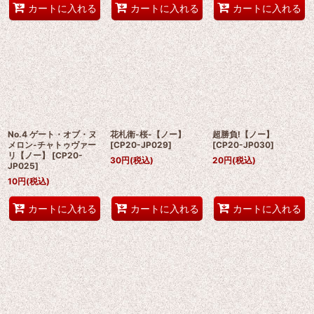
カートに入れる
カートに入れる
カートに入れる
No.4 ゲート・オブ・ヌ
花札衛-桜-【ノー】
超勝負!【ノー】
メロン-チャトゥヴァー
[
CP20-JP029
]
[
CP20-JP030
]
リ【ノー】
[
CP20-
30
円
(税込)
20
円
(税込)
JP025
]
10
円
(税込)
カートに入れる
カートに入れる
カートに入れる