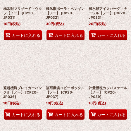
極氷獣ブリザード・ウル
極氷獣ポーラ・ペンギン
極氷獣アイスバーグ・ナ
フ【ノー】
[
CP20-
【ノー】
[
CP20-
ーワル【ノー】
[
CP20-
JP031
]
JP032
]
JP033
]
10
円
(税込)
30
円
(税込)
20
円
(税込)
カートに入れる
カートに入れる
カートに入れる
遮断機塊ブレイカーバン
複写機塊コピーボックル
計量機塊カッパスケール
クル【ノー】
[
CP20-
【ノー】
[
CP20-
【ノー】
[
CP20-
JP036
]
JP037
]
JP039
]
10
円
(税込)
10
円
(税込)
10
円
(税込)
カートに入れる
カートに入れる
カートに入れる