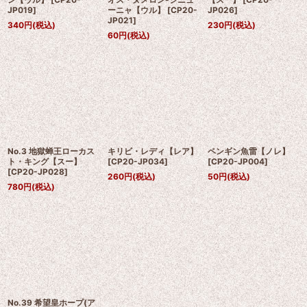
JP019
]
ーニャ【ウル】
[
CP20-
JP026
]
JP021
]
340
円
(税込)
230
円
(税込)
60
円
(税込)
No.3 地獄蝉王ローカス
キリビ・レディ【レア】
ペンギン魚雷【ノレ】
ト・キング【スー】
[
CP20-JP034
]
[
CP20-JP004
]
[
CP20-JP028
]
260
円
(税込)
50
円
(税込)
780
円
(税込)
No.39 希望皇ホープ(ア