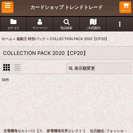
カードショップ トレンドトレード
メニュー
カート
カテゴリ
マイページ
商品検索
ご利用案内
ホーム
>
遊戯王 特別パック
>
COLLECTION PACK 2020【CP20】
COLLECTION PACK 2020【CP20】
表示順変更
閉じる
58
件
表示数
:
在庫あり
並び順
:
絞り込む
充電機塊セルトパス【ス
家電機塊世界エレクトリ
化石融合-フォッシル・