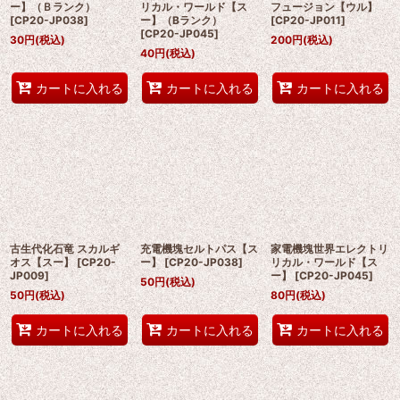
ー】（Ｂランク）
リカル・ワールド【ス
フュージョン【ウル】
[
CP20-JP038
]
ー】（Bランク）
[
CP20-JP011
]
[
CP20-JP045
]
30
円
(税込)
200
円
(税込)
40
円
(税込)
カートに入れる
カートに入れる
カートに入れる
古生代化石竜 スカルギ
充電機塊セルトパス【ス
家電機塊世界エレクトリ
オス【スー】
[
CP20-
ー】
[
CP20-JP038
]
リカル・ワールド【ス
JP009
]
ー】
[
CP20-JP045
]
50
円
(税込)
50
円
(税込)
80
円
(税込)
カートに入れる
カートに入れる
カートに入れる