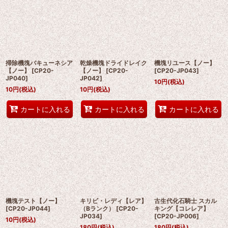
掃除機塊バキューネシア
乾燥機塊ドライドレイク
機塊リユース【ノー】
【ノー】
[
CP20-
【ノー】
[
CP20-
[
CP20-JP043
]
JP040
]
JP042
]
10
円
(税込)
10
円
(税込)
10
円
(税込)
カートに入れる
カートに入れる
カートに入れる
機塊テスト【ノー】
キリビ・レディ【レア】
古生代化石騎士 スカル
[
CP20-JP044
]
（Bランク）
[
CP20-
キング【コレレア】
JP034
]
[
CP20-JP006
]
10
円
(税込)
180
円
(税込)
180
円
(税込)