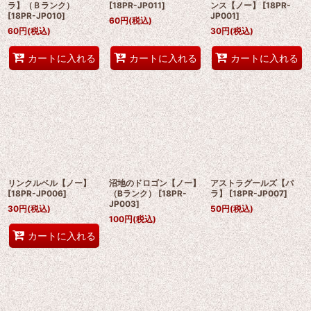
ラ】（Ｂランク）
[
18PR-JP011
]
ンス【ノー】
[
18PR-
[
18PR-JP010
]
JP001
]
60
円
(税込)
60
円
(税込)
30
円
(税込)
カートに入れる
カートに入れる
カートに入れる
リンクルベル【ノー】
沼地のドロゴン【ノー】
アストラグールズ【パ
[
18PR-JP006
]
（Bランク）
[
18PR-
ラ】
[
18PR-JP007
]
JP003
]
30
円
(税込)
50
円
(税込)
100
円
(税込)
カートに入れる