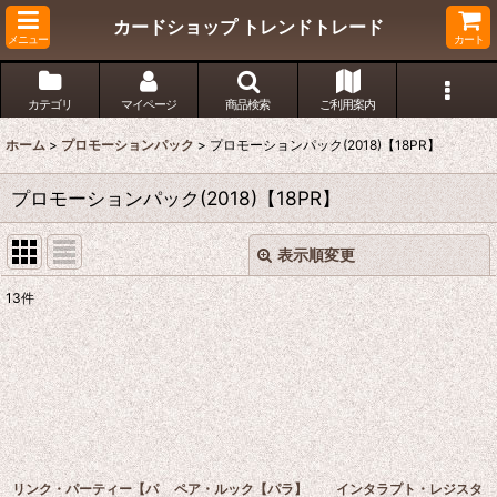
カードショップ トレンドトレード
メニュー
カート
カテゴリ
マイページ
商品検索
ご利用案内
ホーム
>
プロモーションパック
>
プロモーションパック(2018)【18PR】
プロモーションパック(2018)【18PR】
表示順変更
閉じる
13
件
表示数
:
在庫あり
並び順
:
絞り込む
リンク・パーティー【パ
ペア・ルック【パラ】
インタラプト・レジスタ