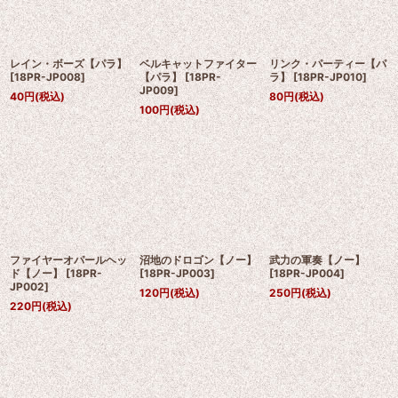
レイン・ボーズ【パラ】
ベルキャットファイター
リンク・パーティー【パ
[
18PR-JP008
]
【パラ】
[
18PR-
ラ】
[
18PR-JP010
]
JP009
]
40
円
(税込)
80
円
(税込)
100
円
(税込)
ファイヤーオパールヘッ
沼地のドロゴン【ノー】
武力の軍奏【ノー】
ド【ノー】
[
18PR-
[
18PR-JP003
]
[
18PR-JP004
]
JP002
]
120
円
(税込)
250
円
(税込)
220
円
(税込)