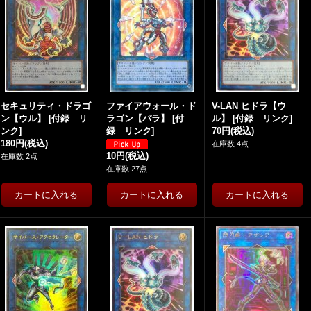
セキュリティ・ドラゴ
ファイアウォール・ド
V-LAN ヒドラ【ウ
ン【ウル】
[
付録 リ
ラゴン【パラ】
[
付
ル】
[
付録 リンク
]
ンク
]
録 リンク
]
70円
(税込)
180円
(税込)
在庫数 4点
10円
(税込)
在庫数 2点
在庫数 27点