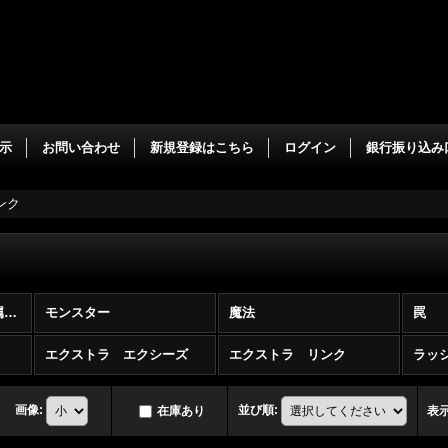
示
お問い合わせ
新規登録はこちら
ログイン
銀行振り込み
ンク
遊戯王 本・ゲーム付属・配布特典 (全商品)
モンスター
魔法
罠
エクストラ エクシーズ
エクストラ リンク
ラッ
画像
:
並び順
:
在庫あり
表