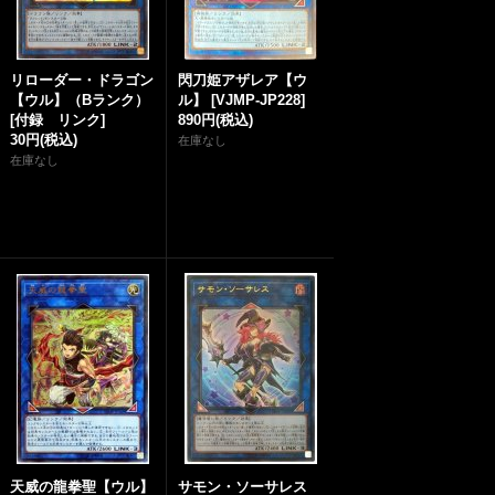
リローダー・ドラゴン
閃刀姫アザレア【ウ
【ウル】（Bランク）
ル】
[
VJMP-JP228
]
[
付録 リンク
]
890円
(税込)
30円
(税込)
在庫なし
在庫なし
天威の龍拳聖【ウル】
サモン・ソーサレス