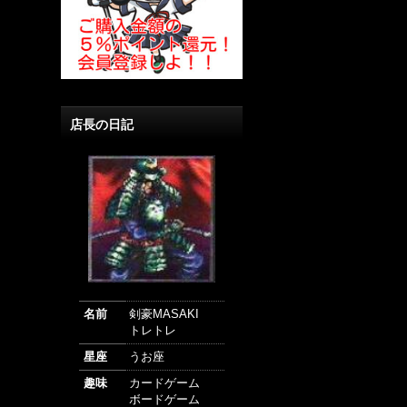
店長の日記
名前
剣豪MASAKI
トレトレ
星座
うお座
趣味
カードゲーム
ボードゲーム