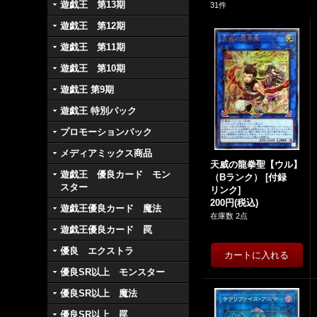
遊戯王 第13期
31
件
遊戯王 第12期
遊戯王 第11期
遊戯王 第10期
遊戯王 第9期
遊戯王 特別パック
プロモーションパック
メディアミックス商品
天威の龍拳聖【ウル】
遊戯王 優良カード モン
（Bランク）
[
付録
スター
リンク
]
200円
(税込)
遊戯王優良カード 魔法
在庫数 2点
遊戯王優良カード 罠
優良 エクストラ
優良SR以上 モンスター
優良SR以上 魔法
優良SR以上 罠