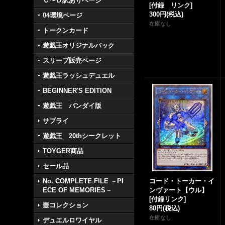
Ｃ〜Ｄ訳ありページ
[
付録 リンク
]
300円
(税込)
04環境ページ
在庫なし
トークンカード
遊戯王オリジナルパック
スリーブ販売ページ
遊戯王ラッシュデュエル
BEGINNER'S EDITION
遊戯王 バンダイ版
サプライ
遊戯王 20thシークレット
TOYGER商品
セール品
No. COMPLETE FILE －PI
コード・トーカー・イ
ECE OF MEMORIES－
ンヴァート【ウル】
[
付録リンク
]
壺コレクション
80円
(税込)
在庫なし
デュエルロワイヤル