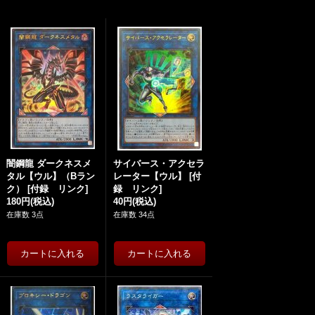
闇鋼龍 ダークネスメ
サイバース・アクセラ
タル【ウル】（Bラン
レーター【ウル】
[
付
ク）
[
付録 リンク
]
録 リンク
]
180円
(税込)
40円
(税込)
在庫数 3点
在庫数 34点