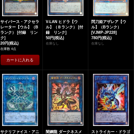
サイバース・アクセラ
V-LAN ヒドラ【ウ
閃刀姫アザレア【ウ
レーター【ウル】（B
ル】（Ｂランク）
[
付
ル】（Bランク）
ランク）
[
付録 リン
録 リンク
]
[
VJMP-JP228
]
ク
]
50円
(税込)
780円
(税込)
20円
(税込)
在庫なし
在庫なし
在庫数 4点
サクリファイス・アニ
闇鋼龍 ダークネスメ
ストライカー・ドラゴ