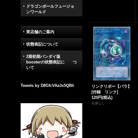
ドラゴンボールフュージョ
ンワールド
実店舗のご案内
状態表記について
2期初期バンダイ版
boosterの状態表記に つ
いて
Tweets by D8GfcVAa3x5QBli
リンクリボー【パラ】
[
付録 リンク
]
120円
(税込)
在庫なし