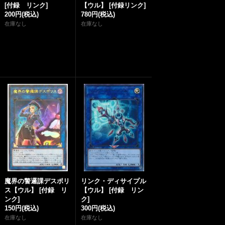
[
付録 リンク
]
【ウル】
[
付録リンク
]
200円
(税込)
780円
(税込)
在庫なし
在庫なし
魔界の警邏課デスポリ
リンク・ディサイプル
ス【ウル】
[
付録 リ
【ウル】
[
付録 リン
ンク
]
ク
]
150円
(税込)
300円
(税込)
在庫なし
在庫なし