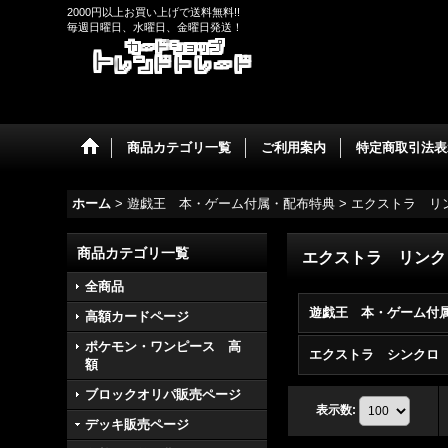
2000円以上お買い上げで送料無料!!
毎週日曜日、水曜日、金曜日発送！
商品カテゴリ一覧
ご利用案内
特定商取引法表
ホーム
>
遊戯王 本・ゲーム付属・配布特典
>
エクストラ リ
商品カテゴリ一覧
エクストラ リンク
全商品
高額カードページ
ポケモン・ワンピース 高
エクストラ シンクロ
額
ブロックオリパ販売ページ
表示数
:
デッキ販売ページ