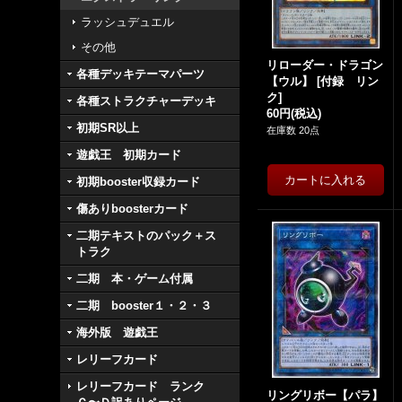
ラッシュデュエル
その他
リローダー・ドラゴン
各種デッキテーマパーツ
【ウル】
[
付録 リン
ク
]
各種ストラクチャーデッキ
60円
(税込)
初期SR以上
在庫数 20点
遊戯王 初期カード
初期booster収録カード
傷ありboosterカード
二期テキストのパック＋ス
トラク
二期 本・ゲーム付属
二期 booster１・２・３
海外版 遊戯王
レリーフカード
レリーフカード ランク
リングリボー【パラ】