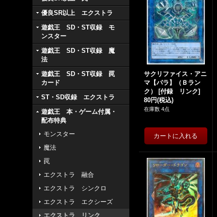
優良SR以上 エクストラ
遊戯王 SD・ST収録 モ
ンスター
遊戯王 SD・ST収録 魔
法
遊戯王 SD・ST収録 罠
サクリファイス・アニ
カード
マ【パラ】（Ｂラン
ク）
[
付録 リンク
]
ST・SD収録 エクストラ
80円
(税込)
在庫数 4点
遊戯王 本・ゲーム付属・
配布特典
モンスター
魔法
罠
エクストラ 融合
エクストラ シンクロ
エクストラ エクシーズ
エクストラ リンク