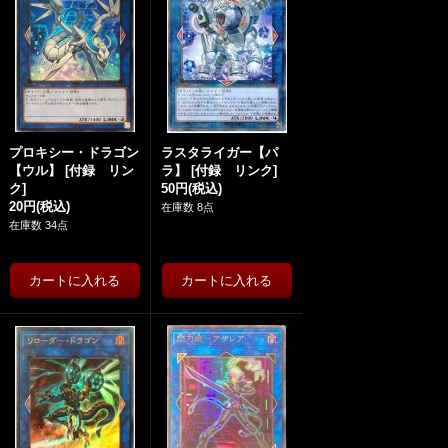
プロキシー・ドラゴン
ラスタライガー【パ
【ウル】
[
付録 リン
ラ】
[
付録 リンク
]
ク
]
50円
(税込)
20円
(税込)
在庫数 8点
在庫数 34点