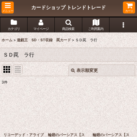
カードショップ トレンドトレード
メニュー
カート
カテゴリ
マイページ
商品検索
ご利用案内
ホーム
>
遊戯王 SD・ST収録 罠カード
>
ＳＤ罠 ラ行
ＳＤ罠 ラ行
表示順変更
閉じる
3
件
表示数
:
在庫あり
並び順
:
絞り込む
リコーデッド・アライブ
輪廻のパーシアス【ス
輪廻のパーシアス【ス