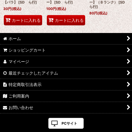
【パラ】
[
SD ら行
]
ー】
[
SD ら行
]
ー】（Ｂランク）
[
SD
ら行
]
30
円
(税込)
100
円
(税込)
80
円
(税込)
カートに入れる
カートに入れる
ホーム
ショッピングカート
マイページ
最近チェックしたアイテム
特定商取引法表示
ご利用案内
お問い合わせ
PCサイト