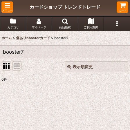
カードショップ トレンドトレード
メニュー
カート
カテゴリ
マイページ
商品検索
ご利用案内
ホーム
>
傷ありboosterカード
>
booster7
booster7
表示順変更
閉じる
0
件
表示数
:
在庫あり
並び順
:
絞り込む