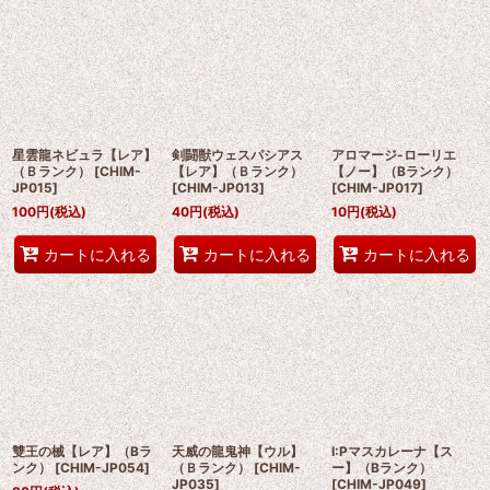
星雲龍ネビュラ【レア】
剣闘獣ウェスパシアス
アロマージ-ローリエ
（Ｂランク）
[
CHIM-
【レア】（Ｂランク）
【ノー】（Bランク）
JP015
]
[
CHIM-JP013
]
[
CHIM-JP017
]
100
円
(税込)
40
円
(税込)
10
円
(税込)
カートに入れる
カートに入れる
カートに入れる
雙王の械【レア】（Bラ
天威の龍鬼神【ウル】
I:Pマスカレーナ【ス
ンク）
[
CHIM-JP054
]
（Ｂランク）
[
CHIM-
ー】（Bランク）
JP035
]
[
CHIM-JP049
]