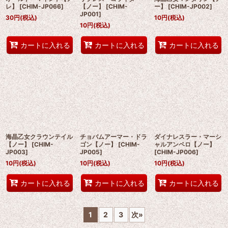
レ】
[
CHIM-JP066
]
【ノー】
[
CHIM-
ー】
[
CHIM-JP002
]
JP001
]
30
円
(税込)
10
円
(税込)
10
円
(税込)
カートに入れる
カートに入れる
カートに入れる
海晶乙女クラウンテイル
チョバムアーマー・ドラ
ダイナレスラー・マーシ
【ノー】
[
CHIM-
ゴン【ノー】
[
CHIM-
ャルアンペロ【ノー】
JP003
]
JP005
]
[
CHIM-JP006
]
10
円
(税込)
10
円
(税込)
10
円
(税込)
カートに入れる
カートに入れる
カートに入れる
1
2
3
次
»