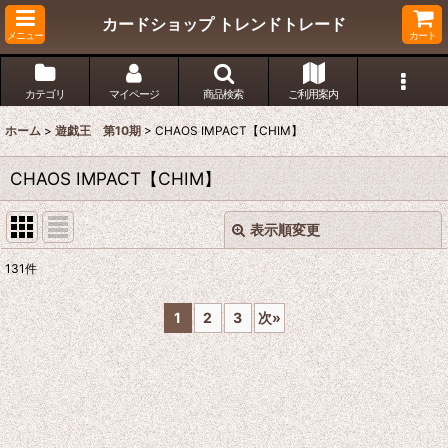
カードショップ トレンドトレード
メニュー
カート
カテゴリ
マイページ
商品検索
ご利用案内
ホーム
>
遊戯王 第10期
>
CHAOS IMPACT【CHIM】
CHAOS IMPACT【CHIM】
表示順変更
閉じる
131
件
表示数
:
1
2
3
次
»
在庫あり
並び順
:
絞り込む