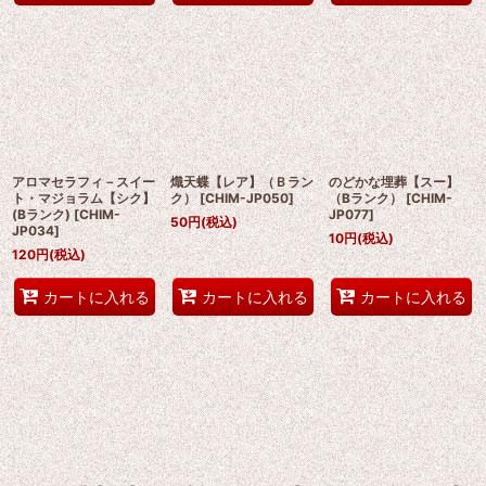
アロマセラフィ－スイー
熾天蝶【レア】（Ｂラン
のどかな埋葬【スー】
ト・マジョラム【シク】
ク）
[
CHIM-JP050
]
（Bランク）
[
CHIM-
(Bランク)
[
CHIM-
JP077
]
50
円
(税込)
JP034
]
10
円
(税込)
120
円
(税込)
カートに入れる
カートに入れる
カートに入れる