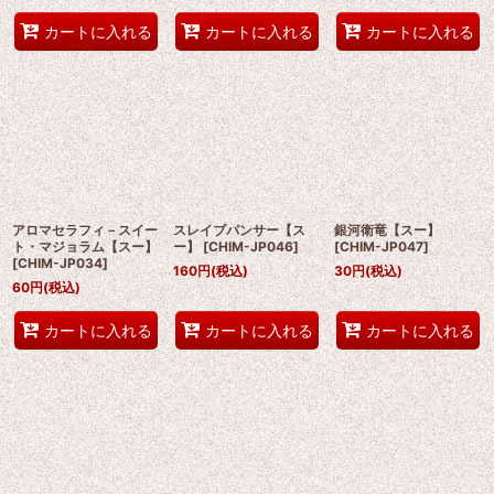
カートに入れる
カートに入れる
カートに入れる
アロマセラフィ－スイー
スレイブパンサー【ス
銀河衛竜【スー】
ト・マジョラム【スー】
ー】
[
CHIM-JP046
]
[
CHIM-JP047
]
[
CHIM-JP034
]
160
円
(税込)
30
円
(税込)
60
円
(税込)
カートに入れる
カートに入れる
カートに入れる