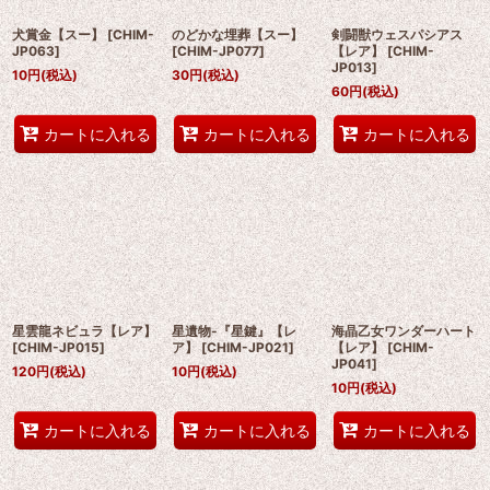
犬賞金【スー】
[
CHIM-
のどかな埋葬【スー】
剣闘獣ウェスパシアス
JP063
]
[
CHIM-JP077
]
【レア】
[
CHIM-
JP013
]
10
円
(税込)
30
円
(税込)
60
円
(税込)
カートに入れる
カートに入れる
カートに入れる
星雲龍ネビュラ【レア】
星遺物-『星鍵』【レ
海晶乙女ワンダーハート
[
CHIM-JP015
]
ア】
[
CHIM-JP021
]
【レア】
[
CHIM-
JP041
]
120
円
(税込)
10
円
(税込)
10
円
(税込)
カートに入れる
カートに入れる
カートに入れる