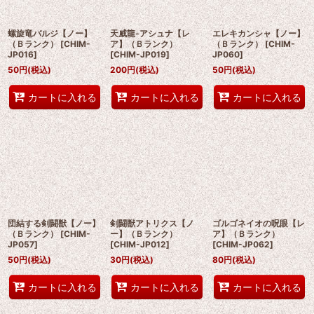
螺旋竜バルジ【ノー】
天威龍-アシュナ【レ
エレキカンシャ【ノー】
（Ｂランク）
[
CHIM-
ア】（Ｂランク）
（Ｂランク）
[
CHIM-
JP016
]
[
CHIM-JP019
]
JP060
]
50
円
(税込)
200
円
(税込)
50
円
(税込)
カートに入れる
カートに入れる
カートに入れる
団結する剣闘獣【ノー】
剣闘獣アトリクス【ノ
ゴルゴネイオの呪眼【レ
（Ｂランク）
[
CHIM-
ー】（Ｂランク）
ア】（Ｂランク）
JP057
]
[
CHIM-JP012
]
[
CHIM-JP062
]
50
円
(税込)
30
円
(税込)
80
円
(税込)
カートに入れる
カートに入れる
カートに入れる