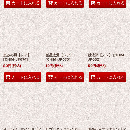
カートに入れる
カートに入れる
カートに入れる
恵みの風【レア】
創星改帰【レア】
独法師【ノレ】
[
CHIM-
[
CHIM-JP074
]
[
CHIM-JP075
]
JP032
]
80
円
(税込)
10
円
(税込)
50
円
(税込)
カートに入れる
カートに入れる
カートに入れる
オールド・マインド【ノ
サプレス・コライダー
海晶乙女マンダリン【ノ