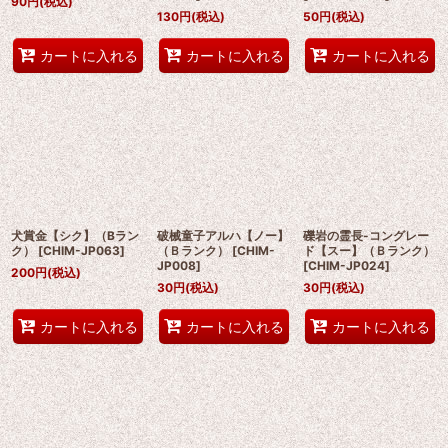
90
円
(税込)
130
円
(税込)
50
円
(税込)
カートに入れる
カートに入れる
カートに入れる
犬賞金【シク】（Bラン
破械童子アルハ【ノー】
礫岩の霊長-コングレー
ク）
[
CHIM-JP063
]
（Ｂランク）
[
CHIM-
ド【スー】（Ｂランク）
JP008
]
[
CHIM-JP024
]
200
円
(税込)
30
円
(税込)
30
円
(税込)
カートに入れる
カートに入れる
カートに入れる