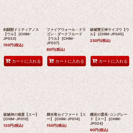
剣闘獣ドミティアノス
ファイアウォール・ドラ
破械雙王神ライゴウ【ウ
【ウル】
[
CHIM-
ゴン・ダークフルード
ル】
[
CHIM-JP045
]
JP033
]
【ウル】
[
CHIM-
230
円
(税込)
JP037
]
150
円
(税込)
80
円
(税込)
カートに入れる
カートに入れる
カートに入れる
破械神の禍霊【スー】
輝光竜セイファート【ス
礫岩の霊長-コングレー
[
CHIM-JP010
]
ー】
[
CHIM-JP014
]
ド【スー】
[
CHIM-
JP024
]
120
円
(税込)
150
円
(税込)
60
円
(税込)