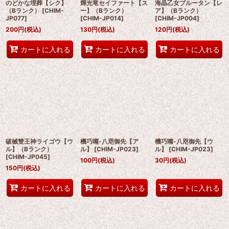
のどかな埋葬【シク】
輝光竜セイファート【ス
海晶乙女ブルータン【レ
（Bランク）
[
CHIM-
ー】（Bランク）
ア】（Bランク）
JP077
]
[
CHIM-JP014
]
[
CHIM-JP004
]
200
円
(税込)
130
円
(税込)
120
円
(税込)
カートに入れる
カートに入れる
カートに入れる
破械雙王神ライゴウ【ウ
機巧嘴-八咫御先【ア
機巧嘴-八咫御先【ウ
ル】（Bランク）
ル】
[
CHIM-JP023
]
ル】
[
CHIM-JP023
]
[
CHIM-JP045
]
100
円
(税込)
30
円
(税込)
150
円
(税込)
カートに入れる
カートに入れる
カートに入れる