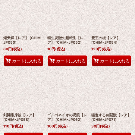
熾天蝶【レア】
[
CHIM-
転生炎獣の超転生【レ
雙王の械【レア】
JP050
]
ア】
[
CHIM-JP052
]
[
CHIM-JP054
]
80
円
(税込)
10
円
(税込)
120
円
(税込)
カートに入れる
カートに入れる
カートに入れる
剣闘排斥波【レア】
ゴルゴネイオの呪眼【レ
猛進する剣闘獣【レア】
[
CHIM-JP058
]
ア】
[
CHIM-JP062
]
[
CHIM-JP071
]
110
円
(税込)
100
円
(税込)
30
円
(税込)