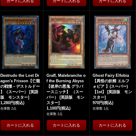
Destrudo the Lost Dr
Graff, Malebranche o
Ghost Fairy Elfobia
agon's Frisson【亡龍
f the Burning Abyss
【異怪の妖精 エルフ
の戦慄－デストルドー
【彼岸の悪鬼 グラバ
ォビア 】(スーパー)
】（スーパー）
[
英語
ースニッチ】 （スー
【1st】
[
英語版 モン
版 モンスター
]
パー）
[
英語版 モン
スター
]
1,280円
(税込)
スター
]
970円
(税込)
1,100円
(税込)
在庫数 2点
在庫数 1点
在庫数 2点