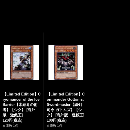
【Limited Edition】C
【Limited Edition】C
ryomancer of the Ice
ommander Gottoms,
Barrier【氷結界の術
Swordmaster【総剣
者】【シク】
[
海外
司令 ガトムズ】【シ
版 遊戯王
]
ク】
[
海外版 遊戯王
]
120円
(税込)
100円
(税込)
在庫数 1点
在庫数 1点