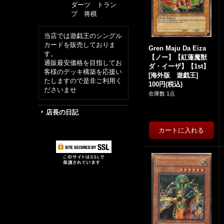
ダーツ トラン
プ 将棋
当店では遊戯王のシングル
カードを販売しておりま
Gren Maju Da Eiza
す。
【ノー】【紅蓮魔獣
通販最安価格を目指してお
ダ・イーザ】【1st】
客様のデッキ構築を応援い
[
海外版 遊戯王
]
たしますので是非ご利用く
100円
(税込)
ださいませ
在庫数 1点
店長の日記