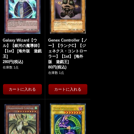
Galaxy Wizard【ウ
Genex Controller【ノ
ル】【銀河の魔導師】
ー】【ランクC】【ジ
【1st】
[
海外版 遊戯
ェネクス・コントロー
王
]
ラー】【1st】
[
海外
280円
(税込)
版 遊戯王
]
80円
(税込)
在庫数 1点
在庫数 1点