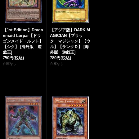
【1st Edition】Drago
【アジア版】DARK M
nmaid Lorpar【ドラ
AGICIAN【ブラッ
ゴンメイド・ルフト】
ク マジシャン】【ウ
【シク】
[
海外版 遊
ル】【ランクＤ】
[
海
戯王
]
外版 遊戯王
]
750円
(税込)
780円
(税込)
在庫なし
在庫なし