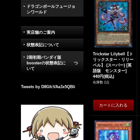
ドラゴンボールフュージョ
ンワールド
実店舗のご案内
状態表記について
Trickstar Lilybell【ト
2期初期バンダイ版
リックスター・リリー
boosterの状態表記に つ
ベル】 (スーパー)
[
英
いて
語版 モンスター
]
440円
(税込)
在庫数 2点
Tweets by D8GfcVAa3x5QBli