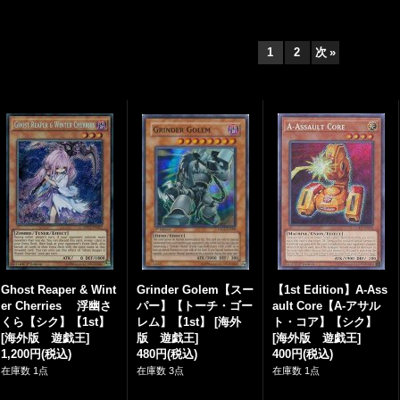
1
2
次
»
Ghost Reaper & Wint
Grinder Golem【スー
【1st Edition】A-Ass
er Cherries 浮幽さ
パー】【トーチ・ゴー
ault Core【A-アサル
くら【シク】【1st】
レム】【1st】
[
海外
ト・コア】【シク】
[
海外版 遊戯王
]
版 遊戯王
]
[
海外版 遊戯王
]
1,200円
(税込)
480円
(税込)
400円
(税込)
在庫数 1点
在庫数 3点
在庫数 1点