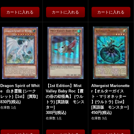
Dragon Spirit of Whit
【1st Edition】Mist
Altergeist Marionette
e 白き霊龍 (シーク
Valley Baby Roc【霞
r【オルターガイス
レット)【1st】
[
買取
]
の谷の幼怪鳥】 (ウル
ト・マリオネッター
830円
(税込)
トラ)
[
英語版 モンス
】(ウルトラ)【1st】
ター
]
[
英語版 モンスター
]
在庫数 1点
300円
(税込)
450円
(税込)
在庫数 1点
在庫数 3点