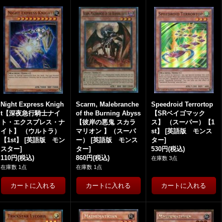
Night Express Knigh
Scarm, Malebranche
Speedroid Terrortop
t【深夜急行騎士ナイ
of the Burning Abyss
【SRベイゴマック
ト・エクスプレス・ナ
【彼岸の悪鬼 スカラ
ス】 （スーパー）【1
イト】 （ウルトラ）
マリオン 】（スーパ
st】
[
英語版 モンス
【1st】
[
英語版 モン
ー）
[
英語版 モンス
ター
]
スター
]
ター
]
530円
(税込)
110円
(税込)
860円
(税込)
在庫数 3点
在庫数 1点
在庫数 1点