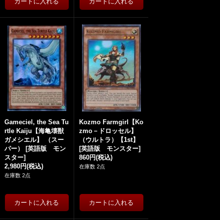
Gameciel, the Sea Tu
Kozmo Farmgirl【Ko
rtle Kaiju【海亀壊獣
zmo－ドロッセル】
ガメシエル】 （スー
（ウルトラ）【1st】
パー）
[
英語版 モン
[
英語版 モンスター
]
スター
]
860円
(税込)
2,980円
(税込)
在庫数 2点
在庫数 2点