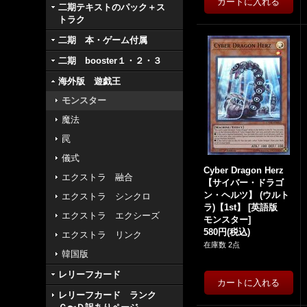
二期テキストのパック＋ス
トラク
二期 本・ゲーム付属
二期 booster１・２・３
海外版 遊戯王
モンスター
魔法
罠
儀式
Cyber Dragon Herz
エクストラ 融合
【サイバー・ドラゴ
ン・ヘルツ】 (ウルト
エクストラ シンクロ
ラ)【1st】
[
英語版
エクストラ エクシーズ
モンスター
]
580円
(税込)
エクストラ リンク
在庫数 2点
韓国版
レリーフカード
レリーフカード ランク