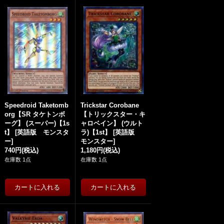
Speedroid Taketomb
Trickstar Corobane
org【SR タケトンボ
【トリックスター・キ
ーグ】 (スーパー)【1s
ャロベイン】 (ウルト
t】
[
英語版 モンスタ
ラ)【1st】
[
英語版
ー
]
モンスター
]
740円
(税込)
1,180円
(税込)
在庫数 1点
在庫数 1点