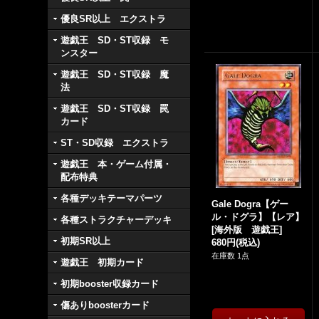
優良SR以上 エクストラ
遊戯王 SD・ST収録 モ
ンスター
遊戯王 SD・ST収録 魔
法
遊戯王 SD・ST収録 罠
カード
ST・SD収録 エクストラ
遊戯王 本・ゲーム付属・
配布特典
各種デッキテーマパーツ
Gale Dogra【ゲー
ル・ドグラ】【レア】
各種ストラクチャーデッキ
[
海外版 遊戯王
]
初期SR以上
680円
(税込)
在庫数 1点
遊戯王 初期カード
初期booster収録カード
傷ありboosterカード