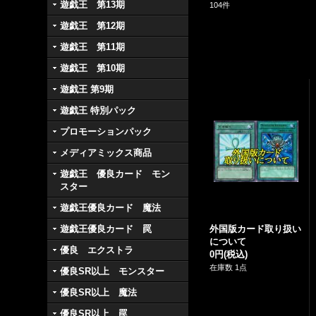
遊戯王 第13期
104
件
遊戯王 第12期
遊戯王 第11期
遊戯王 第10期
遊戯王 第9期
遊戯王 特別パック
プロモーションパック
メディアミックス商品
遊戯王 優良カード モン
スター
遊戯王優良カード 魔法
遊戯王優良カード 罠
外国版カード取り扱い
について
優良 エクストラ
0円
(税込)
在庫数 1点
優良SR以上 モンスター
優良SR以上 魔法
優良SR以上 罠