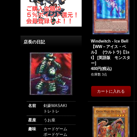
Windwitch - Ice Bell
店長の日記
【WW－アイス・ベ
ル】 (ウルトラ)【1s
t】
[
英語版 モンスタ
ー
]
400円
(税込)
在庫数 3点
名前
剣豪MASAKI
トレトレ
星座
うお座
趣味
カードゲーム
ボードゲーム