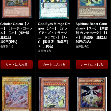
Grinder Golem【ノ
Odd-Eyes Mirage Dra
Spiritual Beast Cann
ー】【トーチ・ゴーレ
gon 【ノー】【オッ
ahawk【スー】【精霊
ム】【1st】
[
海外版
ドアイズ・ミラージ
獣 カンナホーク】【1
遊戯王
]
ュ・ドラゴン】【1s
st】
[
英語版 遊戯王
]
100円
(税込)
t】
[
海外版 遊戯王
]
50円
(税込)
30円
(税込)
在庫数 1点
在庫数 4点
在庫数 1点