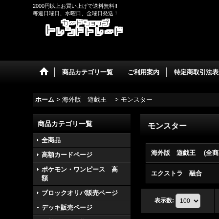
2000円以上お買い上げで送料無料!!
毎週日曜日、水曜日、金曜日発送！
商品カテゴリ一覧
ご利用案内
特定商取引法表
ホーム
>
海外版 遊戯王
>
モンスター
商品カテゴリ一覧
モンスター
全商品
海外版 遊戯王 (全商
高額カードページ
ポケモン・ワンピース 高
エクストラ 融合
額
ブロックオリパ販売ページ
表示数
:
デッキ販売ページ