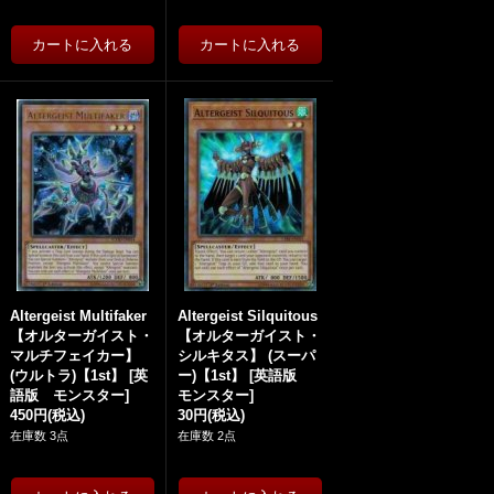
Altergeist Multifaker
Altergeist Silquitous
【オルターガイスト・
【オルターガイスト・
マルチフェイカー】
シルキタス】 (スーパ
(ウルトラ)【1st】
[
英
ー)【1st】
[
英語版
語版 モンスター
]
モンスター
]
450円
(税込)
30円
(税込)
在庫数 3点
在庫数 2点