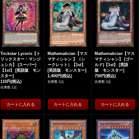
Trickstar Lycoris【ト
Mathematician【マス
Mathematician【マス
リックスター・マンジ
マティシャン 】（シ
マティシャン】 (ゴー
ュシカ】 (スーパー)
ークレット）【1st】
ルド)【1st】
[
英語
【1st】
[
英語版 モン
[
英語版 モンスター
]
版 モンスター
]
スター
]
1,400円
(税込)
750円
(税込)
110円
(税込)
在庫数 2点
在庫数 3点
在庫数 1点