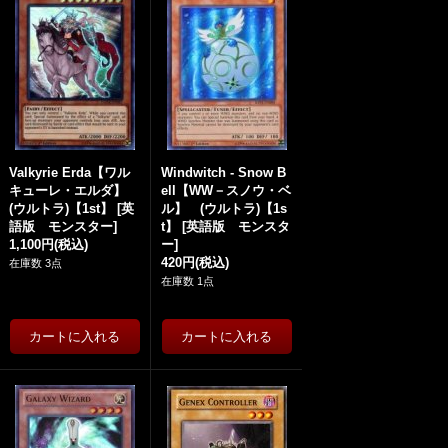
Valkyrie Erda【ワル
Windwitch - Snow B
キューレ・エルダ】
ell【WW－スノウ・ベ
(ウルトラ)【1st】
[
英
ル】 (ウルトラ)【1s
語版 モンスター
]
t】
[
英語版 モンスタ
1,100円
(税込)
ー
]
420円
(税込)
在庫数 3点
在庫数 1点