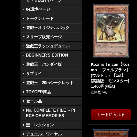
Ｃ〜Ｄ訳ありページ
04環境ページ
トークンカード
遊戯王オリジナルパック
スリーブ販売ページ
遊戯王ラッシュデュエル
BEGINNER'S EDITION
遊戯王 バンダイ版
Kozmo Tincan【Koz
mo －フェルブラン】
サプライ
(ウルトラ）【1st】
[
英語版 モンスター
]
遊戯王 20thシークレット
1,400円
(税込)
TOYGER商品
在庫数 6点
セール品
No. COMPLETE FILE －PI
ECE OF MEMORIES－
壺コレクション
デュエルロワイヤル