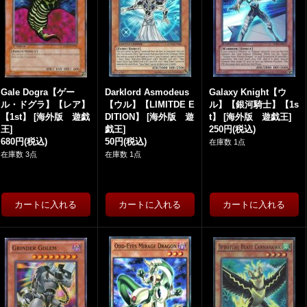
Gale Dogra【ゲー
Darklord Asmodeus
Galaxy Knight【ウ
ル・ドグラ】【レア】
【ウル】【LIMITDE E
ル】【銀河騎士】【1s
【1st】
[
海外版 遊戯
DITION】
[
海外版 遊
t】
[
海外版 遊戯王
]
王
]
戯王
]
250円
(税込)
680円
(税込)
50円
(税込)
在庫数 1点
在庫数 3点
在庫数 1点