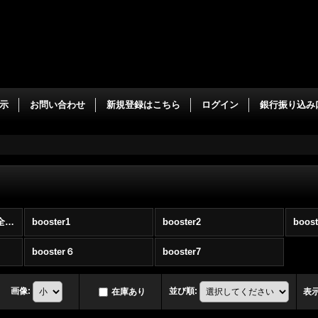
示
お問い合わせ
新規登録はこちら
ログイン
銀行振り込み
傷ありboosterカード (全商品)
booster1
booster2
boost
booster６
booster7
画像
:
並び順
:
在庫あり
表