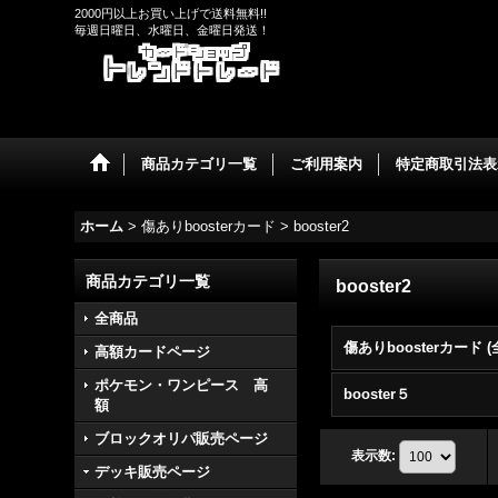
2000円以上お買い上げで送料無料!!
毎週日曜日、水曜日、金曜日発送！
商品カテゴリ一覧
ご利用案内
特定商取引法表
ホーム
>
傷ありboosterカード
>
booster2
商品カテゴリ一覧
booster2
全商品
高額カードページ
ポケモン・ワンピース 高
booster５
額
ブロックオリパ販売ページ
表示数
:
デッキ販売ページ