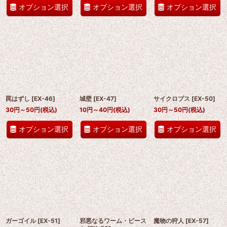
オプション選択
オプション選択
オプション選択
罠はずし
[
EX-46
]
城壁
[
EX-47
]
サイクロプス
[
EX-50
]
30
円
～50
円
(税込)
10
円
～40
円
(税込)
30
円
～50
円
(税込)
オプション選択
オプション選択
オプション選択
ガーゴイル
[
EX-51
]
邪悪なるワーム・ビース
魔物の狩人
[
EX-57
]