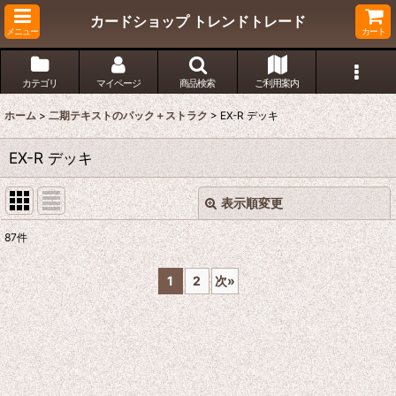
カードショップ トレンドトレード
メニュー
カート
カテゴリ
マイページ
商品検索
ご利用案内
ホーム
>
二期テキストのパック＋ストラク
>
EX-R デッキ
EX-R デッキ
表示順変更
閉じる
87
件
表示数
:
1
2
次
»
在庫あり
並び順
:
絞り込む