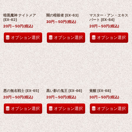
暗黒魔神 ナイトメア
闇の暗殺者
[
EX-63
]
マスター・アン・エキス
[
EX-62
]
パート
[
EX-64
]
30
円
～50
円
(税込)
20
円
～50
円
(税込)
20
円
～50
円
(税込)
オプション選択
オプション選択
オプション選択
悪の無名戦士
[
EX-65
]
黒い影の鬼王
[
EX-66
]
覚醒
[
EX-68
]
20
円
～50
円
(税込)
20
円
～50
円
(税込)
30
円
～50
円
(税込)
オプション選択
オプション選択
オプション選択