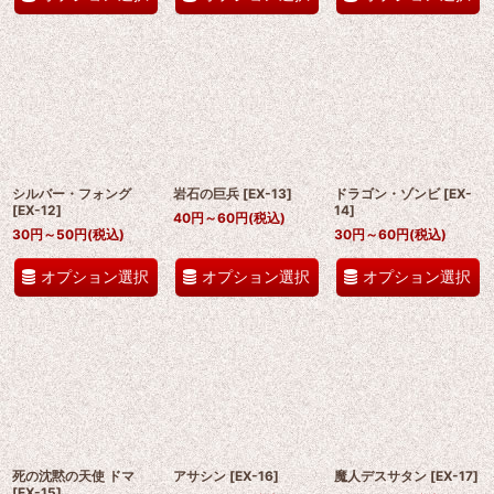
シルバー・フォング
岩石の巨兵
[
EX-13
]
ドラゴン・ゾンビ
[
EX-
[
EX-12
]
14
]
40
円
～60
円
(税込)
30
円
～50
円
(税込)
30
円
～60
円
(税込)
オプション選択
オプション選択
オプション選択
死の沈黙の天使 ドマ
アサシン
[
EX-16
]
魔人デスサタン
[
EX-17
]
[
EX-15
]