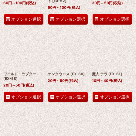
ト
[
EX-52
]
60
円
～100
円
(税込)
30
円
～50
円
(税込)
60
円
～100
円
(税込)
オプション選択
オプション選択
オプション選択
ワイルド・ラプター
ケンタウロス
[
EX-60
]
魔人 テラ
[
EX-61
]
[
EX-58
]
20
円
～50
円
(税込)
10
円
～40
円
(税込)
20
円
～50
円
(税込)
オプション選択
オプション選択
オプション選択