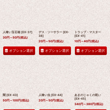
人喰い宝石箱
[
EX-37
]
デス・ソーサラー
[
EX-
トラップ・マスター
38
]
[
EX-41
]
30
円
～50
円
(税込)
20
円
～50
円
(税込)
10
円
～40
円
(税込)
オプション選択
オプション選択
オプション選択
闇
[
EX-43
]
人喰い虫
[
EX-44
]
あまのじゃくの呪い
[
EX-45
]
50
円
～100
円
(税込)
20
円
～50
円
(税込)
340
円
～380
円
(税込)