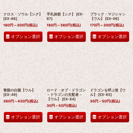
クロス・ソウル【シク】
手札抹殺【シク】
[
EX-
ブラック・マジシャン
[
EX-86
]
87
]
【ウル】
[
EX-06
]
160
円
～300
円
(税込)
180
円
～380
円
(税込)
170
円
～300
円
(税込)
オプション選択
オプション選択
オプション選択
青眼の白龍【ウル】
ロード・オブ・ドラゴン
ドラゴンを呼ぶ笛【ウ
[
EX-49
]
－ドラゴンの支配者－
ル】
[
EX-85
]
【ウル】
[
EX-84
]
360
円
～430
円
(税込)
30
円
～50
円
(税込)
30
円
～50
円
(税込)
オプション選択
オプション選択
オプション選択