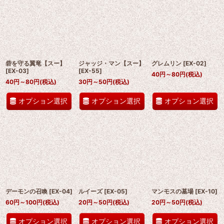
砦を守る翼竜【スー】
ジャッジ・マン【スー】
グレムリン
[
EX-02
]
[
EX-03
]
[
EX-55
]
40
円
～80
円
(税込)
40
円
～80
円
(税込)
30
円
～50
円
(税込)
オプション選択
オプション選択
オプション選択
デーモンの召喚
[
EX-04
]
ルイーズ
[
EX-05
]
マンモスの墓場
[
EX-10
]
60
円
～100
円
(税込)
20
円
～50
円
(税込)
20
円
～50
円
(税込)
オプション選択
オプション選択
オプション選択