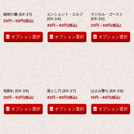
秘術の書
[
EX-21
]
エンシェント・エルフ
マジカル・ゴースト
[
EX-24
]
[
EX-25
]
20
円
～50
円
(税込)
30
円
～50
円
(税込)
20
円
～50
円
(税込)
オプション選択
オプション選択
オプション選択
地割れ
[
EX-26
]
落とし穴
[
EX-27
]
はさみ撃ち
[
EX-28
]
30
円
～50
円
(税込)
40
円
～60
円
(税込)
10
円
～40
円
(税込)
オプション選択
オプション選択
オプション選択