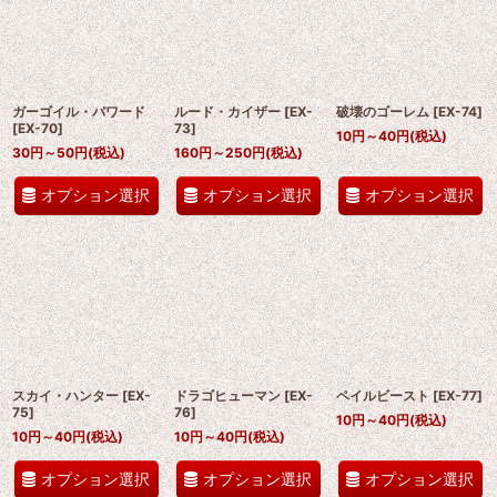
ガーゴイル・パワード
ルード・カイザー
[
EX-
破壊のゴーレム
[
EX-74
]
[
EX-70
]
73
]
10
円
～40
円
(税込)
30
円
～50
円
(税込)
160
円
～250
円
(税込)
オプション選択
オプション選択
オプション選択
スカイ・ハンター
[
EX-
ドラゴヒューマン
[
EX-
ペイルビースト
[
EX-77
]
75
]
76
]
10
円
～40
円
(税込)
10
円
～40
円
(税込)
10
円
～40
円
(税込)
オプション選択
オプション選択
オプション選択