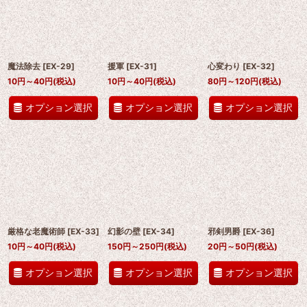
魔法除去
[
EX-29
]
援軍
[
EX-31
]
心変わり
[
EX-32
]
10
円
～40
円
(税込)
10
円
～40
円
(税込)
80
円
～120
円
(税込)
オプション選択
オプション選択
オプション選択
厳格な老魔術師
[
EX-33
]
幻影の壁
[
EX-34
]
邪剣男爵
[
EX-36
]
10
円
～40
円
(税込)
150
円
～250
円
(税込)
20
円
～50
円
(税込)
オプション選択
オプション選択
オプション選択