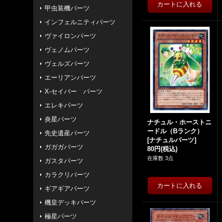
甲虫装機パーツ
インフェルニティパーツ
ヴァイロンパーツ
ヴェノムパーツ
ヴェルズパーツ
エーリアンパーツ
X-セイバー パーツ
エレキパーツ
炎星パーツ
ナチュル・ホーストニ
ードル（Bランク）
先史遺産パーツ
[
ナチュルパーツ
]
ガガガパーツ
80円
(税込)
在庫数 3点
ガスタパーツ
カラクリパーツ
ギアギアパーツ
機皇デッキパーツ
極星パーツ