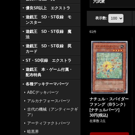
六武衆
優良SR以上 エクストラ
遊戯王 SD・ST収録 モ
表示数
:
ンスター
遊戯王 SD・ST収録 魔
61
件
法
遊戯王 SD・ST収録 罠
カード
ST・SD収録 エクストラ
遊戯王 本・ゲーム付属・
配布特典
各種デッキテーマパーツ
ABCデッキパーツ
ナチュル・スパイダー
アルカナフォースパーツ
ファング（Bランク）
古代の機械（アンティークギ
[
ナチュルパーツ
]
ア）
30円
(税込)
在庫数 2点
アーティファクトパーツ
暗黒界