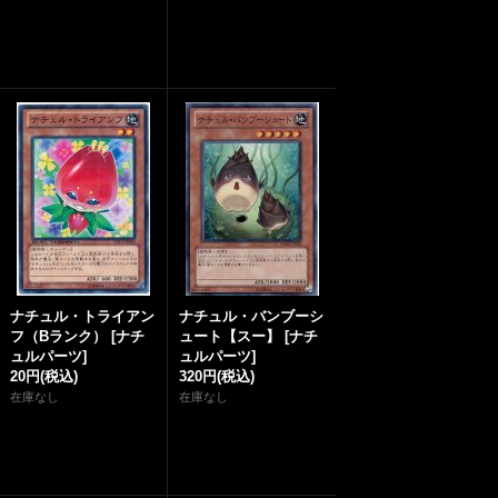
ナチュル・トライアン
ナチュル・バンブーシ
フ（Bランク）
[
ナチ
ュート【スー】
[
ナチ
ュルパーツ
]
ュルパーツ
]
20円
(税込)
320円
(税込)
在庫なし
在庫なし