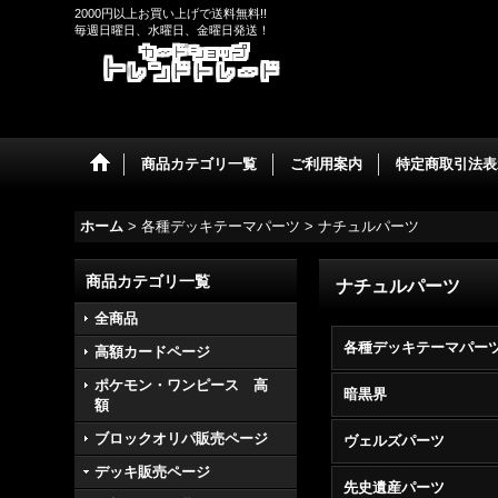
2000円以上お買い上げで送料無料!!
毎週日曜日、水曜日、金曜日発送！
商品カテゴリ一覧
ご利用案内
特定商取引法表
ホーム
>
各種デッキテーマパーツ
>
ナチュルパーツ
商品カテゴリ一覧
ナチュルパーツ
全商品
高額カードページ
ポケモン・ワンピース 高
暗黒界
額
ブロックオリパ販売ページ
ヴェルズパーツ
デッキ販売ページ
先史遺産パーツ