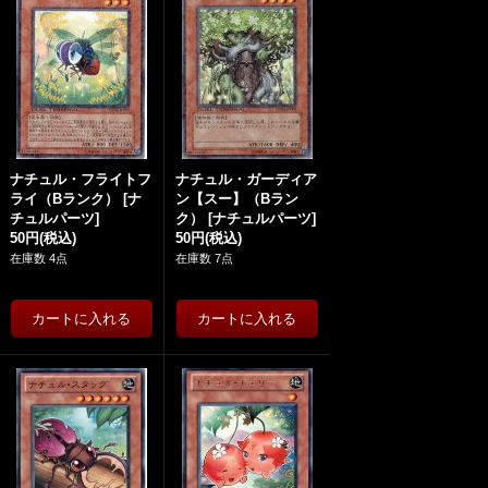
ナチュル・フライトフ
ナチュル・ガーディア
ライ（Bランク）
[
ナ
ン【スー】（Bラン
チュルパーツ
]
ク）
[
ナチュルパーツ
]
50円
(税込)
50円
(税込)
在庫数 4点
在庫数 7点