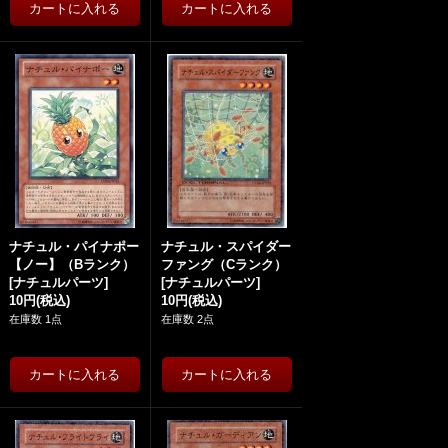
ナチュル・パイナポー
ナチュル・スパイダー
【ノー】（Bランク）
ファング（Cランク）
[
ナチュルパーツ
]
[
ナチュルパーツ
]
10円
(税込)
10円
(税込)
在庫数 1点
在庫数 2点