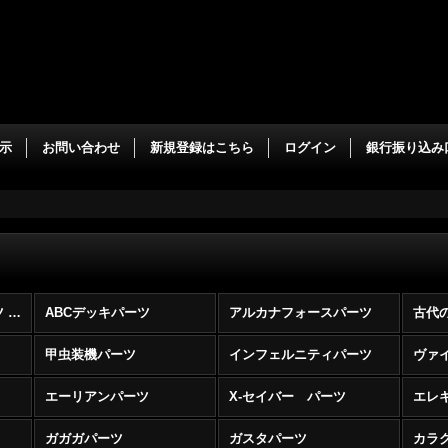
示
お問い合わせ
新規登録はこちら
ログイン
銀行振り込み
各種デッキテーマパーツ (全商品)
ABCデッキパーツ
アルカナフォースパーツ
甲虫装機パーツ
インフェルニティパーツ
ヴァ
エーリアンパーツ
X-セイバー パーツ
エレ
ガガガパーツ
ガスタパーツ
カラ