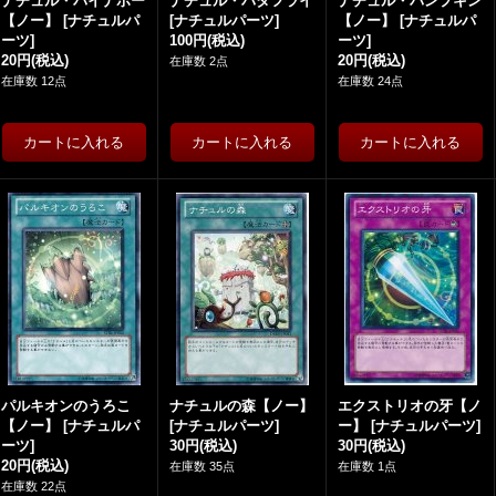
ナチュル・パイナポー
ナチュル・バタフライ
ナチュル・パンプキン
【ノー】
[
ナチュルパ
[
ナチュルパーツ
]
【ノー】
[
ナチュルパ
ーツ
]
100円
(税込)
ーツ
]
20円
(税込)
20円
(税込)
在庫数 2点
在庫数 12点
在庫数 24点
パルキオンのうろこ
ナチュルの森【ノー】
エクストリオの牙【ノ
【ノー】
[
ナチュルパ
[
ナチュルパーツ
]
ー】
[
ナチュルパーツ
]
ーツ
]
30円
(税込)
30円
(税込)
20円
(税込)
在庫数 35点
在庫数 1点
在庫数 22点