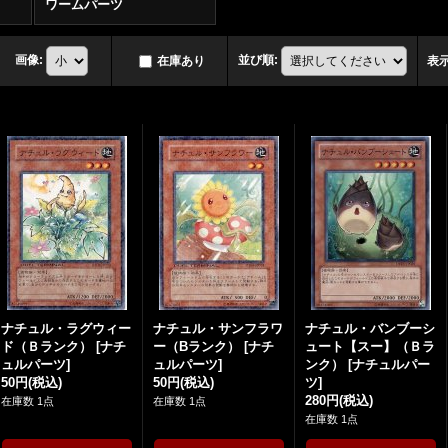
ワームパーツ
画像
:
並び順
:
在庫あり
表
ナチュル・ラグウィー
ナチュル・サンフラワ
ナチュル・バンブーシ
ド（Ｂランク）
[
ナチ
ー（Bランク）
[
ナチ
ュート【スー】（Ｂラ
ュルパーツ
]
ュルパーツ
]
ンク）
[
ナチュルパー
50円
(税込)
50円
(税込)
ツ
]
280円
(税込)
在庫数 1点
在庫数 1点
在庫数 1点