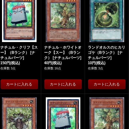
ナチュル・クリフ【ス
ナチュル・ホワイトオ
ランドオルスのヒカリ
ー】（Bランク）
[
ナ
ーク【スー】（Bラン
ゴケ（Bランク）
[
ナ
チュルパーツ
]
ク）
[
ナチュルパーツ
]
チュルパーツ
]
150円
(税込)
40円
(税込)
10円
(税込)
在庫数 3点
在庫数 16点
在庫数 3点