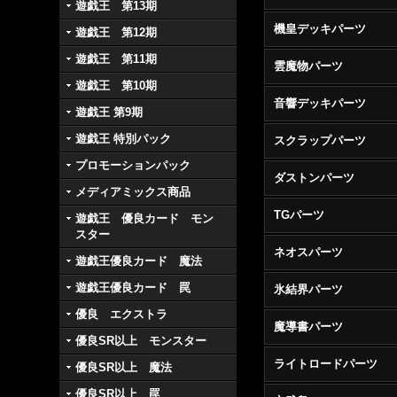
遊戯王 第13期
機皇デッキパーツ
遊戯王 第12期
遊戯王 第11期
雲魔物パーツ
遊戯王 第10期
音響デッキパーツ
遊戯王 第9期
遊戯王 特別パック
スクラップパーツ
プロモーションパック
ダストンパーツ
メディアミックス商品
TGパーツ
遊戯王 優良カード モン
スター
ネオスパーツ
遊戯王優良カード 魔法
遊戯王優良カード 罠
氷結界パーツ
優良 エクストラ
魔導書パーツ
優良SR以上 モンスター
ライトロードパーツ
優良SR以上 魔法
優良SR以上 罠