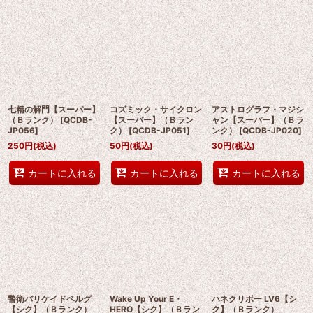
七精の解門【スーパー】
コズミック・サイクロン
アストログラフ・マジシ
（Ｂランク）
[
QCDB-
【スーパー】（Ｂラン
ャン【スーパー】（Ｂラ
JP056
]
ク）
[
QCDB-JP051
]
ンク）
[
QCDB-JP020
]
250
円
(税込)
50
円
(税込)
30
円
(税込)
カートに入れる
カートに入れる
カートに入れる
警衛バリケイドベルグ
Wake Up Your E・
ハネクリボー LV6【シ
【シク】（Ｂランク）
HERO【シク】（Ｂラン
ク】（Ｂランク）