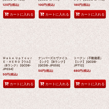
120
円
(税込)
100
円
(税込)
180
円
(税込)
カートに入れる
カートに入れる
カートに入れる
Ｗａｋｅ ＵｐＹｏｕｒ
ナンバーズエヴァイユ
トークン（不動遊星）
Ｅ・ＨＥＲＯ【ウル】
【シク】【Bランク】
【シク】
[
QCDB-
（Bランク）
[
QCDB-
[
QCDB-JP058
]
JPT12
]
JP034
]
50
円
(税込)
680
円
(税込)
50
円
(税込)
カートに入れる
カートに入れる
カートに入れる