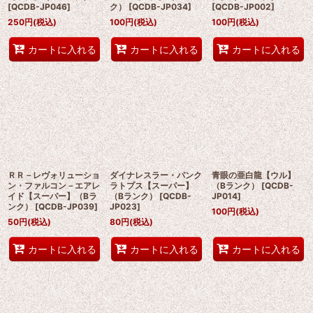
[
QCDB-JP046
]
ク）
[
QCDB-JP034
]
[
QCDB-JP002
]
250
円
(税込)
100
円
(税込)
100
円
(税込)
カートに入れる
カートに入れる
カートに入れる
ＲＲ－レヴォリューショ
ダイナレスラー・パンク
青眼の亜白龍【ウル】
ン・ファルコン－エアレ
ラトプス【スーパー】
（Bランク）
[
QCDB-
イド【スーパー】（Bラ
（Bランク）
[
QCDB-
JP014
]
ンク）
[
QCDB-JP039
]
JP023
]
100
円
(税込)
50
円
(税込)
80
円
(税込)
カートに入れる
カートに入れる
カートに入れる