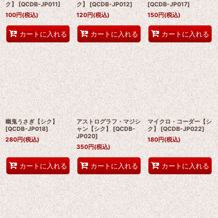
ク】
[
QCDB-JP011
]
ク】
[
QCDB-JP012
]
[
QCDB-JP017
]
100
円
(税込)
120
円
(税込)
150
円
(税込)
カートに入れる
カートに入れる
カートに入れる
幽鬼うさぎ【シク】
アストログラフ・マジシ
マイクロ・コーダー【シ
[
QCDB-JP018
]
ャン【シク】
[
QCDB-
ク】
[
QCDB-JP022
]
JP020
]
280
円
(税込)
180
円
(税込)
350
円
(税込)
カートに入れる
カートに入れる
カートに入れる