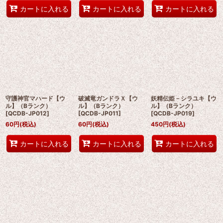
カートに入れる
カートに入れる
カートに入れる
守護神官マハード【ウ
破滅竜ガンドラＸ【ウ
妖精伝姫－シラユキ【ウ
ル】（Bランク）
ル】（Bランク）
ル】（Bランク）
[
QCDB-JP012
]
[
QCDB-JP011
]
[
QCDB-JP019
]
60
円
(税込)
60
円
(税込)
450
円
(税込)
カートに入れる
カートに入れる
カートに入れる