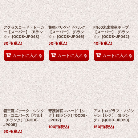
アクセスコード・トーカ
警衛バリケイドベルグ
FNo0未来龍皇ホープ
ー【スーパー】（Bラン
【スーパー】（Bラン
【スーパー】（Bラン
ク）
[
QCDB-JP048
]
ク）
[
QCDB-JP046
]
ク）
[
QCDB-JP042
]
80
円
(税込)
50
円
(税込)
40
円
(税込)
カートに入れる
カートに入れる
カートに入れる
覇王龍ズァーク－シンク
守護神官マハード【シ
アストログラフ・マジシ
ロ・ユニバース【ウル】
ク】(Bランク)
[
QCDB-
ャン【シク】（Bラン
（Bランク）
[
QCDB-
JP012
]
ク）
[
QCDB-JP020
]
JP005
]
100
円
(税込)
150
円
(税込)
50
円
(税込)