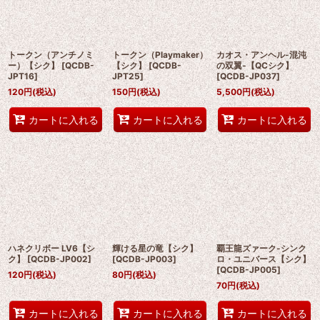
トークン（アンチノミ
トークン（Playmaker）
カオス・アンヘル-混沌
ー）【シク】
[
QCDB-
【シク】
[
QCDB-
の双翼-【QCシク】
JPT16
]
JPT25
]
[
QCDB-JP037
]
120
円
(税込)
150
円
(税込)
5,500
円
(税込)
カートに入れる
カートに入れる
カートに入れる
ハネクリボー LV6【シ
輝ける星の竜【シク】
覇王龍ズァーク-シンク
ク】
[
QCDB-JP002
]
[
QCDB-JP003
]
ロ・ユニバース【シク】
[
QCDB-JP005
]
120
円
(税込)
80
円
(税込)
70
円
(税込)
カートに入れる
カートに入れる
カートに入れる