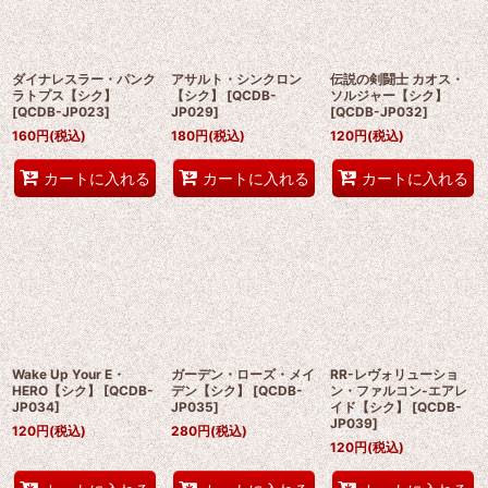
ダイナレスラー・パンク
アサルト・シンクロン
伝説の剣闘士 カオス・
ラトプス【シク】
【シク】
[
QCDB-
ソルジャー【シク】
[
QCDB-JP023
]
JP029
]
[
QCDB-JP032
]
160
円
(税込)
180
円
(税込)
120
円
(税込)
カートに入れる
カートに入れる
カートに入れる
Wake Up Your E・
ガーデン・ローズ・メイ
RR-レヴォリューショ
HERO【シク】
[
QCDB-
デン【シク】
[
QCDB-
ン・ファルコン-エアレ
JP034
]
JP035
]
イド【シク】
[
QCDB-
JP039
]
120
円
(税込)
280
円
(税込)
120
円
(税込)