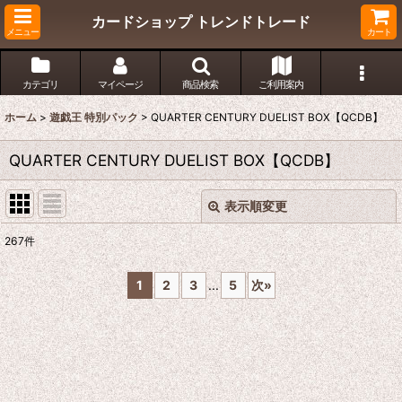
カードショップ トレンドトレード
メニュー
カート
カテゴリ
マイページ
商品検索
ご利用案内
ホーム
>
遊戯王 特別パック
>
QUARTER CENTURY DUELIST BOX【QCDB】
QUARTER CENTURY DUELIST BOX【QCDB】
表示順変更
閉じる
267
件
表示数
:
1
2
3
...
5
次
»
在庫あり
並び順
:
絞り込む