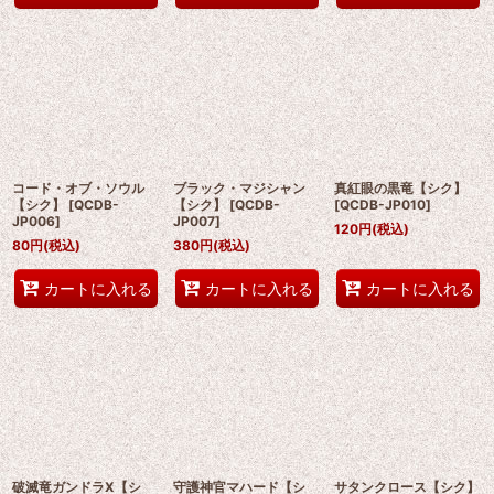
コード・オブ・ソウル
ブラック・マジシャン
真紅眼の黒竜【シク】
【シク】
[
QCDB-
【シク】
[
QCDB-
[
QCDB-JP010
]
JP006
]
JP007
]
120
円
(税込)
80
円
(税込)
380
円
(税込)
カートに入れる
カートに入れる
カートに入れる
破滅竜ガンドラX【シ
守護神官マハード【シ
サタンクロース【シク】