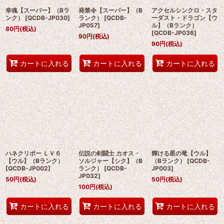
幸魂【スーパー】（Bラ
発禁令【スーパー】（B
アクセルシンクロ・スタ
ンク）
[
QCDB-JP030
]
ランク）
[
QCDB-
ーダスト・ドラゴン【ウ
JP057
]
ル】（Bランク）
80
円
(税込)
[
QCDB-JP036
]
90
円
(税込)
90
円
(税込)
カートに入れる
カートに入れる
カートに入れる
ハネクリボー ＬＶ６
伝説の剣闘士 カオス・
輝ける星の竜【ウル】
【ウル】（Bランク）
ソルジャー【シク】（B
（Bランク）
[
QCDB-
[
QCDB-JP002
]
ランク）
[
QCDB-
JP003
]
JP032
]
50
円
(税込)
50
円
(税込)
100
円
(税込)
カートに入れる
カートに入れる
カートに入れる