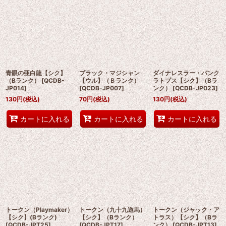
青眼の亜白龍【シク】
ブラック・マジシャン
ダイナレスラー・パンク
（Bランク）
[
QCDB-
【ウル】（Ｂランク）
ラトプス【シク】（Bラ
JP014
]
[
QCDB-JP007
]
ンク）
[
QCDB-JP023
]
130
円
(税込)
70
円
(税込)
130
円
(税込)
カートに入れる
カートに入れる
カートに入れる
トークン（Playmaker）
トークン（九十九遊馬）
トークン（ジャック・ア
【シク】(Bランク)
【シク】（Bランク）
トラス）【シク】（Bラ
[
QCDB-JPT25
]
[
QCDB-JPT17
]
ンク）
[
QCDB-JPT13
]