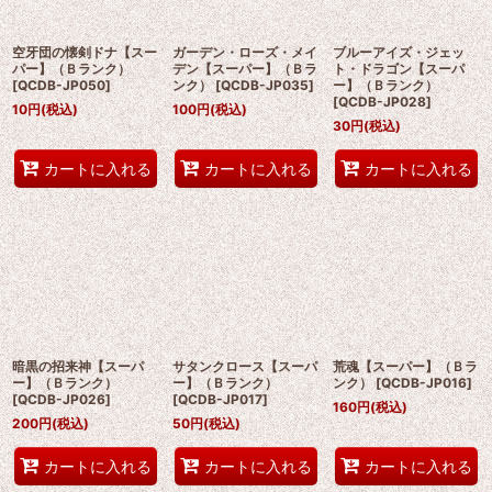
空牙団の懐剣ドナ【スー
ガーデン・ローズ・メイ
ブルーアイズ・ジェッ
パー】（Ｂランク）
デン【スーパー】（Ｂラ
ト・ドラゴン【スーパ
[
QCDB-JP050
]
ンク）
[
QCDB-JP035
]
ー】（Ｂランク）
[
QCDB-JP028
]
10
円
(税込)
100
円
(税込)
30
円
(税込)
カートに入れる
カートに入れる
カートに入れる
暗黒の招来神【スーパ
サタンクロース【スーパ
荒魂【スーパー】（Ｂラ
ー】（Ｂランク）
ー】（Ｂランク）
ンク）
[
QCDB-JP016
]
[
QCDB-JP026
]
[
QCDB-JP017
]
160
円
(税込)
200
円
(税込)
50
円
(税込)
カートに入れる
カートに入れる
カートに入れる