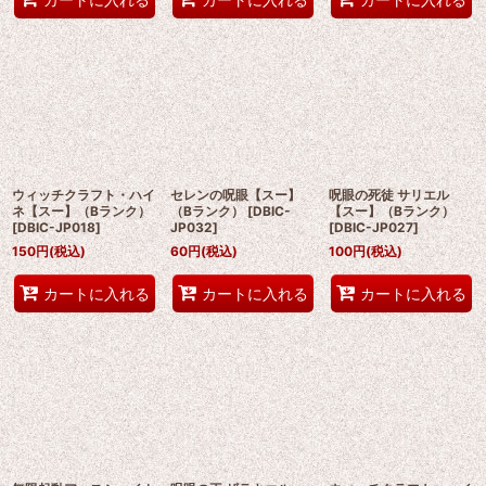
ウィッチクラフト・ハイ
セレンの呪眼【スー】
呪眼の死徒 サリエル
ネ【スー】（Bランク）
（Bランク）
[
DBIC-
【スー】（Bランク）
[
DBIC-JP018
]
JP032
]
[
DBIC-JP027
]
150
円
(税込)
60
円
(税込)
100
円
(税込)
カートに入れる
カートに入れる
カートに入れる