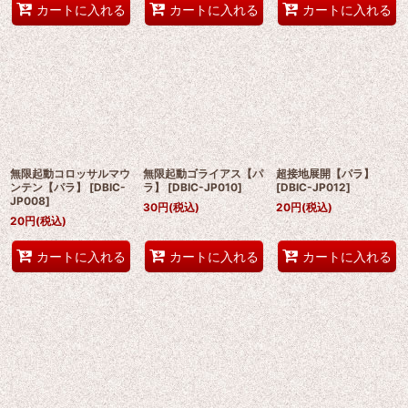
カートに入れる
カートに入れる
カートに入れる
無限起動コロッサルマウ
無限起動ゴライアス【パ
超接地展開【パラ】
ンテン【パラ】
[
DBIC-
ラ】
[
DBIC-JP010
]
[
DBIC-JP012
]
JP008
]
30
円
(税込)
20
円
(税込)
20
円
(税込)
カートに入れる
カートに入れる
カートに入れる