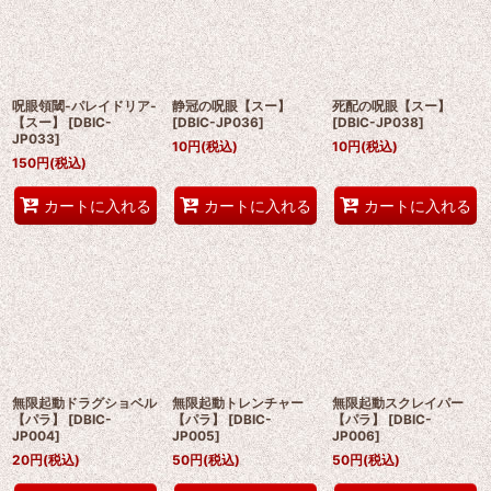
呪眼領閾-パレイドリア-
静冠の呪眼【スー】
死配の呪眼【スー】
【スー】
[
DBIC-
[
DBIC-JP036
]
[
DBIC-JP038
]
JP033
]
10
円
(税込)
10
円
(税込)
150
円
(税込)
カートに入れる
カートに入れる
カートに入れる
無限起動ドラグショベル
無限起動トレンチャー
無限起動スクレイパー
【パラ】
[
DBIC-
【パラ】
[
DBIC-
【パラ】
[
DBIC-
JP004
]
JP005
]
JP006
]
20
円
(税込)
50
円
(税込)
50
円
(税込)