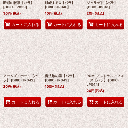
断罪の呪眼【パラ】
対峙するG【パラ】
ジュラゲド【パラ】
[
DBIC-JP039
]
[
DBIC-JP040
]
[
DBIC-JP041
]
30
円
(税込)
10
円
(税込)
20
円
(税込)
カートに入れる
カートに入れる
カートに入れる
アームズ・ホール【パ
魔法族の里【パラ】
RUM-アストラル・フォ
ラ】
[
DBIC-JP042
]
[
DBIC-JP043
]
ース【パラ】
[
DBIC-
JP044
]
20
円
(税込)
100
円
(税込)
20
円
(税込)
カートに入れる
カートに入れる
カートに入れる