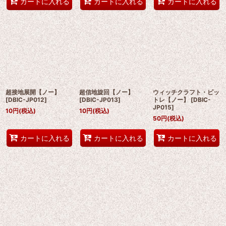
カートに入れる
カートに入れる
カートに入れる
超接地展開【ノー】
超信地旋回【ノー】
ウィッチクラフト・ピッ
[
DBIC-JP012
]
[
DBIC-JP013
]
トレ【ノー】
[
DBIC-
JP015
]
10
円
(税込)
10
円
(税込)
50
円
(税込)
カートに入れる
カートに入れる
カートに入れる