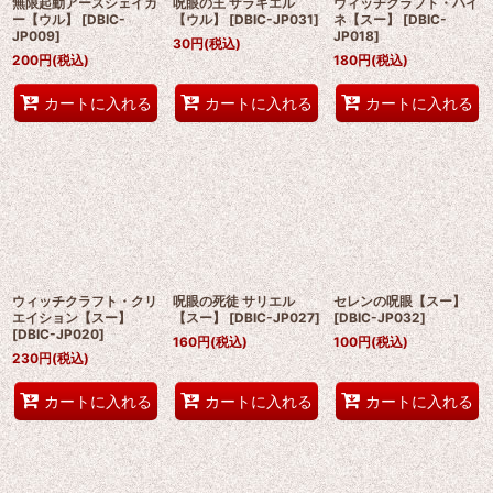
無限起動アースシェイカ
呪眼の王 ザラキエル
ウィッチクラフト・ハイ
ー【ウル】
[
DBIC-
【ウル】
[
DBIC-JP031
]
ネ【スー】
[
DBIC-
JP009
]
JP018
]
30
円
(税込)
200
円
(税込)
180
円
(税込)
カートに入れる
カートに入れる
カートに入れる
ウィッチクラフト・クリ
呪眼の死徒 サリエル
セレンの呪眼【スー】
エイション【スー】
【スー】
[
DBIC-JP027
]
[
DBIC-JP032
]
[
DBIC-JP020
]
160
円
(税込)
100
円
(税込)
230
円
(税込)
カートに入れる
カートに入れる
カートに入れる