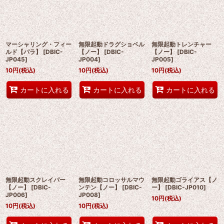
マーシャリング・フィー
無限起動ドラグショベル
無限起動トレンチャー
ルド【パラ】
[
DBIC-
【ノー】
[
DBIC-
【ノー】
[
DBIC-
JP045
]
JP004
]
JP005
]
10
円
(税込)
10
円
(税込)
10
円
(税込)
カートに入れる
カートに入れる
カートに入れる
無限起動スクレイパー
無限起動コロッサルマウ
無限起動ゴライアス【ノ
【ノー】
[
DBIC-
ンテン【ノー】
[
DBIC-
ー】
[
DBIC-JP010
]
JP006
]
JP008
]
10
円
(税込)
10
円
(税込)
10
円
(税込)