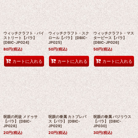
ウィッチクラフト・バイ
ウィッチクラフト・スク
ウィッチクラフト・マス
ストリート【パラ】
ロール【パラ】
[
DBIC-
ターピース【パラ】
[
DBIC-JP024
]
JP025
]
[
DBIC-JP026
]
80
円
(税込)
50
円
(税込)
50
円
(税込)
カートに入れる
カートに入れる
カートに入れる
呪眼の死徒 メドゥサ
呪眼の眷属 カトブレパ
呪眼の眷属 バジリウス
【パラ】
[
DBIC-
ス【パラ】
[
DBIC-
【パラ】
[
DBIC-
JP028
]
JP029
]
JP030
]
20
円
(税込)
20
円
(税込)
30
円
(税込)