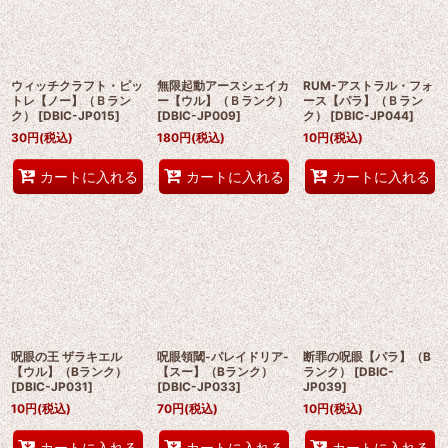
絞り込む
ウィッチクラフト・ピッ
無限起動アースシェイカ
RUM-アストラル・フォ
トレ【ノー】（Ｂラン
ー【ウル】（Ｂランク）
ース【パラ】（Ｂラン
ク）
[
DBIC-JP015
]
[
DBIC-JP009
]
ク）
[
DBIC-JP044
]
30
円
(税込)
180
円
(税込)
10
円
(税込)
カートに入れる
カートに入れる
カートに入れる
呪眼の王 ザラキエル
呪眼領閾-パレイドリア-
断罪の呪眼【パラ】（B
【ウル】（Bランク）
【スー】（Bランク）
ランク）
[
DBIC-
[
DBIC-JP031
]
[
DBIC-JP033
]
JP039
]
10
円
(税込)
70
円
(税込)
10
円
(税込)
カートに入れる
カートに入れる
カートに入れる