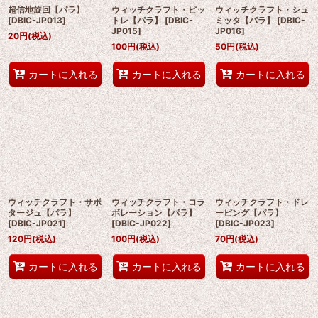
超信地旋回【パラ】
ウィッチクラフト・ピッ
ウィッチクラフト・シュ
[
DBIC-JP013
]
トレ【パラ】
[
DBIC-
ミッタ【パラ】
[
DBIC-
JP015
]
JP016
]
20
円
(税込)
100
円
(税込)
50
円
(税込)
カートに入れる
カートに入れる
カートに入れる
ウィッチクラフト・サボ
ウィッチクラフト・コラ
ウィッチクラフト・ドレ
タージュ【パラ】
ボレーション【パラ】
ーピング【パラ】
[
DBIC-JP021
]
[
DBIC-JP022
]
[
DBIC-JP023
]
120
円
(税込)
100
円
(税込)
70
円
(税込)
カートに入れる
カートに入れる
カートに入れる