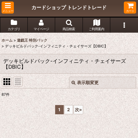
カードショップ トレンドトレード
メニュー
カート
カテゴリ
マイページ
商品検索
ご利用案内
ホーム
>
遊戯王 特別パック
>
デッキビルドパック-インフィニティ・チェイサーズ【DBIC】
デッキビルドパック-インフィニティ・チェイサーズ
【DBIC】
表示順変更
閉じる
87
件
表示数
:
1
2
次
»
在庫あり
並び順
: