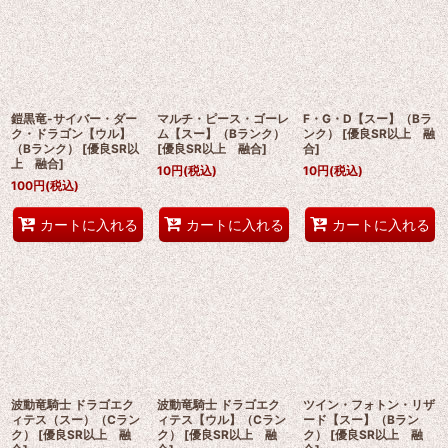
鎧黒竜-サイバー・ダー
マルチ・ピース・ゴーレ
F・G・D【スー】（Bラ
ク・ドラゴン【ウル】
ム【スー】（Bランク）
ンク）
[
優良SR以上 融
（Bランク）
[
優良SR以
[
優良SR以上 融合
]
合
]
上 融合
]
10
円
(税込)
10
円
(税込)
100
円
(税込)
カートに入れる
カートに入れる
カートに入れる
波動竜騎士 ドラゴエク
波動竜騎士 ドラゴエク
ツイン・フォトン・リザ
ィテス（スー）（Cラン
ィテス【ウル】（Cラン
ード【スー】（Bラン
ク）
[
優良SR以上 融
ク）
[
優良SR以上 融
ク）
[
優良SR以上 融