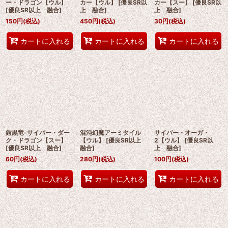
ー・ドラゴン【ウル】
カー【ウル】
[
優良SR以
カー【スー】
[
優良SR以
[
優良SR以上 融合
]
上 融合
]
上 融合
]
150
円
(税込)
450
円
(税込)
30
円
(税込)
カートに入れる
カートに入れる
カートに入れる
鎧黒竜-サイバー・ダー
混沌幻魔アーミタイル
サイバー・オーガ・
ク・ドラゴン【スー】
【ウル】
[
優良SR以上
2【ウル】
[
優良SR以
[
優良SR以上 融合
]
融合
]
上 融合
]
60
円
(税込)
280
円
(税込)
100
円
(税込)
カートに入れる
カートに入れる
カートに入れる