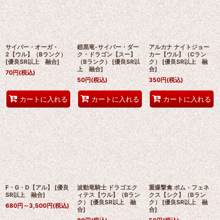
サイバー・オーガ・
鎧黒竜-サイバー・ダー
アルカナ ナイトジョー
2【ウル】（Bランク）
ク・ドラゴン【スー】
カー【ウル】（Cラン
[
優良SR以上 融合
]
（Bランク）
[
優良SR以
ク）
[
優良SR以上 融
上 融合
]
合
]
70
円
(税込)
50
円
(税込)
350
円
(税込)
カートに入れる
カートに入れる
カートに入れる
F・G・D【アル】
[
優良
波動竜騎士 ドラゴエク
重爆撃禽 ボム・フェネ
SR以上 融合
]
ィテス【ウル】（Bラン
クス【シク】（Bラン
ク）
[
優良SR以上 融
ク）
[
優良SR以上 融
680
円
～3,500
円
(税込)
合
]
合
]