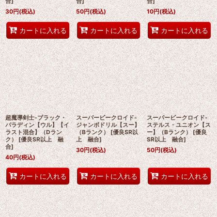
合
]
合
]
合
]
30
円
(税込)
50
円
(税込)
10
円
(税込)
カートに入れる
カートに入れる
カートに入れる
超魔導剣士-ブラック・
スーパービークロイド-
スーパービークロイド-
パラディン【ウル】【イ
ジャンボドリル【スー】
ステルス・ユニオン【ス
ラスト混合】（Dラン
（Bランク）
[
優良SR以
ー】（Bランク）
[
優良
ク）
[
優良SR以上 融
上 融合
]
SR以上 融合
]
合
]
30
円
(税込)
50
円
(税込)
40
円
(税込)
カートに入れる
カートに入れる
カートに入れる