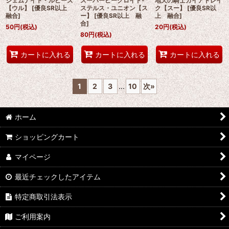
ジェムナイト・ルビーズ
スーパービークロイド-
地天の騎士ガイアドレイ
【ウル】
[
優良SR以上
ステルス・ユニオン【ス
ク【スー】
[
優良SR以
融合
]
ー】
[
優良SR以上 融
上 融合
]
合
]
50
円
(税込)
20
円
(税込)
80
円
(税込)
カートに入れる
カートに入れる
カートに入れる
1
2
3
...
10
次
»
ホーム
ショッピングカート
マイページ
最近チェックしたアイテム
特定商取引法表示
ご利用案内