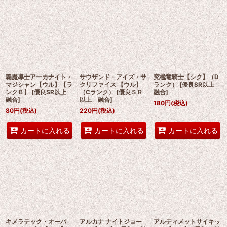
覇魔導士アーカナイト・
サウザンド・アイズ・サ
究極竜騎士【シク】（D
マジシャン【ウル】【ラ
クリファイス 【ウル】
ランク）
[
優良SR以上
ンクＢ】
[
優良SR以上
（Cランク）
[
優良ＳＲ
融合
]
融合
]
以上 融合
]
180
円
(税込)
80
円
(税込)
220
円
(税込)
カートに入れる
カートに入れる
カートに入れる
キメラテック・オーバ
アルカナ ナイトジョー
アルティメットサイキッ