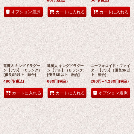
80
円
(税込)
50
円
(税込)
オプション選択
カートに入れる
カートに入れる
竜魔人 キングドラグー
竜魔人 キングドラグー
ユーフォロイド・ファイ
ン【アル】（Cランク）
ン【アル】（Ｂランク）
ター【アル】
[
優良SR以
[
優良SR以上 融合
]
[
優良SR以上 融合
]
上 融合
]
480
円
(税込)
680
円
(税込)
280
円
～1,280
円
(税込)
オプション選択
カートに入れる
カートに入れる