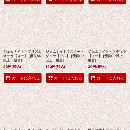
ジェムナイト・プリズム
ジェムナイトマスター・
ジェムナイト・マディラ
オーラ【スー】
[
優良SR
ダイヤ【ウル】
[
優良SR
【スー】
[
優良SR以上
以上 融合
]
以上 融合
]
融合
]
20
円
(税込)
120
円
(税込)
30
円
(税込)
カートに入れる
カートに入れる
カートに入れる