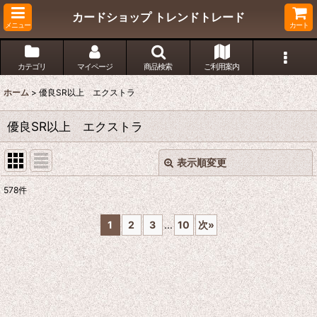
カードショップ トレンドトレード
メニュー
カート
カテゴリ
マイページ
商品検索
ご利用案内
ホーム
>
優良SR以上 エクストラ
優良SR以上 エクストラ
表示順変更
閉じる
578
件
サブカテゴリ
:
1
2
3
...
10
次
»
表示数
:
在庫あり
並び順
: