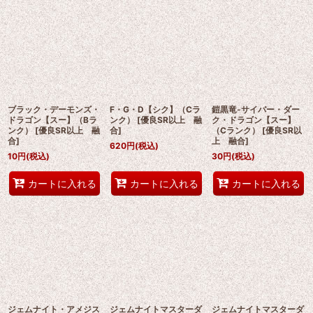
ブラック・デーモンズ・
F・G・D【シク】（Cラ
鎧黒竜-サイバー・ダー
ドラゴン【スー】（Bラ
ンク）
[
優良SR以上 融
ク・ドラゴン【スー】
ンク）
[
優良SR以上 融
合
]
（Cランク）
[
優良SR以
合
]
上 融合
]
620
円
(税込)
10
円
(税込)
30
円
(税込)
カートに入れる
カートに入れる
カートに入れる
ジェムナイト・アメジス
ジェムナイトマスターダ
ジェムナイトマスターダ