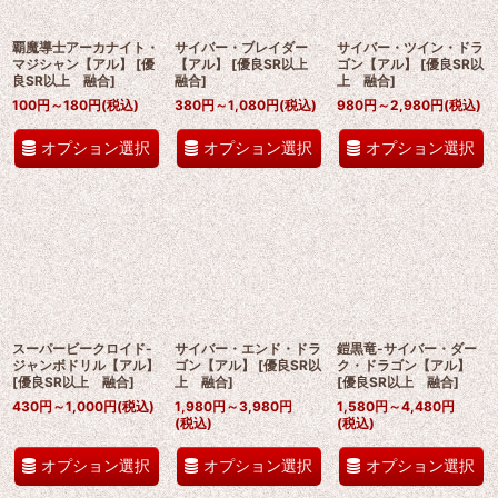
覇魔導士アーカナイト・
サイバー・ブレイダー
サイバー・ツイン・ドラ
マジシャン【アル】
[
優
【アル】
[
優良SR以上
ゴン【アル】
[
優良SR以
良SR以上 融合
]
融合
]
上 融合
]
100
円
～180
円
(税込)
380
円
～1,080
円
(税込)
980
円
～2,980
円
(税込)
オプション選択
オプション選択
オプション選択
スーパービークロイド-
サイバー・エンド・ドラ
鎧黒竜-サイバー・ダー
ジャンボドリル【アル】
ゴン【アル】
[
優良SR以
ク・ドラゴン【アル】
[
優良SR以上 融合
]
上 融合
]
[
優良SR以上 融合
]
430
円
～1,000
円
(税込)
1,980
円
～3,980
円
1,580
円
～4,480
円
(税込)
(税込)
オプション選択
オプション選択
オプション選択