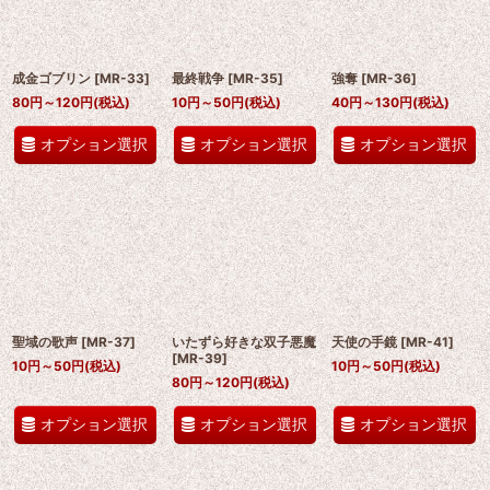
成金ゴブリン
[
MR-33
]
最終戦争
[
MR-35
]
強奪
[
MR-36
]
80
円
～120
円
(税込)
10
円
～50
円
(税込)
40
円
～130
円
(税込)
オプション選択
オプション選択
オプション選択
聖域の歌声
[
MR-37
]
いたずら好きな双子悪魔
天使の手鏡
[
MR-41
]
[
MR-39
]
10
円
～50
円
(税込)
10
円
～50
円
(税込)
80
円
～120
円
(税込)
オプション選択
オプション選択
オプション選択