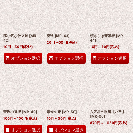
移り気な仕立屋
[
MR-
突進
[
MR-43
]
頼もしき守護者
[
MR-
42
]
44
]
20
円
～60
円
(税込)
10
円
～50
円
(税込)
10
円
～50
円
(税込)
オプション選択
オプション選択
オプション選択
苦渋の選択
[
MR-49
]
毒蛇の牙
[
MR-50
]
六芒星の呪縛【パラ】
[
MR-06
]
100
円
～150
円
(税込)
10
円
～50
円
(税込)
870
円
～1,050
円
(税込)
オプション選択
オプション選択