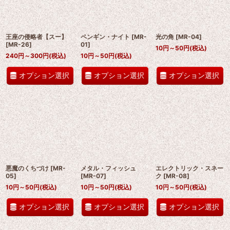
王座の侵略者【スー】
ペンギン・ナイト
[
MR-
光の角
[
MR-04
]
[
MR-26
]
01
]
10
円
～50
円
(税込)
240
円
～300
円
(税込)
10
円
～50
円
(税込)
オプション選択
オプション選択
オプション選択
悪魔のくちづけ
[
MR-
メタル・フィッシュ
エレクトリック・スネー
05
]
[
MR-07
]
ク
[
MR-08
]
10
円
～50
円
(税込)
10
円
～50
円
(税込)
10
円
～50
円
(税込)
オプション選択
オプション選択
オプション選択