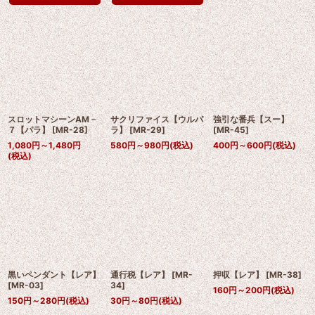
スロットマシーンAM－
サクリファイス【ウルパ
強引な番兵【スー】
７【パラ】
[
MR-28
]
ラ】
[
MR-29
]
[
MR-45
]
1,080
円
～1,480
円
580
円
～980
円
(税込)
400
円
～600
円
(税込)
(税込)
黒いペンダント【レア】
通行税【レア】
[
MR-
押収【レア】
[
MR-38
]
[
MR-03
]
34
]
160
円
～200
円
(税込)
150
円
～280
円
(税込)
30
円
～80
円
(税込)