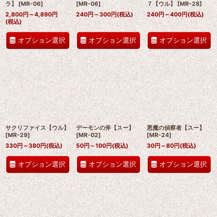
ラ】
[
MR-06
]
[
MR-06
]
７【ウル】
[
MR-28
]
2,800
円
～4,890
円
240
円
～300
円
(税込)
240
円
～400
円
(税込)
(税込)
オプション選択
オプション選択
オプション選択
サクリファイス【ウル】
デーモンの斧【スー】
悪魔の偵察者【スー】
[
MR-29
]
[
MR-02
]
[
MR-24
]
330
円
～380
円
(税込)
50
円
～100
円
(税込)
30
円
～80
円
(税込)
オプション選択
オプション選択
オプション選択