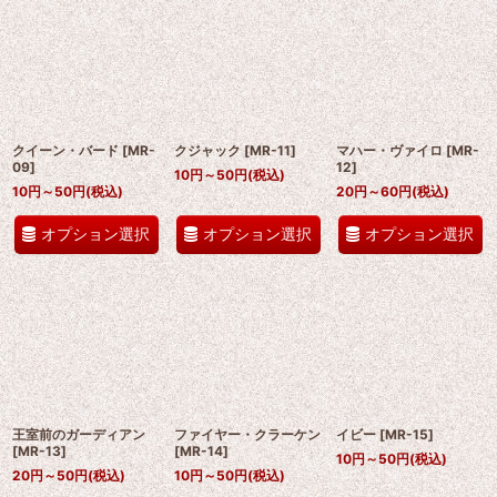
クイーン・バード
[
MR-
クジャック
[
MR-11
]
マハー・ヴァイロ
[
MR-
09
]
12
]
10
円
～50
円
(税込)
10
円
～50
円
(税込)
20
円
～60
円
(税込)
オプション選択
オプション選択
オプション選択
王室前のガーディアン
ファイヤー・クラーケン
イビー
[
MR-15
]
[
MR-13
]
[
MR-14
]
10
円
～50
円
(税込)
20
円
～50
円
(税込)
10
円
～50
円
(税込)