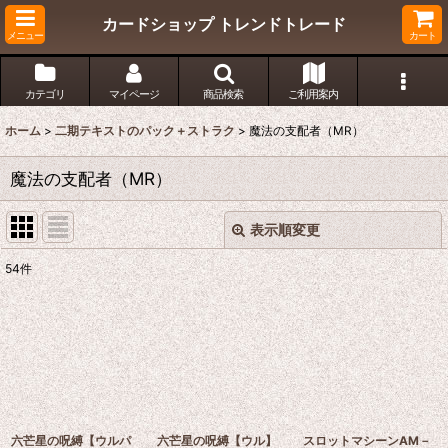
カードショップ トレンドトレード
メニュー
カート
カテゴリ
マイページ
商品検索
ご利用案内
ホーム
>
二期テキストのパック＋ストラク
>
魔法の支配者（MR）
魔法の支配者（MR）
表示順変更
閉じる
54
件
表示数
:
在庫あり
並び順
:
絞り込む
六芒星の呪縛【ウルパ
六芒星の呪縛【ウル】
スロットマシーンAM－