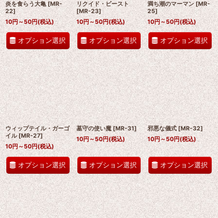
炎を食らう大亀
[
MR-
リクイド・ビースト
満ち潮のマーマン
[
MR-
22
]
[
MR-23
]
25
]
10
円
～50
円
(税込)
10
円
～50
円
(税込)
10
円
～50
円
(税込)
オプション選択
オプション選択
オプション選択
ウィップテイル・ガーゴ
墓守の使い魔
[
MR-31
]
邪悪な儀式
[
MR-32
]
イル
[
MR-27
]
10
円
～50
円
(税込)
10
円
～50
円
(税込)
10
円
～50
円
(税込)
オプション選択
オプション選択
オプション選択