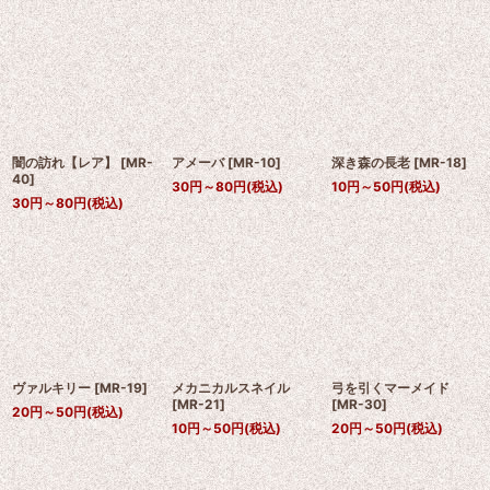
闇の訪れ【レア】
[
MR-
アメーバ
[
MR-10
]
深き森の長老
[
MR-18
]
40
]
30
円
～80
円
(税込)
10
円
～50
円
(税込)
30
円
～80
円
(税込)
ヴァルキリー
[
MR-19
]
メカニカルスネイル
弓を引くマーメイド
[
MR-21
]
[
MR-30
]
20
円
～50
円
(税込)
10
円
～50
円
(税込)
20
円
～50
円
(税込)