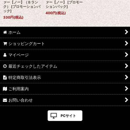
ァー【ノー】（Ｂラン
ァー【ノー】
[
プロモー
ク）
[
プロモーションパ
ションパック
]
ック
]
400
円
(税込)
330
円
(税込)
ホーム
ショッピングカート
マイページ
最近チェックしたアイテム
特定商取引法表示
ご利用案内
お問い合わせ
PCサイト