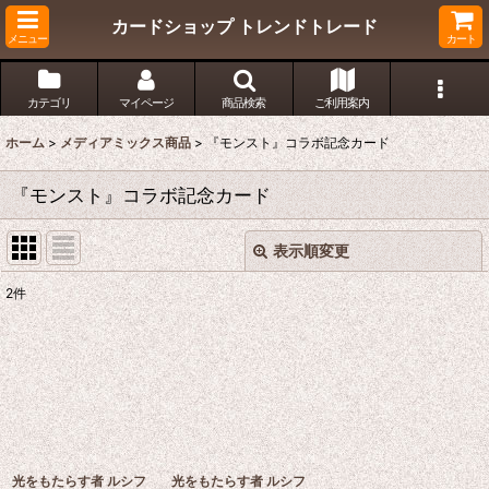
カードショップ トレンドトレード
メニュー
カート
カテゴリ
マイページ
商品検索
ご利用案内
ホーム
>
メディアミックス商品
>
『モンスト』コラボ記念カード
『モンスト』コラボ記念カード
表示順変更
閉じる
2
件
表示数
:
在庫あり
並び順
:
絞り込む
光をもたらす者 ルシフ
光をもたらす者 ルシフ