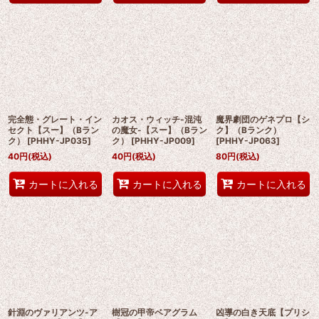
完全態・グレート・イン
カオス・ウィッチ-混沌
魔界劇団のゲネプロ【シ
セクト【スー】（Bラン
の魔女-【スー】（Bラン
ク】（Bランク）
ク）
[
PHHY-JP035
]
ク）
[
PHHY-JP009
]
[
PHHY-JP063
]
40
円
(税込)
40
円
(税込)
80
円
(税込)
カートに入れる
カートに入れる
カートに入れる
針淵のヴァリアンツ-ア
樹冠の甲帝ベアグラム
凶導の白き天底【プリシ