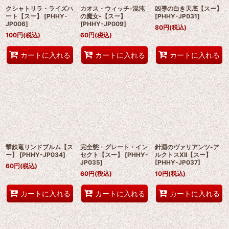
クシャトリラ・ライズハ
カオス・ウィッチ-混沌
凶導の白き天底【スー】
ート【スー】
[
PHHY-
の魔女-【スー】
[
PHHY-JP031
]
JP006
]
[
PHHY-JP009
]
80
円
(税込)
100
円
(税込)
60
円
(税込)
カートに入れる
カートに入れる
カートに入れる
撃鉄竜リンドブルム【ス
完全態・グレート・イン
針淵のヴァリアンツ-ア
ー】
[
PHHY-JP034
]
セクト【スー】
[
PHHY-
ルクトスXII【スー】
JP035
]
[
PHHY-JP037
]
60
円
(税込)
60
円
(税込)
10
円
(税込)
カートに入れる
カートに入れる
カートに入れる