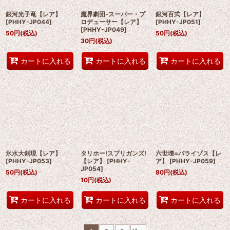
銀河光子竜【レア】
魔界劇団-スーパー・プ
銀河百式【レア】
[
PHHY-JP044
]
ロデューサー【レア】
[
PHHY-JP051
]
[
PHHY-JP049
]
50
円
(税込)
50
円
(税込)
30
円
(税込)
カートに入れる
カートに入れる
カートに入れる
氷水大剣現【レア】
タリホー!スプリガンズ!
六世壊=パライゾス【レ
[
PHHY-JP053
]
【レア】
[
PHHY-
ア】
[
PHHY-JP059
]
JP054
]
50
円
(税込)
80
円
(税込)
10
円
(税込)
カートに入れる
カートに入れる
カートに入れる