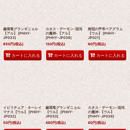
赫焉竜グランギニョル
カオス・デーモン-混沌
樹冠の甲帝ベアグラム
【アル】
[
PHHY-
の魔神-【アル】
【ウル】
[
PHHY-
JP033
]
[
PHHY-JP039
]
JP021
]
650
円
(税込)
150
円
(税込)
60
円
(税込)
カートに入れる
カートに入れる
カートに入れる
イビリチュア・ネーレイ
赫焉竜グランギニョル
カオス・デーモン-混沌
マナス【ウル】
[
PHHY-
【ウル】
[
PHHY-
の魔神-【ウル】
JP032
]
JP033
]
[
PHHY-JP039
]
50
円
(税込)
480
円
(税込)
60
円
(税込)