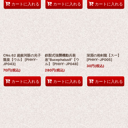
カートに入れる
カートに入れる
カートに入れる
CNo.62 超銀河眼の光子
鉄獣式強襲機動兵装
深淵の相剣龍【スー】
龍皇【ウル】
[
PHHY-
改“BucephalusII”【ウ
[
PHHY-JP005
]
JP043
]
ル】
[
PHHY-JP048
]
30
円
(税込)
70
円
(税込)
280
円
(税込)
カートに入れる
カートに入れる
カートに入れる