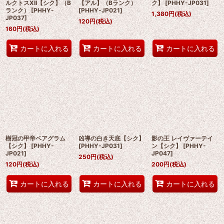
ルクトスXII【シク】（B
【アル】（Bランク）
ク】
[
PHHY-JP031
]
ランク）
[
PHHY-
[
PHHY-JP021
]
1,380
円
(税込)
JP037
]
120
円
(税込)
160
円
(税込)
カートに入れる
カートに入れる
カートに入れる
樹冠の甲帝ベアグラム
凶導の白き天底【シク】
影の王 レイヴァーテイ
【シク】
[
PHHY-
[
PHHY-JP031
]
ン【シク】
[
PHHY-
JP021
]
JP047
]
250
円
(税込)
120
円
(税込)
200
円
(税込)
カートに入れる
カートに入れる
カートに入れる