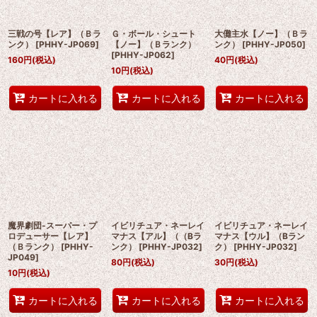
三戦の号【レア】（Ｂラ
Ｇ・ボール・シュート
大儺主水【ノー】（Ｂラ
ンク）
[
PHHY-JP069
]
【ノー】（Ｂランク）
ンク）
[
PHHY-JP050
]
[
PHHY-JP062
]
160
円
(税込)
40
円
(税込)
10
円
(税込)
カートに入れる
カートに入れる
カートに入れる
魔界劇団-スーパー・プ
イビリチュア・ネーレイ
イビリチュア・ネーレイ
ロデューサー【レア】
マナス【アル】（（Bラ
マナス【ウル】（Bラン
（Ｂランク）
[
PHHY-
ンク）
[
PHHY-JP032
]
ク）
[
PHHY-JP032
]
JP049
]
80
円
(税込)
30
円
(税込)
10
円
(税込)
カートに入れる
カートに入れる
カートに入れる