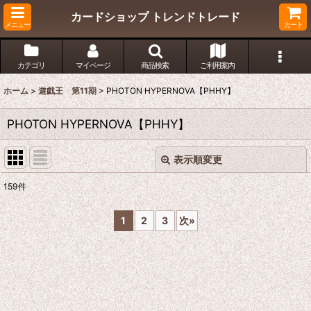
カードショップ トレンドトレード
メニュー
カート
カテゴリ
マイページ
商品検索
ご利用案内
ホーム
>
遊戯王 第11期
>
PHOTON HYPERNOVA【PHHY】
PHOTON HYPERNOVA【PHHY】
表示順変更
閉じる
159
件
表示数
:
1
2
3
次
»
在庫あり
並び順
:
絞り込む