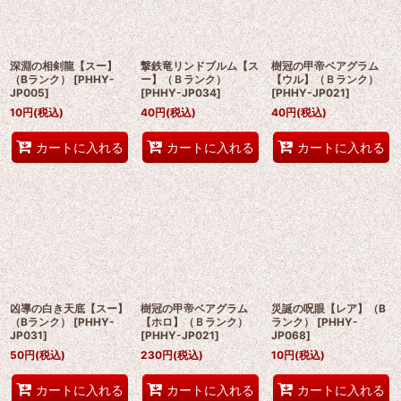
深淵の相剣龍【スー】
撃鉄竜リンドブルム【ス
樹冠の甲帝ベアグラム
（Bランク）
[
PHHY-
ー】（Ｂランク）
【ウル】（Ｂランク）
JP005
]
[
PHHY-JP034
]
[
PHHY-JP021
]
10
円
(税込)
40
円
(税込)
40
円
(税込)
カートに入れる
カートに入れる
カートに入れる
凶導の白き天底【スー】
樹冠の甲帝ベアグラム
災誕の呪眼【レア】（B
（Bランク）
[
PHHY-
【ホロ】（Ｂランク）
ランク）
[
PHHY-
JP031
]
[
PHHY-JP021
]
JP068
]
50
円
(税込)
230
円
(税込)
10
円
(税込)
カートに入れる
カートに入れる
カートに入れる