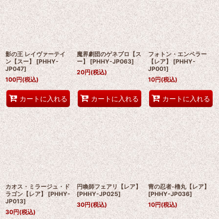
影の王 レイヴァーテイ
魔界劇団のゲネプロ【ス
フォトン・エンペラー
ン【スー】
[
PHHY-
ー】
[
PHHY-JP063
]
【レア】
[
PHHY-
JP047
]
JP001
]
20
円
(税込)
100
円
(税込)
10
円
(税込)
カートに入れる
カートに入れる
カートに入れる
カオス・ミラージュ・ド
円喚師フェアリ【レア】
冑の忍者-櫓丸【レア】
ラゴン【レア】
[
PHHY-
[
PHHY-JP025
]
[
PHHY-JP036
]
JP013
]
30
円
(税込)
10
円
(税込)
30
円
(税込)