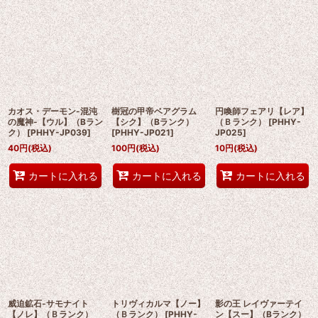
カオス・デーモン-混沌
樹冠の甲帝ベアグラム
円喚師フェアリ【レア】
の魔神-【ウル】（Bラン
【シク】（Bランク）
（Ｂランク）
[
PHHY-
ク）
[
PHHY-JP039
]
[
PHHY-JP021
]
JP025
]
40
円
(税込)
100
円
(税込)
10
円
(税込)
カートに入れる
カートに入れる
カートに入れる
威迫鉱石-サモナイト
トリヴィカルマ【ノー】
影の王 レイヴァーテイ
【ノレ】（Ｂランク）
（Ｂランク）
[
PHHY-
ン【スー】（Bランク）