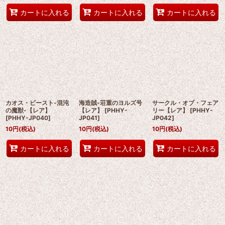
カートに入れる
カートに入れる
カートに入れる
カオス・ビースト-混沌
海造賊-荘重のヨルズ号
サークル・オブ・フェア
の魔獣-【レア】
【レア】
[
PHHY-
リー【レア】
[
PHHY-
[
PHHY-JP040
]
JP041
]
JP042
]
10
円
(税込)
10
円
(税込)
10
円
(税込)
カートに入れる
カートに入れる
カートに入れる