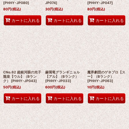
[
PHHY-JP080
]
JP074
]
[
PHHY-JP047
]
80
円
(税込)
30
円
(税込)
80
円
(税込)
カートに入れる
カートに入れる
カートに入れる
CNo.62 超銀河眼の光子
赫焉竜グランギニョル
魔界劇団のゲネプロ【ス
龍皇【ウル】（Bラン
【アル】（Bランク）
ー】（Bランク）
ク）
[
PHHY-JP043
]
[
PHHY-JP033
]
[
PHHY-JP063
]
50
円
(税込)
600
円
(税込)
10
円
(税込)
カートに入れる
カートに入れる
カートに入れる