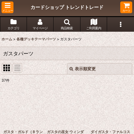
カードショップ トレンドトレード
メニュー
カート
カテゴリ
マイページ
商品検索
ご利用案内
ホーム
>
各種デッキテーマパーツ
>
ガスタパーツ
ガスタパーツ
表示順変更
閉じる
37
件
表示数
:
在庫あり
並び順
:
絞り込む
ガスタ・ガルド（Ｂラン
ガスタの巫女 ウィンダ
ダイガスタ・ファルコス