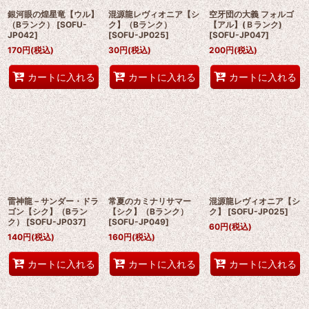
銀河眼の煌星竜【ウル】
混源龍レヴィオニア【シ
空牙団の大義 フォルゴ
（Bランク）
[
SOFU-
ク】（Bランク）
【アル】(Ｂランク)
JP042
]
[
SOFU-JP025
]
[
SOFU-JP047
]
170
円
(税込)
30
円
(税込)
200
円
(税込)
カートに入れる
カートに入れる
カートに入れる
雷神龍－サンダー・ドラ
常夏のカミナリサマー
混源龍レヴィオニア【シ
ゴン【シク】（Bラン
【シク】（Bランク）
ク】
[
SOFU-JP025
]
ク）
[
SOFU-JP037
]
[
SOFU-JP049
]
60
円
(税込)
140
円
(税込)
160
円
(税込)
カートに入れる
カートに入れる
カートに入れる