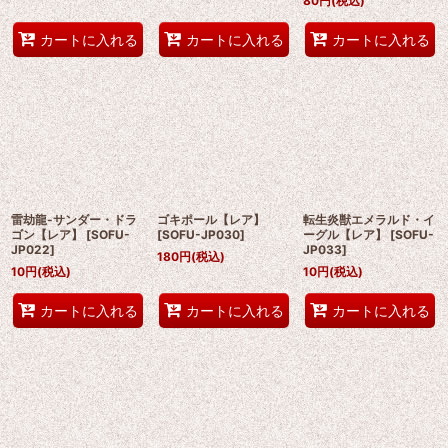
80
円
(税込)
カートに入れる
カートに入れる
カートに入れる
雷劫龍-サンダー・ドラ
ゴキポール【レア】
転生炎獣エメラルド・イ
ゴン【レア】
[
SOFU-
[
SOFU-JP030
]
ーグル【レア】
[
SOFU-
JP022
]
JP033
]
180
円
(税込)
10
円
(税込)
10
円
(税込)
カートに入れる
カートに入れる
カートに入れる