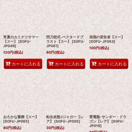
常夏のカミナリサマー
閃刀術式-ベクタードブ
深淵の宣告者【スー】
【スー】
[
SOFU-
ラスト【スー】
[
SOFU-
[
SOFU-JP063
]
JP049
]
JP061
]
100
円
(税込)
120
円
(税込)
80
円
(税込)
カートに入れる
カートに入れる
カートに入れる
おろかな重葬【スー】
転生炎獣Jジャガー【レ
雷電龍-サンダー・ドラ
[
SOFU-JP065
]
ア】
[
SOFU-JP005
]
ゴン【レア】
[
SOFU-
JP019
]
80
円
(税込)
30
円
(税込)