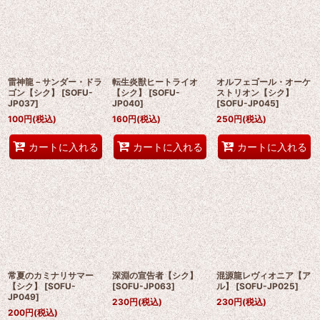
雷神龍－サンダー・ドラ
転生炎獣ヒートライオ
オルフェゴール・オーケ
ゴン【シク】
[
SOFU-
【シク】
[
SOFU-
ストリオン【シク】
JP037
]
JP040
]
[
SOFU-JP045
]
100
円
(税込)
160
円
(税込)
250
円
(税込)
カートに入れる
カートに入れる
カートに入れる
常夏のカミナリサマー
深淵の宣告者【シク】
混源龍レヴィオニア【ア
【シク】
[
SOFU-
[
SOFU-JP063
]
ル】
[
SOFU-JP025
]
JP049
]
230
円
(税込)
230
円
(税込)
200
円
(税込)