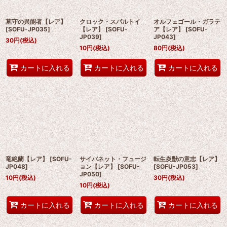
墓守の異能者【レア】
クロック・スパルトイ
オルフェゴール・ガラテ
[
SOFU-JP035
]
【レア】
[
SOFU-
ア【レア】
[
SOFU-
JP039
]
JP043
]
30
円
(税込)
10
円
(税込)
80
円
(税込)
カートに入れる
カートに入れる
カートに入れる
竜絶蘭【レア】
[
SOFU-
サイバネット・フュージ
転生炎獣の意志【レア】
JP048
]
ョン【レア】
[
SOFU-
[
SOFU-JP053
]
JP050
]
10
円
(税込)
30
円
(税込)
10
円
(税込)
カートに入れる
カートに入れる
カートに入れる