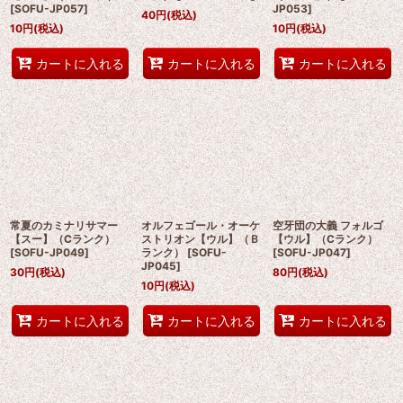
[
SOFU-JP057
]
JP053
]
40
円
(税込)
10
円
(税込)
10
円
(税込)
カートに入れる
カートに入れる
カートに入れる
常夏のカミナリサマー
オルフェゴール・オーケ
空牙団の大義 フォルゴ
【スー】（Cランク）
ストリオン【ウル】（Ｂ
【ウル】（Cランク）
[
SOFU-JP049
]
ランク）
[
SOFU-
[
SOFU-JP047
]
JP045
]
30
円
(税込)
80
円
(税込)
10
円
(税込)
カートに入れる
カートに入れる
カートに入れる