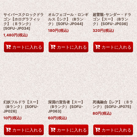
サイバースクロックドラ
オルフェゴール・ロンギ
超雷龍-サンダー・ドラ
ゴン【ホログラフィッ
ルス【シク】（Bラン
ゴン【スー】（Bラン
ク】（Ｂランク）
ク）
[
SOFU-JP044
]
ク）
[
SOFU-JP036
]
[
SOFU-JP034
]
180
円
(税込)
320
円
(税込)
1,480
円
(税込)
カートに入れる
カートに入れる
カートに入れる
幻妖フルドラ【スー】
深淵の宣告者【スー】
死魂融合【レア】（Ｂラ
（Bランク）
[
SOFU-
（Bランク）
[
SOFU-
ンク）
[
SOFU-JP075
]
JP026
]
JP063
]
80
円
(税込)
10
円
(税込)
60
円
(税込)
カートに入れる
カートに入れる
カートに入れる