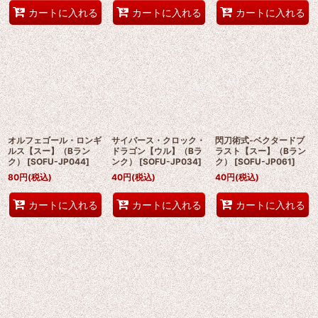
カートに入れる
カートに入れる
カートに入れる
オルフェゴール・ロンギ
サイバース・クロック・
閃刀術式-ベクタードブ
ルス【スー】（Bラン
ドラゴン【ウル】（Bラ
ラスト【スー】（Bラン
ク）
[
SOFU-JP044
]
ンク）
[
SOFU-JP034
]
ク）
[
SOFU-JP061
]
80
円
(税込)
40
円
(税込)
40
円
(税込)
カートに入れる
カートに入れる
カートに入れる