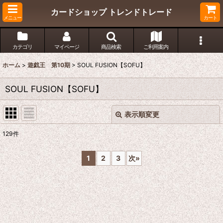
カードショップ トレンドトレード
メニュー
カート
カテゴリ
マイページ
商品検索
ご利用案内
ホーム
>
遊戯王 第10期
>
SOUL FUSION【SOFU】
SOUL FUSION【SOFU】
表示順変更
閉じる
129
件
表示数
:
1
2
3
次
»
在庫あり
並び順
:
絞り込む