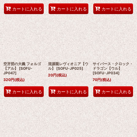
カートに入れる
カートに入れる
カートに入れる
空牙団の大義 フォルゴ
混源龍レヴィオニア【ウ
サイバース・クロック・
【アル】
[
SOFU-
ル】
[
SOFU-JP025
]
ドラゴン【ウル】
JP047
]
[
SOFU-JP034
]
20
円
(税込)
320
円
(税込)
70
円
(税込)
カートに入れる
カートに入れる
カートに入れる