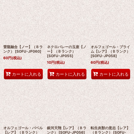
雷龍融合【ノー】（Ｂラ
ネクロバレーの玉座【ノ
オルフェゴール・プライ
ンク）
[
SOFU-JP060
]
ー】（Ｂランク）
ム【レア】（Ｂランク）
[
SOFU-JP055
]
[
SOFU-JP058
]
60
円
(税込)
10
円
(税込)
60
円
(税込)
カートに入れる
カートに入れる
カートに入れる
オルフェゴール・バベル
銀河天翔【レア】（Ｂラ
転生炎獣の意志【レア】
【レア】（Ｂランク）
ンク）
[
SOFU-JP056
]
（Ｂランク）
[
SOFU-