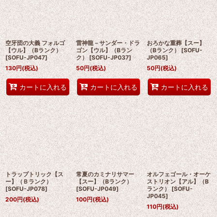
空牙団の大義 フォルゴ
雷神龍－サンダー・ドラ
おろかな重葬【スー】
【ウル】（Bランク）
ゴン【ウル】（Bラン
（Bランク）
[
SOFU-
[
SOFU-JP047
]
ク）
[
SOFU-JP037
]
JP065
]
130
円
(税込)
50
円
(税込)
50
円
(税込)
カートに入れる
カートに入れる
カートに入れる
トラップトリック【ス
常夏のカミナリサマー
オルフェゴール・オーケ
ー】（Ｂランク）
【スー】（Bランク）
ストリオン【アル】（B
[
SOFU-JP078
]
[
SOFU-JP049
]
ランク）
[
SOFU-
JP045
]
200
円
(税込)
100
円
(税込)
110
円
(税込)