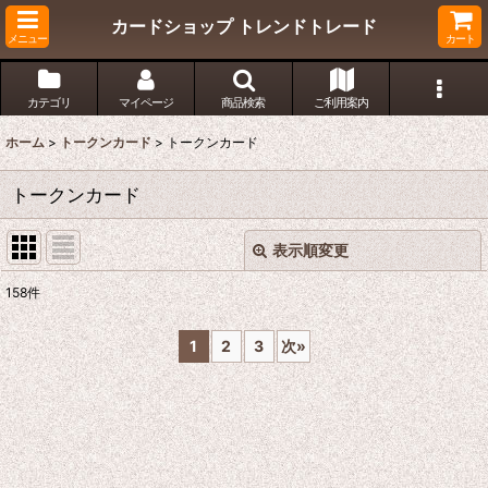
カードショップ トレンドトレード
メニュー
カート
カテゴリ
マイページ
商品検索
ご利用案内
ホーム
>
トークンカード
>
トークンカード
トークンカード
表示順変更
閉じる
158
件
表示数
:
1
2
3
次
»
在庫あり
並び順
:
絞り込む