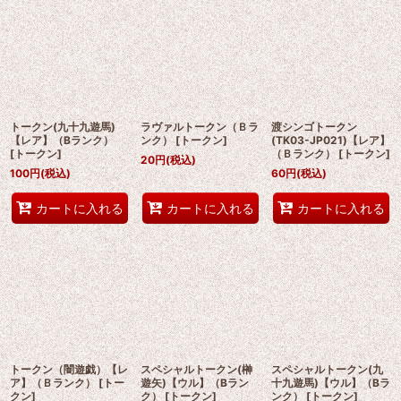
トークン(九十九遊馬)
ラヴァルトークン（Ｂラ
渡シンゴトークン
【レア】（Bランク）
ンク）
[
トークン
]
(TK03-JP021)【レア】
[
トークン
]
（Ｂランク）
[
トークン
]
20
円
(税込)
100
円
(税込)
60
円
(税込)
カートに入れる
カートに入れる
カートに入れる
トークン（闇遊戯）【レ
スペシャルトークン(榊
スペシャルトークン(九
ア】（Ｂランク）
[
トー
遊矢)【ウル】（Bラン
十九遊馬)【ウル】（Bラ
クン
]
ク）
[
トークン
]
ンク）
[
トークン
]