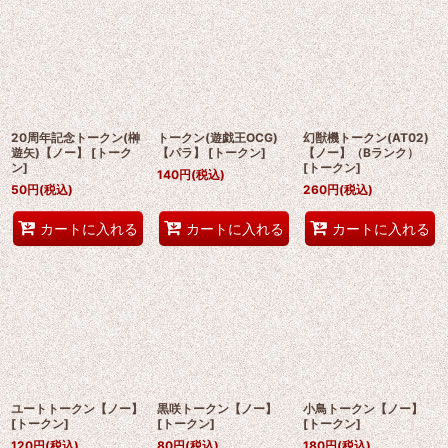
20周年記念トークン(榊
トークン(遊戯王OCG)
幻獣機トークン(AT02)
遊矢)【ノー】
[
トーク
【パラ】
[
トークン
]
【ノー】（Bランク）
ン
]
[
トークン
]
140
円
(税込)
50
円
(税込)
260
円
(税込)
カートに入れる
カートに入れる
カートに入れる
ユートトークン【ノー】
黒咲トークン【ノー】
小鳥トークン【ノー】
[
トークン
]
[
トークン
]
[
トークン
]
120
円
(税込)
80
円
(税込)
180
円
(税込)