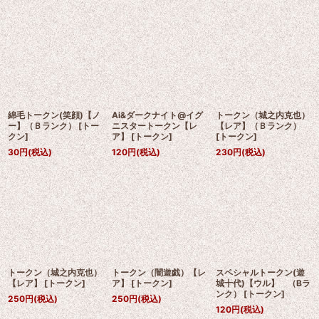
綿毛トークン(笑顔)【ノ
Ai&ダークナイト@イグ
トークン（城之内克也）
ー】（Ｂランク）
[
トー
ニスタートークン【レ
【レア】（Ｂランク）
クン
]
ア】
[
トークン
]
[
トークン
]
30
円
(税込)
120
円
(税込)
230
円
(税込)
トークン（城之内克也）
トークン（闇遊戯）【レ
スペシャルトークン(遊
【レア】
[
トークン
]
ア】
[
トークン
]
城十代)【ウル】 （Bラ
ンク）
[
トークン
]
250
円
(税込)
250
円
(税込)
120
円
(税込)