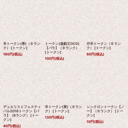
羊トークン(青)（Ｂラン
トークン(遊戯王OCG)
仔羊トークン（Ｂラン
ク）
[
トークン
]
【パラ】（Ｂランク）
ク）
[
トークン
]
[
トークン
]
180
円
(税込)
60
円
(税込)
100
円
(税込)
デュエリストフェスティ
羊トークン(黄)（Ｂラン
シンクロントークン【ノ
バル2016トークン【パ
ク）
[
トークン
]
ー】（Ｂランク）
[
トー
ラ】（Bランク）
[
トー
クン
]
130
円
(税込)
クン
]
10
円
(税込)
40
円
(税込)