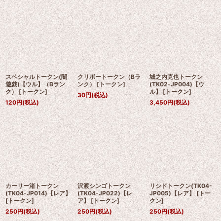
スペシャルトークン(闇
クリボートークン（Bラ
城之内克也トークン
遊戯)【ウル】（Bラン
ンク）
[
トークン
]
(TK02-JP004)【ウ
ク）
[
トークン
]
ル】
[
トークン
]
30
円
(税込)
120
円
(税込)
3,450
円
(税込)
カーリー渚トークン
沢渡シンゴトークン
リシドトークン(TK04-
(TK04-JP014)【レア】
(TK04-JP022)【レ
JP005)【レア】
[
トー
[
トークン
]
ア】
[
トークン
]
クン
]
250
円
(税込)
250
円
(税込)
250
円
(税込)