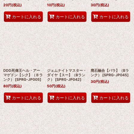
20
円
(税込)
10
円
(税込)
30
円
(税込)
カートに入れる
カートに入れる
カートに入れる
DDD死偉王ヘル・アー
ジェムナイトマスター・
廃石融合【パラ】（Bラ
マゲドン【シク】（Ｂラ
ダイヤ【スー】（Bラン
ンク）
[
SPRG-JP045
]
ンク）
[
SPRG-JP005
]
ク）
[
SPRG-JP042
]
30
円
(税込)
80
円
(税込)
50
円
(税込)
カートに入れる
カートに入れる
カートに入れる