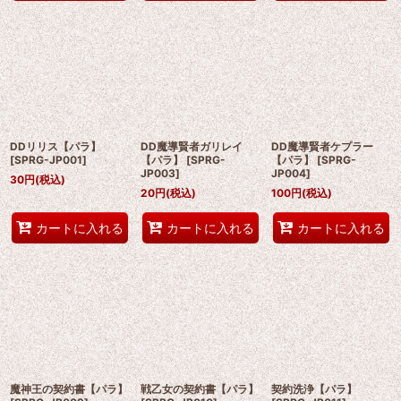
DDリリス【パラ】
DD魔導賢者ガリレイ
DD魔導賢者ケプラー
[
SPRG-JP001
]
【パラ】
[
SPRG-
【パラ】
[
SPRG-
JP003
]
JP004
]
30
円
(税込)
20
円
(税込)
100
円
(税込)
カートに入れる
カートに入れる
カートに入れる
魔神王の契約書【パラ】
戦乙女の契約書【パラ】
契約洗浄【パラ】