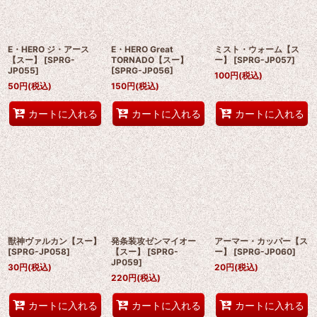
E・HERO ジ・アース
E・HERO Great
ミスト・ウォーム【ス
【スー】
[
SPRG-
TORNADO【スー】
ー】
[
SPRG-JP057
]
JP055
]
[
SPRG-JP056
]
100
円
(税込)
50
円
(税込)
150
円
(税込)
カートに入れる
カートに入れる
カートに入れる
獣神ヴァルカン【スー】
発条装攻ゼンマイオー
アーマー・カッパー【ス
[
SPRG-JP058
]
【スー】
[
SPRG-
ー】
[
SPRG-JP060
]
JP059
]
30
円
(税込)
20
円
(税込)
220
円
(税込)
カートに入れる
カートに入れる
カートに入れる