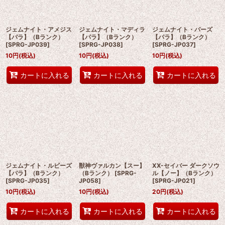
ジェムナイト・アメジス
ジェムナイト・マディラ
ジェムナイト・パーズ
【パラ】（Bランク）
【パラ】（Bランク）
【パラ】（Bランク）
[
SPRG-JP039
]
[
SPRG-JP038
]
[
SPRG-JP037
]
10
円
(税込)
10
円
(税込)
10
円
(税込)
カートに入れる
カートに入れる
カートに入れる
ジェムナイト・ルビーズ
獣神ヴァルカン【スー】
XX-セイバー ダークソウ
【パラ】（Bランク）
（Bランク）
[
SPRG-
ル【ノー】（Bランク）
[
SPRG-JP035
]
JP058
]
[
SPRG-JP021
]
10
円
(税込)
10
円
(税込)
20
円
(税込)
カートに入れる
カートに入れる
カートに入れる