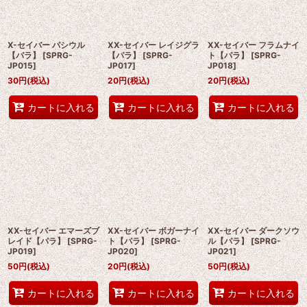
X-セイバー パシウル
XX-セイバー レイジグラ
XX-セイバー フラムナイ
【パラ】
[
SPRG-
【パラ】
[
SPRG-
ト【パラ】
[
SPRG-
JP015
]
JP017
]
JP018
]
30
円
(税込)
20
円
(税込)
20
円
(税込)
カートに入れる
カートに入れる
カートに入れる
XX-セイバー エマーズブ
XX-セイバー ボガーナイ
XX-セイバー ダークソウ
レイド【パラ】
[
SPRG-
ト【パラ】
[
SPRG-
ル【パラ】
[
SPRG-
JP019
]
JP020
]
JP021
]
50
円
(税込)
20
円
(税込)
50
円
(税込)
カートに入れる
カートに入れる
カートに入れる