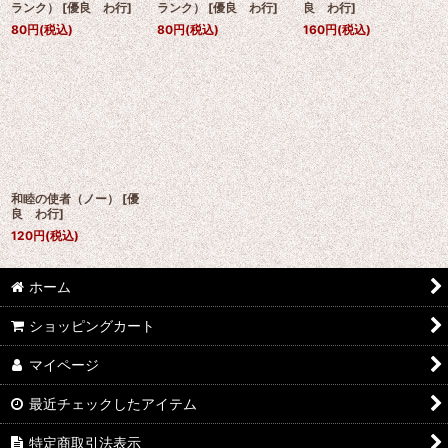
ランク）
[
優良 わ行
]
ランク）
[
優良 わ行
]
良 わ行
]
80
円
(税込)
80
円
(税込)
160
円
(税込)
和睦の使者（ノー）
[
優
良 わ行
]
120
円
(税込)
ホーム
ショッピングカート
マイページ
最近チェックしたアイテム
特定商取引法表示