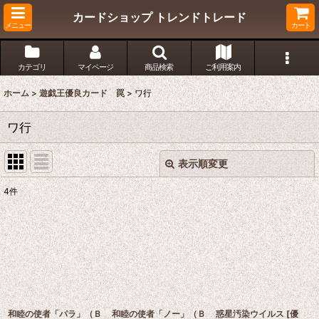
カードショップ トレンドトレード
メニュー
カート
カテゴリ
マイページ
商品検索
ご利用案内
ホーム
>
遊戯王優良カード 罠
>
ワ行
ワ行
表示順変更
閉じる
4
件
表示数
:
在庫あり
並び順
:
絞り込む
和睦の使者「パラ」（Ｂ
和睦の使者「ノー」（Ｂ
惑星汚染ウイルス
[
優