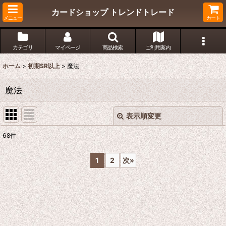
カードショップ トレンドトレード
メニュー
カート
カテゴリ
マイページ
商品検索
ご利用案内
ホーム
>
初期SR以上
>
魔法
魔法
表示順変更
閉じる
68
件
表示数
:
1
2
次
»
在庫あり
並び順
:
絞り込む