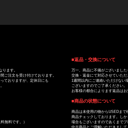
■返品・交換について
｜
なります。
万一、商品に不備がございました
間ご注文を受け付けております。
交換・返金にて対応させていただ
っておりますが、定休日にも
1週間以内にご連絡いただけない場
。
ございますのでご了承ください。
お客様の都合によります返品はお受
■商品の状態について
商品は未使用の物からUSEDまで
商品チェックしております。しかし
で送料無料です。）
場合もございますのであくまでプレ
中古商品とご理解いただきましてご