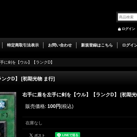
ログイン
特定商取引法表示
お問い合わせ
新規登録はこちら
ログイ
手に剣を【ウル】【ランクD】
ランクD】
[
初期光物 ま行
]
右手に盾を左手に剣を【ウル】【ランクD】
[
初期光
販売価格
:
100円
(税込)
在庫なし