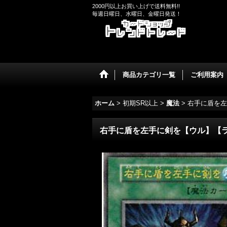
2000円以上お買い上げで送料無料!!
毎週日曜日、水曜日、金曜日発送！
商品カテゴリ一覧
ご利用案内
ホーム
>
初期SR以上
>
魔法
>
右手に盾を左
右手に盾を左手に剣を【ウル】【