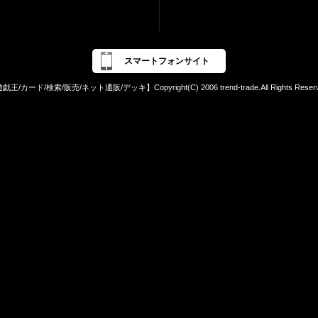
スマートフォンサイト
戯王/カード/検索/販売/ネット通販/デッキ】Copyright(C) 2006 trend-trade.All Rights Reserv