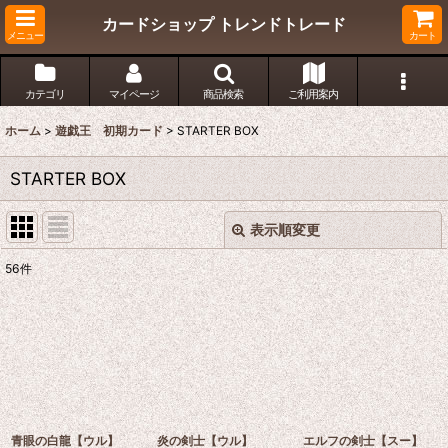
カードショップ トレンドトレード
メニュー
カート
カテゴリ
マイページ
商品検索
ご利用案内
ホーム
>
遊戯王 初期カード
>
STARTER BOX
STARTER BOX
表示順変更
閉じる
56
件
表示数
:
在庫あり
並び順
:
絞り込む
青眼の白龍【ウル】
炎の剣士【ウル】
エルフの剣士【スー】