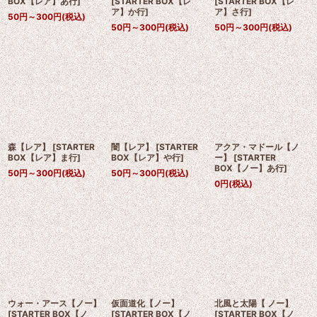
BOX【レア】あ行
]
[
STARTER BOX【レ
[
STARTER BOX【レ
ア】か行
]
ア】さ行
]
50
円
～300
円
(税込)
50
円
～300
円
(税込)
50
円
～300
円
(税込)
森【レア】
[
STARTER
闇【レア】
[
STARTER
アクア・マドール【ノ
BOX【レア】ま行
]
BOX【レア】や行
]
ー】
[
STARTER
BOX【ノー】あ行
]
50
円
～300
円
(税込)
50
円
～300
円
(税込)
0
円
(税込)
ウォー・アース【ノー】
仮面道化【ノー】
北風と太陽【 ノー】
[
STARTER BOX【ノ
[
STARTER BOX【ノ
[
STARTER BOX【ノ