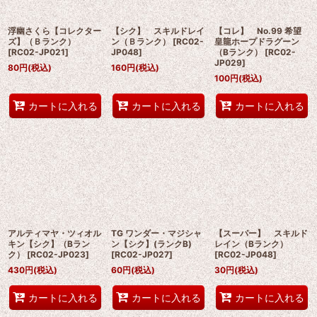
浮幽さくら【コレクター
【シク】 スキルドレイ
【コレ】 No.99 希望
ズ】（Ｂランク）
ン（Ｂランク）
[
RC02-
皇龍ホープドラグーン
[
RC02-JP021
]
JP048
]
（Bランク）
[
RC02-
JP029
]
80
円
(税込)
160
円
(税込)
100
円
(税込)
カートに入れる
カートに入れる
カートに入れる
アルティマヤ・ツィオル
TG ワンダー・マジシャ
【スーパー】 スキルド
キン【シク】（Bラン
ン【シク】(ランクB)
レイン（Bランク）
ク）
[
RC02-JP023
]
[
RC02-JP027
]
[
RC02-JP048
]
430
円
(税込)
60
円
(税込)
30
円
(税込)
カートに入れる
カートに入れる
カートに入れる