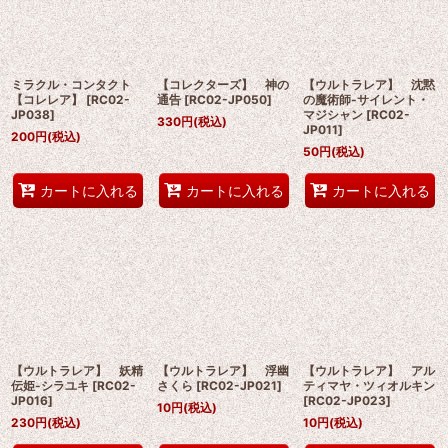
ミラクル・コンタクト
【コレクターズ】 神の
【ウルトラレア】 沈黙
【コレレア】
[
RC02-
通告
[
RC02-JP050
]
の魔術師-サイレント・
JP038
]
マジシャン
[
RC02-
330
円
(税込)
JP011
]
200
円
(税込)
50
円
(税込)
カートに入れる
カートに入れる
カートに入れる
【ウルトラレア】 妖精
【ウルトラレア】 浮幽
【ウルトラレア】 アル
伝姫-シラユキ
[
RC02-
さくら
[
RC02-JP021
]
ティマヤ・ツィオルキン
JP016
]
[
RC02-JP023
]
10
円
(税込)
230
円
(税込)
10
円
(税込)