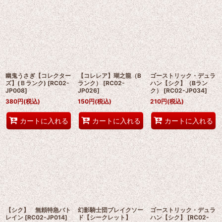
幽鬼うさぎ【コレクター
【コレレア】瑚之龍（B
ゴーストリック・デュラ
ズ】(Ｂランク)
[
RC02-
ランク）
[
RC02-
ハン【シク】（Bラン
JP008
]
JP026
]
ク）
[
RC02-JP034
]
380
円
(税込)
150
円
(税込)
210
円
(税込)
カートに入れる
カートに入れる
カートに入れる
【シク】 無頼特急バト
幻影騎士団ブレイクソー
ゴーストリック・デュラ
レイン
[
RC02-JP014
]
ド【シークレット】
ハン【シク】
[
RC02-