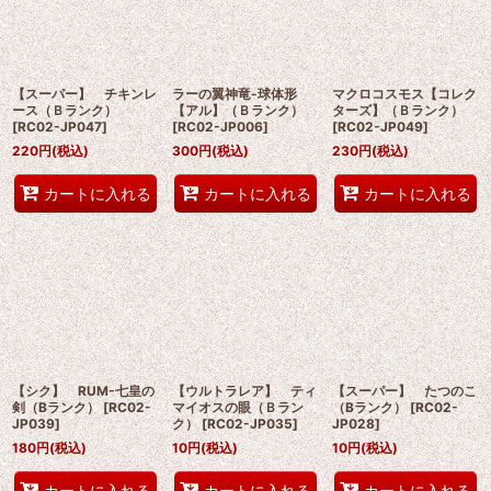
絞り込む
【スーパー】 チキンレ
ラーの翼神竜-球体形
マクロコスモス【コレク
ース（Ｂランク）
【アル】（Ｂランク）
ターズ】（Ｂランク）
[
RC02-JP047
]
[
RC02-JP006
]
[
RC02-JP049
]
220
円
(税込)
300
円
(税込)
230
円
(税込)
カートに入れる
カートに入れる
カートに入れる
【シク】 RUM-七皇の
【ウルトラレア】 ティ
【スーパー】 たつのこ
剣（Bランク）
[
RC02-
マイオスの眼（Ｂラン
（Bランク）
[
RC02-
JP039
]
ク）
[
RC02-JP035
]
JP028
]
180
円
(税込)
10
円
(税込)
10
円
(税込)
カートに入れる
カートに入れる
カートに入れる