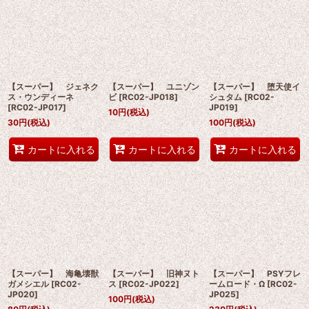
【スーパー】 ジェネク
【スーパー】 ユニゾン
【スーパー】 堕天使イ
ス・ウンディーネ
ビ
[
RC02-JP018
]
シュタム
[
RC02-
[
RC02-JP017
]
JP019
]
10
円
(税込)
30
円
(税込)
100
円
(税込)
カートに入れる
カートに入れる
カートに入れる
【スーパー】 海亀壊獣
【スーパー】 旧神ヌト
【スーパー】 PSYフレ
ガメシエル
[
RC02-
ス
[
RC02-JP022
]
ームロード・Ω
[
RC02-
JP020
]
JP025
]
100
円
(税込)