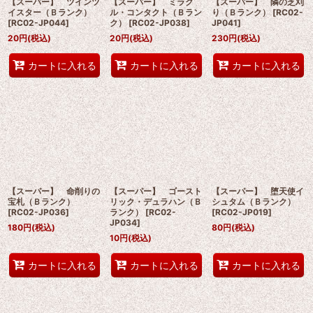
【スーパー】 ツインツ
【スーパー】 ミラク
【スーパー】 隣の芝刈
イスター（Ｂランク）
ル・コンタクト（Ｂラン
り（Ｂランク）
[
RC02-
[
RC02-JP044
]
ク）
[
RC02-JP038
]
JP041
]
20
円
(税込)
20
円
(税込)
230
円
(税込)
カートに入れる
カートに入れる
カートに入れる
【スーパー】 命削りの
【スーパー】 ゴースト
【スーパー】 堕天使イ
宝札（Ｂランク）
リック・デュラハン（Ｂ
シュタム（Ｂランク）
[
RC02-JP036
]
ランク）
[
RC02-
[
RC02-JP019
]
JP034
]
180
円
(税込)
80
円
(税込)
10
円
(税込)
カートに入れる
カートに入れる
カートに入れる