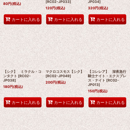
[
RC02-JP033
]
JP034
]
80
円
(税込)
120
円
(税込)
320
円
(税込)
カートに入れる
カートに入れる
カートに入れる
【シク】 ミラクル・コ
マクロコスモス【シク】
【コレレア】 深夜急行
ンタクト
[
RC02-
[
RC02-JP049
]
騎士ナイト・エクスプレ
JP038
]
ス・ナイト
[
RC02-
200
円
(税込)
JP013
]
180
円
(税込)
150
円
(税込)
カートに入れる
カートに入れる
カートに入れる