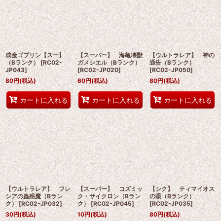
成金ゴブリン【スー】
【スーパー】 海亀壊獣
【ウルトラレア】 神の
（Bランク）
[
RC02-
ガメシエル（Bランク）
通告（Bランク）
JP043
]
[
RC02-JP020
]
[
RC02-JP050
]
80
円
(税込)
60
円
(税込)
80
円
(税込)
カートに入れる
カートに入れる
カートに入れる
【ウルトラレア】 フレ
【スーパー】 コズミッ
【シク】 ティマイオス
シアの蟲惑魔（Bラン
ク・サイクロン（Bラン
の眼（Bランク）
ク）
[
RC02-JP032
]
ク）
[
RC02-JP045
]
[
RC02-JP035
]
30
円
(税込)
10
円
(税込)
80
円
(税込)