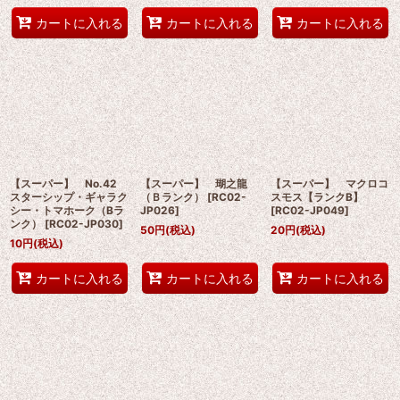
カートに入れる
カートに入れる
カートに入れる
【スーパー】 No.42
【スーパー】 瑚之龍
【スーパー】 マクロコ
スターシップ・ギャラク
（Ｂランク）
[
RC02-
スモス【ランクB】
シー・トマホーク（Bラ
JP026
]
[
RC02-JP049
]
ンク）
[
RC02-JP030
]
50
円
(税込)
20
円
(税込)
10
円
(税込)
カートに入れる
カートに入れる
カートに入れる