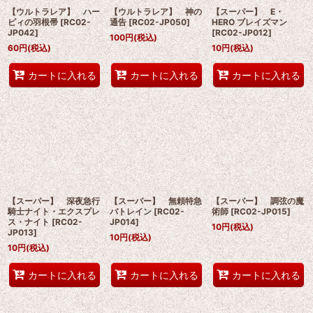
【ウルトラレア】 ハー
【ウルトラレア】 神の
【スーパー】 E・
ピィの羽根帚
[
RC02-
通告
[
RC02-JP050
]
HERO ブレイズマン
JP042
]
[
RC02-JP012
]
100
円
(税込)
60
円
(税込)
10
円
(税込)
カートに入れる
カートに入れる
カートに入れる
【スーパー】 深夜急行
【スーパー】 無頼特急
【スーパー】 調弦の魔
騎士ナイト・エクスプレ
バトレイン
[
RC02-
術師
[
RC02-JP015
]
ス・ナイト
[
RC02-
JP014
]
10
円
(税込)
JP013
]
10
円
(税込)
10
円
(税込)
カートに入れる
カートに入れる
カートに入れる