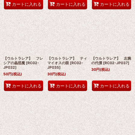
カートに入れる
カートに入れる
カートに入れる
【ウルトラレア】 フレ
【ウルトラレア】 ティ
【ウルトラレア】 左腕
シアの蟲惑魔
[
RC02-
マイオスの眼
[
RC02-
の代償
[
RC02-JP037
]
JP032
]
JP035
]
30
円
(税込)
50
円
(税込)
30
円
(税込)
カートに入れる
カートに入れる
カートに入れる