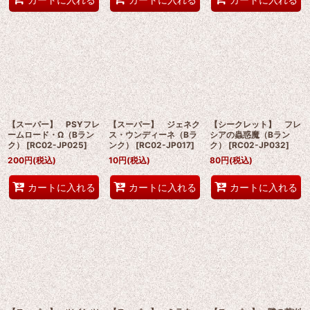
【スーパー】 PSYフレ
【スーパー】 ジェネク
【シークレット】 フレ
ームロード・Ω（Bラン
ス・ウンディーネ（Bラ
シアの蟲惑魔（Bラン
ク）
[
RC02-JP025
]
ンク）
[
RC02-JP017
]
ク）
[
RC02-JP032
]
200
円
(税込)
10
円
(税込)
80
円
(税込)
カートに入れる
カートに入れる
カートに入れる