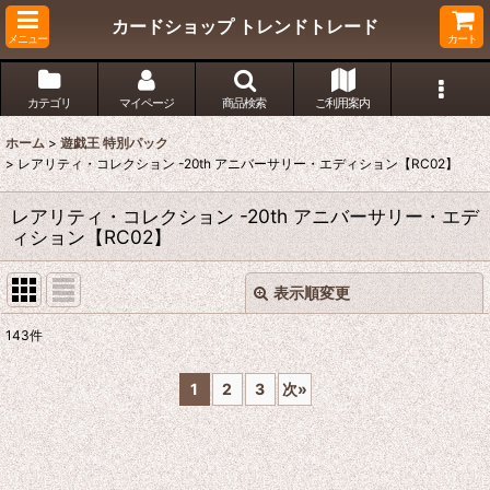
カードショップ トレンドトレード
メニュー
カート
カテゴリ
マイページ
商品検索
ご利用案内
ホーム
>
遊戯王 特別パック
>
レアリティ・コレクション -20th アニバーサリー・エディション【RC02】
レアリティ・コレクション -20th アニバーサリー・エデ
ィション【RC02】
表示順変更
閉じる
143
件
表示数
:
1
2
3
次
»
在庫あり
並び順
: