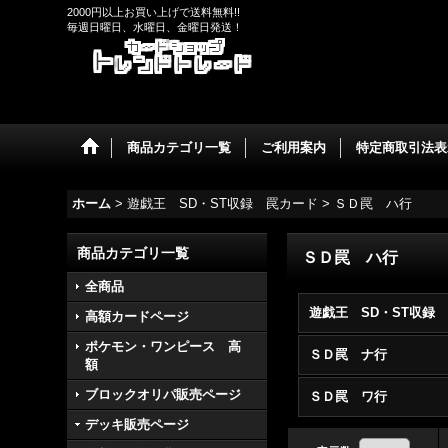
2000円以上お買い上げで送料無料!!
毎週日曜日、水曜日、金曜日発送！
商品カテゴリ一覧
ご利用案内
特定商取引法表
ホーム
>
遊戯王 SD・ST収録 罠カード
>
ＳＤ罠 ハ行
商品カテゴリ一覧
ＳＤ罠 ハ行
全商品
高額カードページ
ポケモン・ワンピース 高
ＳＤ罠 ナ行
額
ブロックオリパ販売ページ
ＳＤ罠 ワ行
デッキ販売ページ