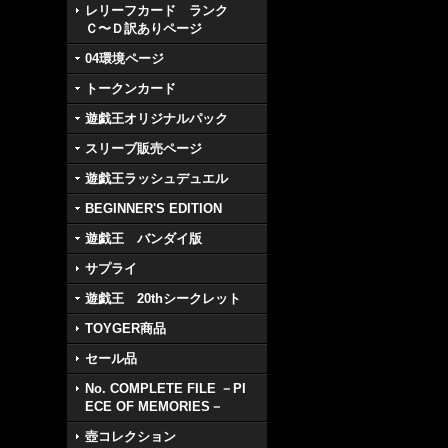
レリーフカード ランク
Ｃ〜Ｄ訳ありページ
04環境ページ
トークンカード
遊戯王オリジナルパック
スリーブ販売ページ
遊戯王ラッシュデュエル
BEGINNER'S EDITION
遊戯王 バンダイ版
サプライ
遊戯王 20thシークレット
TOYGER商品
セール品
No. COMPLETE FILE －PI
ECE OF MEMORIES－
壺コレクション