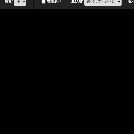
画像
:
並び順
:
在庫あり
表