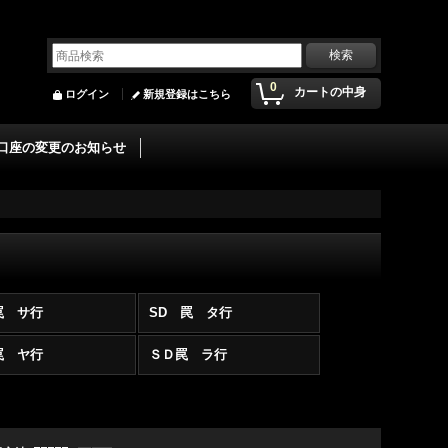
0
カートの中身
ログイン
新規登録はこちら
口座の変更のお知らせ
罠 サ行
SD 罠 タ行
罠 ヤ行
ＳＤ罠 ラ行