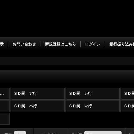
示
お問い合わせ
新規登録はこちら
ログイン
銀行振り込み
遊戯王 SD・ST収録 罠カード (全商品)
ＳＤ罠 ア行
ＳＤ罠 カ行
ＳＤ
ＳＤ罠 ハ行
ＳＤ罠 マ行
ＳＤ