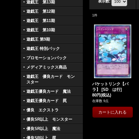
表示数
:
遊戯王 第13期
遊戯王 第12期
1
件
遊戯王 第11期
遊戯王 第10期
遊戯王 第9期
遊戯王 特別パック
プロモーションパック
メディアミックス商品
遊戯王 優良カード モン
スター
パケットリンク【パ
ラ】
[
SD は行
]
遊戯王優良カード 魔法
80円
(税込)
遊戯王優良カード 罠
在庫数 9点
優良 エクストラ
優良SR以上 モンスター
優良SR以上 魔法
優良SR以上 罠