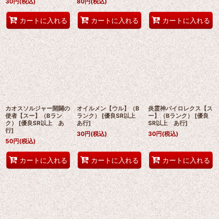
30
円
(税込)
80
円
(税込)
カートに入れる
カートに入れる
カートに入れる
カオスソルジャー開闢の
オイルメン【ウル】（B
炎霊神パイロレクス【ス
使者【スー】（Bラン
ランク）
[
優良SR以上
ー】（Bランク）
[
優良
ク）
[
優良SR以上 あ
あ行
]
SR以上 あ行
]
行
]
30
円
(税込)
30
円
(税込)
50
円
(税込)
カートに入れる
カートに入れる
カートに入れる