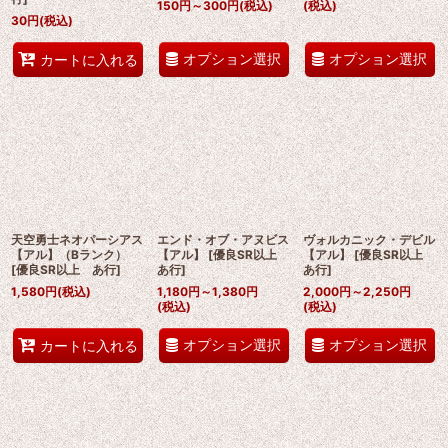
150
円
～300
円
(税込)
(税込)
30
円
(税込)
オプション選択
オプション選択
カートに入れる
天空勇士ネオパーシアス
エンド・オブ・アヌビス
ヴォルカニック・デビル
【アル】（Bランク）
【アル】
[
優良SR以上
【アル】
[
優良SR以上
[
優良SR以上 あ行
]
あ行
]
あ行
]
1,580
円
(税込)
1,180
円
～1,380
円
2,000
円
～2,250
円
(税込)
(税込)
オプション選択
オプション選択
カートに入れる