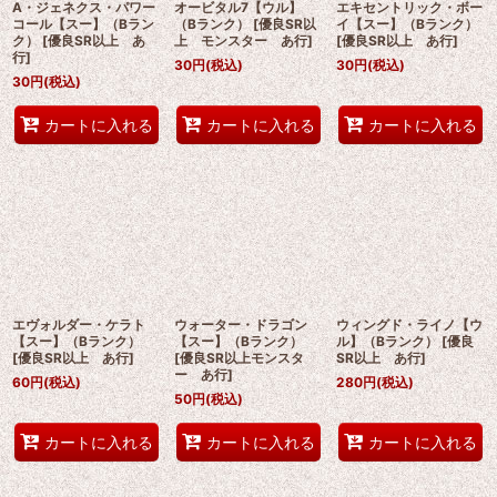
A・ジェネクス・パワー
オービタル7【ウル】
エキセントリック・ボー
コール【スー】（Bラン
（Bランク）
[
優良SR以
イ【スー】（Bランク）
ク）
[
優良SR以上 あ
上 モンスター あ行
]
[
優良SR以上 あ行
]
行
]
30
円
(税込)
30
円
(税込)
30
円
(税込)
カートに入れる
カートに入れる
カートに入れる
エヴォルダー・ケラト
ウォーター・ドラゴン
ウィングド・ライノ【ウ
【スー】（Bランク）
【スー】（Bランク）
ル】（Bランク）
[
優良
[
優良SR以上 あ行
]
[
優良SR以上モンスタ
SR以上 あ行
]
ー あ行
]
60
円
(税込)
280
円
(税込)
50
円
(税込)
カートに入れる
カートに入れる
カートに入れる