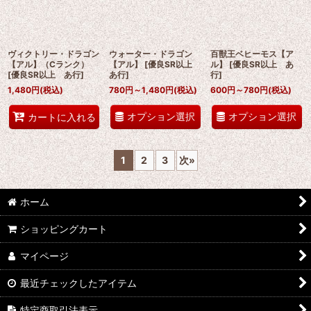
ヴィクトリー・ドラゴン
ウォーター・ドラゴン
百獣王ベヒーモス【ア
【アル】（Cランク）
【アル】
[
優良SR以上
ル】
[
優良SR以上 あ
[
優良SR以上 あ行
]
あ行
]
行
]
1,480
円
(税込)
780
円
～1,480
円
(税込)
600
円
～780
円
(税込)
オプション選択
オプション選択
カートに入れる
1
2
3
次
»
ホーム
ショッピングカート
マイページ
最近チェックしたアイテム
特定商取引法表示