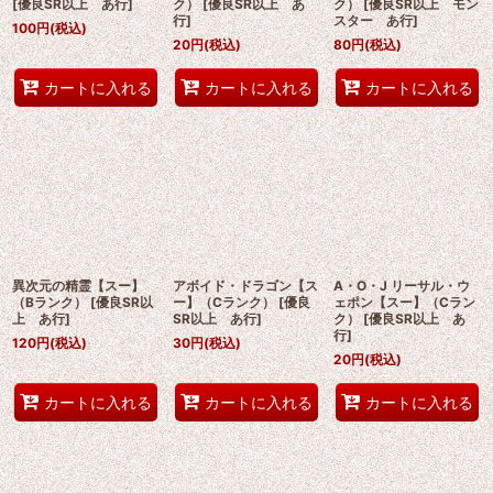
[
優良SR以上 あ行
]
ク）
[
優良SR以上 あ
ク）
[
優良SR以上 モン
行
]
スター あ行
]
100
円
(税込)
20
円
(税込)
80
円
(税込)
カートに入れる
カートに入れる
カートに入れる
異次元の精霊【スー】
アボイド・ドラゴン【ス
A・O・J リーサル・ウ
（Bランク）
[
優良SR以
ー】（Cランク）
[
優良
ェポン【スー】（Cラン
上 あ行
]
SR以上 あ行
]
ク）
[
優良SR以上 あ
行
]
120
円
(税込)
30
円
(税込)
20
円
(税込)
カートに入れる
カートに入れる
カートに入れる