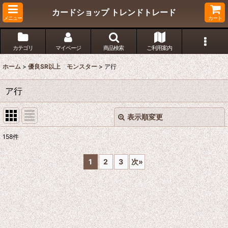
カードショップ トレンドトレード
メニュー
カート
カテゴリ
マイページ
商品検索
ご利用案内
ホーム
>
優良SR以上 モンスター
>
ア行
ア行
表示順変更
閉じる
158
件
表示数
:
1
2
3
次
»
在庫あり
並び順
:
絞り込む