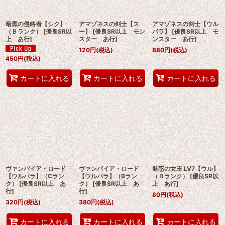
暗黒の侵略者【シク】
アマゾネスの剣士【ス
アマゾネスの剣士【ウル
（Ｂランク）
[
優良SR以
ー】
[
優良SR以上 モン
パラ】
[
優良SR以上 モ
上 あ行
]
スター あ行
]
ンスター あ行
]
120
円
(税込)
880
円
(税込)
450
円
(税込)
カートに入れる
カートに入れる
カートに入れる
ヴァンパイア・ロード
ヴァンパイア・ロード
魅惑の女王 LV7【ウル】
【ウルパラ】（Cラン
【ウルパラ】（Bラン
（Ｂランク）
[
優良SR以
ク）
[
優良SR以上 あ
ク）
[
優良SR以上 あ
上 あ行
]
行
]
行
]
80
円
(税込)
320
円
(税込)
380
円
(税込)
カートに入れる
カートに入れる
カートに入れる