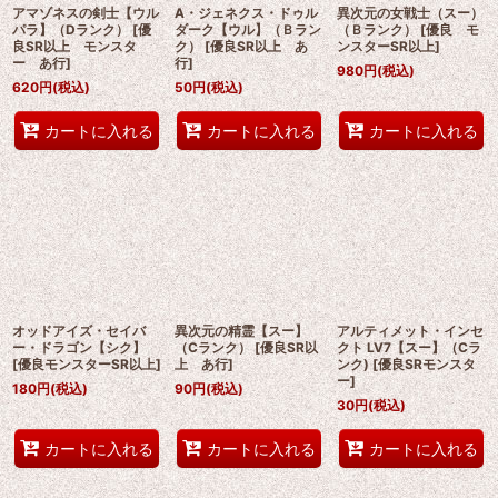
アマゾネスの剣士【ウル
A・ジェネクス・ドゥル
異次元の女戦士（スー）
パラ】（Dランク）
[
優
ダーク【ウル】（Ｂラン
（Ｂランク）
[
優良 モ
良SR以上 モンスタ
ク）
[
優良SR以上 あ
ンスターSR以上
]
ー あ行
]
行
]
980
円
(税込)
620
円
(税込)
50
円
(税込)
カートに入れる
カートに入れる
カートに入れる
オッドアイズ・セイバ
異次元の精霊【スー】
アルティメット・インセ
ー・ドラゴン【シク】
（Cランク）
[
優良SR以
クト LV7【スー】（Cラ
[
優良モンスターSR以上
]
上 あ行
]
ンク)
[
優良SRモンスタ
ー
]
180
円
(税込)
90
円
(税込)
30
円
(税込)
カートに入れる
カートに入れる
カートに入れる