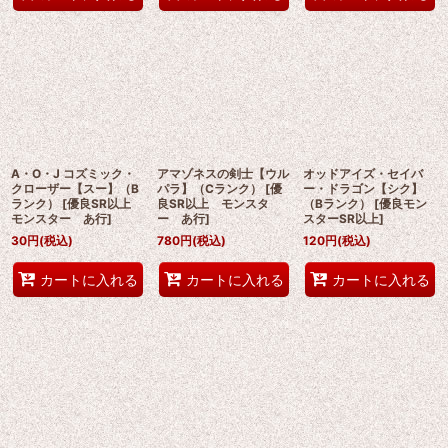
A・O・J コズミック・
アマゾネスの剣士【ウル
オッドアイズ・セイバ
クローザー【スー】（B
パラ】（Cランク）
[
優
ー・ドラゴン【シク】
ランク）
[
優良SR以上
良SR以上 モンスタ
（Bランク）
[
優良モン
モンスター あ行
]
ー あ行
]
スターSR以上
]
30
円
(税込)
780
円
(税込)
120
円
(税込)
カートに入れる
カートに入れる
カートに入れる