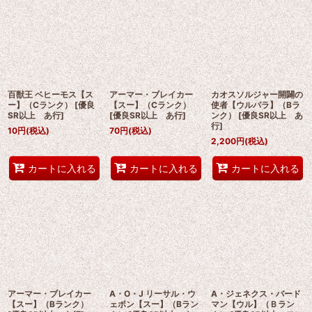
百獣王 ベヒーモス【ス
アーマー・ブレイカー
カオスソルジャー開闢の
ー】（Cランク）
[
優良
【スー】（Cランク）
使者【ウルパラ】（Bラ
SR以上 あ行
]
[
優良SR以上 あ行
]
ンク）
[
優良SR以上 あ
行
]
10
円
(税込)
70
円
(税込)
2,200
円
(税込)
カートに入れる
カートに入れる
カートに入れる
アーマー・ブレイカー
A・O・J リーサル・ウ
A・ジェネクス・バード
【スー】（Bランク）
ェポン【スー】（Bラン
マン【ウル】（Ｂラン