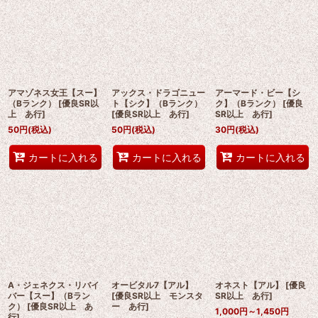
アマゾネス女王【スー】
アックス・ドラゴニュー
アーマード・ビー【シ
（Bランク）
[
優良SR以
ト【シク】（Bランク）
ク】（Bランク）
[
優良
上 あ行
]
[
優良SR以上 あ行
]
SR以上 あ行
]
50
円
(税込)
50
円
(税込)
30
円
(税込)
カートに入れる
カートに入れる
カートに入れる
A・ジェネクス・リバイ
オービタル7【アル】
オネスト【アル】
[
優良
バー【スー】（Bラン
[
優良SR以上 モンスタ
SR以上 あ行
]
ク）
[
優良SR以上 あ
ー あ行
]
1,000
円
～1,450
円
行
]