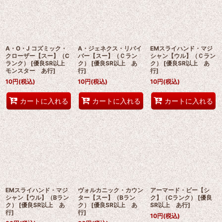
A・O・J コズミック・
A・ジェネクス・リバイ
EMスライハンド・マジ
クローザー【スー】（C
バー【スー】（Ｃラン
シャン【ウル】（Ｃラン
ランク）
[
優良SR以上
ク）
[
優良SR以上 あ
ク）
[
優良SR以上 あ
モンスター あ行
]
行
]
行
]
10
円
(税込)
10
円
(税込)
10
円
(税込)
カートに入れる
カートに入れる
カートに入れる
EMスライハンド・マジ
ヴォルカニック・カウン
アーマード・ビー【シ
シャン【ウル】（Bラン
ター【スー】（Bラン
ク】（Cランク）
[
優良
ク）
[
優良SR以上 あ
ク）
[
優良SR以上 あ
SR以上 あ行
]
行
]
行
]
10
円
(税込)