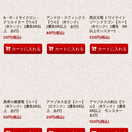
A・O・J サイクロン・
アンドロ・スフィンクス
異次元竜 トワイライト
クリエイター【ウル】
【ウル】（Bランク）
ゾーンドラゴン【スー】
（Bランク）
[
優良SR以
[
優良SR以上 あ行
]
（Bランク）
[
優良 SR
上 あ行
]
以上モンスター
]
80
円
(税込)
20
円
(税込)
220
円
(税込)
カートに入れる
カートに入れる
カートに入れる
異界の棘紫竜【スー】
アマゾネス女王【スー】
アマゾネスの剣士【ウ
（Bランク）
[
優良SR以
（Cランク）
[
優良SR以
ル】（Bランク）
[
優良
上 あ行
]
上 あ行
]
SR以上 モンスター
あ行
]
50
円
(税込)
20
円
(税込)
150
円
(税込)