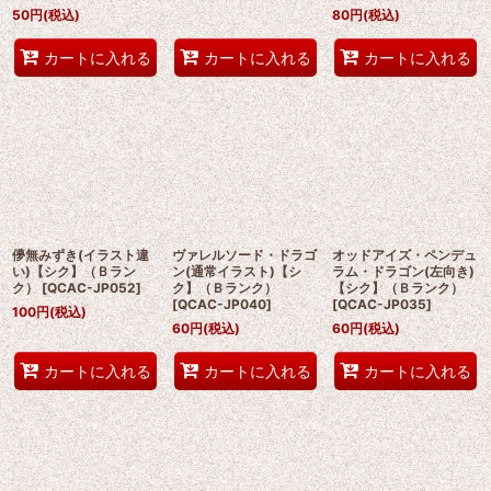
50
円
(税込)
80
円
(税込)
カートに入れる
カートに入れる
カートに入れる
儚無みずき(イラスト違
ヴァレルソード・ドラゴ
オッドアイズ・ペンデュ
い)【シク】（Ｂラン
ン(通常イラスト)【シ
ラム・ドラゴン(左向き)
ク）
[
QCAC-JP052
]
ク】（Ｂランク）
【シク】（Ｂランク）
[
QCAC-JP040
]
[
QCAC-JP035
]
100
円
(税込)
60
円
(税込)
60
円
(税込)
カートに入れる
カートに入れる
カートに入れる