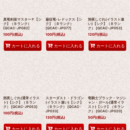
絞り込む
真竜剣皇マスターＰ【シ
巌征竜-レドックス【シ
朔夜しぐれ(イラスト違
ク】（Ｂランク）
ク】（Ｂランク）
い)【シク】（Ｂラン
[
QCAC-JP082
]
[
QCAC-JP077
]
ク）
[
QCAC-JP053
]
100
円
(税込)
100
円
(税込)
120
円
(税込)
カートに入れる
カートに入れる
カートに入れる
朔夜しぐれ(通常イラス
スターダスト・ドラゴン
竜騎士ブラック・マジシ
ト)【シク】（Ｂラン
(イラスト違い)【シク】
ャン・ガール(通常イラ
ク）
[
QCAC-JP053
]
（Ｂランク）
[
QCAC-
スト)【シク】（Ｂラン
JP033
]
ク）
[
QCAC-JP020
]
100
円
(税込)
130
円
(税込)
50
円
(税込)
カートに入れる
カートに入れる
カートに入れる