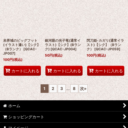
未界域のビッグフット
銀河眼の光子竜(通常イ
閃刀姫-カガリ(通常イラ
(イラスト違い)【シク】
ラスト)【シク】(Bラン
スト)【シク】（Bラン
（Bランク）
[
QCAC-
ク)
[
QCAC-JP004
]
ク）
[
QCAC-JP059
]
JP007
]
50
円
(税込)
100
円
(税込)
100
円
(税込)
カートに入れる
カートに入れる
カートに入れる
1
2
3
...
8
次
»
ホーム
ショッピングカート
マイページ