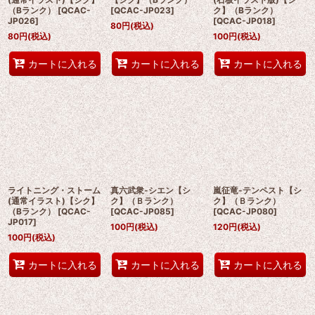
（Bランク）
[
QCAC-
[
QCAC-JP023
]
ク】（Bランク）
JP026
]
[
QCAC-JP018
]
80
円
(税込)
80
円
(税込)
100
円
(税込)
カートに入れる
カートに入れる
カートに入れる
ライトニング・ストーム
真六武衆-シエン【シ
嵐征竜-テンペスト【シ
(通常イラスト)【シク】
ク】（Ｂランク）
ク】（Ｂランク）
（Bランク）
[
QCAC-
[
QCAC-JP085
]
[
QCAC-JP080
]
JP017
]
100
円
(税込)
120
円
(税込)
100
円
(税込)
カートに入れる
カートに入れる
カートに入れる