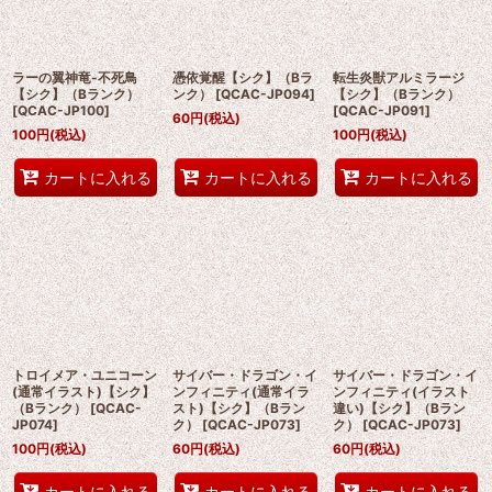
ラーの翼神竜-不死鳥
憑依覚醒【シク】（Bラ
転生炎獣アルミラージ
【シク】（Bランク）
ンク）
[
QCAC-JP094
]
【シク】（Bランク）
[
QCAC-JP100
]
[
QCAC-JP091
]
60
円
(税込)
100
円
(税込)
100
円
(税込)
カートに入れる
カートに入れる
カートに入れる
トロイメア・ユニコーン
サイバー・ドラゴン・イ
サイバー・ドラゴン・イ
(通常イラスト)【シク】
ンフィニティ(通常イラ
ンフィニティ(イラスト
（Bランク）
[
QCAC-
スト)【シク】（Bラン
違い)【シク】（Bラン
JP074
]
ク）
[
QCAC-JP073
]
ク）
[
QCAC-JP073
]
100
円
(税込)
60
円
(税込)
60
円
(税込)
カートに入れる
カートに入れる
カートに入れる