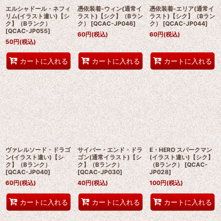
エルシャドール・ネフィ
憑依装着-ウィン(通常イ
憑依装着-エリア(通常イ
リム(イラスト違い)【シ
ラスト)【シク】（Bラン
ラスト)【シク】（Bラン
ク】（Bランク）
ク）
[
QCAC-JP046
]
ク）
[
QCAC-JP044
]
[
QCAC-JP055
]
60
円
(税込)
60
円
(税込)
50
円
(税込)
カートに入れる
カートに入れる
カートに入れる
ヴァレルソード・ドラゴ
サイバー・エンド・ドラ
E・HERO スパークマン
ン(イラスト違い)【シ
ゴン(通常イラスト)【シ
(イラスト違い)【シク】
ク】（Bランク）
ク】（Bランク）
（Bランク）
[
QCAC-
[
QCAC-JP040
]
[
QCAC-JP030
]
JP028
]
60
円
(税込)
40
円
(税込)
100
円
(税込)
カートに入れる
カートに入れる
カートに入れる