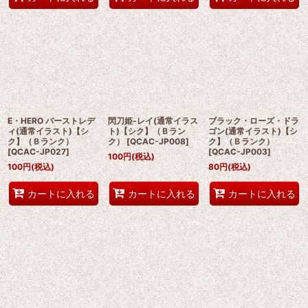
E・HERO バーストレデ
閃刀姫-レイ(通常イラス
ブラック・ローズ・ドラ
ィ(通常イラスト)【シ
ト)【シク】（Ｂラン
ゴン(通常イラスト)【シ
ク】（Ｂランク）
ク）
[
QCAC-JP008
]
ク】（Ｂランク）
[
QCAC-JP027
]
[
QCAC-JP003
]
100
円
(税込)
100
円
(税込)
80
円
(税込)
カートに入れる
カートに入れる
カートに入れる