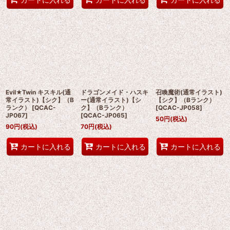
Evil★Twin キスキル(通
ドラゴンメイド・ハスキ
召喚魔術(通常イラスト)
常イラスト)【シク】（B
ー(通常イラスト)【シ
【シク】（Bランク）
ランク）
[
QCAC-
ク】（Bランク）
[
QCAC-JP058
]
JP067
]
[
QCAC-JP065
]
50
円
(税込)
90
円
(税込)
70
円
(税込)
カートに入れる
カートに入れる
カートに入れる