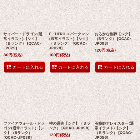
サイバー・ドラゴン(通
E・HERO スパークマン
おろかな副葬【シク】
常イラスト)【シク】
(通常イラスト)【シク】
（Bランク）
[
QCAC-
（Ｂランク）
[
QCAC-
（Ｂランク）
[
QCAC-
JP093
]
JP029
]
JP028
]
120
円
(税込)
80
円
(税込)
100
円
(税込)
カートに入れる
カートに入れる
カートに入れる
ファイアウォール・ドラ
神の通告【シク】（Ｂラ
召喚師アレイスター(通
ゴン(通常イラスト)【シ
ンク）
[
QCAC-JP098
]
常イラスト)【シク】
ク】（Bランク）
（Ｂランク）
[
QCAC-
120
円
(税込)
[
QCAC-JP039
]
JP056
]