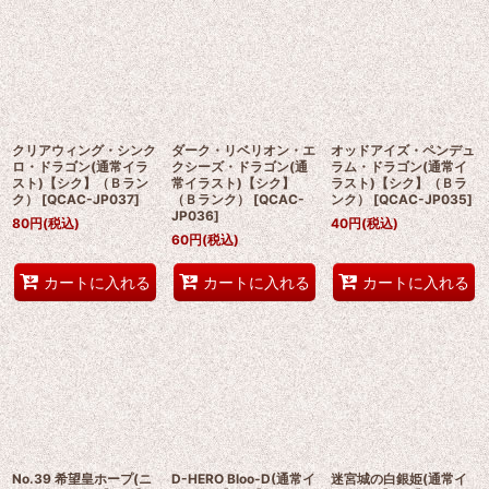
クリアウィング・シンク
ダーク・リベリオン・エ
オッドアイズ・ペンデュ
ロ・ドラゴン(通常イラ
クシーズ・ドラゴン(通
ラム・ドラゴン(通常イ
スト)【シク】（Ｂラン
常イラスト)【シク】
ラスト)【シク】（Ｂラ
ク）
[
QCAC-JP037
]
（Ｂランク）
[
QCAC-
ンク）
[
QCAC-JP035
]
JP036
]
80
円
(税込)
40
円
(税込)
60
円
(税込)
カートに入れる
カートに入れる
カートに入れる
No.39 希望皇ホープ(ニ
D-HERO Bloo-D(通常イ
迷宮城の白銀姫(通常イ