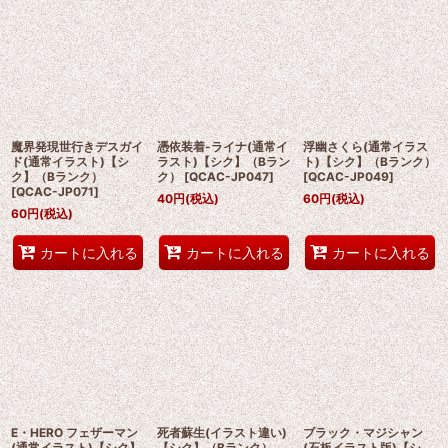
魔界発現世行きデスガイ
憑依装着-ライナ(通常イ
浮幽さくら(通常イラス
ド(通常イラスト)【シ
ラスト)【シク】（Bラン
ト)【シク】（Bランク）
ク】（Bランク）
ク）
[
QCAC-JP047
]
[
QCAC-JP049
]
[
QCAC-JP071
]
40
円
(税込)
60
円
(税込)
60
円
(税込)
カートに入れる
カートに入れる
カートに入れる
E・HERO フェザーマン
死者蘇生(イラスト違い)
ブラック・マジシャン
(通常イラスト)【シク】
【シク】（Bランク）
(石板イラスト版)【シ