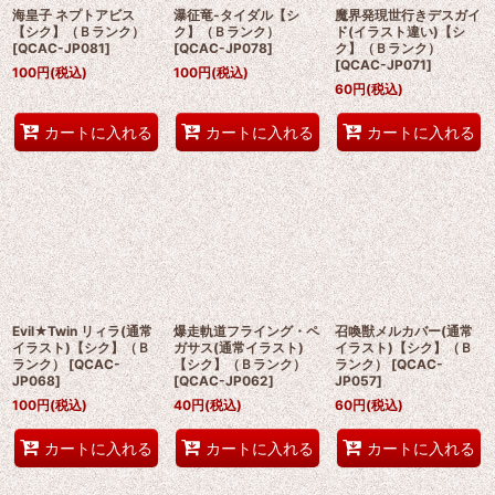
海皇子 ネプトアビス
瀑征竜-タイダル【シ
魔界発現世行きデスガイ
【シク】（Ｂランク）
ク】（Ｂランク）
ド(イラスト違い)【シ
[
QCAC-JP081
]
[
QCAC-JP078
]
ク】（Ｂランク）
[
QCAC-JP071
]
100
円
(税込)
100
円
(税込)
60
円
(税込)
カートに入れる
カートに入れる
カートに入れる
Evil★Twin リィラ(通常
爆走軌道フライング・ペ
召喚獣メルカバー(通常
イラスト)【シク】（Ｂ
ガサス(通常イラスト)
イラスト)【シク】（Ｂ
ランク）
[
QCAC-
【シク】（Ｂランク）
ランク）
[
QCAC-
JP068
]
[
QCAC-JP062
]
JP057
]
100
円
(税込)
40
円
(税込)
60
円
(税込)
カートに入れる
カートに入れる
カートに入れる