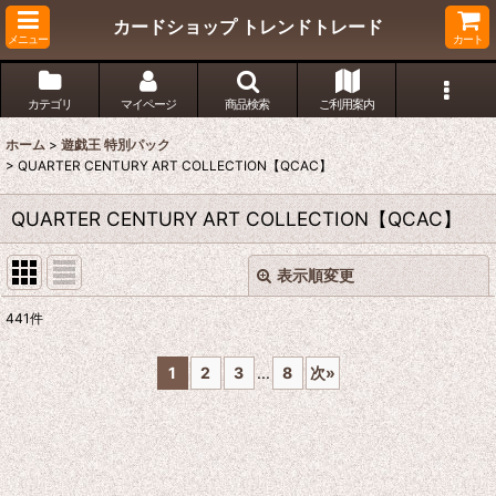
カードショップ トレンドトレード
メニュー
カート
カテゴリ
マイページ
商品検索
ご利用案内
ホーム
>
遊戯王 特別パック
>
QUARTER CENTURY ART COLLECTION【QCAC】
QUARTER CENTURY ART COLLECTION【QCAC】
表示順変更
閉じる
441
件
表示数
:
1
2
3
...
8
次
»
在庫あり
並び順
: