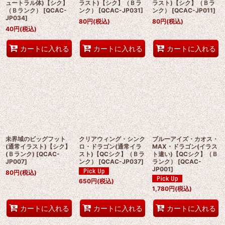
ュートラル体)【シク】
ラスト)【シク】（Ｂラ
ラスト)【シク】（Ｂラ
（Ｂランク）
[
QCAC-
ンク）
[
QCAC-JP031
]
ンク）
[
QCAC-JP011
]
JP034
]
80
円
(税込)
80
円
(税込)
40
円
(税込)
カートに入れる
カートに入れる
カートに入れる
未界域のビッグフット
クリアウィング・シンク
ブルーアイズ・カオス・
(通常イラスト)【シク】
ロ・ドラゴン(通常イラ
MAX・ドラゴン(イラス
(Ｂランク)
[
QCAC-
スト)【QCシク】（Ｂラ
ト違い)【QCシク】（Ｂ
JP007
]
ンク）
[
QCAC-JP037
]
ランク）
[
QCAC-
JP001
]
80
円
(税込)
650
円
(税込)
1,780
円
(税込)
カートに入れる
カートに入れる
カートに入れる