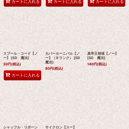
カートに入れる
カートに入れる
カートに入れる
スプール・コード【ノ
カバーカーニバル【ノ
真帝王領域【ノー】
ー】
[
SD 魔法
]
ー】（Ｂランク）
[
SD
[
SD 魔法
]
魔法
]
30
円
(税込)
140
円
(税込)
80
円
(税込)
カートに入れる
シャッフル・リボーン
サイクロン【スー】