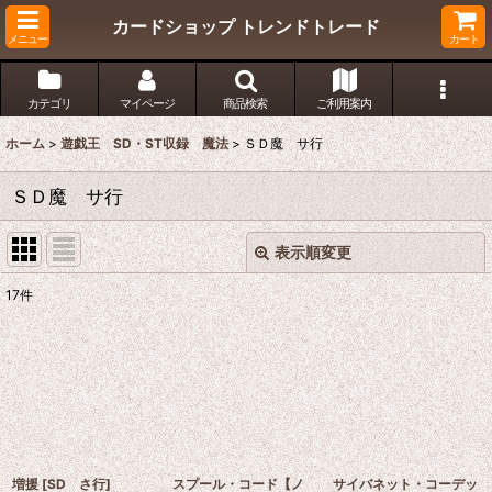
カードショップ トレンドトレード
メニュー
カート
カテゴリ
マイページ
商品検索
ご利用案内
ホーム
>
遊戯王 SD・ST収録 魔法
>
ＳＤ魔 サ行
ＳＤ魔 サ行
表示順変更
閉じる
17
件
表示数
:
在庫あり
並び順
:
絞り込む
増援
[
SD さ行
]
スプール・コード【ノ
サイバネット・コーデッ