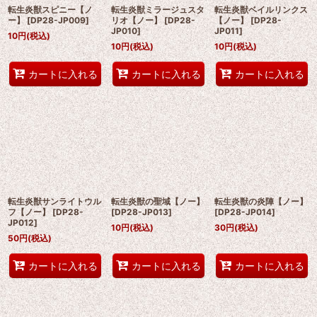
転生炎獣スピニー【ノ
転生炎獣ミラージュスタ
転生炎獣ベイルリンクス
ー】
[
DP28-JP009
]
リオ【ノー】
[
DP28-
【ノー】
[
DP28-
JP010
]
JP011
]
10
円
(税込)
10
円
(税込)
10
円
(税込)
カートに入れる
カートに入れる
カートに入れる
転生炎獣サンライトウル
転生炎獣の聖域【ノー】
転生炎獣の炎陣【ノー】
フ【ノー】
[
DP28-
[
DP28-JP013
]
[
DP28-JP014
]
JP012
]
10
円
(税込)
30
円
(税込)
50
円
(税込)
カートに入れる
カートに入れる
カートに入れる