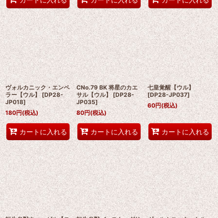
ヴォルカニック・エンペ
CNo.79 BK 将星のカエ
七皇覚醒【ウル】
ラー【ウル】
[
DP28-
サル【ウル】
[
DP28-
[
DP28-JP037
]
JP018
]
JP035
]
60
円
(税込)
180
円
(税込)
80
円
(税込)
カートに入れる
カートに入れる
カートに入れる