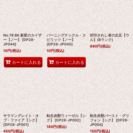
No.79 BK 新星のカイザ
バーニングナックル・ス
封印されし者の左足【ウ
ー【ノー】
[
DP28-
ピリッツ【ノー】
ル】(Bランク)
JP044
]
[
DP28-JP045
]
680
円
(税込)
10
円
(税込)
10
円
(税込)
カートに入れる
カートに入れる
サラマングレイト・オ
転生炎獣ウィーゼル【シ
転生炎獣バースト・グリ
ブ・ファイア【シク】
ク】
[
DP28-JP002
]
フォン【シク】
[
DP28-
[
DP28-JP001
]
JP004
]
180
円
(税込)
450
円
(税込)
150
円
(税込)