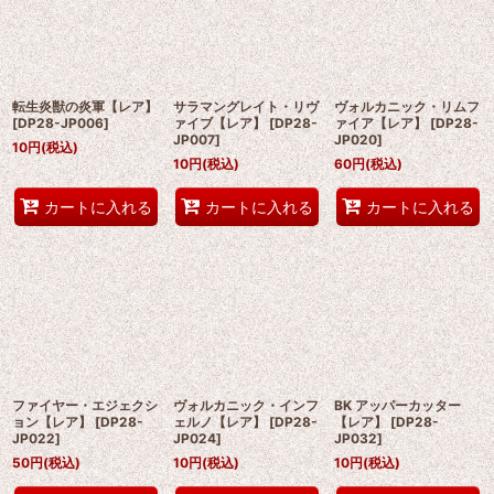
転生炎獣の炎軍【レア】
サラマングレイト・リヴ
ヴォルカニック・リムフ
[
DP28-JP006
]
ァイブ【レア】
[
DP28-
ァイア【レア】
[
DP28-
JP007
]
JP020
]
10
円
(税込)
10
円
(税込)
60
円
(税込)
カートに入れる
カートに入れる
カートに入れる
ファイヤー・エジェクシ
ヴォルカニック・インフ
BK アッパーカッター
ョン【レア】
[
DP28-
ェルノ【レア】
[
DP28-
【レア】
[
DP28-
JP022
]
JP024
]
JP032
]
50
円
(税込)
10
円
(税込)
10
円
(税込)