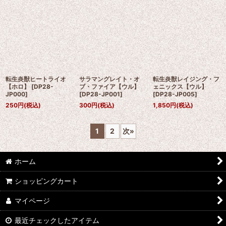
転生炎獣ヒートライオ
サラマングレイト・オ
転生炎獣レイジング・フ
【ホロ】
[
DP28-
ブ・ファイア【ウル】
ェニックス【ウル】
JP000
]
[
DP28-JP001
]
[
DP28-JP005
]
250
円
(税込)
300
円
(税込)
1,850
円
(税込)
1
2
次
»
ホーム
ショッピングカート
マイページ
最近チェックしたアイテム