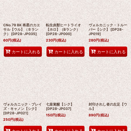
絞り込む
CNo.79 BK 将星のカエ
転生炎獣ヒートライオ
ヴォルカニック・トルー
サル【ウル】（Ｂラン
【ホロ】（Bランク）
パー【シク】
[
DP28-
ク）
[
DP28-JP035
]
[
DP28-JP000
]
JP019
]
60
円
(税込)
230
円
(税込)
280
円
(税込)
カートに入れる
カートに入れる
カートに入れる
ヴォルカニック・ブレイ
七皇覚醒【シク】
封印されし者の左足【ウ
ズ・キャノン【シク】
[
DP28-JP037
]
ル】
[
DP28-JP021
]
150
円
(税込)
890
円
(税込)
250
円
(税込)
カートに入れる
カートに入れる
カートに入れる