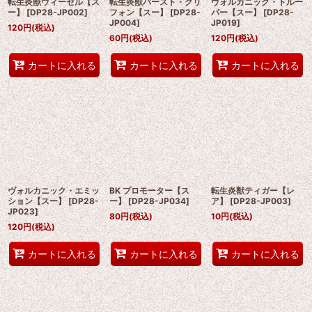
転生炎獣ウィーゼル【ス
転生炎獣バースト・グリ
ヴォルカニック・トルー
ー】
[
DP28-JP002
]
フォン【スー】
[
DP28-
パー【スー】
[
DP28-
JP004
]
JP019
]
120
円
(税込)
60
円
(税込)
120
円
(税込)
カートに入れる
カートに入れる
カートに入れる
ヴォルカニック・エミッ
BK プロモーター【ス
転生炎獣ティガー【レ
ション【スー】
[
DP28-
ー】
[
DP28-JP034
]
ア】
[
DP28-JP003
]
JP023
]
80
円
(税込)
10
円
(税込)
120
円
(税込)
カートに入れる
カートに入れる
カートに入れる