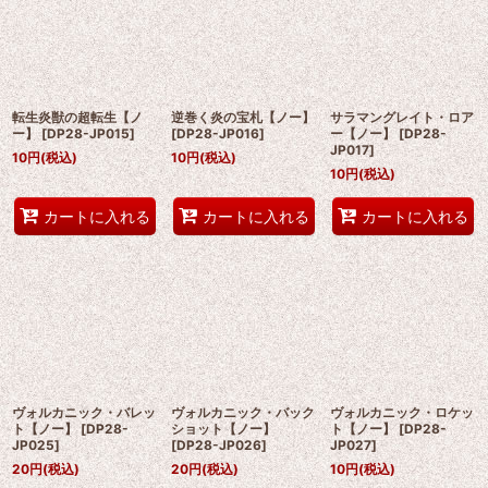
転生炎獣の超転生【ノ
逆巻く炎の宝札【ノー】
サラマングレイト・ロア
ー】
[
DP28-JP015
]
[
DP28-JP016
]
ー【ノー】
[
DP28-
JP017
]
10
円
(税込)
10
円
(税込)
10
円
(税込)
カートに入れる
カートに入れる
カートに入れる
ヴォルカニック・バレッ
ヴォルカニック・バック
ヴォルカニック・ロケッ
ト【ノー】
[
DP28-
ショット【ノー】
ト【ノー】
[
DP28-
JP025
]
[
DP28-JP026
]
JP027
]
20
円
(税込)
20
円
(税込)
10
円
(税込)