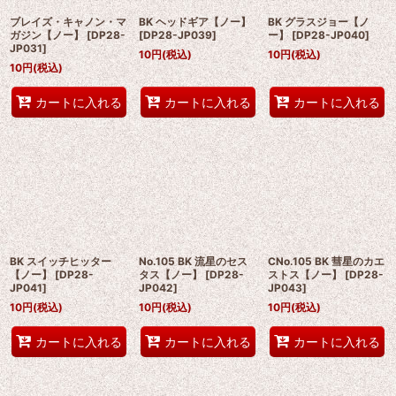
ブレイズ・キャノン・マ
BK ヘッドギア【ノー】
BK グラスジョー【ノ
ガジン【ノー】
[
DP28-
[
DP28-JP039
]
ー】
[
DP28-JP040
]
JP031
]
10
円
(税込)
10
円
(税込)
10
円
(税込)
カートに入れる
カートに入れる
カートに入れる
BK スイッチヒッター
No.105 BK 流星のセス
CNo.105 BK 彗星のカエ
【ノー】
[
DP28-
タス【ノー】
[
DP28-
ストス【ノー】
[
DP28-
JP041
]
JP042
]
JP043
]
10
円
(税込)
10
円
(税込)
10
円
(税込)
カートに入れる
カートに入れる
カートに入れる