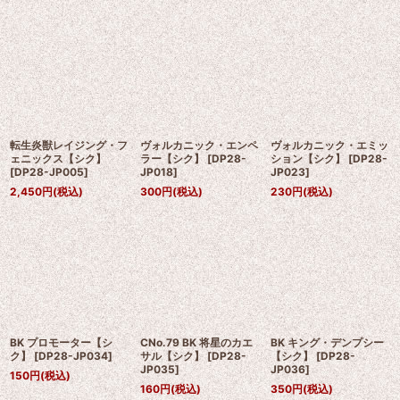
転生炎獣レイジング・フ
ヴォルカニック・エンペ
ヴォルカニック・エミッ
ェニックス【シク】
ラー【シク】
[
DP28-
ション【シク】
[
DP28-
[
DP28-JP005
]
JP018
]
JP023
]
2,450
円
(税込)
300
円
(税込)
230
円
(税込)
BK プロモーター【シ
CNo.79 BK 将星のカエ
BK キング・デンプシー
ク】
[
DP28-JP034
]
サル【シク】
[
DP28-
【シク】
[
DP28-
JP035
]
JP036
]
150
円
(税込)
160
円
(税込)
350
円
(税込)