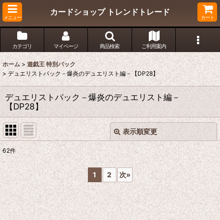
カードショップ トレンドトレード
メニュー
カート
カテゴリ
マイページ
商品検索
ご利用案内
ホーム
>
遊戯王 特別パック
>
デュエリストパック－爆炎のデュエリスト編－【DP28】
デュエリストパック－爆炎のデュエリスト編－
【DP28】
表示順変更
閉じる
62
件
表示数
:
1
2
次
»
在庫あり
並び順
: