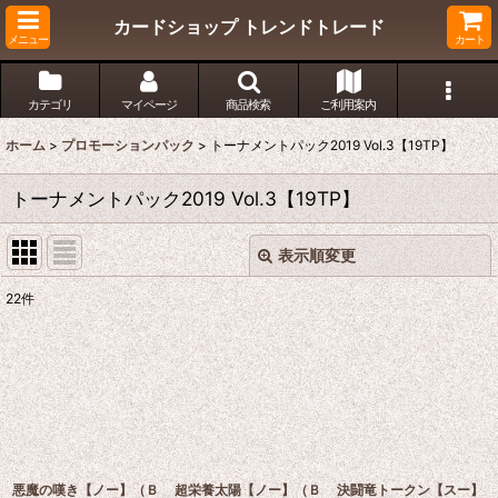
カードショップ トレンドトレード
メニュー
カート
カテゴリ
マイページ
商品検索
ご利用案内
ホーム
>
プロモーションパック
>
トーナメントパック2019 Vol.3【19TP】
トーナメントパック2019 Vol.3【19TP】
表示順変更
閉じる
22
件
表示数
:
在庫あり
並び順
:
絞り込む
悪魔の嘆き【ノー】（Ｂ
超栄養太陽【ノー】（Ｂ
決闘竜トークン【スー】