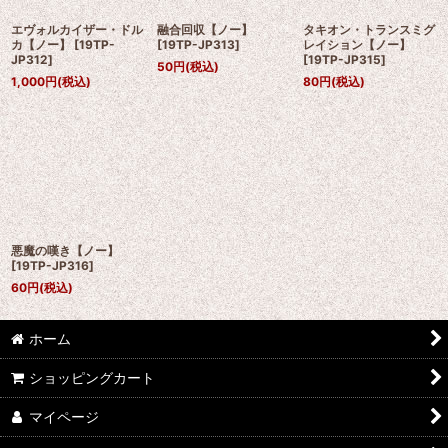
エヴォルカイザー・ドル
融合回収【ノー】
タキオン・トランスミグ
カ【ノー】
[
19TP-
[
19TP-JP313
]
レイション【ノー】
JP312
]
[
19TP-JP315
]
50
円
(税込)
1,000
円
(税込)
80
円
(税込)
悪魔の嘆き【ノー】
[
19TP-JP316
]
60
円
(税込)
ホーム
ショッピングカート
マイページ