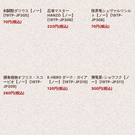
剣闘獣ダリウス【ノー】
忍者マスター
限界竜シュヴァルツシル
[
19TP-JP305
]
HANZO【ノー】
ト【ノー】
[
19TP-
[
19TP-JP306
]
JP308
]
70
円
(税込)
220
円
(税込)
70
円
(税込)
捕食植物オフリス・スコ
E-HERO ダーク・ガイア
輝竜星-ショウフク【ノ
ーピオ【ノー】
[
19TP-
【ノー】
[
19TP-JP310
]
ー】
[
19TP-JP311
]
JP309
]
130
円
(税込)
300
円
(税込)
260
円
(税込)