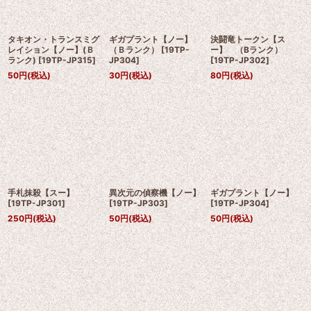
タキオン・トランスミグ
ギガプラント【ノー】
決闘竜トークン【ス
レイション【ノー】(Ｂ
（Ｂランク）
[
19TP-
ー】 （Bランク）
ランク)
[
19TP-JP315
]
JP304
]
[
19TP-JP302
]
50
円
(税込)
30
円
(税込)
80
円
(税込)
手札抹殺【スー】
異次元の偵察機【ノー】
ギガプラント【ノー】
[
19TP-JP301
]
[
19TP-JP303
]
[
19TP-JP304
]
250
円
(税込)
50
円
(税込)
50
円
(税込)