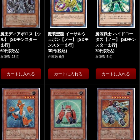
魔王ディアボロス【ウ
魔装聖龍 イーサルウ
魔装戦士 ハイドロー
ル】
[
SDモンスター
ェポン【ノー】
[
SDモ
タス【ノー】
[
SDモン
ま行
]
ンスターま行
]
スターま行
]
60円
(税込)
30円
(税込)
30円
(税込)
在庫数 23点
在庫数 6点
在庫数 5点