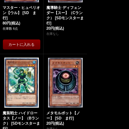
マスター・ヒュペリオ
魔導騎士 ディフェン
ン【ウル】
[
SD ま
ダー【スー】（Cラン
行
]
ク）
[
SDモンスターま
80円
(税込)
行
]
20円
(税込)
在庫数 6点
在庫なし
魔装戦士 ハイドロー
メタモルポット【ノ
タス【ノー】（Bラン
ー】
[
SD ま行
]
ク）
[
SDモンスターま
20円
(税込)
行
]
在庫なし