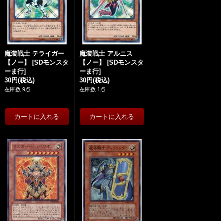
魔装戦士 テライガー
魔装戦士 アルニス
【ノー】
[
SDモンスタ
【ノー】
[
SDモンスタ
ーま行
]
ーま行
]
30円
(税込)
30円
(税込)
在庫数 9点
在庫数 1点