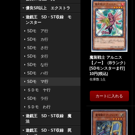
優良SR以上 エクストラ
遊戯王 SD・ST収録 モ
ンスター
SDモ ア行
SDモ カ行
SDモ さ行
SDモ タ行
魔装戦士 アルニス
【ノー】（Bランク）
SDモ な行
[
SDモンスターま行
]
SDモ ハ行
10円
(税込)
在庫数 1点
SDモ マ行
ＳＤモ ヤ行
SDモ ラ行
ＳＤモ わ行
遊戯王 SD・ST収録 魔
法
遊戯王 SD・ST収録 罠