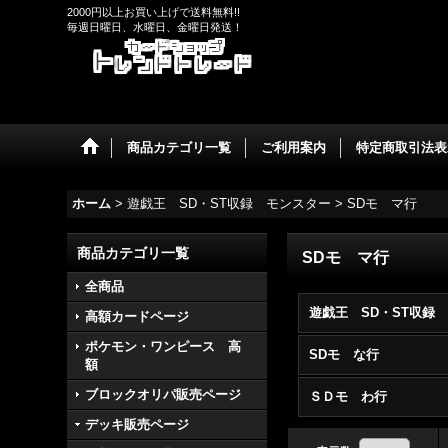
2000円以上お買い上げで送料無料!!
毎週日曜日、水曜日、金曜日発送！
商品カテゴリ一覧
ご利用案内
特定商取引法表
ホーム
>
遊戯王 SD・ST収録 モンスター
>
SDモ マ行
商品カテゴリ一覧
SDモ マ行
全商品
高額カードページ
ポケモン・ワンピース 高
SDモ な行
額
ブロックオリパ販売ページ
ＳＤモ わ行
デッキ販売ページ