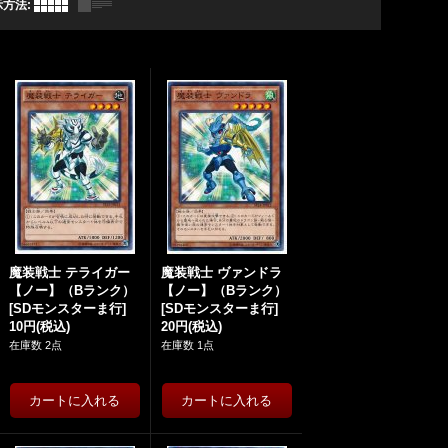
示方法
:
魔装戦士 テライガー
魔装戦士 ヴァンドラ
【ノー】（Bランク）
【ノー】（Bランク）
[
SDモンスターま行
]
[
SDモンスターま行
]
10円
(税込)
20円
(税込)
在庫数 2点
在庫数 1点