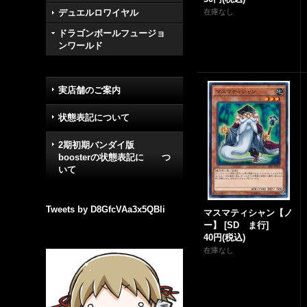
デュエルロワイヤル
在庫なし
ドラゴンボールフュージョ
ンワールド
実店舗のご案内
状態表記について
2期初期バンダイ版
boosterの状態表記に つ
いて
Tweets by D8GfcVAa3x5QBli
マスマティシャン【ノ
ー】
[
SD ま行
]
40円
(税込)
在庫なし