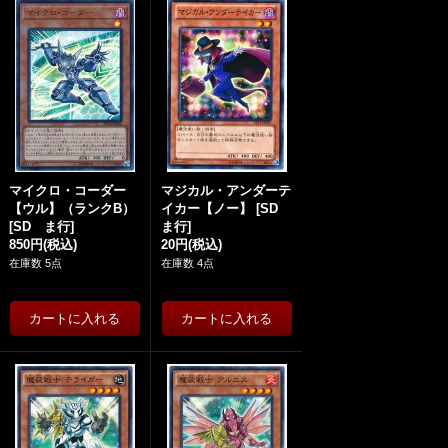
マイクロ・コーダー
マジカル・アンダーテ
【ウル】（ランクB）
イカー【ノー】
[
SD
[
SD ま行
]
ま行
]
850円
(税込)
20円
(税込)
在庫数 5点
在庫数 4点