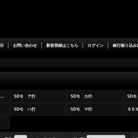
示
お問い合わせ
新規登録はこちら
ログイン
銀行振り込み
遊戯王 SD・ST収録 モンスター (全商品)
SDモ ア行
SDモ カ行
SD
SDモ ハ行
SDモ マ行
ＳＤ