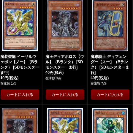
魔装聖龍 イーサルウ
魔王ディアボロス【ウ
魔導騎士 ディフェン
ェポン【ノー】（Bラ
ル】（Bランク）
[
SD
ダー【スー】（Bラン
ンク）
[
SDモンスター
モンスター ま行
]
ク）
[
SDモンスターま
ま行
]
40円
(税込)
行
]
10円
(税込)
40円
(税込)
在庫数 3点
在庫数 1点
在庫数 7点