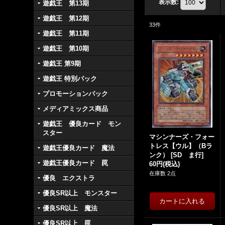
表示数
:
遊戯王 第13期
遊戯王 第12期
33
件
遊戯王 第11期
遊戯王 第10期
遊戯王 第9期
遊戯王 特別パック
プロモーションパック
メディアミックス商品
遊戯王 優良カード モン
スター
マシンナーズ・フォー
トレス【ウル】（Bラ
遊戯王優良カード 魔法
ンク）
[
SD ま行
]
遊戯王優良カード 罠
60円
(税込)
在庫数 2点
優良 エクストラ
優良SR以上 モンスター
優良SR以上 魔法
優良SR以上 罠