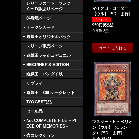
レリーフカード ランク
マイクロ・コーダー
Ｃ〜Ｄ訳ありページ
【ウル】
[
SD ま行
]
04環境ページ
950円
(税込)
トークンカード
在庫数 3点
遊戯王オリジナルパック
スリーブ販売ページ
遊戯王ラッシュデュエル
BEGINNER'S EDITION
遊戯王 バンダイ版
サプライ
遊戯王 20thシークレット
TOYGER商品
セール品
No. COMPLETE FILE －PI
マスター・ヒュペリオ
ECE OF MEMORIES－
ン【ウル】（Cラン
ク）
[
SD ま行
]
壺コレクション
30円
(税込)