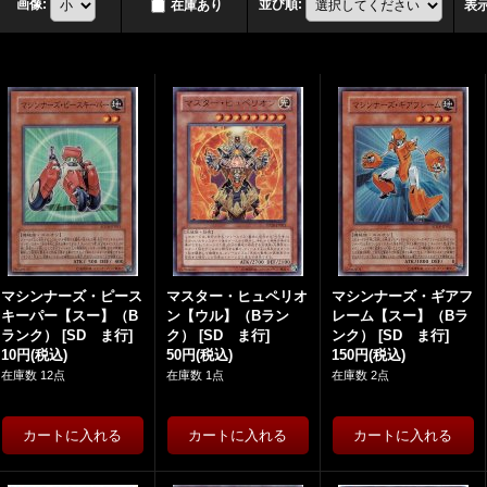
画像
:
並び順
:
在庫あり
表
マシンナーズ・ピース
マスター・ヒュペリオ
マシンナーズ・ギアフ
キーパー【スー】（B
ン【ウル】（Bラン
レーム【スー】（Bラ
ランク）
[
SD ま行
]
ク）
[
SD ま行
]
ンク）
[
SD ま行
]
10円
(税込)
50円
(税込)
150円
(税込)
在庫数 12点
在庫数 1点
在庫数 2点