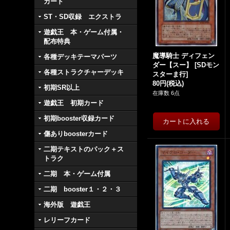
カード
ST・SD収録 エクストラ
遊戯王 本・ゲーム付属・
配布特典
魔導騎士 ディフェン
各種デッキテーマパーツ
ダー【スー】
[
SDモン
各種ストラクチャーデッキ
スターま行
]
80円
(税込)
初期SR以上
在庫数 6点
遊戯王 初期カード
初期booster収録カード
傷ありboosterカード
二期テキストのパック＋ス
トラク
二期 本・ゲーム付属
二期 booster１・２・３
海外版 遊戯王
レリーフカード