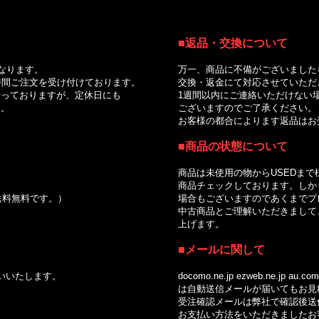
■返品・交換について
｜
なります。
万一、商品に不備がございました
間ご注文を受け付けております。
交換・返金にて対応させていただ
っておりますが、定休日にも
1週間以内にご連絡いただけない場
。
ございますのでご了承ください。
お客様の都合によります返品はお受
■商品の状態について
商品は未使用の物からUSEDまで
商品チェックしております。しかし
で送料無料です。）
場合もございますのであくまでプレ
中古商品とご理解いただきましてご
上げます。
■メールに関して
いいたします。
docomo.ne.jp ezweb.ne.jp au.com so
は自動送信メールが届いてもお見積
受注確認メールは弊社で確認後送信
お支払い方法をいただきましたお客