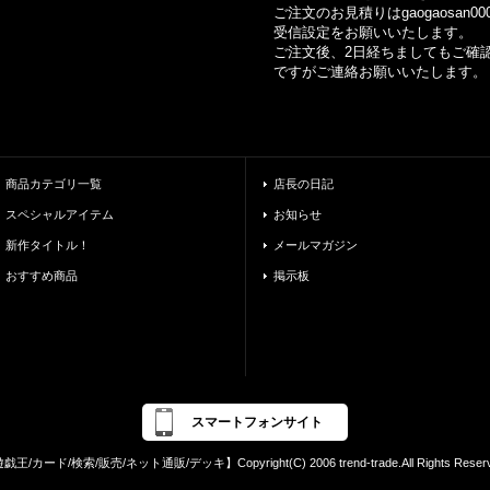
ご注文のお見積りはgaogaosan0002
受信設定をお願いいたします。
ご注文後、2日経ちましてもご確認
ですがご連絡お願いいたします。
商品カテゴリ一覧
店長の日記
スペシャルアイテム
お知らせ
新作タイトル！
メールマガジン
おすすめ商品
掲示板
スマートフォンサイト
戯王/カード/検索/販売/ネット通販/デッキ】Copyright(C) 2006 trend-trade.All Rights Reserv