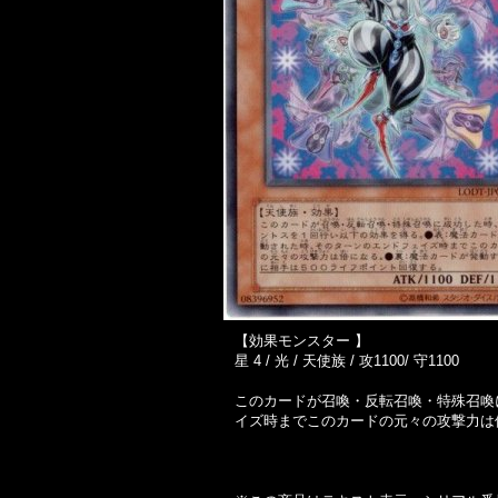
【効果モンスター 】
星 4 / 光 / 天使族 / 攻1100/ 守1100
このカードが召喚・反転召喚・特殊召喚
イズ時までこのカードの元々の攻撃力は