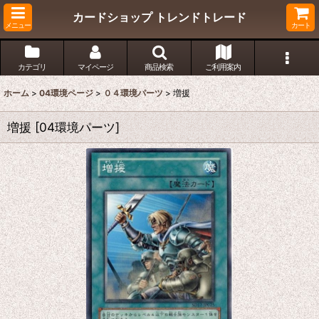
カードショップ トレンドトレード
メニュー
カート
カテゴリ
マイページ
商品検索
ご利用案内
ホーム
>
04環境ページ
>
０４環境パーツ
>
増援
増援
[
04環境パーツ
]