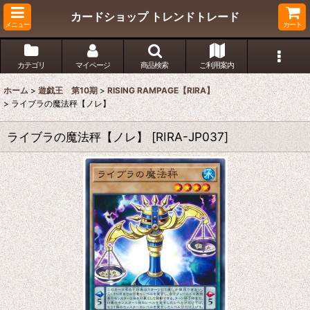
カードショップ トレンドトレード
メニュー
カート
カテゴリ
マイページ
商品検索
ご利用案内
ホーム
>
遊戯王 第10期
>
RISING RAMPAGE【RIRA】
>
ライブラの魔法秤【ノレ】
ライブラの魔法秤【ノレ】
[
RIRA-JP037
]