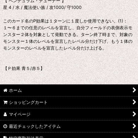
【 ペンデュラム・チューナー 】
星 4 / 水 / 魔法使い族 / 攻1000/ 守1000
このカード名のP効果は１ターンに１度しか使用できない。(1)：
１〜６までの任意のレベルを宣言し、自分フィールドの表側表示モ
ンスター２体を対象として発動できる。ターン終了時まで、対象の
モンスター１体のレベルを宣言したレベル分だけ下げ、もう１体の
モンスターのレベルを宣言したレベル分だけ上げる。
【Ｐ効果 青５/赤５】
ホーム
ショッピングカート
マイページ
最近チェックしたアイテム