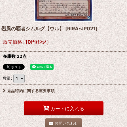
烈風の覇者シムルグ【ウル】
[
RIRA-JP021
]
販売価格
:
10
円
(税込)
在庫数 22点
数量
:
返品特約に関する重要事項
カートに入れる
お問い合わせ