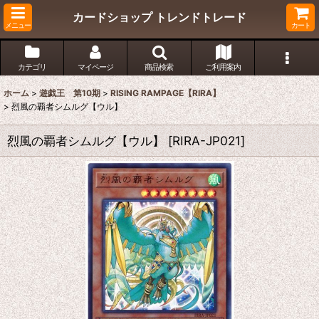
カードショップ トレンドトレード
メニュー
カート
カテゴリ
マイページ
商品検索
ご利用案内
ホーム
>
遊戯王 第10期
>
RISING RAMPAGE【RIRA】
>
烈風の覇者シムルグ【ウル】
烈風の覇者シムルグ【ウル】
[
RIRA-JP021
]