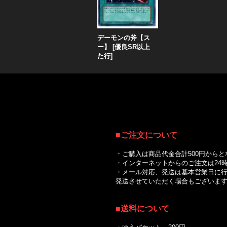
デーモンの斧【ス
ー】
[
優良SR以上
た行
]
■
ご注文について
・ご購入は商品代金合計500円からと
・インターネットからのご注文は24時
・メール対応、発送は基本営業日に行
発送させていただく場合もございます
■送料について
｜