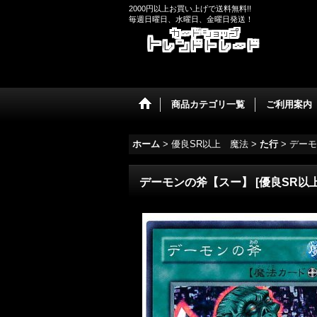
2000円以上お買い上げで送料無料!!
毎週日曜日、水曜日、金曜日発送！
商品カテゴリ一覧
ご利用案内
ホーム
>
優良SR以上 魔法
>
た行
>
デーモ
デーモンの斧【スー】
[
優良SR以