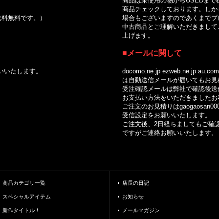
商品は未使用の物からUSEDまで
商品チェックしております。しかし
で送料無料です。）
場合もございますのであくまでプレ
中古商品とご理解いただきましてご
上げます。
■メールに関して
いいたします。
docomo.ne.jp ezweb.ne.jp au.com so
は自動送信メールが届いてもお見積
受注確認メールは弊社で確認後送信
お支払い方法をいただきましたお客
ご注文のお見積りはgaogaosan0002
受信設定をお願いいたします。
ご注文後、2日経ちましてもご確認
ですがご連絡お願いいたします。
商品カテゴリ一覧
店長の日記
スペシャルアイテム
お知らせ
新作タイトル！
メールマガジン