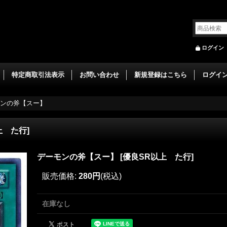
ログイン
特定商取引法表示
お問い合わせ
新規登録はこちら
ログイ
ンの斧【スー】
上 た行
]
デーモンの斧【スー】
[
優良SR以上 た行
]
販売価格
:
280円
(税込)
在庫なし