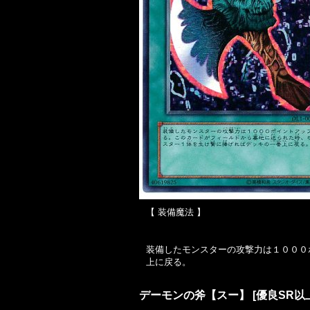
【 装備魔法 】
装備したモンスターの攻撃力は１０００
上に戻る。
デーモンの斧【スー】
[
優良SR以