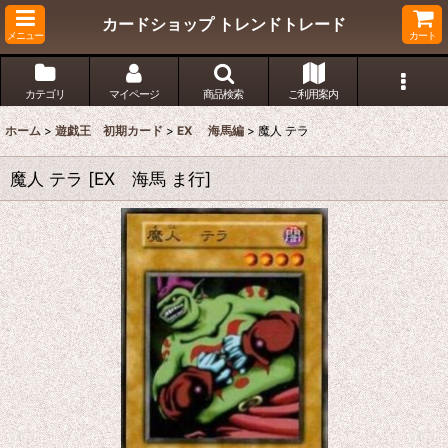
カードショップ トレンドトレード
メニュー
カート
カテゴリ
マイページ
商品検索
ご利用案内
ホーム
>
遊戯王 初期カード
>
EX 海馬編
>
魔人 テラ
魔人 テラ
[
EX 海馬 ま行
]